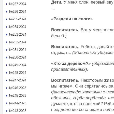
Дети.
У меня слон, первый звук
№257-2024
…
№256-2024
«Раздели на слоги»
№255-2024
№254-2024
Воспитатель.
Вот у меня в сл
№253-2024
детей.)
№252-2024
Воспитатель.
Ребята, давайте
№251-2024
отдыхать.
(Животных убирают 
№250-2024
«Кто за деревом?»
(образова
№249-2024
прилагательных).
№248-2024
Воспитатель.
Некоторым живот
№247-2024
мы играем. Они спрятались за
№246-2023
фланелеграфе картинки с изо
№245-2023
обезьяны, горба верблюда, ш
думаете, кто за пальмой? Ребя
№244-2023
предложение со словами
пото
№243-2023