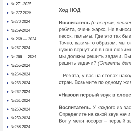
№ 271-2025
Ход НОД
№ 272-2025
№270-2024
Воспитатель
(с веером, делае
ребята, очень жарко. Не вынос
№269-2024
песок, пальмы. Где это так бы
№ 268 — 2024
Точно, каким-то образом, мы о
№267-2024
нужно вернуться в наш любимы
мы должны решить задачи. Вы 
№ 266 — 2024
решить задачи?
(Ответы дет
№265-2024
№264-2024
– Ребята, у вас на столах нах
стран. Возьмите по одному жи
№263-2024
№262-2024
«Назови первый звук в слове
№261-2024
Воспитатель.
У каждого из вас
№260-2024
Определите на какой звук начи
№259-2024
Вот у меня носорог – первый зв
№258-2024