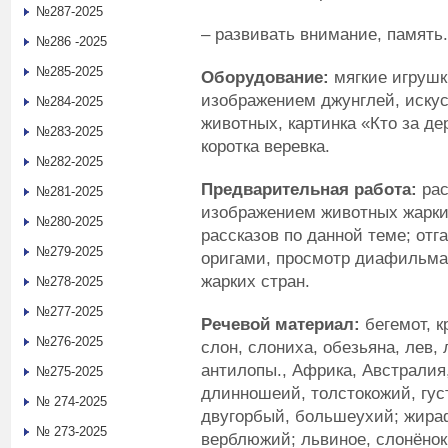
№287-2025
– развивать внимание, память.
№286 -2025
№285-2025
Оборудование:
мягкие игрушк
изображением джунглей, иску
№284-2025
животных, картинка «Кто за де
№283-2025
коротка веревка.
№282-2025
Предварительная работа:
рас
№281-2025
изображением животных жарки
№280-2025
рассказов по данной теме; отг
№279-2025
оригами, просмотр диафильма
жарких стран.
№278-2025
№277-2025
Речевой материал:
бегемот, к
№276-2025
слон, слониха, обезьяна, лев, 
антилопы., Африка, Австралия
№275-2025
длинношеий, толстокожий, гус
№ 274-2025
двугорбый, большеухий; жираф
№ 273-2025
верблюжий; львиное, слонёнок