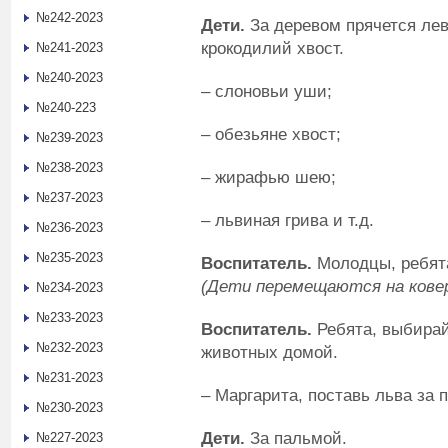
№242-2023
Дети.
За деревом прячется лев
крокодилий хвост.
№241-2023
№240-2023
– слоновьи уши;
№240-223
– обезьяне хвост;
№239-2023
№238-2023
– жирафью шею;
№237-2023
– львиная грива и т.д.
№236-2023
№235-2023
Воспитатель.
Молодцы, ребята
(Дети перемещаются на ковер
№234-2023
№233-2023
Воспитатель.
Ребята, выбирай
№232-2023
животных домой.
№231-2023
– Маргарита, поставь льва за 
№230-2023
Дети.
За пальмой.
№227-2023