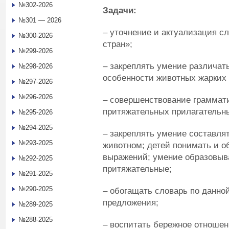
№302-2026
Задачи:
№301 — 2026
– уточнение и актуализация с
№300-2026
стран»;
№299-2026
– закреплять умение различат
№298-2026
особенности животных жарких 
№297-2026
№296-2026
– совершенствование граммати
притяжательных прилагательны
№295-2026
№294-2025
– закреплять умение составля
№293-2025
животном; детей понимать и о
выражений; умение образовыв
№292-2025
притяжательные;
№291-2025
№290-2025
– обогащать словарь по данно
предложения;
№289-2025
№288-2025
– воспитать бережное отношен