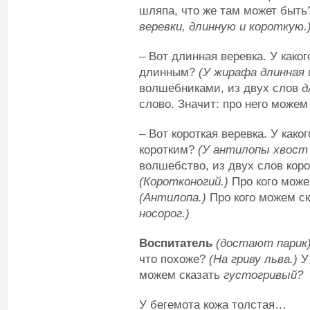
шляпа, что же там может быт
веревки, длинную и короткую.
– Вот длинная веревка. У каког
длинным?
(У жирафа длинная 
волшебниками, из двух слов
д
слово. Значит: про него можем
– Вот короткая веревка. У како
коротким?
(У антилопы хвост 
волшебство, из двух слов коро
(Коротконогий.)
Про кого може
(Антилопа.)
Про кого можем ск
носорог.)
Воспитатель
(достают парик
что похоже?
(На гриву льва.)
У 
можем сказать
густогривый?
У бегемота кожа толстая…