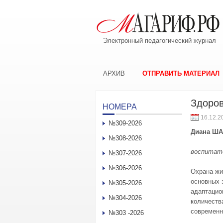
Электронный педагогический журнал
АРХИВ
ОТПРАВИТЬ МАТЕРИАЛ
Здоров
НОМЕРА
16.12.2
№309-2026
Диана Ш
№308-2026
воспитат
№307-2026
№306-2026
Охрана жи
основных 
№305-2026
адаптацио
№304-2026
количеств
современн
№303 -2026