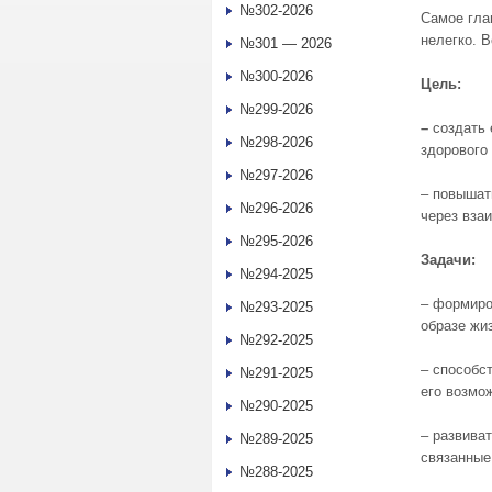
№302-2026
Самое гла
нелегко. 
№301 — 2026
№300-2026
Цель:
№299-2026
–
создать
№298-2026
здорового
№297-2026
– повышат
№296-2026
через вза
№295-2026
Задачи:
№294-2025
– формиро
№293-2025
образе жи
№292-2025
– способс
№291-2025
его возмо
№290-2025
– развива
№289-2025
связанные
№288-2025