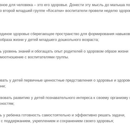
вное для человека – это его здоровье. Донести эту мысль до малыша п
Во второй младшей группе «Косатки» воспитатели провели неделю здоро
 единое здоровье сберегающее пространство для формирования навыков
 образа жизни у детей младшего дошкольного возраста;
ь уровень знаний и обогащать опыт родителей о здоровом образе жизни
имоотношение с воспитателями группы.
вать у детей первичные ценностные представления о здоровье и здоро
зни;
твовать развитию у детей познавательного интереса к своему организму 
жностям;
ть у ребенка готовность самостоятельно и эффективно решать задачи,
 с поддержанием, укреплением и сохранением своего здоровья;