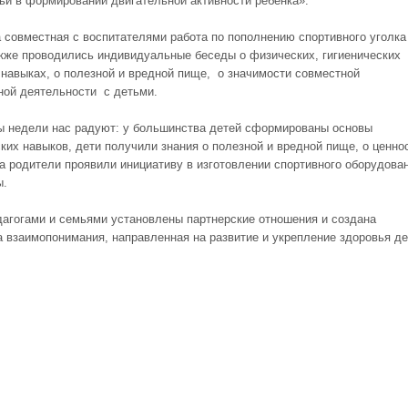
ьи в формировании двигательной активности ребёнка».
 совместная с воспитателями работа по пополнению спортивного уголка
акже проводились индивидуальные беседы о физических, гигиенических
 навыках, о полезной и вредной пище, о значимости совместной
ной деятельности с детьми.
ы недели нас радуют: у большинства детей сформированы основы
ских навыков, дети получили знания о полезной и вредной пище, о ценно
 а родители проявили инициативу в изготовлении спортивного оборудова
ы.
агогами и семьями установлены партнерские отношения и создана
 взаимопонимания, направленная на развитие и укрепление здоровья де