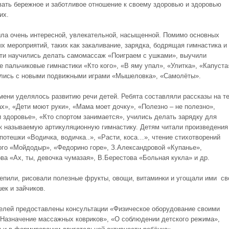
вать бережное и заботливое отношение к своему здоровью и здоровью
их.
ла очень интересной, увлекательной, насыщенной. Помимо основных
х мероприятий, таких как закаливание, зарядка, бодрящая гимнастика и
ети научились делать самомассаж «Поиграем с ушками», выучили
е пальчиковые гимнастики «Кто кого», «В яму упал», «Улитка», «Капуста
лись с новыми подвижными играми «Мышеловка», «Самолёты».
мени уделялось развитию речи детей. Ребята составляли рассказы на т
х», «Дети моют руки», «Мама моет дочку», «Полезно – не полезно»,
и здоровье», «Кто спортом занимается», учились делать зарядку для
ак называемую артикуляционную гимнастику. Детям читали произведения
 потешки «Водичка, водичка..», «Расти, коса…», чтение стихотворений
ого «Мойдодыр», «Федорино горе», З.Александровой «Купанье»,
ва «Ах, ты, девочка чумазая», В.Берестова «Больная кукла» и др.
пили, рисовали полезные фрукты, овощи, витаминки и угощали ими св
ек и зайчиков.
елей предоставлены консультации «Физическое оборудование своими
«Назначение массажных ковриков», «О соблюдении детского режима»,