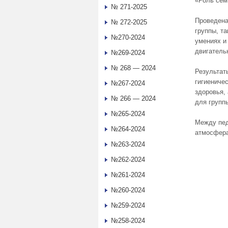
«Роль сем
№ 271-2025
Проведена
№ 272-2025
группы, т
№270-2024
умениях и
двигатель
№269-2024
№ 268 — 2024
Результат
гигиениче
№267-2024
здоровья,
№ 266 — 2024
для групп
№265-2024
Между пед
№264-2024
атмосфера
№263-2024
№262-2024
№261-2024
№260-2024
№259-2024
№258-2024