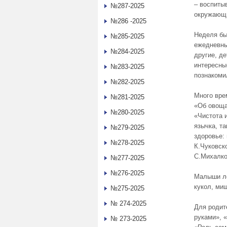
– воспиты
№287-2025
окружающ
№286 -2025
Неделя бы
№285-2025
ежедневны
№284-2025
другие, д
интересны
№283-2025
познакоми
№282-2025
Много вре
№281-2025
«Об овоща
№280-2025
«Чистота 
язычка, т
№279-2025
здоровье:
№278-2025
К.Чуковск
С.Михалко
№277-2025
№276-2025
Малыши ле
кукол, миш
№275-2025
№ 274-2025
Для родит
руками», 
№ 273-2025