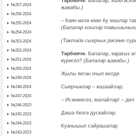
Тәрбияче.
Балалар, ишетәсез
№257-2024
җавабы.)
№256-2024
– Каян килә икән бу кошлар та
№255-2024
(Балалар кошлар тавышының к
№254-2024
(Тактада сыерчык рәсеме сур
№253-2024
№252-2024
Тәрбияче.
Балалар, карагыз әл
№251-2024
күрәсез?
(Балалар җавабы.)
№250-2024
Җылы яктан очып килде
№249-2024
Сыерчыклар – кошкайлар.
№248-2024
№247-2024
– Исәнмесез, малайлар! – дип
№246-2023
Дәшә безгә дускайлар.
№245-2023
№244-2023
Куанышып сайрашалар
№243-2023