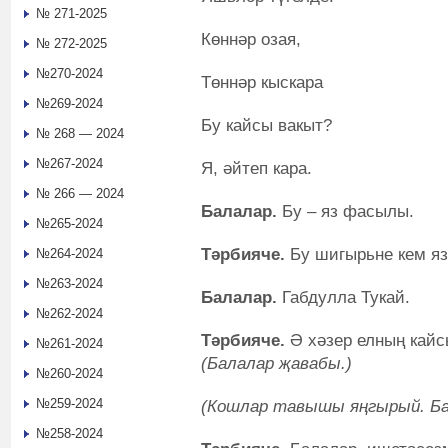
№ 271-2025
Көннәр озая,
№ 272-2025
№270-2024
Төннәр кыскара
№269-2024
Бу кайсы вакыт?
№ 268 — 2024
№267-2024
Я, әйтеп кара.
№ 266 — 2024
Балалар
.
Бу – яз фасылы.
№265-2024
Тәрбияче.
Бу шигырьне кем яз
№264-2024
№263-2024
Балалар
.
Габдулла Тукай.
№262-2024
Тәрбияче.
Ә хәзер елның кайс
№261-2024
(Балалар җавабы.)
№260-2024
№259-2024
(Кошлар тавышы яңгырый. Б
№258-2024