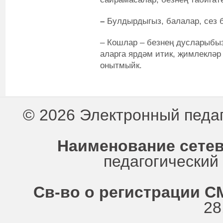
–
Булдырдыгыз, балалар, сез 
– Кошлар – безнең дусларыбы
аларга ярдәм итик, җимлекләр
онытмыйк.
© 2026 Электронный педа
Наименование сетев
педагогически
Св-во о регистрации СМ
28