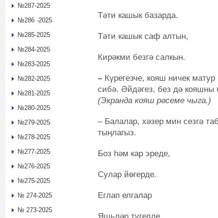
№287-2025
Тәти кашык базарда.
№286 -2025
№285-2025
Тәти кашык саф алтын,
№284-2025
Кирәкми безгә салкын.
№283-2025
–
Күрегезче, кояш ничек матур
№282-2025
сибә. Әйдәгез, без дә кояшны 
№281-2025
(Экранда кояш рәсеме чыга.)
№280-2025
– Балалар, хәзер мин сезгә т
№279-2025
тыңлагыз.
№278-2025
№277-2025
Боз һәм кар эреде,
№276-2025
Сулар йөгерде.
№275-2025
Еглап елгалар
№ 274-2025
№ 273-2025
Яшьләр түгелде.