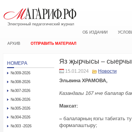
Электронный педагогический журнал
ОБ ИЗДАНИИ
УСЛОВ
АРХИВ
ОТПРАВИТЬ МАТЕРИАЛ
Яз җырчысы – сыерчы
НОМЕРА
15.01.2024
Новости
№309-2026
Эльвина ХРАМОВА,
№308-2026
№307-2026
Казандагы 167 нче балалар б
№306-2026
Максат:
№305-2026
№304-2026
–
балаларның язгы табигать т
формалаштыру;
№303 -2026