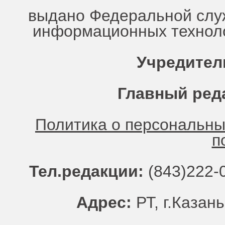
выдано Федеральной служ
информационных техноло
Учредител
Главный ред
Политика о персональн
п
Тел.редакции:
(843)222-0
Адрес:
РТ, г.Казань