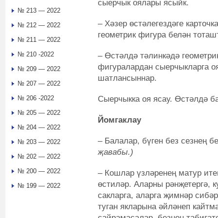
сыерчык оялары ясыйк.
№ 213 — 2022
– Хәзер өстәлегездәге карточ
№ 212 — 2022
геометрик фигура белән тоташ
№ 211 — 2022
№ 210 -2022
– Өстәлдә тәлинкәдә геометри
фигуралардан сыерчыкларга оя
№ 209 — 2022
шатлансыннар.
№ 207 — 2022
Сыерчыкка оя ясау. Өстәлдә б
№ 206 -2022
№ 205 — 2022
Йомгаклау
№ 204 — 2022
– Балалар, бүген без сезнең 
№ 203 — 2022
җавабы.)
№ 202 — 2022
№ 200 — 2022
– Кошлар үзләренең матур ите
өстиләр. Аларны рәнҗетергә, 
№ 199 — 2022
сакларга, аларга җимнәр сибәр
туган якларына әйләнеп кайтм
сайрамасалар, безнең табигат