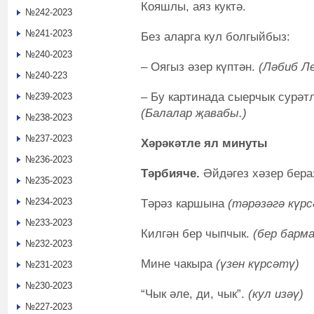
Кояшлы, аяз куктә.
№242-2023
№241-2023
Без аларга кул болгыйбыз:
№240-2023
– Оягыз әзер күптән.
(Ләбиб Ле
№240-223
–
Бу картинада сыерчык сурәтл
№239-2023
(Балалар җавабы.)
№238-2023
№237-2023
Хәрәкәтле ял минуты
№236-2023
Тәрбияче.
Әйдәгез хәзер бера
№235-2023
№234-2023
Тәрәз каршына
(тәрәзәгә күр
№233-2023
Килгән бер чыпчык.
(бер барм
№232-2023
Мине чакыра
(үзен күрсәтү)
№231-2023
№230-2023
“Чык әле, ди, чык”.
(кул изәү)
№227-2023