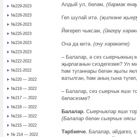
Алдый ул, беләм,
(бармак янау
№229-2023
№228-2023
Гел шулай итә.
(җилкәне җыер
№226-2023
Йөгереп чыксам,
(йөгерү хәрә
№225-2023
№224-2023
Оча да китә.
(очу хәрәкәте)
№223-2023
– Балалар, ә сез сыерчыкның 
№222-2022
җырлаганын сиздегезме? Ул ми
№221-2022
һәм туганнары белән җылы як
ватылган, һәм аның гына түгел
№220 — 2022
№219 — 2022
– Балалар, сез сыерчык яши т
беләсезме?
№217 — 2022
№218 — 2022
Балалар.
Сыерчыклар яши торг
№216 — 2022
(Балалар белән сыерчык оясы 
№215 — 2022
Тәрбияче.
Балалар, әйдәгез, 
№ 214 — 2022