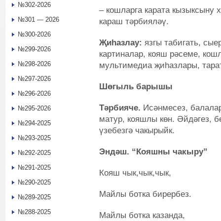
№302-2026
– кошларга карата кызыксыну 
№301 — 2026
караш тәрбияләү.
№300-2026
Җиһазлау:
язгы табигать, сые
№299-2026
картиналар, кояш рәсеме, ко
№298-2026
мультимедиа җиһазлары, тара
№297-2026
Шөгыль барышы
№296-2026
Тәрбияче.
Исәнмесез, балалар
№295-2026
матур, кояшлы көн. Әйдәгез, 
№294-2025
үзебезгә чакырыйк.
№293-2025
Эндәш. “Кояшны чакыру”
№292-2025
№291-2025
Кояш чык,чык,чык,
№290-2025
Майлы ботка бирербез.
№289-2025
№288-2025
Майлы ботка казанда,