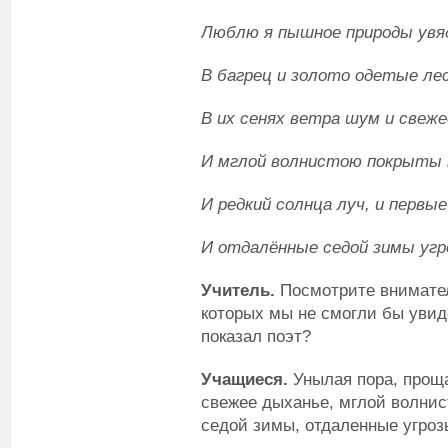
Люблю я пышное природы увя
В багрец и золото одетые лес
В их сенях ветра шум и свеже
И мглой волнистою покрыты 
И редкий солнца луч, и первы
И отдалённые седой зимы угр
Учитель.
Посмотрите вниматель
которых мы не смогли бы увиде
показал поэт?
Учащиеся.
Унылая пора, проща
свежее дыханье, мглой волнис
седой зимы, отдаленные угроз