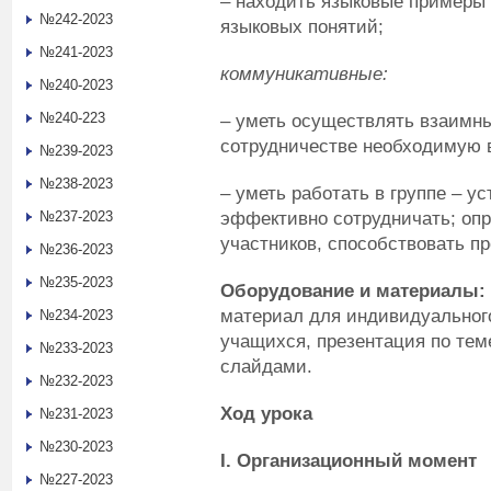
– находить языковые примеры
№242-2023
языковых понятий;
№241-2023
к
оммуникативные:
№240-2023
№240-223
– уметь осуществлять взаимны
сотрудничестве необходимую
№239-2023
№238-2023
– уметь работать в группе – у
эффективно сотрудничать; оп
№237-2023
участников, способствовать п
№236-2023
№235-2023
Оборудование и материалы:
материал для индивидуальног
№234-2023
учащихся, презентация по тем
№233-2023
слайдами.
№232-2023
Ход урока
№231-2023
№230-2023
I
.
Организационный момент
№227-2023