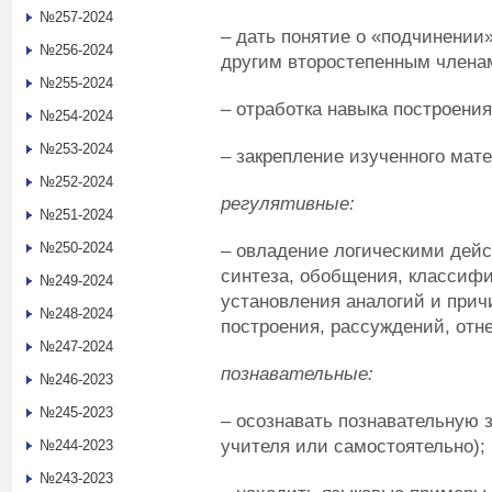
№257-2024
– дать понятие о «подчинении
№256-2024
другим второстепенным члена
№255-2024
– отработка навыка построени
№254-2024
№253-2024
– закрепление изученного мате
№252-2024
р
егулятивные:
№251-2024
№250-2024
– овладение логическими дейс
синтеза, обобщения, классиф
№249-2024
установления аналогий и прич
№248-2024
построения, рассуждений, отн
№247-2024
п
ознавательные:
№246-2023
№245-2023
– осознавать познавательную з
учителя или самостоятельно);
№244-2023
№243-2023