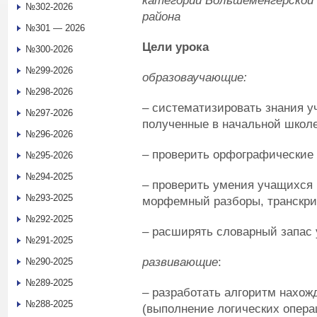
категории
Большеменгерской 
№302-2026
района
№301 — 2026
Цели урока
№300-2026
№299-2026
образоваучающие:
№298-2026
– систематизировать знания у
№297-2026
полученные в начальной школе
№296-2026
– проверить орфографические
№295-2026
№294-2025
– проверить умения учащихся 
№293-2025
морфемный разборы, транскри
№292-2025
– расширять словарный запас
№291-2025
р
азвивающие
:
№290-2025
№289-2025
– разработать алгоритм нахож
№288-2025
(выполнение логических операц