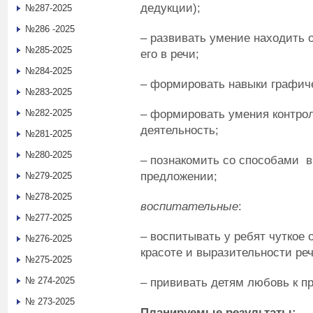
дедукции);
№287-2025
№286 -2025
– развивать умение находить о
№285-2025
его в речи;
№284-2025
– формировать навыки графиче
№283-2025
– формировать умения контро
№282-2025
деятельность;
№281-2025
№280-2025
– познакомить со способами 
предложении;
№279-2025
№278-2025
воспитательные
:
№277-2025
– воспитывать у ребят чуткое 
№276-2025
красоте и выразительности реч
№275-2025
№ 274-2025
– прививать детям любовь к п
№ 273-2025
Планируемые результаты: