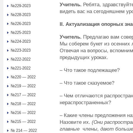
Учитель.
Ребята, здравствуйте
№229-2023
видеть вас на сегодняшнем уро
№228-2023
II
. Актуализация опорных зн
№226-2023
№225-2023
Учитель.
Предлагаю вам совер
№224-2023
Мы соберем букет из осенних 
Отвечая на вопросы, вспомним
№223-2023
предыдущих уроках.
№222-2022
№221-2022
– Что такое подлежащее?
№220 — 2022
– Что такое сказуемое?
№219 — 2022
№217 — 2022
– Чем отличаются распростра
нераспроcтраненных?
№218 — 2022
№216 — 2022
– Какие члены предложения н
Назовите их.
(Они распростр
№215 — 2022
главные члены, дают больше
№ 214 — 2022