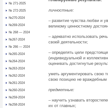
№ 271-2025
л
ичностные:
№ 272-2025
№270-2024
– развитие чувства любви и ув
№269-2024
великому ценностному достоян
№ 268 — 2024
– адекватно использовать реч
№267-2024
своей деятельности;
№ 266 — 2024
– определять цели предстояще
№265-2024
(индивидуальной и коллективн
№264-2024
оценивать достигнутые резуль
№263-2024
уметь аргументировать свою то
№262-2024
свою позицию не враждебным 
№261-2024
п
редметные:
№260-2024
№259-2024
– научить узнавать второстеп
№258-2024
их от главных;