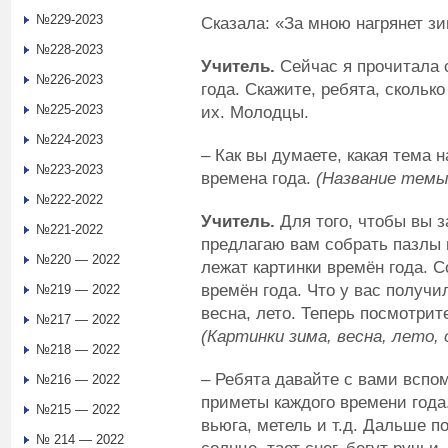
№229-2023
Сказала: «За мною нагрянет з
№228-2023
Учитель.
Сейчас я прочитала 
№226-2023
года. Скажите, ребята, скольк
№225-2023
их. Молодцы.
№224-2023
– Как вы думаете, какая тема 
№223-2023
времена года.
(Название темы 
№222-2022
Учитель.
Для того, чтобы вы з
№221-2022
предлагаю вам собрать пазлы 
№220 — 2022
лежат картинки времён года. С
времён года. Что у вас получи
№219 — 2022
весна, лето. Теперь посмотрите
№217 — 2022
(Картинки зима, весна, лето, 
№218 — 2022
– Ребята давайте с вами вспо
№216 — 2022
приметы каждого времени года.
№215 — 2022
вьюга, метель и т.д. Дальше п
№ 214 — 2022