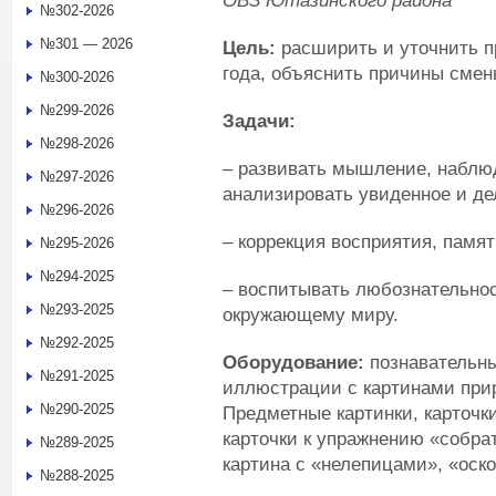
ОВЗ Ютазинского района
№302-2026
№301 — 2026
Цель:
расширить и уточнить п
года, объяснить причины смен
№300-2026
№299-2026
Задачи:
№298-2026
– развивать мышление, наблюд
№297-2026
анализировать увиденное и де
№296-2026
– коррекция восприятия, памя
№295-2026
№294-2025
– воспитывать любознательнос
№293-2025
окружающему миру.
№292-2025
Оборудование:
познавательн
№291-2025
иллюстрации с картинами прир
№290-2025
Предметные картинки, карточки
карточки к упражнению «собра
№289-2025
картина с «нелепицами», «оск
№288-2025