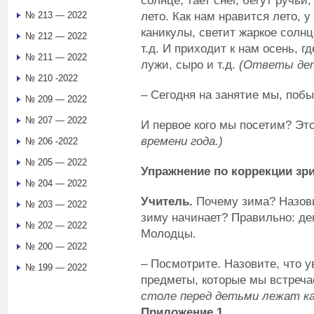
солнце, тает снег, бегут ручьи,
лето. Как нам нравится лето, 
№ 213 — 2022
каникулы, светит жаркое солнц
№ 212 — 2022
т.д. И приходит к нам осень, г
№ 211 — 2022
лужи, сыро и т.д.
(Ответы дет
№ 210 -2022
– Сегодня на занятие мы, побы
№ 209 — 2022
№ 207 — 2022
И первое кого мы посетим? Эт
времени года.)
№ 206 -2022
№ 205 — 2022
Упражнение по коррекции зр
№ 204 — 2022
Учитель.
Почему зима? Назови
№ 203 — 2022
зиму начинает? Правильно: де
№ 202 — 2022
Молодцы.
№ 200 — 2022
– Посмотрите. Назовите, что у
№ 199 — 2022
предметы, которые мы встреч
столе перед детьми лежат ка
Приложение 1