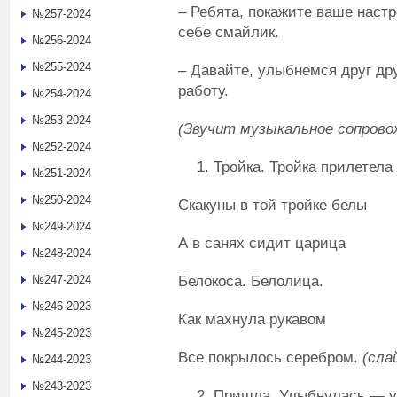
– Ребята, покажите ваше наст
№257-2024
себе смайлик.
№256-2024
№255-2024
– Давайте, улыбнемся друг дру
работу.
№254-2024
№253-2024
(Звучит музыкальное сопрово
№252-2024
Тройка. Тройка прилетела
№251-2024
№250-2024
Скакуны в той тройке белы
№249-2024
А в санях сидит царица
№248-2024
Белокоса. Белолица.
№247-2024
№246-2023
Как махнула рукавом
№245-2023
Все покрылось серебром.
(сла
№244-2023
№243-2023
Пришла. Улыбнулась — у