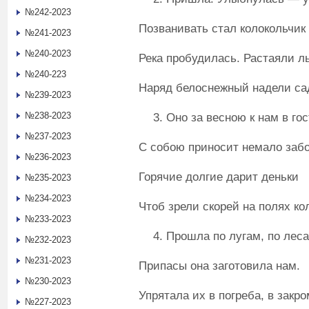
№242-2023
Позванивать стал колокольчик 
№241-2023
№240-2023
Река пробудилась. Растаяли л
№240-223
Наряд белоснежный надели с
№239-2023
№238-2023
Оно за весною к нам в го
№237-2023
С собою приносит немало забо
№236-2023
Горячие долгие дарит деньки
№235-2023
№234-2023
Чтоб зрели скорей на полях ко
№233-2023
Прошла по лугам, по леса
№232-2023
№231-2023
Припасы она заготовила нам.
№230-2023
Упрятала их в погреба, в закро
№227-2023