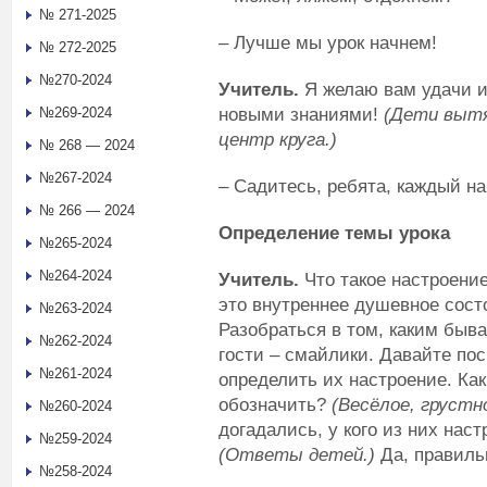
№ 271-2025
– Лучше мы урок начнем!
№ 272-2025
№270-2024
Учитель.
Я желаю вам удачи и
новыми знаниями!
(Дети вытя
№269-2024
центр круга.)
№ 268 — 2024
№267-2024
– Садитесь, ребята, каждый на
№ 266 — 2024
Определение темы урока
№265-2024
№264-2024
Учитель.
Что такое настроение
это внутреннее душевное сост
№263-2024
Разобраться в том, каким быв
№262-2024
гости – смайлики. Давайте по
№261-2024
определить их настроение. Ка
обозначить?
(Весёлое, грустно
№260-2024
догадались, у кого из них наст
№259-2024
(Ответы детей.)
Да, правиль
№258-2024