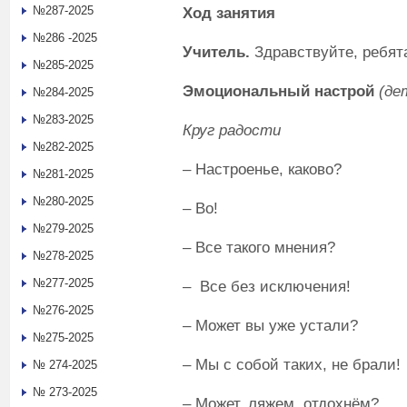
№287-2025
Ход занятия
№286 -2025
Учитель.
Здравствуйте, ребята
№285-2025
Эмоциональный настрой
(де
№284-2025
№283-2025
Круг радости
№282-2025
– Настроенье, каково?
№281-2025
№280-2025
– Во!
№279-2025
– Все такого мнения?
№278-2025
№277-2025
– Все без исключения!
№276-2025
– Может вы уже устали?
№275-2025
– Мы с собой таких, не брали!
№ 274-2025
№ 273-2025
– Может, ляжем, отдохнём?