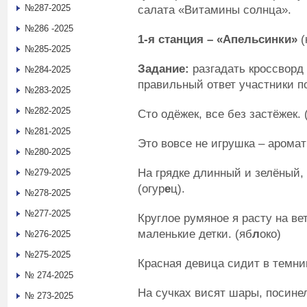
№287-2025
салата «Витамины солнца».
№286 -2025
1-я станция – «Апельсинки»
(
№285-2025
Задание:
разгадать кроссворд 
№284-2025
правильный ответ участники п
№283-2025
№282-2025
Сто одёжек, все без застёжек. 
№281-2025
Это вовсе не игрушка – аромат
№280-2025
На грядке длинный и зелёный,
№279-2025
(огур
е
ц).
№278-2025
№277-2025
Круглое румяное я расту на ве
маленькие детки. (яб
л
око)
№276-2025
№275-2025
Красная девица сидит в темниц
№ 274-2025
На сучках висят шары, посинел
№ 273-2025