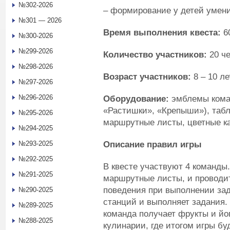
№302-2026
– формирование у детей умени
№301 — 2026
Время выполнения квеста:
60
№300-2026
№299-2026
Количество участников:
20 че
№298-2026
Возраст участников:
8 – 10 ле
№297-2026
№296-2026
Оборудование:
эмблемы кома
«Растишки», «Крепыши»), табл
№295-2026
маршрутные листы, цветные ка
№294-2025
Описание правил игры
№293-2025
№292-2025
В квесте участвуют 4 команды
№291-2025
маршрутные листы, и проводит
поведения при выполнении зад
№290-2025
станций и выполняет задания.
№289-2025
команда получает фрукты и йог
№288-2025
кулинарии, где итогом игры бу