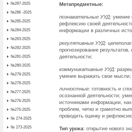
№287-2025
Метапредметные:
№286 -2025
познавательные УУД:
умение 
№285-2025
рефлексию своей деятельности
информации в различных исто
№284-2025
№283-2025
регулятивные УУД:
целеполаг
№282-2025
прогнозирование результатов, 
деятельности;
№281-2025
№280-2025
коммуникативные УУД:
разреш
№279-2025
умение выражать свои мысли;
№278-2025
личностные:
готовность и спо
№277-2025
осознанной деятельности; уме
№276-2025
источниками информации, нах
проблем, четко и грамотно вы
№275-2025
проводить оценку и рефлексию
№ 274-2025
№ 273-2025
Тип урока:
открытие нового зн