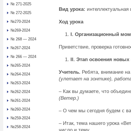
№ 271-2025
Вид урока:
интеллектуальная 
№ 272-2025
Ход урока
№270-2024
№269-2024
I. Организационный мом
№ 268 — 2024
Приветствие, проверка готовнос
№267-2024
№ 266 — 2024
II. Этап освоения новых
№265-2024
Учитель.
Ребята, внимание на 
№264-2024
(улетает на зонтике), работ
№263-2024
– Как вы думаете, что объедин
№262-2024
(Ветер.)
№261-2024
№260-2024
– О чем мы сегодня будем с в
№259-2024
– Итак, тема нашего урока «Ве
№258-2024
число и тему.