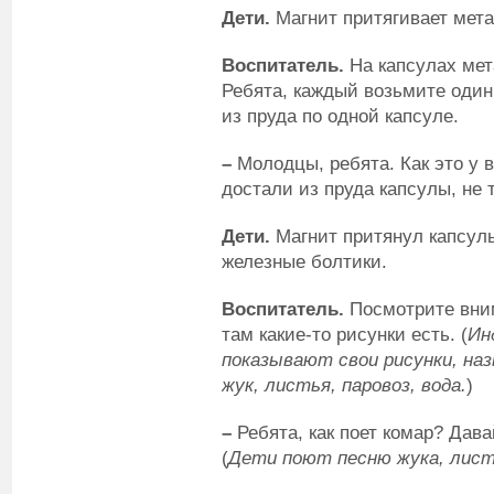
Дети.
Магнит притягивает мет
Воспитатель.
На капсулах мет
Ребята, каждый возьмите один 
из пруда по одной капсуле.
–
Молодцы, ребята. Как это у в
достали из пруда капсулы, не 
Дети.
Магнит притянул капсулы
железные болтики.
Воспитатель.
Посмотрите вним
там какие-то рисунки есть. (
Ин
показывают свои рисунки, на
жук, листья, паровоз, вода.
)
–
Ребята, как поет комар? Дав
(
Дети поют песню жука, листь