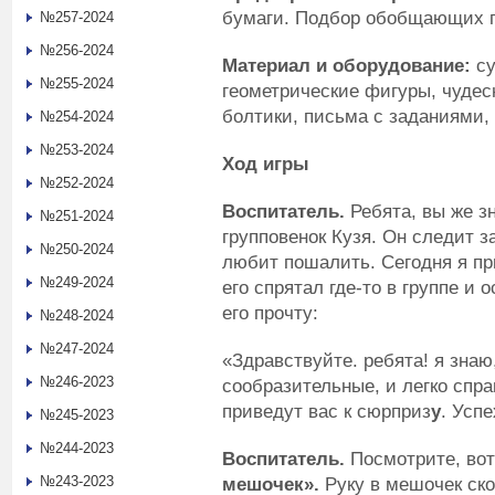
бумаги. Подбор обобщающих п
№257-2024
№256-2024
Материал и оборудование:
су
№255-2024
геометрические фигуры, чуде
болтики, письма с заданиями, 
№254-2024
№253-2024
Ход игры
№252-2024
Воспитатель.
Ребята, вы же зн
№251-2024
групповенок Кузя. Он следит за
№250-2024
любит пошалить. Сегодня я пр
№249-2024
его спрятал где-то в группе и
его прочту:
№248-2024
№247-2024
«Здравствуйте. ребята! я знаю
№246-2023
сообразительные, и легко спр
приведут вас к сюрприз
у
. Усп
№245-2023
№244-2023
Воспитатель.
Посмотрите, во
№243-2023
мешочек».
Руку в мешочек скор