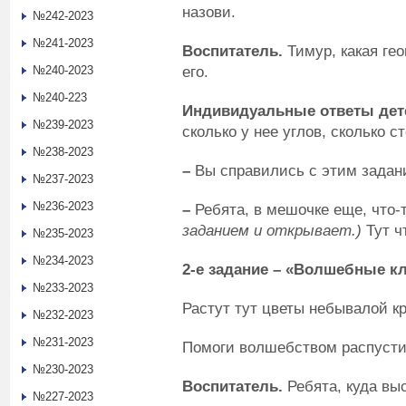
назови.
№242-2023
№241-2023
Воспитател
ь.
Тимур, какая ге
его.
№240-2023
№240-223
Индивидуальные ответы дет
№239-2023
сколько у нее углов, сколько с
№238-2023
–
Вы справились с этим задан
№237-2023
№236-2023
–
Ребята, в мешочке еще, что-
заданием и открывает.)
Тут ч
№235-2023
№234-2023
2-е задание – «Волшебные 
№233-2023
Растут тут цветы небывалой 
№232-2023
№231-2023
Помоги волшебством распуст
№230-2023
Воспитатель.
Ребята, куда вы
№227-2023