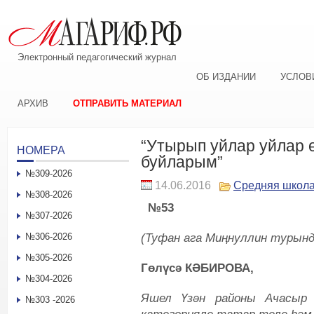
Электронный педагогический журнал
ОБ ИЗДАНИИ
УСЛОВ
АРХИВ
ОТПРАВИТЬ МАТЕРИАЛ
“Утырып уйлар уйлар ө
НОМЕРА
буйларым”
№309-2026
14.06.2016
Средняя школ
№308-2026
№53
№307-2026
(Туфан ага Миңнуллин турынд
№306-2026
№305-2026
Гөлүсә КӘБИРОВА,
№304-2026
Яшел Үзән районы Ачасыр 
№303 -2026