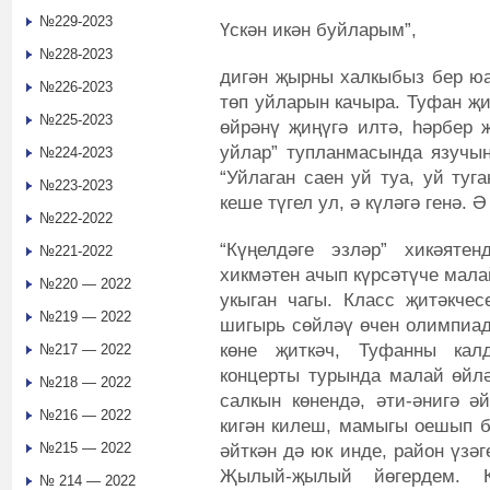
№229-2023
Үскән икән буйларым”,
№228-2023
дигән җырны халкыбыз бер ю
№226-2023
төп уйларын качыра. Туфан җи
№225-2023
өйрәнү җиңүгә илтә, һәрбер җ
уйлар” тупланмасында язучы
№224-2023
“Уйлаган саен уй туа, уй туг
№223-2023
кеше түгел ул, ә күләгә генә. 
№222-2022
“Күңелдәге эзләр” хикәяте
№221-2022
хикмәтен ачып күрсәтүче мала
№220 — 2022
укыган чагы. Класс җитәкче
№219 — 2022
шигырь сөйләү өчен олимпиада
көне җиткәч, Туфанны калд
№217 — 2022
концерты турында малай өйл
№218 — 2022
салкын көнендә, әти-әнигә ә
№216 — 2022
кигән килеш, мамыгы оешып 
№215 — 2022
әйткән дә юк инде, район үзә
Җылый-җылый йөгердем. К
№ 214 — 2022