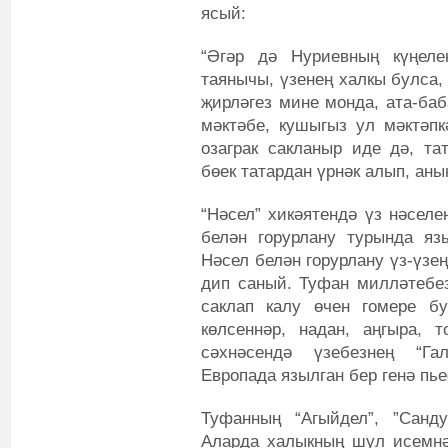
ясый:
“Әгәр дә Нуриевның күңел
таянычы, үзенең халкы булса,
җирләгез мине монда, ата-ба
мәктәбе, кушыгыз ул мәктәп
озаграк сакланыр иде дә, та
бөек татардан үрнәк алып, аны
“Нәсел” хикәятендә үз нәселе
белән горурлану турында яз
Нәсел белән горурлану үз-үзе
дип саный. Туфан милләтебез
саклап калу өчен гомере бу
көлсеннәр, надан, аңгыра, 
сәхнәсендә үзебезнең “Гал
Европада язылган бер генә пь
Туфанның “Агыйдел”, ”Санд
Аларда халыкның шул исемнә