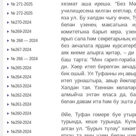
хезмәт аша ирешә. “Без Мә
№ 271-2025
училищесена килгән егетләр, 
№ 272-2025
яза ул. Бу хәлдән чыгу өчен, 
№270-2024
белән үзенең максатына 
комитетына барып керә, үзе
№269-2024
ярып сала һәм секретарьның и
№ 268 — 2024
без акчалата ярдәм күрсәтерб
№267-2024
аяк киеме алырга җитәр, – ди
№ 266 — 2024
баш тарта: “Мин гарип-гораба
ди. Хәер итеп бирелгән акчад
№265-2024
бик ошый. Ул Туфанны иң авыр
№264-2024
итеп урнаштыра, авыр йөкләр
№263-2024
Хәлдән тая. Үзеннән көләлә
алмыйча эчтән еласа да, б
№262-2024
белән дәвам итә һәм бу эштә 
№261-2024
№260-2024
Әйе, Туфан гомере буе утыр
турында, кеше турында. Күп
№259-2024
алган ул. “Бурыч түләү” хикә
№258-2024
яткач та мин үзем белән үз