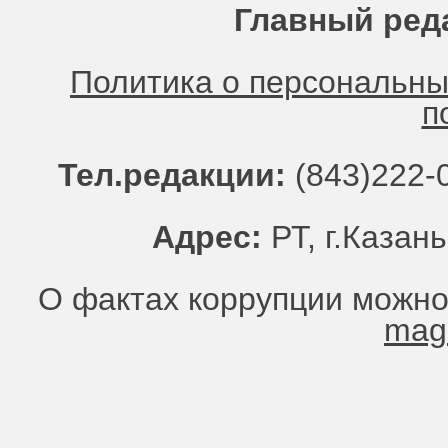
Главный ред
Политика о персональн
п
Тел.редакции:
(843)222-0
Адрес:
РТ, г.Казань
О фактах коррупции можно
mag