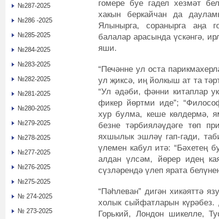
гомере буе гадел хезмәт бе
№287-2025
хакын беркайчан да даула
№286 -2025
Ялынырга, соранырга аңа г
№285-2025
балалар арасында үскәнгә, ир
яши.
№284-2025
№283-2025
“Печәнне ул оста парикмахерл
№282-2025
ул җиксә, иң йолкыш ат та тәр
“Ул әдәби, фәнни китаплар у
№281-2025
фикер йөртми иде”; “Филосо
№280-2025
хур булма, кеше көлдермә, я
№279-2025
безне тәрбияләүдәге төп п
яхшылык эшләү гап-гади, таби
№278-2025
үлемен кабул итә: “Бәхетең б
№277-2025
алдан үлсәм, йөрер идең ка
№276-2025
сүзләрендә үлеп ярата белүнең
№275-2025
“Пәһлеван” дигән хикәяттә яз
№ 274-2025
холык сыйфатларын күрәбез. 
№ 273-2025
Горький, Лондон шикелле, Т