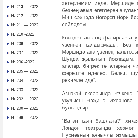
хәтерләмим инде. Мөршидә 
№ 213 — 2022
безнең авыл егетләрен ачулан
№ 212 — 2022
Мин сәхнәдә йөгереп йөри-йө
сөйләдем.
№ 211 — 2022
№ 210 -2022
Концерттан соң фатирларга 
№ 209 — 2022
үзеннән калдырмады. Без 
Мөршидә апа үзенең пальтосы
№ 207 — 2022
Шунда җылынып йокладым. 
№ 206 -2022
апалар, бигрәк тә аларның ч
№ 205 — 2022
фәрештә иделәр. Бәлки, 
рәхимле иде”.
№ 204 — 2022
№ 203 — 2022
Азнакай якларында кечкенә б
№ 202 — 2022
укучысы Нәҗибә Ихсанова 
булгандыр.
№ 200 — 2022
№ 199 — 2022
“Ватан каян башлана?” хикәя
Лондон театрында хезмә
Нуриевның аянычлы язмышы 