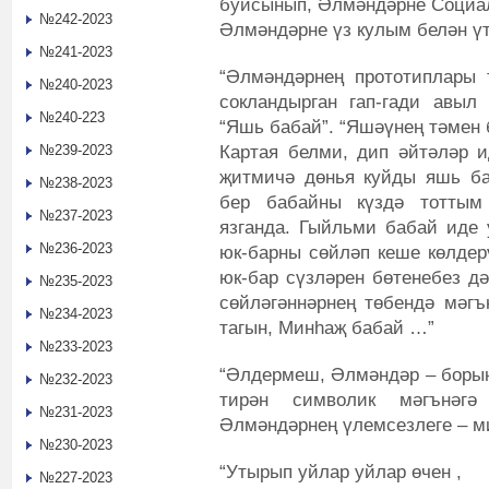
буйсынып, Әлмәндәрне Социал
№242-2023
Әлмәндәрне үз кулым белән үт
№241-2023
“Әлмәндәрнең прототиплары 
№240-2023
сокландырган гап-гади авыл
№240-223
“Яшь бабай”. “Яшәүнең тәмен 
Картая белми, дип әйтәләр и
№239-2023
җитмичә дөнья куйды яшь ба
№238-2023
бер бабайны күздә тоттым
№237-2023
язганда. Гыйльми бабай иде 
№236-2023
юк-барны сөйләп кеше көлдер
юк-бар сүзләрен бөтенебез дә
№235-2023
сөйләгәннәрнең төбендә мәгъ
№234-2023
тагын, Минһаҗ бабай …”
№233-2023
“Әлдермеш, Әлмәндәр – борын
№232-2023
тирән символик мәгънәгә
№231-2023
Әлмәндәрнең үлемсезлеге – м
№230-2023
“Утырып уйлар уйлар өчен ,
№227-2023