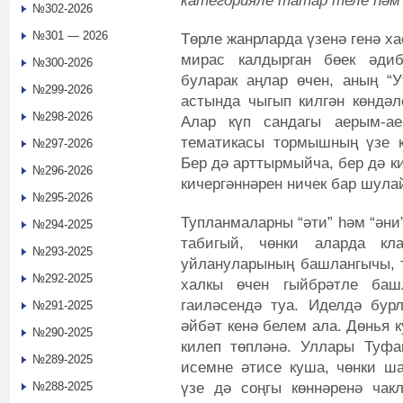
категорияле татар теле һә
№302-2026
№301 — 2026
Төрле жанрларда үзенә генә ха
мирас калдырган бөек әди
№300-2026
буларак аңлар өчен, аның “
№299-2026
астында чыгып килгән көндәл
№298-2026
Алар күп сандагы аерым-ае
тематикасы тормышның үзе ке
№297-2026
Бер дә арттырмыйча, бер дә ки
№296-2026
кичергәннәрен ничек бар шулай
№295-2026
Тупланмаларны “әти” һәм “әни
№294-2025
табигый, чөнки аларда кла
№293-2025
уйлануларының башлангычы, тө
№292-2025
халкы өчен гыйбрәтле баш
гаиләсендә туа. Иделдә бур
№291-2025
әйбәт кенә белем ала. Дөнья 
№290-2025
килеп төпләнә. Уллары Туфа
№289-2025
исемне әтисе куша, чөнки ша
үзе дә соңгы көннәренә чак
№288-2025