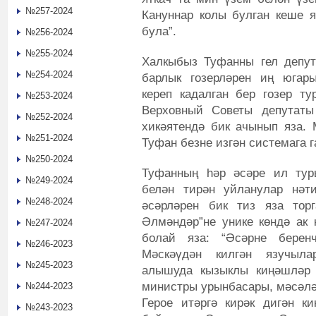
№257-2024
Кануннар колы булган кеше 
була”.
№256-2024
№255-2024
Халкыбыз Туфанны гел депут
№254-2024
барлык гозерләрен иң югар
кереп кадалган бер гозер т
№253-2024
Верховный Советы депутаты 
№252-2024
хикәятендә бик ачынып яза. 
№251-2024
Туфан безне изгән системага г
№250-2024
Туфанның һәр әсәре ил туры
№249-2024
белән тирән уйланулар нәт
№248-2024
әсәрләрен бик тиз яза тор
Әлмәндәр”не унике көндә ак к
№247-2024
болай яза: “Әсәрне берен
№246-2023
Мәскәүдән килгән язучыл
№245-2023
алышуда кызыклы киңәшләр 
министры урынбасары, мәсәлә
№244-2023
Герое итәргә кирәк дигән к
№243-2023