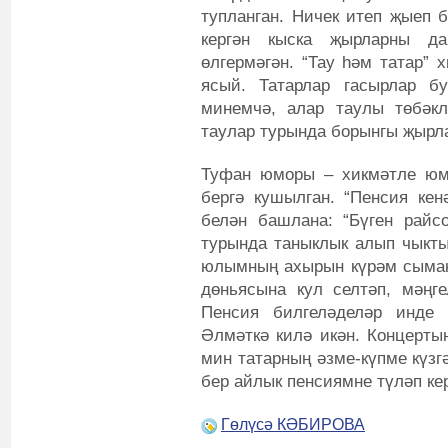
тупланган. Ничек итеп җыеп б
кергән кыска җырларны да
өлгермәгән. “Тау һәм татар”
ясый. Татарлар гасырлар б
минемчә, алар таулы төбәкл
таулар турында борынгы җырла
Туфан юморы – хикмәтле юм
бергә кушылган. “Пенсия кен
белән башлана: “Бүген райсо
турында таныклык алып чыкты
юлымның ахырын күрәм сыман.
дөньясына кул селтәп, мәңге
Пенсия билгеләделәр инде
Әлмәткә килә икән. Концертын
мин татарның әзме-күпме күзг
бер айлык пенсиямне түләп ке
Гөлүсә КӘБИРОВА