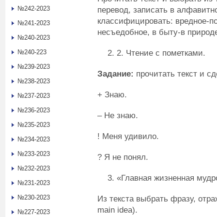
№242-2023
перевод, записать в алфавитн
классифицировать: вредное-по
№241-2023
несъедобное, в быту-в природе
№240-2023
2. Чтение с пометками.
№240-223
№239-2023
Задание:
прочитать текст и с
№238-2023
+ Знаю.
№237-2023
№236-2023
– Не знаю.
№235-2023
! Меня удивило.
№234-2023
№233-2023
? Я не понял.
№232-2023
«Главная жизненная мудр
№231-2023
№230-2023
Из текста выбрать фразу, отр
main idea).
№227-2023