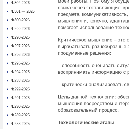
моей работы. Поэтому я осущ
№302-2026
языка через составляющие: кр
№301 — 2026
предмета, коммуникативность,
№300-2026
мышления и, конечно, адаптац
помогает использование техно
№299-2026
№298-2026
Критическое мышление – это с
вырабатывать разнообразные 
№297-2026
продуманные решения:
№296-2026
№295-2026
– способность оценивать cиту
воспринимать информацию с р
№294-2025
№293-2025
– критически анализировать с
№292-2025
Цель
данной технологии: обес
№291-2025
мышления посредством интера
№290-2025
образовательный процесс.
№289-2025
Технологические этапы
№288-2025