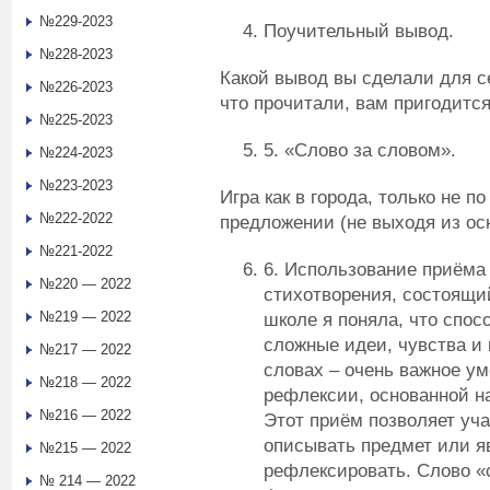
№229-2023
Поучительный вывод.
№228-2023
Какой вывод вы сделали для се
№226-2023
что прочитали, вам пригодится
№225-2023
5. «Слово за словом».
№224-2023
№223-2023
Игра как в города, только не п
№222-2022
предложении (не выходя из ос
№221-2022
6. Использование приёма
№220 — 2022
стихотворения, состоящий
№219 — 2022
школе я поняла, что спос
сложные идеи, чувства и 
№217 — 2022
словах – очень важное у
№218 — 2022
рефлексии, основанной н
№216 — 2022
Этот приём позволяет уч
описывать предмет или я
№215 — 2022
рефлексировать. Слово «
№ 214 — 2022