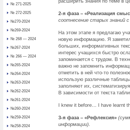
расширить знания по теме в ц
№ 271-2025
№ 272-2025
2-я фаза
– «Реализация смыс
cоотнесение старых знаний с
№270-2024
№269-2024
На этом этапе я предлагаю уча
новую информацию. Я заметила
№ 268 — 2024
больших, информативных текст
№267-2024
интерес учащихся быстро осл
№ 266 — 2024
запоминается с трудом. В тех
№265-2024
важно не запомнить информаци
отметить в ней что-то полезно
№264-2024
использую различные таблицы
№263-2024
заполняют их, систематизиру
№262-2024
В зависимости от текста табли
№261-2024
I knew it before… I have learnt 
№260-2024
3-я фаза
– «Рефлексия»
(сум
№259-2024
информации).
№258-2024