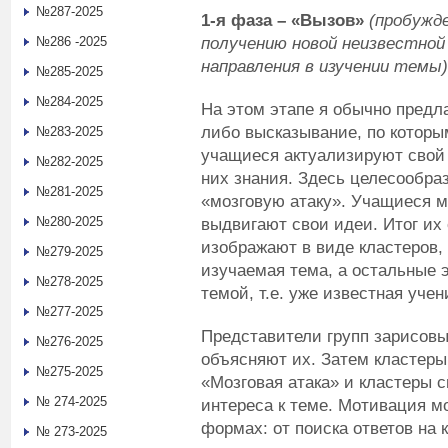
№287-2025
1-я фаза
– «Вызов»
(пробужд
получению новой неизвестной
№286 -2025
направления в изучении темы)
№285-2025
№284-2025
На этом этапе я обычно предл
либо высказывание, по которы
№283-2025
учащиеся актуализируют свой
№282-2025
них знания. Здесь целесообра
№281-2025
«мозговую атаку». Учащиеся мо
№280-2025
выдвигают свои идеи. Итог их
изображают в виде кластеров,
№279-2025
изучаемая тема, а остальные 
№278-2025
темой, т.е. уже известная уч
№277-2025
Представители групп зарисовы
№276-2025
объясняют их. Затем кластеры
№275-2025
«Мозговая атака» и кластеры
№ 274-2025
интереса к теме. Мотивация м
формах: от поиска ответов на
№ 273-2025