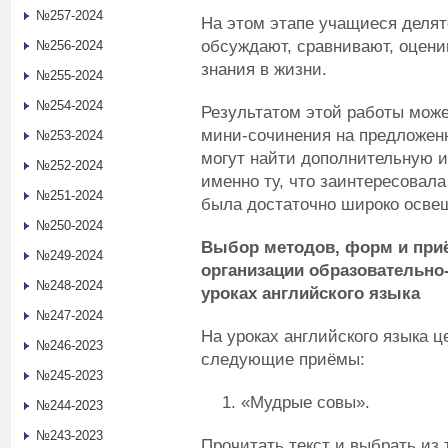
№257-2024
На этом этапе учащиеся делятс
обсуждают, сравнивают, оценив
№256-2024
знания в жизни.
№255-2024
№254-2024
Результатом этой работы може
мини-сочинения на предложен
№253-2024
могут найти дополнительную 
№252-2024
именно ту, что заинтересовала
№251-2024
была достаточно широко освещ
№250-2024
Выбор методов, форм и при
№249-2024
организации образовательно
№248-2024
уроках английского языка
№247-2024
На уроках английского языка 
№246-2023
следующие приёмы:
№245-2023
«Мудрые совы».
№244-2023
№243-2023
Прочитать текст и выбрать из 