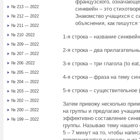
французского, означающег
№ 213 — 2022
синквейн – это стихотвор
Знакомство учащихся с с
№ 212 — 2022
объяснения, как пишутся 
№ 211 — 2022
№ 210 -2022
1-я строка – название синквейн
№ 209 — 2022
2-я строка – два прилагательных
№ 207 — 2022
3-я строка – три глагола (to eat,
№ 206 -2022
№ 205 — 2022
4-я строка – фраза на тему синк
№ 204 — 2022
5-я строка – существительное (
№ 203 — 2022
№ 202 — 2022
Затем привожу несколько прим
№ 200 — 2022
на группы и предлагаю учащим
эффективно составление синкв
№ 199 — 2022
группы. Называю тему нашего 
5 – 7 минут на то, чтобы напис
поворачивается к соседу, и из