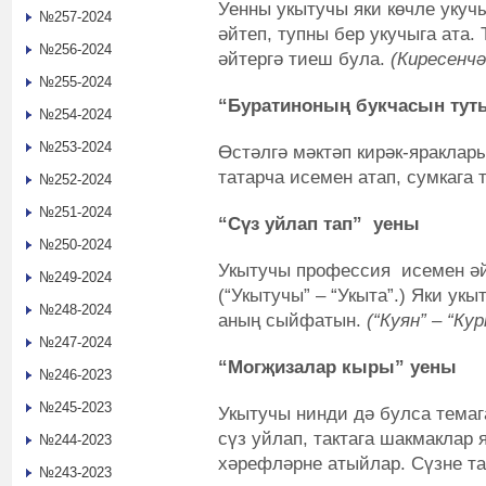
Уенны укытучы яки көчле укуч
№257-2024
әйтеп, тупны бер укучыга ата.
№256-2024
әйтергә тиеш була.
(Киресенчә
№255-2024
“Буратиноның букчасын тут
№254-2024
№253-2024
Өстәлгә мәктәп кирәк-яраклар
татарча исемен атап, сумкага
№252-2024
№251-2024
“Сүз уйлап тап”
уены
№250-2024
Укытучы профессия исемен әй
№249-2024
(“Укытучы” – “Укыта”.) Яки ук
№248-2024
аның сыйфатын.
(“Куян” – “Кур
№247-2024
“Могҗизалар кыры” уены
№246-2023
№245-2023
Укытучы нинди дә булса тема
сүз уйлап, тактага шакмаклар 
№244-2023
хәрефләрне атыйлар. Сүзне тап
№243-2023