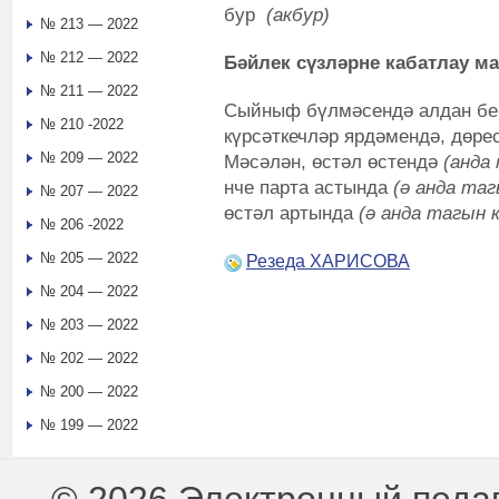
бур
(акбур)
№ 213 — 2022
№ 212 — 2022
Бәйлек сүзләрне кабатлау ма
№ 211 — 2022
Сыйныф бүлмәсендә алдан бе
№ 210 -2022
күрсәткечләр ярдәмендә, дөрес
№ 209 — 2022
Мәсәлән, өстәл өстендә
(анда
нче парта астында
(ә анда та
№ 207 — 2022
өстәл артында
(ә анда тагын 
№ 206 -2022
№ 205 — 2022
Резеда ХАРИСОВА
№ 204 — 2022
№ 203 — 2022
№ 202 — 2022
№ 200 — 2022
№ 199 — 2022