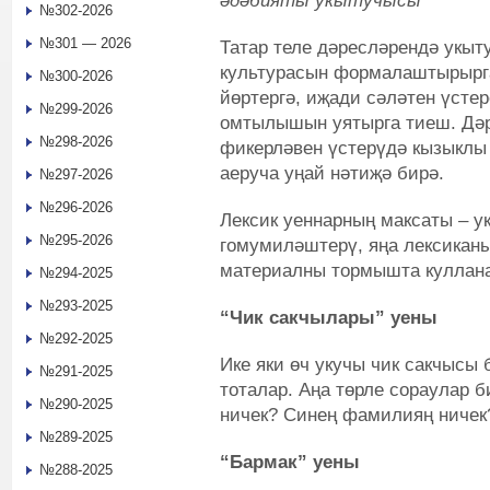
әдәбияты укытучысы
№302-2026
№301 — 2026
Татар теле дәресләрендә укы
культурасын формалаштырырга
№300-2026
йөртергә, иҗади сәләтен үсте
№299-2026
омтылышын уятырга тиеш. Дәр
№298-2026
фикерләвен үстерүдә кызыклы 
аеруча уңай нәтиҗә бирә.
№297-2026
№296-2026
Лексик уеннарның максаты – у
№295-2026
гомумиләштерү, яңа лексиканы
материалны тормышта куллана
№294-2025
№293-2025
“Чик сакчылары” уены
№292-2025
Ике яки өч укучы чик сакчысы 
№291-2025
тоталар. Аңа төрле сораулар 
№290-2025
ничек? Синең фамилияң ничек?
№289-2025
“Бармак” уены
№288-2025