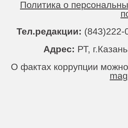
Политика о персональн
п
Тел.редакции:
(843)222-0
Адрес:
РТ, г.Казань
О фактах коррупции можно
mag