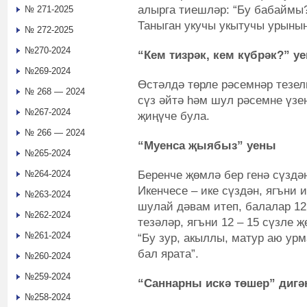
алырга тиешләр: “Бу бабаймы?”
№ 271-2025
Таныган укучы укытучы урынын
№ 272-2025
№270-2024
“Кем тизрәк, кем күбрәк?” у
№269-2024
Өстәлдә төрле рәсемнәр тезел
№ 268 — 2024
сүз әйтә hәм шул рәсемне үзен
№267-2024
җиңүче була.
№ 266 — 2024
“Муенса җыябыз” уены
№265-2024
Беренче җөмлә бер генә сүздә
№264-2024
Икенчесе – ике сүздән, ягъни 
№263-2024
шулай дәвам итеп, балалар 12
№262-2024
тезәләр, ягъни 12 – 15 сүзле 
№261-2024
“Бу зур, акыллы, матур аю ур
бал ярата”.
№260-2024
№259-2024
“Саннарны искә төшер” дигә
№258-2024