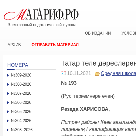
Электронный педагогический журнал
ОБ ИЗДАНИИ
УСЛОВ
АРХИВ
ОТПРАВИТЬ МАТЕРИАЛ
Татар теле дәресләре
НОМЕРА
10.11.2021
Средняя школ
№309-2026
№ 193
№308-2026
№307-2026
(Рус төркемнәре өчен)
№306-2026
Резеда ХАРИСОВА,
№305-2026
№304-2026
Питрәч районы Көек авылынд
лиц
ееның
I
квалификация
кате
№303 -2026