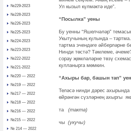
№229-2023
Ул кызыл күлмәктә иде”.
№228-2023
“Посылка” уены
№226-2023
Бу уенны “Яшелчәләр” темасын
№225-2023
Укытучының кулында – тартма
№224-2023
тартма эчендәге әйберләрне б
№223-2023
Нинди төстә? Тәмлеме, әчеме
сорау җөмләләрне төзү схема
№222-2022
кулланырга мөмкин.
№221-2022
№220 — 2022
“Ахыры бар, башын тап” уе
№219 — 2022
Теләсә нинди дәрес ахырында 
№217 — 2022
өйрәнгән сүзләрнең ахыргы як
№218 — 2022
та
(такта)
№216 — 2022
№215 — 2022
чы
(укучы)
№ 214 — 2022