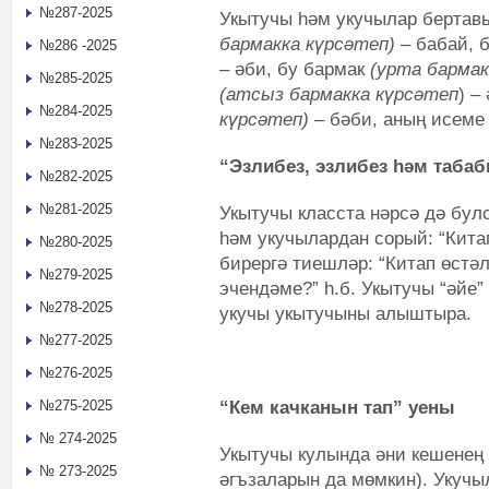
№287-2025
Укытучы hәм укучылар бертав
бармакка күрсәтеп)
– бабай, 
№286 -2025
– әби, бу бармак
(урта бармак
№285-2025
(атсыз бармакка күрсәтеп
) –
№284-2025
күрсәтеп)
– бәби, аның исеме 
№283-2025
“Эзлибез, эзлибез hәм таба
№282-2025
№281-2025
Укытучы класста нәрсә дә булс
hәм укучылардан сорый: “Кита
№280-2025
бирергә тиешләр: “Китап өст
№279-2025
эчендәме?” h.б. Укытучы “әйе” 
№278-2025
укучы укытучыны алыштыра.
№277-2025
№276-2025
“Кем качканын тап”
уены
№275-2025
№ 274-2025
Укытучы кулында әни кешенең
№ 273-2025
әгъзаларын да мөмкин). Укучы