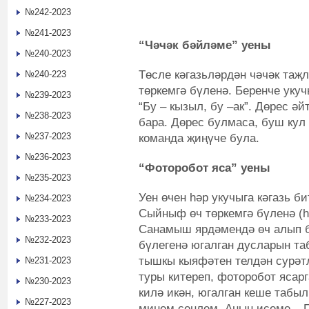
№242-2023
№241-2023
“Чәчәк бәйләме” уены
№240-2023
Төсле кәгазьләрдән чәчәк таҗ
№240-223
төркемгә бүленә. Беренче укуч
№239-2023
“Бу – кызыл, бу –ак”. Дөрес ә
№238-2023
бара. Дөрес булмаса, буш кул 
№237-2023
команда җиңүче була.
№236-2023
“Фоторобот яса”
уены
№235-2023
Уен өчен hәр укучыга кәгазь б
№234-2023
Сыйныф өч төркемгә бүленә (h
№233-2023
Санамыш ярдәмендә өч алып 
№232-2023
бүлегенә югалган дусларын та
тышкы кыяфәтен телдән сурәтл
№231-2023
туры китереп, фоторобот ясар
№230-2023
килә икән, югалган кеше табыл
№227-2023
минем сеңлем. Аның исеме – Гү