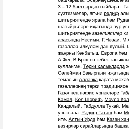
башкарыла. Әсәрнең шәкеле
а
3 – 12
бәетләрдән
гыйбарәт. Га
сүзтезмәләр, ягъни
рәдиф
алы
шигъриятендә ярала һәм
Руда
шагыйрьләре иҗатында зур үс
шигъриятендә
газәлиятләр
ки
арасында
Нәсими
,
Г.Нәваи
,
М.
газәлләр илкүләм дан яулый. 
жанрны
Көнбатыш Европа
һәм 
А.Фет, В.Брюсов кебек таныкл
кулланган.
Төрки халыкларда
ж
Сөләйман Бакыргани
иҗатында
темасын
Аллаһка
карата мәхәб
газәлләрнең төрки традициясе
Газәлнең нәфис үрнәкләре Га
Камал
,
Кол Шәриф
,
Мәүла Ко
Кандалый
,
Габдулла Тукай
,
Мә
урын ала.
Рәдиф Гаташ
һәм
М
итә.
Алтын Урда
һәм
Казан ха
вәзирләр сарайларында башка