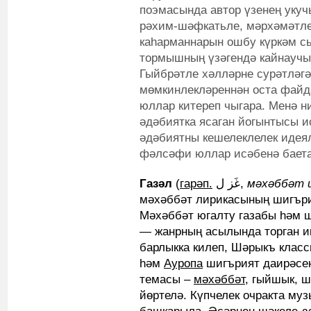
поэмасында автор үзенең укуч
рәхим-шәфкатьле, мәрхәмәтле
каһарманнарын ошбу күркәм с
тормышның үзәгендә кайнаучы
Гыйбрәтле хәлләрне сурәтләгә
мөмкинлекләреннән оста файд
юллар китереп чыгара. Менә н
әдәбиятка ясаган йогынтысы и
әдәбиятны кешелеклелек идея
фәлсәфи юллар исәбенә баета
Газәл
(
гарәп.
غَز ل‎,
мәхәббәт ш
мәхәббәт лирикасының шигъри
Мәхәббәт югалту газабы һәм ш
— жанрның асылында торган и
барлыкка килеп, Шәрыкъ класс
һәм
Ауропа
шигърият даирәсе
темасы –
мәхәббәт
, гыйшык, 
йөртелә. Күпчелек очракта му