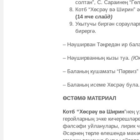
солтан”, С. Сараинең “Гөл
Котб “Хөсрәү вә Ширин” ә
(14 нче
слайд
)
Укытучы биргән сорауларг
бирергә.
– Нәүширван Тәңредән ир бал
– Нәүширванның кызы туа.
(Юк
– Баланың кушаматы “Пәрвиз”
– Баланың исеме Хөсрәү була
ӨСТӘМӘ МАТЕРИАЛ
Котб “Хөсрәү вә Ширин
”нең 
геройларның эчке кичерешләре
фәлсәфи уйланулары, лирик ч
Әсәрнең төрле өлешендә мәхә