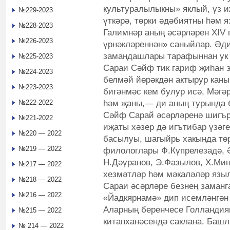
культуралылыкны» яклый, үз 
№229-2023
үткәрә, төрки әдәбиятны һәм я
№228-2023
Галимнәр аның әсәрләрен XIV г
№226-2023
үрнәкләреннән» саныйлар. Әд
замандашлары тарафыннан ук 
№225-2023
Сараи Сәйф тик гариф җиһан 
№224-2023
белмәй йөрәкдән актырур ка
№223-2023
бигәнмәс кем булур исә, Мәгәр
һәм җаны,— ди аның турында 
№222-2022
Сәйф Сарай әсәрләренә шигър
№221-2022
иҗаты хәзер дә игътибар үзәг
№220 — 2022
басылуы, шагыйрь хакында төре
№219 — 2022
филологлары Ф.Күпрелезадә, Ә
Н.Дәүранов, Э.Фазылов, X.Миң
№217 — 2022
хезмәтләр һәм мәкаләләр язы
№218 — 2022
Сараи әсәрләре безнең заманг
№216 — 2022
«Йадкярнамә» дип исемләнгән 
Аларның беренчесе Голландия
№215 — 2022
китапханәсендә саклана. Башл
№ 214 — 2022