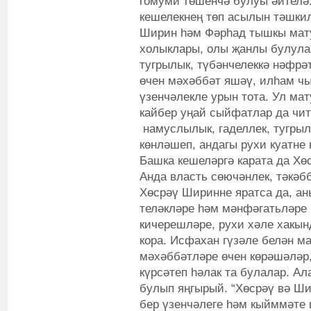
гомуми төшенчә булуы әйтелә
кешелекнең төп асылын тәшкил
Ширин һәм Фәрһад тышкы мату
холыклары, олы җанлы булула
тугрылык, түбәнчелеккә нәфрәт
өчен мәхәббәт яшәү, илһам чы
үзенчәлекле урын тота. Ул мат
кайбер уңай сыйфатлар да чит
намуслылык, гаделлек, тугрыл
көнләшеп, андагы рухи куатне 
Башка кешеләргә карата да Хөс
Анда власть сөючәнлек, тәкәббе
Хөсрәү Ширинне яратса да, ан
теләкләре һәм мәнфәгатьләре
кичерешләре, рухи хәле хакы
кора. Исфахан гүзәле белән м
мәхәббәтләре өчен көрәшәләр,
күрсәтеп һәлак та булалар. А
булып яңгырый. “Хөсрәү вә Ш
бер үзенчәлеге һәм кыйммәте