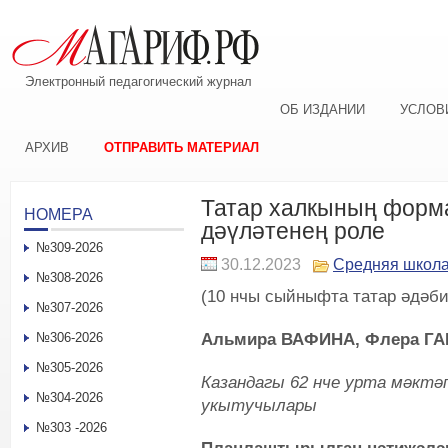
Электронный педагогический журнал
ОБ ИЗДАНИИ
УСЛОВ
АРХИВ
ОТПРАВИТЬ МАТЕРИАЛ
Татар халкының форм
НОМЕРА
дәүләтенең роле
№309-2026
30.12.2023
Средняя школ
№308-2026
(10 нчы сыйныфта татар әдәби
№307-2026
Альмира ВАФИНА,
Флера Г
№306-2026
№305-2026
Казандагы 62 нче урта мәкт
№304-2026
укытучылары
№303 -2026