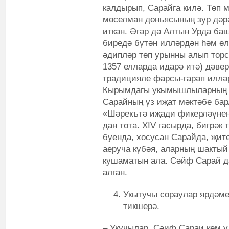
калдырып, Сарайга килә. Төп 
мөселман дөньясының зур дәр
иткән. Әгәр дә Алтын Урда ба
биредә бүтән илләрдән һәм өл
әдипләр төп урынны алып торса
1357 елларда идарә итә) дәве
традицияле фарсы-гарәп илләр
Кырымдагы укымышлыларның к
Сарайның үз иҗат мәктәбе бар
«Шәрекътә иҗади фикерләүнең
дан тота. XIV гасырда, бигрәк
буенда, хосусан Сарайда, җит
аеруча күбәя, аларның шакты
кушаматын ала. Сәйф Сарай д
алган.
Укытучы сораулар ярдәм
тикшерә.
– Укучылар, Сәиф Сараи кем 