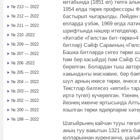
китабында (1851 ел) телгә ал
№ 213 — 2022
1954 елда төрек профессоры 
бастырып чыгарылды. Лейден н
№ 212 — 2022
елларда үзбәк, 1969 елда лати
№ 211 — 2022
шрифтында нәшер ителделәр. \
№ 210 -2022
«Китабе «Гөлстан бит-төрки»4
№ 209 — 2022
битләр) Сәйф Сараиның «Гөлст
Башка битләрдә сигез төрки ш
№ 207 — 2022
һәм бер касыйдә) һәм Сәйф С
№ 206 -2022
бирелгән. Болардан тыш автор
№ 205 — 2022
хакында»гы мәснәвие, бер бәе
шул арның икесе төрки, өчесе
№ 204 — 2022
Текстлар билгесез «кятиб» та
№ 203 — 2022
иртә түгел) күчерелгән. Үзене
№ 202 — 2022
йөзнең икенче яртысында Алт
язылган төрки ядкярләрне хәте
№ 200 — 2022
№ 199 — 2022
Шагыйрьнең кайчан тууы төгәл
аның туу вакытын 1321 елга б
юлларыннан күренгәнчә, шагы