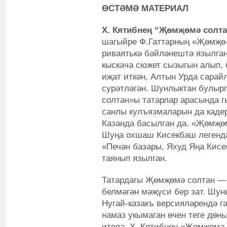
ӨСТӘМӘ МАТЕРИАЛ
Х. Кятибнең “Җөмҗөмә солт
шагыйре Ф.Гаттарның «Җөмҗө-
риваятькә бәйләнештә язылга
кыскача сюжет сызыгын алып, 
иҗат иткән, Алтын Урда сара
сурәтләгән. Шунлыктан булыр
солтан»ы татарлар арасында г
санлы кулъязмаларын да кадер
Казанда басылган да. «Җөмҗөм
Шуңа охшаш Кисекбаш легендас
«Печән базары, Яхуд Яңа Кисе
таянып язылган.
Татардагы Җөмҗөмә солтан — 
белмәгән мәҗүси бер зат. Шуны
Нугай-казакъ версияләрендә г
намаз укымаган өчен теге дөн
ителә. X. Кятибнең «Җөмҗөмә