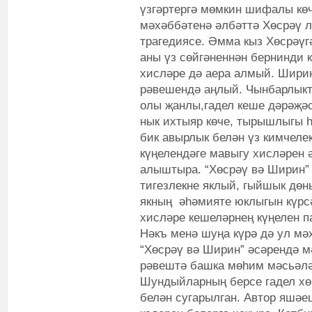
үзгәртергә мөмкин шифалы көч
мәхәббәтенә әлбәттә Хөсрәү л
трагедиясе. Әмма кыз Хөсрәүг
аны үз сөйгәненнән бернинди к
хисләре дә аера алмый. Шири
рәвешендә аңлый. Чынбарлыкта
олы җанлы,гадел кеше дәрәҗә
нык ихтыяр көче, тырышлыгы 
бик авырлык белән үз кимчеле
күңелендәге мавыгу хисләрен 
алыштыра. “Хөсрәү вә Ширин” 
тигезлекне яклый, гыйшык дөн
якның әһәмияте юклыгын күрс
хисләре кешеләрнең күңелен п
Нәкъ менә шуңа күрә дә ул мә
“Хөсрәү вә Ширин” әсәрендә 
рәвештә башка мөһим мәсьәлә
Шундыйларның берсе гадел хө
белән сугарылган. Автор яшәе