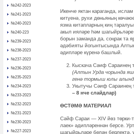
№242-2023
Икенче яктан караганда, ислам
№241-2023
китүенә, рухи дөньяның көчәю
№240-2023
язма китапларның киң таралу
акыл ияләре һәм шагыйрьләре 
№240-223
борын заманда да, соңрак та я
№239-2023
әдәбияты йогынтысында Алтын
№238-2023
әдипләре күренә башлый.
№237-2023
Кыскача Сәиф Сараинең 
№236-2023
(Алтын Урда чорында яш
№235-2023
генә тормыш юлы алынд
Укытучы Сәиф Сараинең
№234-2023
– 8 нче слайдлар)
№233-2023
№232-2023
ӨСТӘМӘ МАТЕРИАЛ
№231-2023
Сәйф Сараи — XIV йөз төрки-т
№230-2023
лаек» әдипләреннән берсе. Урт
№227-2023
шагыйрьләре белән берлектә, 