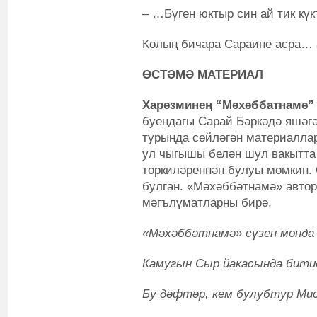
– …Бүген юктыр син ай тик күк
Колың бичара Сараине асра…
ӨСТӘМӘ МАТЕРИАЛ
Харәзминең “Мәхәббатнамә”
буендагы Сарай Бәркәдә яшә
турында сөйләгән материаллар
ул чыгышы белән шул вакытта 
төркиләреннән булуы мөмкин.
булган. «Мәхәббәтнамә» автор
мәгълүматларны бирә.
«Мәхәббәтнамә» сүзен монда
Камугын Сыр йакасында бит
Бу дәфтәр, кем булубтур Ми