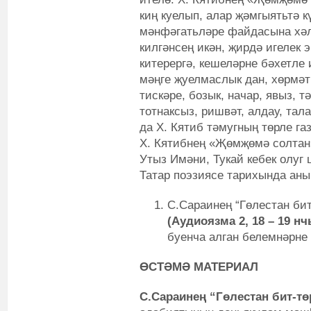
киң куелып, алар җәмгыятьтә к
мәнфәгатьләре файдасына хәл
килгәнсең икән, җирдә игелек 
китерергә, кешеләрне бәхетле 
мәңге җуелмаслык дан, хөрмә
тискәре, бозык, начар, явыз, т
тотнаксыз, ришвәт, алдау, та
да X. Кятиб тәмугның төрле га
X. Кятибнең «Җөмҗөмә солтан
Утыз Имәни, Тукай кебек олуг
Татар поэзиясе тарихында аны
С.Сараинең “Гөлестан бит
(Аудиоязма 2, 18 – 19 н
буенча алган белемнәрне
ӨСТӘМӘ МАТЕРИАЛ
С.Сараинең “Гөлестан бит-т