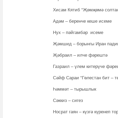
Хисам Кятиб “Җөмҗөмә солта
Адәм – беренче кеше исеме
Нух – пәйгамбәр исеме
Җәмшид – борынгы Иран пад
Җәбраил – илче фәрештә
Газраил – үлем китерүче фәр
Сәйф Сараи “Гөлестан бит – т
Һәммәт – тырышлык
Сәккиз – сигез
Носрат гаян – күзгә күренеп то