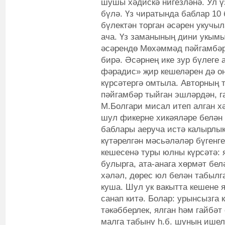
шушы хәдискә нигезләнә. Ул үз
бүлә. Үз чиратында баблар 10 
бүлектән торган әсәрен укучы
ача. Үз заманының дини укым
әсәрендө Мөхәммәд пәйгамбәр
бирә. Әсәрнең ике зур бүлеге 
фәрадис» җир кешеләрен дә о
күрсәтергә омтыла. Авторның 
пәйгамбәр тыйган эшләрдән, г
М.Болгари мисал итеп алган х
шул фикерне хикәяләре белән 
баблары аеруча истә калырлык
күтәрелгән мәсьәләләр бүгенге
кешесенә туры юлны күрсәтә:
булырга, ата-анага хөрмәт белә
хәләл, дөрес юл белән табылг
куша. Шул ук вакытта кешене 
санап китә. Болар: урынсызга к
тәкәбберлек, ялган һәм гайбәт 
малга табыну һ.б. шуның ише