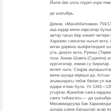
Йите йөз илли түрт ичрә тө
ди шагыйрь.
Димәк, «Мәхәббәтнамә» 754/1
аңа кадәр менә нәрсәләр булы
автор тагын бер хикәят китерә
Харәзми сәяхәткә чыгып китә. 
кигән дәрвиш кыяфәтендәге ша
үтә, диңгез кичә, Румны (Төрк
гизә. Аннан Шамга (Сүриягә) 
күрсәтәләр, икмәк-су бирәләр
килеп чыга. Соңрак аңлашылг
менә шунда керешә дә. Алтын 
агымындагы төбәк белән ул в
идарә иткән була. Ул 1342—13
утырган Җанибәк ханга кардә
ханга тийәнсез»,— ди шагыйрь
Мөхәммәдхуҗа бәк Харәзмидән
шунда үзенә багышлап әсәр яз