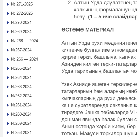
Алтын Урда дәүләтенең т
№ 271-2025
халкының формалашуында
№ 272-2025
белү.
(1 – 5 нче слайдлар
№270-2024
ӨСТӘМӘ МАТЕРИАЛ
№269-2024
№ 268 — 2024
Алтын Урда рухи мәдәниятенең
килгәнче булган ике этномәдә
№267-2024
җирле төрки, башлыча, кыпчак
№ 266 — 2024
Азиядән килгән төрки-татарлар
№265-2024
Урда тарихының башлангыч чо
№264-2024
Үзәк Азиядә яшәгән төркиләрн
№263-2024
татарларның һәм аларның көн
№262-2024
кыпчакларның да рухи дөньясы
кеше сурәтләрендә сакланып к
№261-2024
тирәдәге башка төбәкләрдә VI 
№260-2024
дошман явында һәлак булган 
№259-2024
Аның өстендә хәрби кием, бер
№258-2024
тоткан. Мәҗүси төркиләр шуны