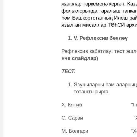
жанрлар төркеменә кергән.
Каз
фольклорында таралыш тапкан
һәм
Башкортстанның
Илеш ра
язылган мисаллар
ТӘһСИ
архи
V
.
Рефлексив бәяләү
Рефлексив кабатлау: тест эш
нче слайдлар)
ТЕСТ.
Язучыларны һәм аларның 
тоташтырырга.
Х. Кятиб “Гөлестан
С. Сараи “Җөмҗөм
М. Болгари “Хөсрәү