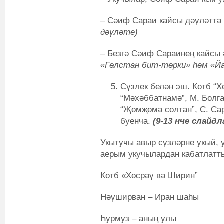
– Сәиф Сараи кайсы дәүләттә
дәүләте)
– Безгә Сәиф Сараинең кайсы 
«Гөлстан бит-төрки» һәм «Й
Сүзлек белән эш. Котб “Х
“Мәхәббатнамә”, М. Болга
“Җөмҗөмә солтан”, С. Сар
буенча.
(9-13 нче слайдл
Укытучы авыр сүзләрне укый, 
аерым укучылардан кабатлатт
Котб «Хөсрәү вә Ширин”
Нәүширван – Иран шаһы
Һурмуз – аның улы