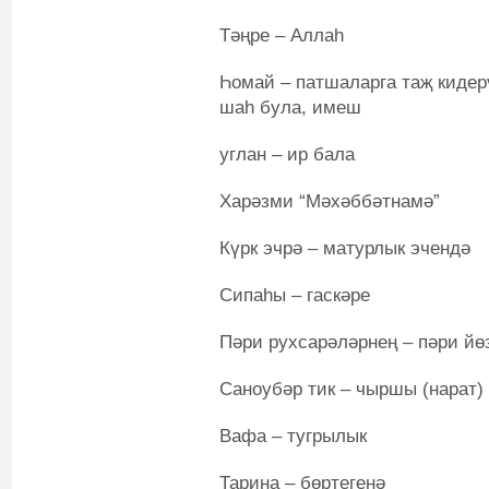
Тәңре – Аллаһ
Һомай – патшаларга таҗ кидер
шаһ була, имеш
углан – ир бала
Харәзми “Мәхәббәтнамә”
Күрк эчрә – матурлык эчендә
Сипаһы – гаскәре
Пәри рухсарәләрнең – пәри йө
Саноубәр тик – чыршы (нарат) 
Вафа – тугрылык
Тарина – бөртегенә