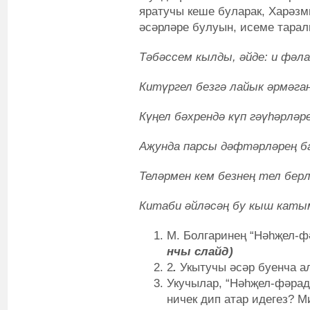
яратучы кеше буларак, Харәзм
әсәрләре булуын, исеме тарал
Тәбәссем кылды, әйде: и фәла
Китүргел безгә лайык әрмәган
Күңел бәхрендә күп гәүһәрләре
Аҗунда парсы дәфтәрләрең 
Теләрмен кем безнең тел берл
Китаби әйләсәң бу кыш каты
М. Болгаринең “Нәһҗел-ф
нчы слайд)
2
.
Укытучы әсәр буенча а
Укучылар, “Нәһҗел-фәради
ничек дип атар идегез? М