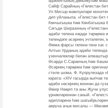
әдәбиятының дөньякүләм мәшһ
Сәйф Сарайның «Гөлестан бит-
Ул Мисыр мамлүкләре мохитен
дип уйланыла. «Гөлестан бит
Көнчыгышка һәм Көнбатышка б
Сәгъди Ширазиның «Гөлестан»
әдәби теленә иҗади тәрҗемә 
телендәге әсәрнең эчтәлеген, 
Әмма фарсы теленә генә хас 
Алтын Урданың әдәби телендә 
үзенчәлекләр белән алмаштыр
Әсәрдә С.Сараиның һәм башка
Әсәрнең тәрҗемә һәм оригина
стиле шома. Ф. Күпрүлезадә «
карата: «XIV гасырда кыпчак т
әдәби нәсернең моннан да гүз
Әмир Нәҗип тә аны Җучи улус
үрнәкләреннән саный. «Гөлеста
әдипләренә һәм шагыйрьләрен
аеруча ачык мисалы — Мөхәмм