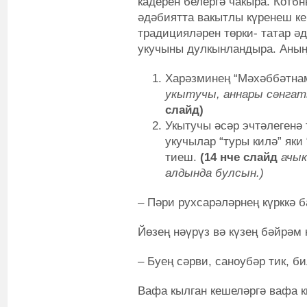
кадерен белергә чакыра. Котб
әдәбиятта вакытлы күренеш ке
традицияләрен төрки- татар ә
укучыны дулкынландыра. Аның 
Харәзминең “Мәхәббәтнам
укытучы, аннары сәнгат
слайд)
Укытучы әсәр эчтәлегенә 
укучылар “туры килә” яки
тиеш.
(14 нче слайд
ачык
алдында булсын.)
– Пәри рухсарәләрнең күрккә б
Йөзең нәүрүз вә күзең бәйрәм
– Буең сәрви, саноубәр тик, б
Вафа кылган кешеләргә вафа