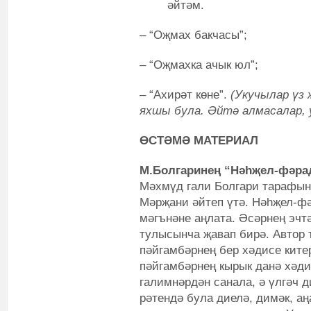
әйтәм.
– “Оҗмах бакчасы”;
– “Оҗмахка ачык юл”;
– “Ахирәт көне”.
(Укучылар үз
яхшы була. Әйтә алмасалар, 
ӨСТӘМӘ МАТЕРИАЛ
М.Болгаринең “Нәһҗел-фәра
Мәхмүд гали Болгари тарафынн
Мәрҗани әйтеп үтә. Нәһҗел-ф
мәгънәне аңлата. Әсәрнең эчт
тулысынча җавап бирә. Автор
пәйгамбәрнең бер хәдисе китер
пәйгамбәрнең кырык данә хәди
галимнәрдән санала, ә үлгәч 
рәтендә була диелә, димәк, а