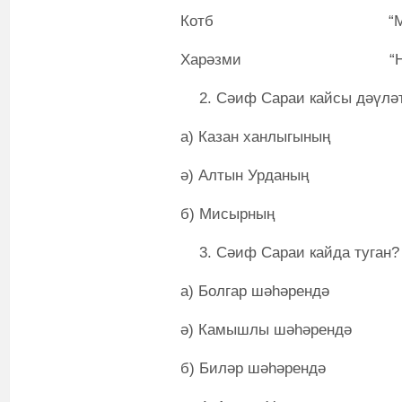
Котб “Мәхәббә
Харәзми “Нәһҗел
Сәиф Сараи кайсы дәүләт
а) Казан ханлыгының
ә) Алтын Урданың
б) Мисырның
Сәиф Сараи кайда туган?
а) Болгар шәһәрендә
ә) Камышлы шәһәрендә
б) Биләр шәһәрендә