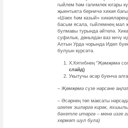
гыйлем һәм галимлек югары кү
җыентыкта берничә хикәя багы
«Шәех һәм казый» хикәяләренд
басым ясала, гыйлемнең мал 
булмавы турында әйтелә. Хик
суфилык, дөньядан ваз кичү и
Алтын Урда чорында Идел буе
булуын күрсәтә.
Х.Кятибнең “Җөмҗөмә сол
слайд)
Укытучы әсәр буенча алг
– Җөмҗөмә сүзе нәрсәне аңла
– Әсәрнең төп максаты нәрсә
игелек эшләргә кирәк, яхшыл
бәхетле итәргә – менә изге г
хөрмәт шул була)