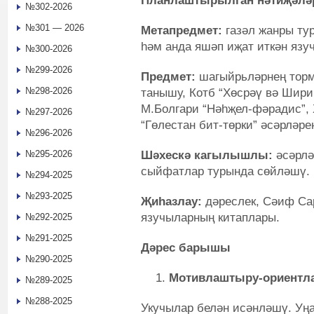
Планлаштырылган нәтиҗәлә
№302-2026
№301 — 2026
Метапредмет:
газәл жанры ту
һәм анда яшәп иҗат иткән язу
№300-2026
№299-2026
Предмет:
шагыйрьләрнең тор
№298-2026
танышу, Котб “Хөсрәү вә Шири
М.Болгари “Нәһҗел-фәрадис”, 
№297-2026
“Гөлестан бит-төрки” әсәрләрен
№296-2026
Шәхескә кагылышлы:
әсәрлә
№295-2026
сыйфатлар турында сөйләшү.
№294-2025
№293-2025
Җиһазлау:
дәреслек, Сәиф Са
язучыларның китаплары.
№292-2025
№291-2025
Дәрес барышы
№290-2025
Мотивлаштыру-ориентл
№289-2025
№288-2025
Укучылар белән исәнләшү. Уңа