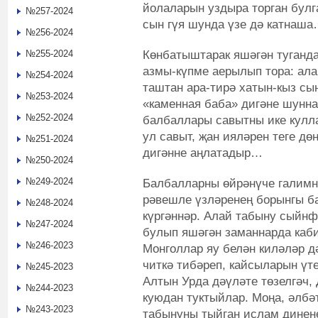
йолаларын уздыра торган булга
№257-2024
сын гүя шунда үзе дә катнаш
№256-2024
Көнбатыштарак яшәгән туганд
№255-2024
азмы-күпме аерылып тора: ала
№254-2024
таштан ара-тирә хатын-кыз сы
№253-2024
«каменная баба» дигәне шуннан
№252-2024
балбаллары савытны ике кулла
ул савыт, җан ияләрен теге дө
№251-2024
дигәнне аңлатадыр…
№250-2024
№249-2024
Балбалларны өйрәнүче галимн
рәвешле үзләренең борынгы ба
№248-2024
күргәннәр. Алай табыну сыйнф
№247-2024
булып яшәгән заманнарда каб
№246-2023
Монголлар яу белән киләләр 
читкә тибәреп, кайсыларын үт
№245-2023
Алтын Урда дәүләте төзелгәч
№244-2023
куюдан туктыйлар. Моңа, әлбә
№243-2023
табынуны тыйган ислам динен