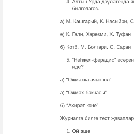
Алтын Урда дәүләтендә я
билгеләгез.
а) М. Кашгарый, К. Насыйри, С
ә) К. Гали, Харәзми, Х. Туфан
б) Котб, М. Болгари, С. Сараи
“Нәһҗел-фәрадис” әсәрен 
иде?
а) “Оҗмахка ачык юл”
ә) “Оҗмах бакчасы”
б) “Ахирәт көне”
Журналга билге тест җаваплар
Өй эше