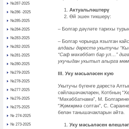
№287-2025
Актуальләштерү
№286 -2025
Өй эшен тикшерү:
№285-2025
– Болгар дәүләте тарихы туры
№284-2025
№283-2025
– Болгар чорында язылган ка
№282-2025
алдагы дәрестә укытучы “Кый
“Саф мәхәббәт бар ул…” дигән
№281-2025
укучыдан укытып алырга мөм
№280-2025
№279-2025
III.
Уку мәсьәләсен кую
№278-2025
Укытучы бүгенге дәрестә Алты
№277-2025
сөйләшәчәкләрен, Котбның “Х
№276-2025
“Мәхәббатнамә”, М. Болгарине
“Җөмҗөмә солтан”, С. Сараине
№275-2025
белән танышачакларын әйтә.
№ 274-2025
Уку мәсьәләсен өлешлә
№ 273-2025