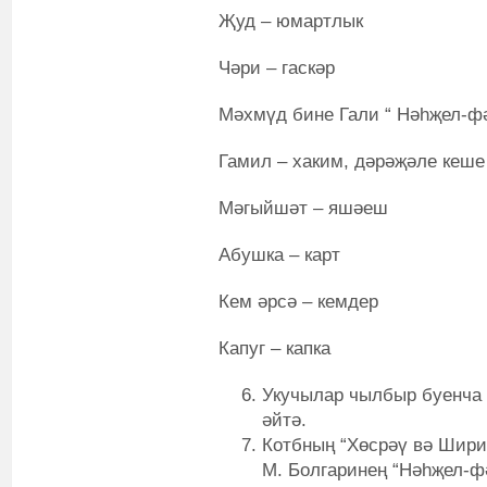
Җуд – юмартлык
Чәри – гаскәр
Мәхмүд бине Гали “ Нәһҗел-ф
Гамил – хаким, дәрәҗәле кеше
Мәгыйшәт – яшәеш
Абушка – карт
Кем әрсә – кемдер
Капуг – капка
Укучылар чылбыр буенча 
әйтә.
Котбның “Хөсрәү вә Шири
М. Болгаринең “Нәһҗел-ф