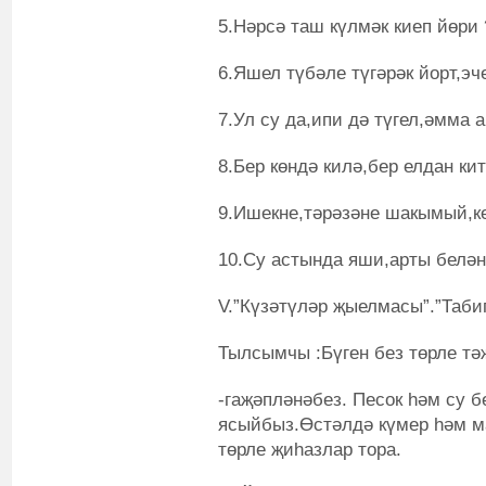
5.Нәрсә таш күлмәк киеп йөри
6.Яшел түбәле түгәрәк йорт,эче
7.Ул су да,ипи дә түгел,әмма
8.Бер көндә килә,бер елдан ки
9.Ишекне,тәрәзәне шакымый,ке
10.Су астында яши,арты белән
V.”Күзәтүләр җыелмасы”.”Таби
Тылсымчы :Бүген без төрле т
-гаҗәпләнәбез. Песок һәм су 
ясыйбыз.Өстәлдә күмер һәм м
төрле җиһазлар тора.