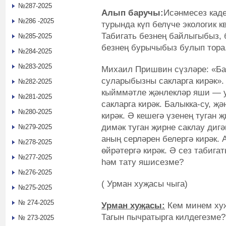
№287-2025
Алып баручы:
Исәнмесез каде
№286 -2025
турында күп белүче экологик к
Табигать безнең байлыгыбыз, 
№285-2025
безнең бурычыбыз булып тора.
№284-2025
№283-2025
Михаил Пришвин сүзләре: «Ба
суларыбызны сакларга кирәк».
№282-2025
кыйммәтле җәнлекләр яши — у
№281-2025
сакларга кирәк. Балыкка-су, җ
№280-2025
кирәк. Ә кешегә үзенең туган 
димәк туган җирне саклау дигән
№279-2025
аның серләрен белергә кирәк. 
№278-2025
өйрәтергә кирәк. Ә сез табиг
№277-2025
һәм тату яшисезме?
№276-2025
( Урман хуҗасы чыга)
№275-2025
№ 274-2025
Урман хуҗасы:
Кем минем ху
Тагын пычратырга килдегезме?
№ 273-2025