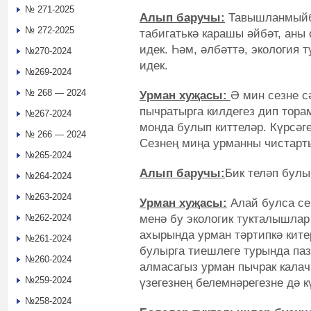
№ 271-2025
Алып баручы:
Тавышланмыйбы
№ 272-2025
табигатькә карашы әйбәт, аны
идек. Һәм, әлбәттә, экология
№270-2024
идек.
№269-2024
№ 268 — 2024
Урман хуҗасы:
Ә мин сезне с
пычратырга килдегез дип торам
№267-2024
монда булып киттеләр. Күрсәг
№ 266 — 2024
Сезнең миңа урманны чистар
№265-2024
Алып баручы:
Бик теләп бул
№264-2024
№263-2024
Урман хуҗасы:
Алай булса сез
менә бу экологик тукталышлар
№262-2024
ахырында урман тәртипкә ките
№261-2024
булырга тиешлеге турында паз
№260-2024
алмасагыз урман пычрак кала
№259-2024
үзегезнең белемнәрегезне дә к
№258-2024