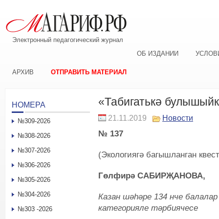
Электронный педагогический журнал
ОБ ИЗДАНИИ
УСЛОВ
АРХИВ
ОТПРАВИТЬ МАТЕРИАЛ
«Табигатькә булышый
НОМЕРА
21.11.2019
Новости
№309-2026
№ 137
№308-2026
№307-2026
(Экологиягә багышланган квест
№306-2026
Гөлфирә САБИРҖАНОВА,
№305-2026
№304-2026
Казан шәһәре 134 нче балала
категорияле
тәрбиячесе
№303 -2026