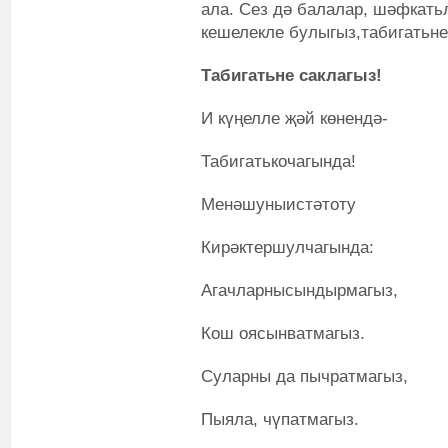
ала. Сез дә балалар, шәфкать
кешелекле булыгыз,табигатьне
Табигатьне саклагыз!
И күңелле җәй көнендә-
Табигатькочагында!
Менәшуныистәтоту
Кирәктершулчагында:
Агачларнысындырмагыз,
Кош оясынватмагыз.
Суларны да пычратмагыз,
Пыяла, чүпатмагыз.