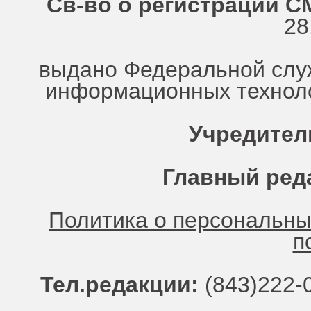
Св-во о регистрации СМ
28
выдано Федеральной служ
информационных техноло
Учредител
Главный ред
Политика о персональн
п
Тел.редакции:
(843)222-0