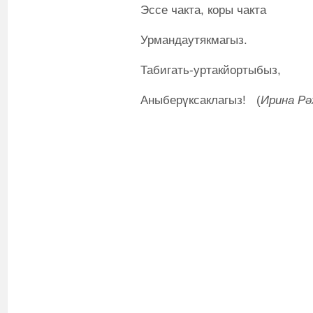
Эссе чакта, коры чакта
Урмандаутякмагыз.
Табигать-уртакйортыбыз,
Аныберүксаклагыз! (
Ирина Рә