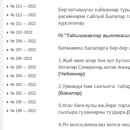
№ 213 — 2022
Бер катнашучы хайваннар туры
№ 212 — 2022
рәсемнәрне сайлый.Балалар тә
күрсәтәләр.
№ 211 — 2022
№ 210 -2022
IV.”Табышмаклар җыелмасы”
№ 209 — 2022
Белмәмеш балаларга бер-бер 
№ 207 — 2022
№ 206 -2022
1.Җәй көне алар бик күп булал
бетәләр.Сикерәләр,колак янын
№ 205 — 2022
(Чебеннәр)
№ 204 — 2022
№ 203 — 2022
2.Урманда һәм сазлыкта табар
(Бакалар)
№ 202 — 2022
№ 200 — 2022
3.Агач бөгә-кулы юк,йөри торг
№ 199 — 2022
сызгыра,тузаннарны туздыра.
(
4.Яз килсә,киенә,көз килсә чи