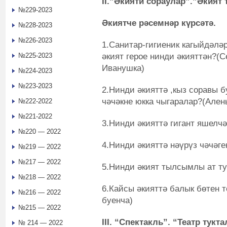
II
.
”Әкияти сораулар”.”Әкият
№229-2023
Әкиятче рәсемнәр күрсәтә.
№228-2023
№226-2023
1.Санитар-гигиеник кагыйдәлә
әкият герое нинди әкияттән?(
№225-2023
Иванушка)
№224-2023
№223-2023
2.Нинди әкияттә ,кыз соравы б
чәчәкне юкка чыгаралар?(Ален
№222-2022
№221-2022
3.Нинди әкияттә гигант яшелч
№220 — 2022
4.Нинди әкияттә нәүрүз чәчәг
№219 — 2022
№217 — 2022
5.Нинди әкият тылсымлы ат т
№218 — 2022
6.Кайсы әкияттә балык бөтен 
№216 — 2022
буенча)
№215 — 2022
III. “Спектакль”. “Театр тук
№ 214 — 2022