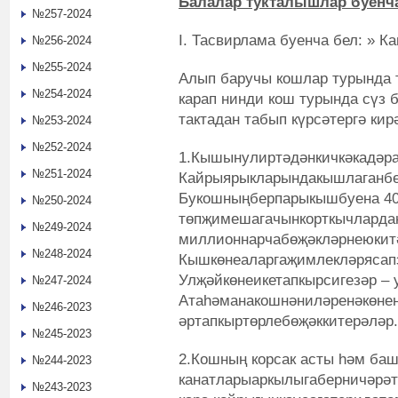
Балалар тукталышлар буенча
№257-2024
I. Тасвирлама буенча бел: » 
№256-2024
№255-2024
Алып баручы кошлар турында 
№254-2024
карап нинди кош турында сүз 
тактадан табып күрсәтергә кирә
№253-2024
№252-2024
1.Кышынулиртәдәнкичкәкадәра
№251-2024
Кайрыярыкларындакышлаганбө
Букошныңберпарыкышбуена 4
№250-2024
төпҗимешагачынкорткычларда
№249-2024
миллионнарчабөҗәкләрнеюкит
№248-2024
Кышкөнеаларгаҗимлекләрясапэ
Улҗәйкөнеикетапкырсигезәр – 
№247-2024
Атаһәманакошнәниләренәкөнен
№246-2023
әртапкыртөрлебөҗәккитерәләр.
№245-2023
2.Кошның корсак асты һәм баш
№244-2023
канатларыаркылыгаберничәрәт
№243-2023