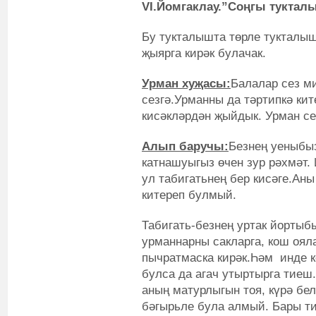
VI.Йомгаклау.”Соңгы туктал
Бу тукталышта төрле тукталыш
җыярга кирәк булачак.
Урман хуҗасы:
Балалар сез м
сезгә.Урманны да тәртипкә ки
кисәкләрдән җыйдык. Урман се
Алып баручы:
Безнең уеныбы
катнашуыгыз өчен зур рәхмәт.
ул табигатьнең бер кисәге.Аны
китереп булмый.
Табигать-безнең уртак йортыб
урманнарны сакларга, кош оял
пычратмаска кирәк.Һәм инде к
булса да агач утыртырга тиеш.
аның матурлыгын тоя, күрә бел
бәгырьле була алмый. Бары ти