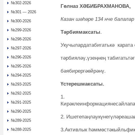
№302-2026
Гөлназ ХӘБИБРАХМАНОВА,
№301 — 2026
Казан шәһәре 134 нче балала
№300-2026
№299-2026
Тәрбиямаксаты
.
№298-2026
Укучылардатабигатькә карата 
№297-2026
№296-2026
тәрбияләү,үзеңнең табигатьтә
№295-2026
бәябирергәөйрәнү.
№294-2025
Үстерешмаксаты.
№293-2025
№292-2025
1.
№291-2025
Кирәклеинформациянесайлапа
№290-2025
2. Ишетепаңлаукүнегүләреаша
№289-2025
3.Активлык һәммөстәкыйльфи
№288-2025