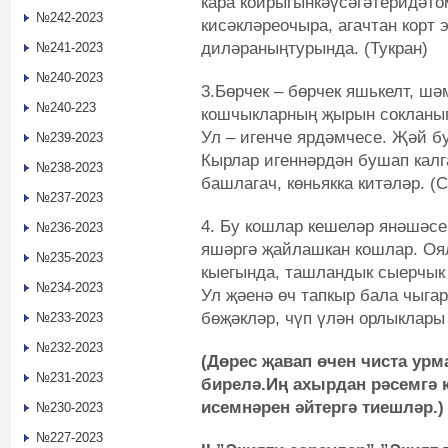
кара койрыгынкәүсәгәтеридәт
№242-2023
кисәкләреочыра, агачтан корт 
диләраныңтурында. (Тукран)
№241-2023
№240-2023
3.Бөрчек – бөрчек яшькелт, ш
№240-223
кошчыкларның җырын сокланып
Ул – игенче ярдәмчесе. Җәй б
№239-2023
Кырлар игеннәрдән бушап калг
№238-2023
башлагач, көньякка китәләр. (
№237-2023
4. Бу кошлар кешеләр янәшәсе
№236-2023
яшәргә җайлашкан кошлар. Оял
№235-2023
кыегында, ташландык сыерчык 
№234-2023
Ул җәенә өч тапкыр бала чыга
бөҗәкләр, чүп үлән орлыклары
№233-2023
№232-2023
(Дөрес җавап өчен чиста урм
№231-2023
бирелә.Иң ахырдан рәсемгә
исемнәрен әйтергә тиешләр.)
№230-2023
№227-2023