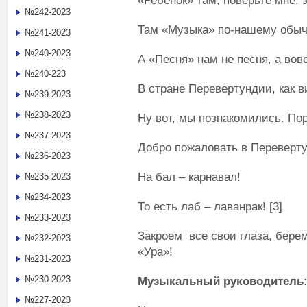
«Ребенок» там, поверьте мне, 
№242-2023
Там «Музыка» по-нашему обы
№241-2023
№240-2023
А «Песня» нам не песня, а во
№240-223
В стране Перевертундии, как в
№239-2023
№238-2023
Ну вот, мы познакомились. Пор
№237-2023
Добро пожаловать в Переверт
№236-2023
На бал – карнавал!
№235-2023
№234-2023
То есть лаб – лаванрак! [3]
№233-2023
Закроем все свои глаза, берем
№232-2023
«Ура»!
№231-2023
№230-2023
Музыкальный руководитель
№227-2023