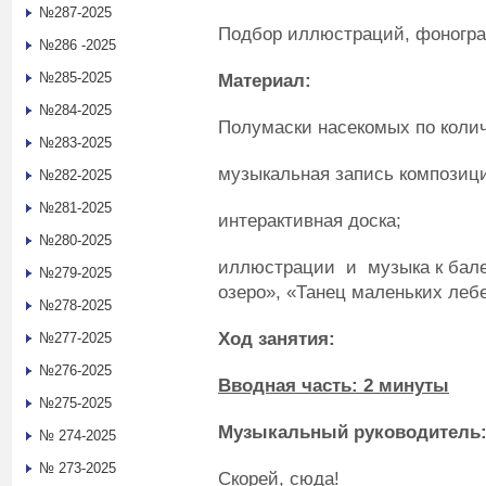
№287-2025
Подбор иллюстраций, фоногр
№286 -2025
№285-2025
Материал:
№284-2025
Полумаски насекомых по колич
№283-2025
музыкальная запись композиц
№282-2025
№281-2025
интерактивная доска;
№280-2025
иллюстрации и музыка к бале
№279-2025
озеро», «Танец маленьких леб
№278-2025
Ход занятия:
№277-2025
№276-2025
Вводная часть: 2 минуты
№275-2025
Музыкальный руководитель
№ 274-2025
№ 273-2025
Скорей, сюда!