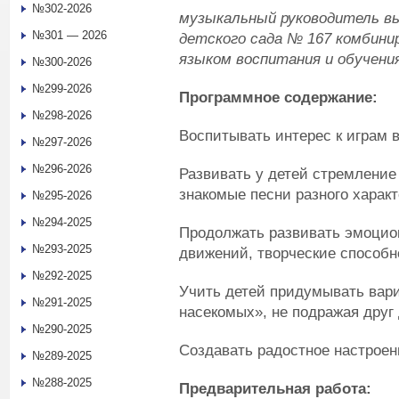
№302-2026
музыкальный руководитель в
№301 — 2026
д
етск
ого
сад
а
№ 167 комбинир
языком воспитания и обучения
№300-2026
№299-2026
Программное содержание:
№298-2026
Воспитывать интерес к играм в
№297-2026
№296-2026
Развивать у детей стремление
знакомые песни разного характ
№295-2026
№294-2025
Продолжать развивать эмоцио
№293-2025
движений, творческие способн
№292-2025
Учить детей придумывать вар
№291-2025
насекомых», не подражая друг 
№290-2025
Создавать радостное настроен
№289-2025
№288-2025
Предварительная работа: