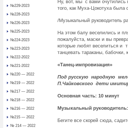
Ну, вот, мы с вами очутились
№229-2023
того, как Муха-Цокотуха была 
№228-2023
/Музыкальный руководитель ра
№226-2023
№225-2023
На этом балу веселились и пл
пожалуйста, маски и вы превр
№224-2023
которые любят веселиться и та
№223-2023
танцевать тараканы, бабочки, 
№222-2022
«Танец-импровизация»
№221-2022
№220 — 2022
Под русскую народную мел
№219 — 2022
П.Чайковского дети имити
№217 — 2022
Основная часть: 10 минут
№218 — 2022
Музыкальный руково
№216 — 2022
№215 — 2022
Бегите все скорей сюда, садит
№ 214 — 2022