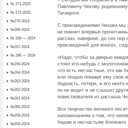
№ 271-2025
Павловичу Чехову, родившемуся
Таганроге.
№ 272-2025
№270-2024
С произведениями Чехова мы з
№269-2024
не помнит впервые прочитанн
рассказ, наверное, до сих по
№ 268 — 2024
произведений для многих, сид
№267-2024
№ 266 — 2024
«Надо, чтобы за дверью каждог
стоял кто-нибудь с молоточко
№265-2024
что есть несчастные, что как 
№264-2024
или поздно покажет ему свои к
№263-2024
бедность, потери, и его никто 
он не видит и не слышит други
№262-2024
повествователя из рассказа Ч
№261-2024
№260-2024
Все творчество великого писа
напоминанием о том, что чело
№259-2024
бедам и несчастьям ближнего
№258-2024