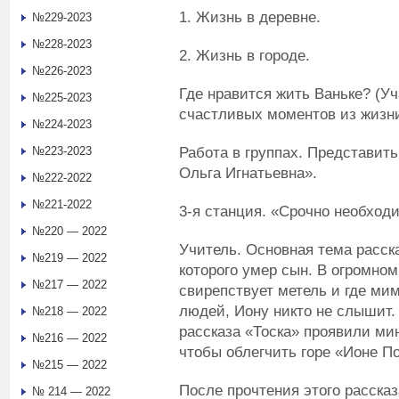
1. Жизнь в деревне.
№229-2023
№228-2023
2. Жизнь в городе.
№226-2023
Где нравится жить Ваньке? (
№225-2023
счастливых моментов из жизни
№224-2023
Работа в группах. Представит
№223-2023
Ольга Игнатьевна».
№222-2022
№221-2022
3-я станция. «Срочно необходи
№220 — 2022
Учитель. Основная тема рассказ
№219 — 2022
которого умер сын. В огромно
№217 — 2022
свирепствует метель и где ми
людей, Иону никто не слышит. 
№218 — 2022
рассказа «Тоска» проявили ми
№216 — 2022
чтобы облегчить горе «Ионе П
№215 — 2022
После прочтения этого расска
№ 214 — 2022