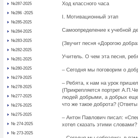
Ход классного часа
№287-2025
№286 -2025
I. Мотивационный этап
№285-2025
Самоопределение к учебной де
№284-2025
№283-2025
(Звучит песня «Дорогою добра»
№282-2025
Учитель. О чем эта песня, реб
№281-2025
№280-2025
– Сегодня мы поговорим о доб
№279-2025
– Ребята, к нам на урок прише
№278-2025
(Прикрепляется портрет А.П.Че
№277-2025
людей добрыми, а добрых еще д
что же такое доброта? (Ответы
№276-2025
№275-2025
– Антон Павлович писал: «Спе
№ 274-2025
хотел сказать этими словами?
№ 273-2025
– Сегодня мы собрались в пам