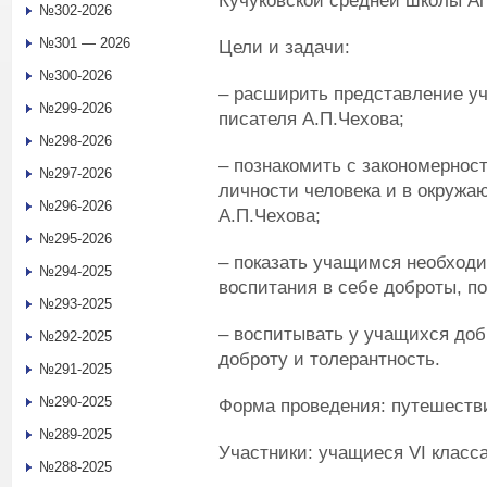
Кучуковской средней школы Аг
№302-2026
№301 — 2026
Цели и задачи:
№300-2026
– расширить представление уч
№299-2026
писателя А.П.Чехова;
№298-2026
– познакомить с закономернос
№297-2026
личности человека и в окружа
№296-2026
А.П.Чехова;
№295-2026
– показать учащимся необход
№294-2025
воспитания в себе доброты, по
№293-2025
– воспитывать у учащихся доб
№292-2025
доброту и толерантность.
№291-2025
№290-2025
Форма проведения: путешестви
№289-2025
Участники: учащиеся VI класса
№288-2025