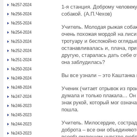
№257-2024
1-я станция. Доброму человек
собакой. (А.П.Чехов)
№256-2024
№255-2024
Учитель. Молодая рыжая собак
№254-2024
очень похожая мордой на лисиц
тротуару и беспокойно огляды
№253-2024
останавливалась и, плача, пр
№252-2024
другую, старалась дать себе от
№251-2024
она заблудилась?
№250-2024
Вы все узнали – это Каштанка 
№249-2024
№248-2024
Ученик (читает отрывок из про
думала и только плакала… Он
№247-2024
знак рукой, который мог означ
№246-2023
пошла.
№245-2023
Учитель. Милосердие, сострад
№244-2023
доброта – все они объединяют
№243-2023
всеобъемлющем чувстве любви