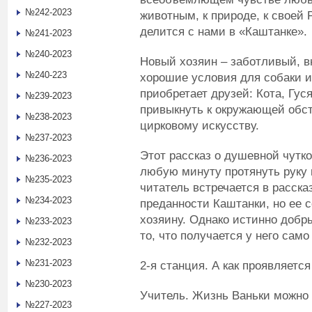
№242-2023
животным, к природе, к своей
делится с нами в «Каштанке».
№241-2023
№240-2023
Новый хозяин – заботливый, в
№240-223
хорошие условия для собаки и 
приобретает друзей: Кота, Гус
№239-2023
привыкнуть к окружающей обста
№238-2023
цирковому искусству.
№237-2023
Этот рассказ о душевной чутк
№236-2023
любую минуту протянуть руку
№235-2023
читатель встречается в расска
№234-2023
преданности Каштанки, но ее 
хозяину. Однако истинно добры
№233-2023
то, что получается у него само
№232-2023
№231-2023
2-я станция. А как проявляетс
№230-2023
Учитель. Жизнь Ваньки можно 
№227-2023