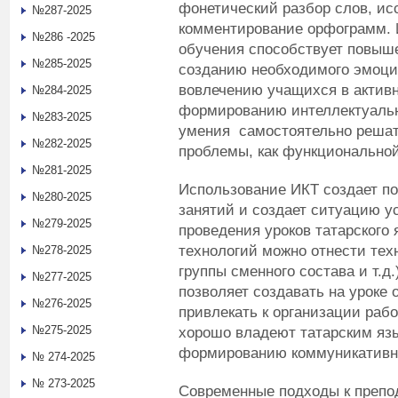
фонетический разбор слов, ис
№287-2025
комментирование орфограмм. 
№286 -2025
обучения способствует повыше
№285-2025
созданию необходимого эмоцио
вовлечению учащихся в активн
№284-2025
формированию интеллектуальн
№283-2025
умения самостоятельно решат
№282-2025
проблемы, как функциональной
№281-2025
Использование ИКТ создает 
№280-2025
занятий и создает ситуацию ус
№279-2025
проведения уроков татарского
технологий можно отнести техн
№278-2025
группы сменного состава и т.д.
№277-2025
позволяет создавать на уроке
№276-2025
привлекать к организации рабо
№275-2025
хорошо владеют татарским язы
формированию коммуникативно
№ 274-2025
№ 273-2025
Современные подходы к препо