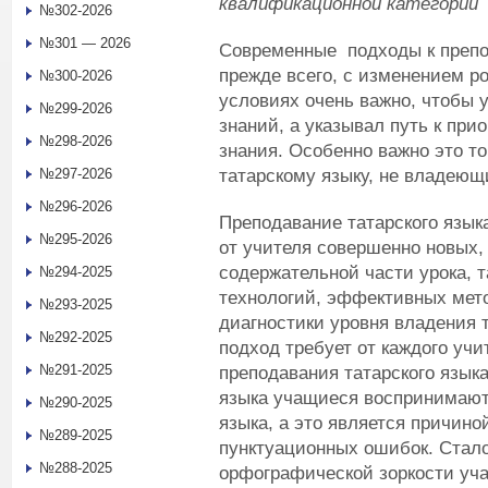
квалификационной категории
№302-2026
№301 — 2026
Современные подходы к препо
прежде всего, с изменением р
№300-2026
условиях очень важно, чтобы 
№299-2026
знаний, а указывал путь к при
№298-2026
знания. Особенно важно это то
татарскому языку, не владеющ
№297-2026
№296-2026
Преподавание татарского язык
№295-2026
от учителя совершенно новых,
содержательной части урока, т
№294-2025
технологий, эффективных мет
№293-2025
диагностики уровня владения 
№292-2025
подход требует от каждого уч
№291-2025
преподавания татарского языка
языка учащиеся воспринимают 
№290-2025
языка, а это является причин
№289-2025
пунктуационных ошибок. Стало
№288-2025
орфографической зоркости уч