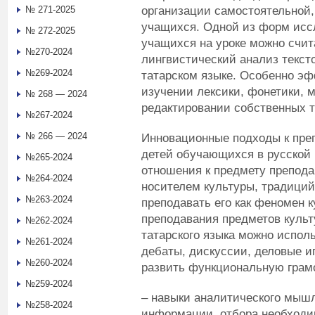
организации самостоятельной,
№ 271-2025
учащихся. Одной из форм исс
№ 272-2025
учащихся на уроке можно счит
№270-2024
лингвистический анализ текст
№269-2024
татарском языке. Особенно эф
изучении лексики, фонетики, 
№ 268 — 2024
редактировании собственных т
№267-2024
№ 266 — 2024
Инновационные подходы к пре
детей обучающихся в русской 
№265-2024
отношения к предмету препода
№264-2024
носителем культуры, традиций
№263-2024
преподавать его как феномен 
преподавания предметов культ
№262-2024
татарского языка можно исполь
№261-2024
дебаты, дискуссии, деловые иг
№260-2024
развить функциональную грам
№259-2024
– навыки аналитического мышл
№258-2024
информации, отбора необходи