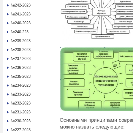
№242-2023
№241-2023
№240-2023
№240-223
№239-2023
№238-2023
№237-2023
№236-2023
№235-2023
№234-2023
№233-2023
№232-2023
№231-2023
Основными принципами совреме
№230-2023
можно назвать следующие:
№227-2023