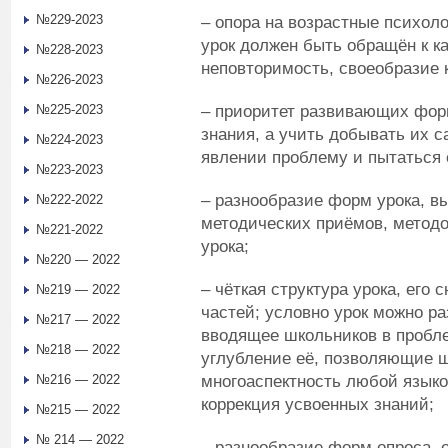
№229-2023
– опора на возрастные психол
урок должен быть обращён к к
№228-2023
неповторимость, своеобразие 
№226-2023
– приоритет развивающих форм
№225-2023
знания, а учить добывать их с
№224-2023
явлении проблему и пытаться 
№223-2023
– разнообразие форм урока, 
№222-2022
методических приёмов, методо
№221-2022
урока;
№220 — 2022
– чёткая структура урока, его 
№219 — 2022
частей; условно урок можно ра
№217 — 2022
вводящее школьников в пробле
№218 — 2022
углубление её, позволяющие 
многоаспектность любой языко
№216 — 2022
коррекция усвоенных знаний;
№215 — 2022
№ 214 — 2022
– разнообразие форм опроса, о