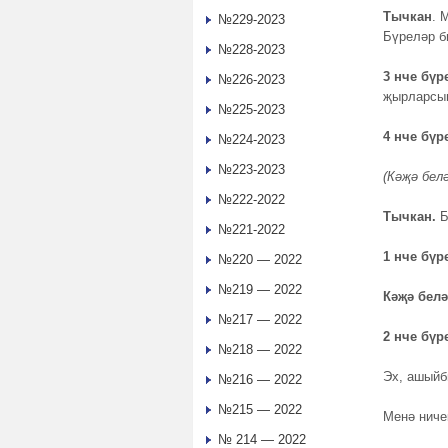
Тычкан
. 
№229-2023
Бүреләр б
№228-2023
3 нче бүр
№226-2023
җырларсың
№225-2023
4 нче бүр
№224-2023
№223-2023
(Кәҗә белә
№222-2022
Тычкан.
Б
№221-2022
1 нче бүр
№220 — 2022
№219 — 2022
Кәҗә бел
№217 — 2022
2 нче бүр
№218 — 2022
Эх, ашыйбы
№216 — 2022
№215 — 2022
Менә ничек
№ 214 — 2022