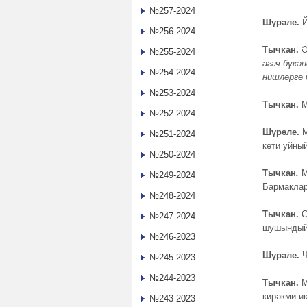
№257-2024
Шүрәле.
№256-2024
Тычкан.
Ә
№255-2024
агач бүкә
№254-2024
нишләргә 
№253-2024
Тычкан.
М
№252-2024
Шүрәле.
М
№251-2024
кети уйны
№250-2024
Тычкан
.
М
№249-2024
Бармаклар
№248-2024
Тычкан.
С
№247-2024
шушындый 
№246-2023
Шүрәле.
Ч
№245-2023
№244-2023
Тычкан.
М
кирәкми и
№243-2023