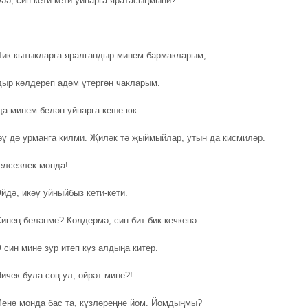
әә, син кети-кети уйнарга яратасыңмыни?
Тик кытыкларга яралгандыр минем бармакларым;
ыр көлдереп адәм үтергән чакларым.
да минем белән уйнарга кеше юк.
әү дә урманга килми. Җиләк тә җыймыйлар, утын да кисмиләр.
елсезлек монда!
йдә, икәү уйныйбыз кети-кети.
инең беләнме? Көлдермә, син бит бик кечкенә.
 син мине зур итеп күз алдыңа китер.
ичек була соң ул, өйрәт мине?!
енә монда бас та, күзләреңне йом. Йомдыңмы?