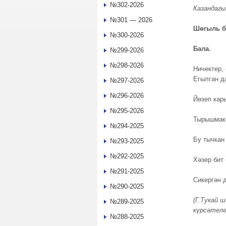
№302-2026
Казандагы
№301 — 2026
Шөгыль 
№300-2026
Бала.
№299-2026
№298-2026
Ничектер,
Егылган да
№297-2026
№296-2026
Йөзеп кар
№295-2026
Тырышмак 
№294-2025
Бу тычкан 
№293-2025
№292-2025
Хәзер бит 
№291-2025
Сикергән д
№290-2025
(Г.Тукай 
№289-2025
күрсәтелә
№288-2025