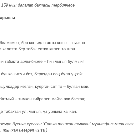
 159 нчы балалар бакчасы тәрбиячесе
барышы
 белмимен, бер көн идән асты кошы – тычкан
 келәттә бер табак сөткә килеп төшкән.
ый табакта арлы-бирле – һич чыгып булмый!
бушка китми бит, бераздан соң була уңгай:
шулкадәр йөзгән, куерган сөт тә – булган май.
батмый – тычкан кийрелеп майга аяк баскан;
ә табактан ул, чыгып, үз урнына качкан.
шигыре буенча куелган “Сөткә төшкән тычкан” мультфильмнан өзек
, тычкан йөгереп чыга.)