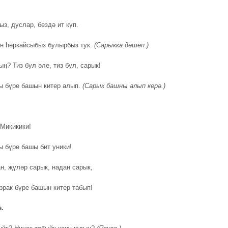
з, дуслар, бездә ит күп.
ән һәркайсыбыз булырбыз тук.
(Сарыкка дәшеп.)
ң? Тиз бул әле, тиз бул, сарык!
ы бүре башын китер алып.
(
Сарык
башны алып керә
.
)
 Микикики!
ы бүре башы бит уники!
н, җүләр сарык, надан сарык,
ррак бүре башын китер табып!
е
.