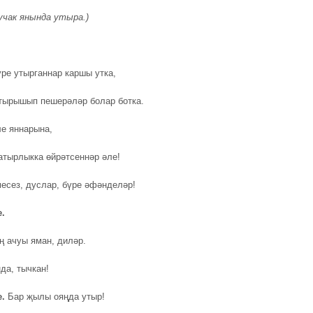
учак янында утыра.)
үре утырганнар каршы утка,
ырышып пешерәләр болар ботка.
е яннарына,
атырлыкка өйрәтсеннәр әле!
есез, дуслар, бүре әфәнделәр!
е.
ң ачуы яман, диләр.
да, тычкан!
е.
Бар җылы ояңда утыр!