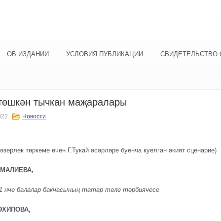
ОБ ИЗДАНИИ
УСЛОВИЯ ПУБЛИКАЦИИ
СВИДЕТЕЛЬСТВО 
төшкән тычкан маҗаралары
022
Новости
әзерлек төркеме өчен Г.Тукай әсәрләре буенча куелган әкият сценарие)
АМАЛИЕВА,
1 нче балалар бакчасының татар теле тәрбиячесе
ӘХИПОВА,