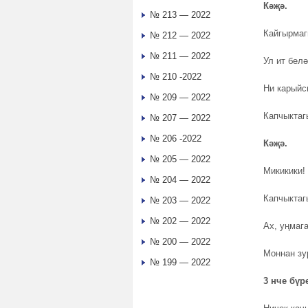
Кәҗә.
№ 213 — 2022
Кайгырмагы
№ 212 — 2022
№ 211 — 2022
Ул ит бел
№ 210 -2022
Ни карыйсы
№ 209 — 2022
Капчыктаг
№ 207 — 2022
№ 206 -2022
Кәҗә
.
№ 205 — 2022
Микикики!
№ 204 — 2022
Капчыктаг
№ 203 — 2022
№ 202 — 2022
Ах, уңмага
№ 200 — 2022
Моннан зу
№ 199 — 2022
3 нче б
үр