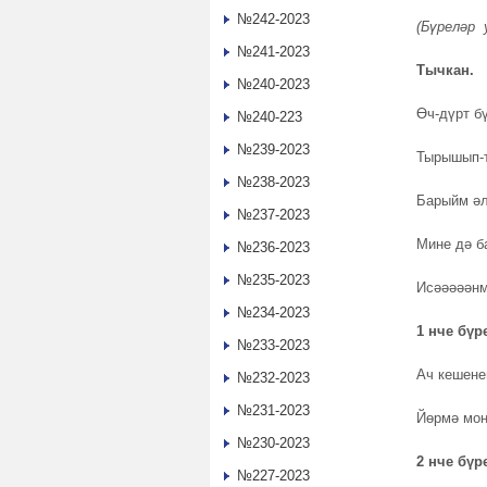
№242-2023
(Бүреләр 
№241-2023
Тычкан.
№240-2023
Өч-дүрт б
№240-223
№239-2023
Тырышып-т
№238-2023
Барыйм әл
№237-2023
Мине дә б
№236-2023
№235-2023
Исәәәәәнм
№234-2023
1 нче бүр
№233-2023
Ач кешене
№232-2023
№231-2023
Йөрмә мон
№230-2023
2 нче бүр
№227-2023