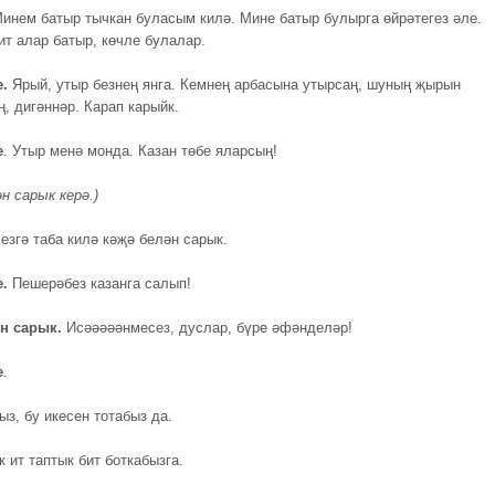
Минем батыр тычкан буласым килә. Мине батыр булырга өйрәтегез әле.
ит алар батыр, көчле булалар.
е.
Ярый, утыр безнең янга. Кемнең арбасына утырсаң, шуның җырын
, дигәннәр. Карап карыйк.
е
. Утыр менә монда. Казан төбе яларсың!
н сарык керә.)
езгә таба килә кәҗә белән сарык.
е.
Пешерәбез казанга салып!
ән сарык.
Исәәәәәнмесез, дуслар, бүре әфәнделәр!
е
.
з, бу икесен тотабыз да.
 ит таптык бит боткабызга.