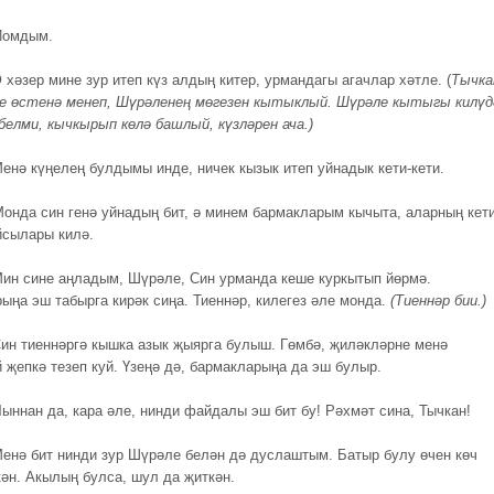
Йомдым.
 хәзер мине зур итеп күз алдың китер, урмандагы агачлар хәтле. (
Тычка
не өстенә менеп, Шүрәленең мөгезен кытыклый.
Шүрәле кытыгы килүд
белми, кычкырып көлә башлый, күзләрен ача.)
енә күңелең булдымы инде, ничек кызык итеп уйнадык кети-кети.
онда син генә уйнадың бит, ә минем бармакларым кычыта, аларның кети
йсылары килә.
ин сине аңладым, Шүрәле, Син урманда кеше куркытып йөрмә.
ыңа эш табырга кирәк сиңа. Тиеннәр, килегез әле монда.
(Тиеннәр бии.)
ин тиеннәргә кышка азык җыярга булыш. Гөмбә, җиләкләрне менә
җепкә тезеп куй. Үзеңә дә, бармакларыңа да эш булыр.
ыннан да, кара әле, нинди файдалы эш бит бу! Рәхмәт сина, Тычкан!
енә бит нинди зур Шүрәле белән дә дуслаштым. Батыр булу өчен көч
кән. Акылың булса, шул да җиткән.