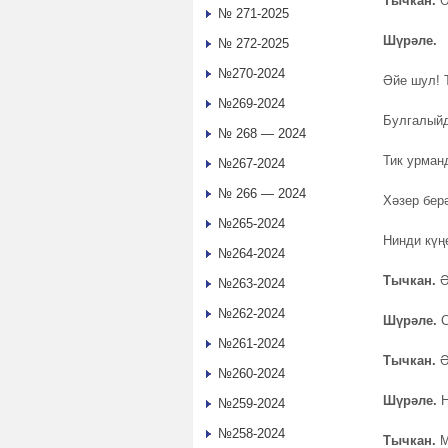
Тычкан.
Ә
№ 271-2025
Шүрәле.
№ 272-2025
№270-2024
Әйе шул! 
№269-2024
Булгалыйд
№ 268 — 2024
Тик урман
№267-2024
№ 266 — 2024
Хәзер бер
№265-2024
Нинди күң
№264-2024
Тычкан.
Ә
№263-2024
№262-2024
Шүрәле.
С
№261-2024
Тычкан.
Ә
№260-2024
Шүрәле.
Н
№259-2024
№258-2024
Тычкан.
М