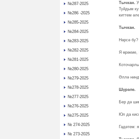
Тычкан.
У
№287-2025
Туйдым ку
№286 -2025
киттем әл
№285-2025
Тычкан.
№284-2025
Нәрсә бу?
№283-2025
№282-2025
Я өрәкме,
№281-2025
Коточарлы
№280-2025
Әллә нинд
№279-2025
№278-2025
Шүрәле.
№277-2025
Бер дә шик
№276-2025
Юл да кис
№275-2025
№ 274-2025
Гадәтем: 
№ 273-2025