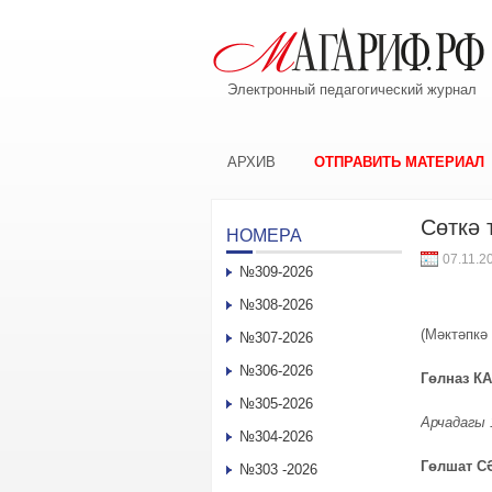
Электронный педагогический журнал
АРХИВ
ОТПРАВИТЬ МАТЕРИАЛ
Сөткә 
НОМЕРА
07.11.2
№309-2026
№308-2026
(Мәктәпкә 
№307-2026
№306-2026
Гөлназ К
№305-2026
Арчадагы 
№304-2026
Гөлшат С
№303 -2026