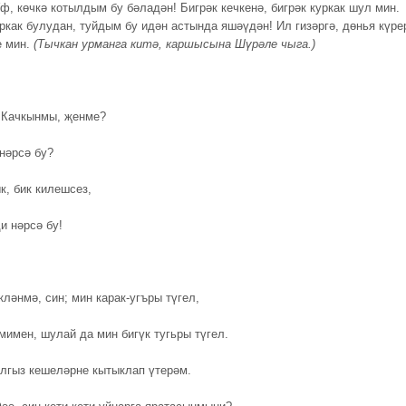
ф, көчкә котылдым бу бәладән! Бигрәк кечкенә, бигрәк куркак шул мин.
ркак булудан, туйдым бу идән астында яшәүдән! Ил гизәргә, дөнья күре
е мин.
(Тычкан урманга китә, каршысына Шүрәле чыга.)
 Качкынмы, җенме?
 нәрсә бу?
к, бик килешсез,
и нәрсә бу!
ләнмә, син; мин карак-угъры түгел,
мимен, шулай да мин бигүк тугьры түгел.
ялгыз кешеләрне кытыклап үтерәм.