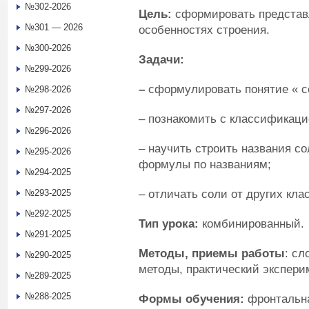
№302-2026
Цель:
сформировать представл
№301 — 2026
особенностях строения.
№300-2026
Задачи:
№299-2026
–
сформулировать понятие « с
№298-2026
№297-2026
– познакомить с классификаци
№296-2026
– научить строить названия с
№295-2026
формулы по названиям;
№294-2025
– отличать соли от других кла
№293-2025
№292-2025
Тип урока:
комбинированный.
№291-2025
Методы, приемы работы
: сл
№290-2025
методы, практический экспери
№289-2025
№288-2025
Формы обучения:
фронтальна