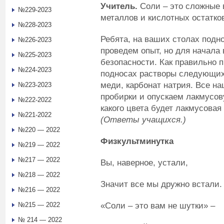
Учитель.
Соли – это сложные 
№229-2023
металлов и кислотных остатко
№228-2023
Ребята, на ваших столах подн
№226-2023
проведем опыт, но для начала
№225-2023
безопасности. Как правильно 
№224-2023
подносах растворы следующих
меди, карбонат натрия. Все н
№223-2023
пробирки и опускаем лакмусов
№222-2022
какого цвета будет лакмусовая
№221-2022
(Ответы учащихся.)
№220 — 2022
Физкультминутка
№219 — 2022
№217 — 2022
Вы, наверное, устали,
№218 — 2022
Значит все мы дружно встали.
№216 — 2022
«Соли – это вам не шутки» –
№215 — 2022
№ 214 — 2022