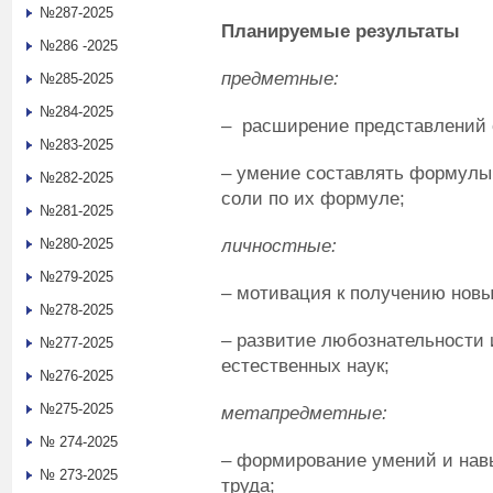
№287-2025
Планируемые результаты
№286 -2025
предметные:
№285-2025
№284-2025
– расширение представлений о
№283-2025
– умение составлять формулы 
№282-2025
соли по их формуле;
№281-2025
личностные:
№280-2025
№279-2025
– мотивация к получению новы
№278-2025
– развитие любознательности 
№277-2025
естественных наук;
№276-2025
№275-2025
метапредметные:
№ 274-2025
– формирование умений и нав
№ 273-2025
труда;