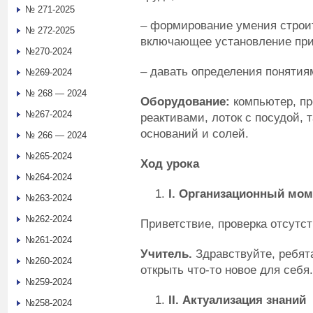
№ 271-2025
– формирование умения строит
№ 272-2025
включающее установление при
№270-2024
– давать определения понятия
№269-2024
№ 268 — 2024
Оборудование:
компьютер, про
№267-2024
реактивами, лоток с посудой, 
оснований и солей.
№ 266 — 2024
№265-2024
Ход урока
№264-2024
I
. Организационный мом
№263-2024
№262-2024
Приветствие, проверка отсутс
№261-2024
Учитель.
Здравствуйте, ребят
№260-2024
открыть что-то новое для себя.
№259-2024
II
. Актуализация знаний
№258-2024