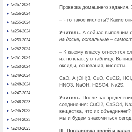
№257-2024
Проверка домашнего задания. 
№256-2024
– Что такое кислоты? Какие о
№255-2024
№254-2024
Учитель.
А сейчас выполним 
на доске, остальные – самос
№253-2024
№252-2024
–
К какому классу относятся 
№251-2024
их по классу в таблицу. Выпи
оксиды, основания, кислоты.
№250-2024
№249-2024
СаО, Аl(ОН)
3
, СuО, СuСl
2
, НСl
№248-2024
НNО
3
, NаОН, Н
2
SО
4
, Nа
2
S.
№247-2024
Учитель.
После распределения
№246-2023
соединения: СuСl
2
, СаSО
4,
Nа
вещества, что их объединяет?
№245-2023
мы и будем знакомиться сегод
№244-2023
№243-2023
III
. Постановка целей и задач