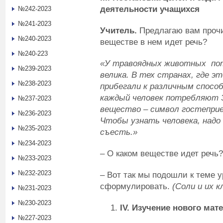
деятельности учащихся
№242-2023
№241-2023
Учитель.
Предлагаю вам прочит
№240-2023
веществе в нем идет речь?
№240-223
«У травоядных животных по
№239-2023
велика. В тех странах, где э
№238-2023
прибегали к различным спосо
каждый человек потребляют 3
№237-2023
вещество – символ гостеприе
№236-2023
Чтобы узнать человека, надо
№235-2023
съесть.»
№234-2023
– О каком веществе идет речь
№233-2023
№232-2023
– Вот так мы подошли к теме у
сформулировать.
(Соли и их к
№231-2023
№230-2023
IV
. Изучение нового мат
№227-2023