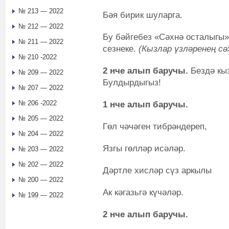
№ 213 — 2022
Бәя бирик шуларга.
№ 212 — 2022
Бу бәйгебез «Сәхнә осталыгы» 
№ 211 — 2022
сезнеке.
(Кызлар үзләренең с
№ 210 -2022
2 нче алып баручы.
Бездә кыз
№ 209 — 2022
Булдырдыгыз!
№ 207 — 2022
№ 206 -2022
1 нче алып баручы.
№ 205 — 2022
Гөл чәчәген тибрәндереп,
№ 204 — 2022
Язгы гөлләр исәләр.
№ 203 — 2022
№ 202 — 2022
Дәртле хисләр сүз аркылы
№ 200 — 2022
Ак кәгазьгә күчәләр.
№ 199 — 2022
2 нче алып баручы.