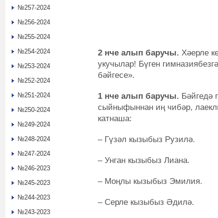
№257-2024
№256-2024
№255-2024
№254-2024
2 нче алып баручы.
Хәерле кө
укучылар! Бүген гимназиябезг
№253-2024
бәйгесе».
№252-2024
1 нче алып баручы.
Бәйгедә 
№251-2024
сыйныфыннан иң чибәр, лаекл
№250-2024
катнаша:
№249-2024
– Гүзәл кызыбыз Рузилә.
№248-2024
№247-2024
– Унган кызыбыз Лиана.
№246-2023
– Моңлы кызыбыз Эмилия.
№245-2023
№244-2023
– Серле кызыбыз Әдилә.
№243-2023