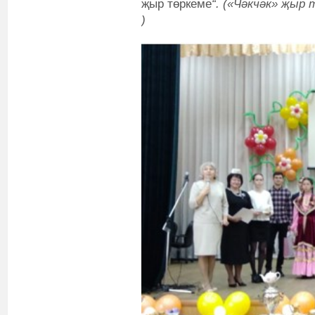
җыр төркеме
“. («Чәкчәк» җыр
)