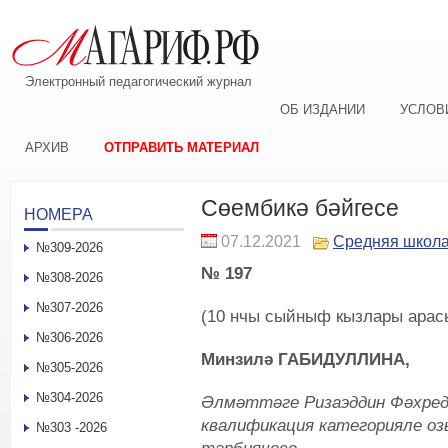
Электронный педагогический журнал
ОБ ИЗДАНИИ
УСЛОВ
АРХИВ
ОТПРАВИТЬ МАТЕРИАЛ
Сөембикә бәйгесе
НОМЕРА
07.12.2021
Средняя школ
№309-2026
№ 197
№308-2026
№307-2026
(10 нчы сыйныф кызлары арасы
№306-2026
Минзилә ГАБИДУЛЛИНА,
№305-2026
№304-2026
Әлмәттәге Ризаэддин Фәхредд
квалификация категорияле о
№303 -2026