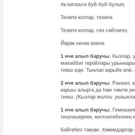
Ак кәгазьгә буй-буй булып,
Тезелә юллар, тезелә.
Тезелә юллар, сез сөйләгез,
Йөрәк ничек өзелә.
1 нче алып баручы.
Кызлар, ү
мәхәббәт геройлары урыннарын
тиеш иде. Тынлап карыйк әле.
2 нче алып баручы.
Рәхмәт, к
каршы алырга да һәм тәмле ри
тиеш.
(Кызлар милли ризыклар
1 нче алып баручы.
Гимназия
тиңләшерлек, милләтебезнең ө
Бәйгебез тәмам. Хөкемдарлар 