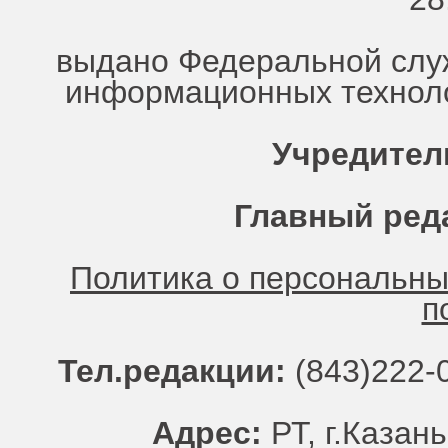
выдано Федеральной служ
информационных техноло
Учредител
Главный ред
Политика о персональн
п
Тел.редакции:
(843)222-0
Адрес:
РТ, г.Казань