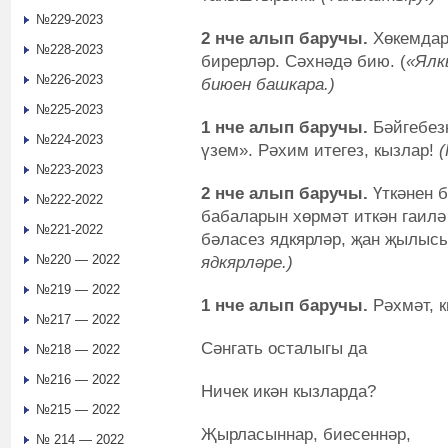
№229-2023
2 нче алып баручы.
Хөкемдар
№228-2023
бирерләр. Сәхнәдә бию. (
«Ялк
№226-2023
биюен башкара.)
№225-2023
1 нче алып баручы.
Бәйгебезн
№224-2023
үзем». Рәхим итегез, кызлар!
№223-2023
2 нче алып баручы.
Үткәнен б
№222-2022
бабаларын хөрмәт иткән гаилә
№221-2022
бәласез ядкярләр, җан җылыс
№220 — 2022
ядкярләре.)
№219 — 2022
1 нче алып баручы.
Рәхмәт, к
№217 — 2022
Сәнгать осталыгы да
№218 — 2022
№216 — 2022
Ничек икән кызларда?
№215 — 2022
Җырласыннар, биесеннәр,
№ 214 — 2022