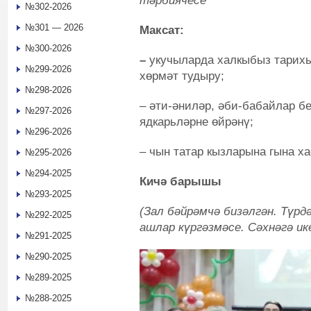
тәрбиячесе
№302-2026
№301 — 2026
Максат:
№300-2026
–
укучыларда халкыбыз тарихы
№299-2026
хөрмәт тудыру;
№298-2026
– әти-әниләр, әби-бабайлар бе
№297-2026
ядкарьләрне өйрәнү;
№296-2026
– чын татар кызларына гына х
№295-2026
№294-2025
Кичә барышы
№293-2025
(Зал бәйрәмчә бизәлгән. Түр
№292-2025
ашлар күргәзмәсе. Сәхнәгә ик
№291-2025
№290-2025
№289-2025
№288-2025