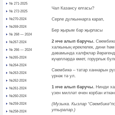
№ 271-2025
Чал Казансу елгасы?
№ 272-2025
Серле дулкыннарга карап,
№270-2024
№269-2024
Бер җырым бар җырласы
№ 268 — 2024
2 нче алып баручы.
Сөембикә 
№267-2024
халкының иреклелек, дини һәм
№ 266 — 2024
дәвамында халфклар йөрәгендә
№265-2024
күңелләрдә өмет, горурлык бул
№264-2024
Сөембикә – татар ханнарын ру
№263-2024
үрнәк тә ул.
№262-2024
1 нче алып баручы.
Нинди ха
№261-2024
үзен милләт өчен корбан иткән
№260-2024
(Музыка. Кызлар “Сөембикә“по
№259-2024
утыралар.)
№258-2024