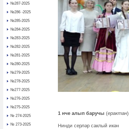
№287-2025
№286 -2025
№285-2025
№284-2025
№283-2025
№282-2025
№281-2025
№280-2025
№279-2025
№278-2025
№277-2025
№276-2025
№275-2025
1 нче алып баручы
(
ерактан
)
№ 274-2025
№ 273-2025
Нинди серләр саклый икән