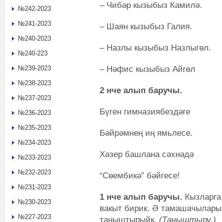
– Чибәр кызыбыз Камилә.
№242-2023
№241-2023
– Шаян кызыбыз Галия.
№240-2023
– Назлы кызыбыз Назлыгөл.
№240-223
– Нәфис кызыбыз Айгөл
№239-2023
№238-2023
2 нче алып баручы.
№237-2023
Бүген гимназиябездәге
№236-2023
№235-2023
Бәйрәмнең иң ямьлесе.
№234-2023
Хәзер башлана сәхнәдә
№233-2023
№232-2023
“Сөембикә” бәйгесе!
№231-2023
1 нче алып баручы.
Кызларга 
№230-2023
вакыт бирик. Ә тамашачылары
№227-2023
таныштырыйк.
(Таныштыру.)