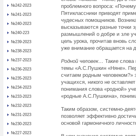
№242-2023
проблемного вопроса: «Почему
Пятиклассники приводят приме
№241-2023
чудесных помощников. Возника
№240-2023
высказываются разные точки зр
№240-223
размышлений о добре и зле у
цель урока, прочитав вновь сл
№239-2023
уже внимание обращается на д
№238-2023
№237-2023
Родной человек…
Такие слова
темы «А.С.Пушкин «Няне». Пер
№236-2023
считаем родным человеком?» з
№235-2023
учащихся, никого не оставляе
№234-2023
понимания слова «родной» уче
«родные А.С.Пушкина», поним
№233-2023
№232-2023
Таким образом, системно-деят
№231-2023
позволяет эффективно достичь
основой гармоничного личност
№230-2023
№227-2023