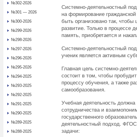
№302-2026
Системно-деятельностный подх
№301 — 2026
на формирование гражданской
быть организовано так, чтобы 
№300-2026
развитие. Только в процессе д
№299-2026
память, приобретается и накап
№298-2026
Системно-деятельностный подх
№297-2026
ученик является активным суб
№296-2026
№295-2026
Главная цель системно-деятел
состоит в том, чтобы пробудит
№294-2025
процессу обучения, а также ра
№293-2025
самообразования.
№292-2025
Учебная деятельность должна 
№291-2025
сотрудничества и взаимопоним
№290-2025
государственного образовател
№289-2025
деятельностный подход. ФГОС
задачи:
№288-2025