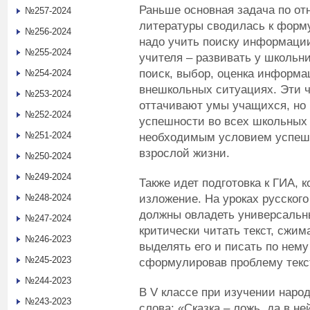
Раньше основная задача по от
№257-2024
литературы сводилась к форму
№256-2024
надо учить поиску информации
№255-2024
учителя – развивать у школьни
поиск, выбор, оценка информа
№254-2024
внешкольных ситуациях. Эти ч
№253-2024
оттачивают умы учащихся, но 
№252-2024
успешности во всех школьных
№251-2024
необходимым условием успешн
взрослой жизни.
№250-2024
№249-2024
Также идет подготовка к ГИА, 
изложение. На уроках русског
№248-2024
должны овладеть универсальн
№247-2024
критически читать текст, сжим
№246-2023
выделять его и писать по нему
№245-2023
сформулировав проблему текс
№244-2023
В V классе при изучении народ
№243-2023
слова: «Сказка – ложь, да в н