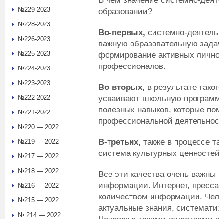
В чем значение системно-деят
№229-2023
образовании?
№228-2023
Во-первых,
системно-деятель
№226-2023
важную образовательную задач
№225-2023
формирование активных лично
профессионалов.
№224-2023
№223-2023
Во-вторых,
в результате таког
усваивают школьную программ
№222-2022
полезных навыков, которые по
№221-2022
профессиональной деятельнос
№220 — 2022
В-третьих,
также в процессе т
№219 — 2022
система культурных ценностей
№217 — 2022
№218 — 2022
Все эти качества очень важны
информации. Интернет, пресс
№216 — 2022
количеством информации. Чел
№215 — 2022
актуальные знания, системати
№ 214 — 2022