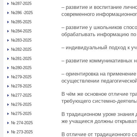
№287-2025
– развитие и воспитание личн
№286 -2025
современного информационног
№285-2025
– развитие у школьников спос
№284-2025
обрабатывать информацию по
№283-2025
– индивидуальный подход к уч
№282-2025
№281-2025
– развитие коммуникативных н
№280-2025
– ориентировка на применение
№279-2025
осуществлении педагогической
№278-2025
В чём же основное отличие тра
№277-2025
требующего системно-деятель
№276-2025
В традиционном уроке знания 
№275-2025
же учащиеся должны открыват
№ 274-2025
№ 273-2025
В отличие от традиционного с