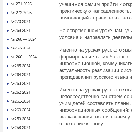
учащимся самим прийти к откр
№ 271-2025
практическую направленность. 
№ 272-2025
помогающий справиться с воз
№270-2024
На современном уроке нам, уч
№269-2024
условия и направлять деятель
№ 268 — 2024
№267-2024
Именно на уроках русского яз
формирование таких базовых к
№ 266 — 2024
информационной, коммуникати
№265-2024
актуальность реализации сист
№264-2024
преподавании русского языка 
№263-2024
Именно на уроках русского яз
№262-2024
непосредственно работаем со 
№261-2024
учим детей составлять планы,
информационных сообщений; а
№260-2024
высказывания; воспитываем у
№259-2024
отношение к слову.
№258-2024