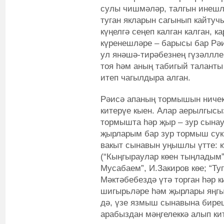
сулы чишмәләр, талгын инешл
туган якларын сагынып кайтуч
күңелгә сеңеп калган калган, к
күренешләре – барысы бар Рә
ул янәшә-тирәбезнең гүзәлллег
тоя һәм аның табигый таланты
итеп чагылдыра алган.
Рәисә апаның тормышын ничек
китерүе кыен. Алар аерылгысы
тормышта һәр җыр – зур сынау
җырларым бар зур тормыш сук
вакыт сынавын уңышлы үтте: к
(“Кыңгыраулар көен тыңладым”
Мусабаем”, И.Закиров көе; “Туг
Мәктәбебездә үтә торган һәр к
шигырьләре һәм җырлары яңгы
дә, үзе язмыш сынавына бире
арабыздан мәңгелеккә алып ки