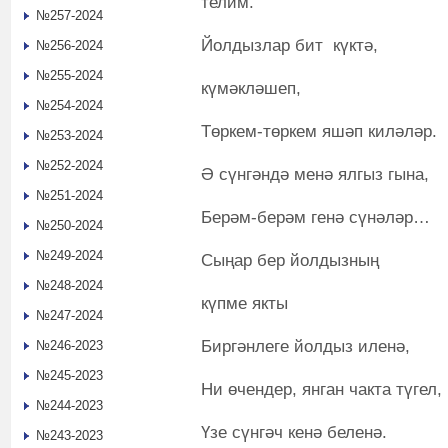
телим.
№257-2024
Йолдызлар бит күктә,
№256-2024
№255-2024
күмәкләшеп,
№254-2024
Төркем-төркем яшәп киләләр.
№253-2024
№252-2024
Ә сүнгәндә менә ялгыз гына,
№251-2024
Берәм-берәм генә сүнәләр…
№250-2024
№249-2024
Сыңар бер йолдызның
№248-2024
күпме якты
№247-2024
Биргәнлеге йолдыз иленә,
№246-2023
№245-2023
Ни өчендер, янган чакта түгел,
№244-2023
Үзе сүнгәч кенә беленә.
№243-2023