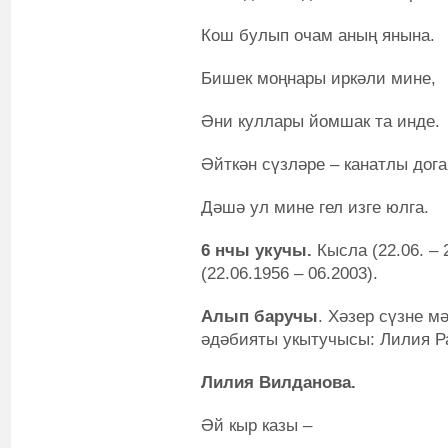
Кош булып очам аның янына.
Бишек моңнары иркәли мине,
Әни куллары йомшак та инде.
Әйткән сүзләре – канатлы дога
Дәшә ул мине гел изге юлга.
6 нчы укучы.
Кысла (22.06. –
(22.06.1956 – 06.2003).
Алып баручы
. Хәзер сүзне м
әдәбияты укытучысы: Лилия Р
Лилия Вилданова.
Әй кыр казы –