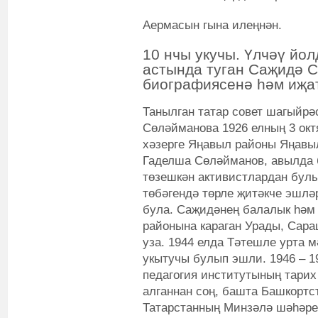
Аермасын гына илеңнән.
10 нчы укучы. Үлчәү йолд
астында туган Саҗидә С
биографиясенә һәм иҗат
Танылган татар совет шагыйр
Сөләйманова 1926 елның 3 ок
хәзерге Яңавыл районы Яңавы
Гаделша Сөләйманов, авылда 
төзешкән активистлардан булып
төбәгендә төрле җитәкче эшлә
була. Саҗидәнең балалык һәм
районына караган Урады, Сара
уза. 1944 елда Тәтешле урта м
укытучы булып эшли. 1946 – 
педагогия институтының тари
алганнан соң, башта Башкорт
Татарстанның Минзәлә шәһәре