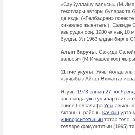
«Саубуллашу вальсы» (М.Имаш
текстлары авторы буларак та б
дә язды («Гөлбадран» повест
хикәяләр җыентыгы). Саҗидә С
авырудан соң, 1980 елның 10
булды. Ул 1963 елдан бирле 
Алып баручы.
Саҗидә Сөләйм
вальсы» (М.Имашев көе) җыры
11 нче укучы
. Укчы йолдызлыгы
язучыбыз Айгөл Әхмәтгалиева
Язучы
1973 елның
27 ноябренд
авылында
укытучылар
гаиләсе
әнисе Гөлзәлифә
Усы
авылынна
Актаныш районы
Качкын
урта м
университетының
татар теле, 
телләре факультетын (1995) т