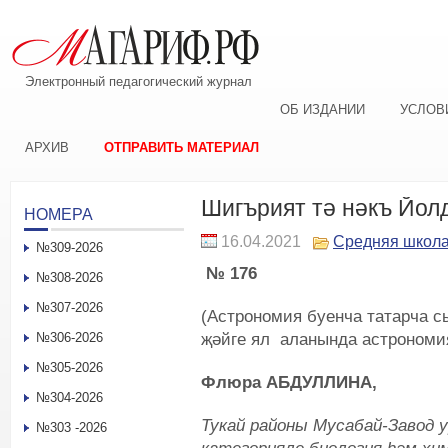
Электронный педагогический журнал
ОБ ИЗДАНИИ
УСЛОВ
АРХИВ
ОТПРАВИТЬ МАТЕРИАЛ
Шигърият тә нәкъ Йо
НОМЕРА
16.04.2021
Средняя школ
№309-2026
№ 176
№308-2026
№307-2026
(Астрономия буенча татарча с
җәйге ял аланында астрономия
№306-2026
№305-2026
Флюра АБДУЛЛИНА,
№304-2026
Тукай районы Мусабай-Завод 
№303 -2026