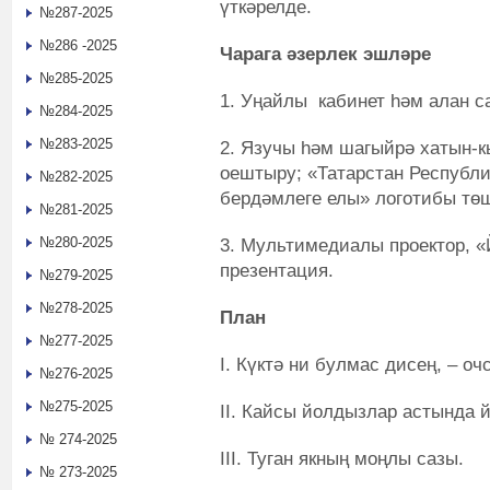
үткәрелде.
№287-2025
№286 -2025
Чарага әзерлек эшләре
№285-2025
1. Уңайлы кабинет һәм алан с
№284-2025
№283-2025
2. Язучы һәм шагыйрә хатын-к
оештыру; «Татарстан Республи
№282-2025
бердәмлеге елы» логотибы төш
№281-2025
№280-2025
3. Мультимедиалы проектор, «
презентация.
№279-2025
№278-2025
План
№277-2025
I. Күктә ни булмас дисең, – оч
№276-2025
№275-2025
II. Кайсы йолдызлар астында 
№ 274-2025
III. Туган якның моңлы сазы.
№ 273-2025