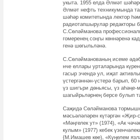
укыта. 1955 елда Әлмәт шәһәре
Әлмәт нефть техникумында т
шәһәр комитетында лектор һә
радиотапшырулар редакторы б
С.Сөләйманова профессиональ
гомеренең соңгы көннәренә ка
генә шөгыльләнә.
С.Сөләйманованың исеме әдәб
нче еллары урталарында күрен
гасыр эчендә ул, иҗат активл
үстергәннән-үстерә барып, 60 
үз шигъри дөньясы, үз аһәңе-
шагыйрьләрнең берсе булып т
Саҗидә Сөләйманова тормыш
мәсьәләләрен күтәргән «Җир-су
«Мәңгелек ут» (1974), «Ак чәчә
кулым» (1977) кебек үзенчәле
{М.Имашев көе), «Күңелем язла