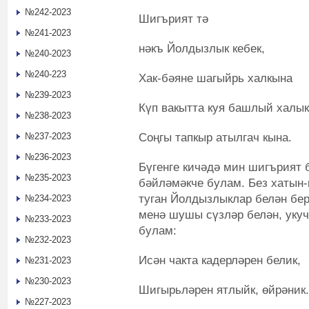
№242-2023
Шигърият тә
№241-2023
нәкъ Йолдызлык кебек,
№240-2023
№240-223
Хак-бәяне шагыйрь халкына
№239-2023
Күп вакытта куя башлый халы
№238-2023
Соңгы тапкыр атылгач кына.
№237-2023
№236-2023
Бүгенге кичәдә мин шигърият 
№235-2023
бәйләмәкче булам. Без хатын
туган Йолдызлыклар белән бер
№234-2023
менә шушы сүзләр белән, укуч
№233-2023
булам:
№232-2023
Исән чакта кадерләрен белик,
№231-2023
№230-2023
Шигырьләрен ятлыйк, өйрәник.
№227-2023