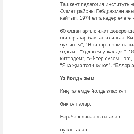
Ташкент педагогия институты
Әлмәт районы Габдрахман авы
кайтып, 1974 елга кадәр әлеге
60 елдан артык иҗат дәверендә
шигырьләр байтак язылган. Ки
яулыгым”, “Әниләргә һәм нәнил
яздым”, “Үрдәгем үпкәләде”, “
китердем”, “Әйтер сүзем бар”,
“Яңа җыр тели күңел”, “Еллар 
Үз йолдызым
Киң галәмдә йолдызлар күп,
бик күп алар.
Бер-берсеннән якты алар,
нурлы алар.