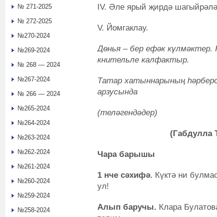
IV. Әле ярый җирдә шагыйрәлә
№ 271-2025
№ 272-2025
V. Йомгаклау.
№270-2024
Дөнья – бер ефәк күлмәктер. К
№269-2024
кнительле калфактыр.
№ 268 — 2024
№267-2024
Татар хатыннарының һәрберс
арзусында
№ 266 — 2024
№265-2024
(теләгендәдер)
№264-2024
(Габдулла Тук
№263-2024
№262-2024
Чара барышы
№261-2024
1 нче сәхифә.
Күктә ни булмас
№260-2024
ул!
№259-2024
Алып баручы.
Клара Булатов
№258-2024