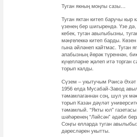
Туган якның моңлы сазы…
Туган яктан китеп баручы кыр 
үзенең бер шигырендә. Үзе дә
кебек, туган авылыбызны, туг
мәңгелеккә китеп барды. Көзен 
гына әйләнеп кайтмас. Туган 
апабызның йөрәк түреннән, би
күңелләрне җәлеп итә торган 
торып калды.
Сүзем – укытучым Рәисә Әхәт 
1956 елда Мусабай-Завод авыл
тәмамлаганнан соң, шул ук мә
торып Казан дәүләт универси
тәмамлый. “Якты юл” газетас
шәһәренең “Ләйсән” әдәби бе
Соңгы елларда туган авылыбыз
дәресләрен укытты.