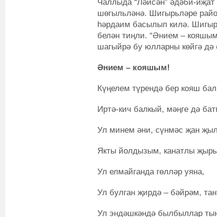
Чаллыда “Ләйсән” әдәби-иҗат
шөгыльләнә. Шигырьләре райо
һәрдаим басылып килә. Шигыр
белән тиңли. “Әнием – кояшым
шагыйрә бу юлларны көйгә дә 
Әнием – кояшым!
Күңелем түрендә бер кояш бал
Иртә-кич балкый, мәңге дә ба
Ул минем әни, сүнмәс җан җы
Якты йолдызым, канатлы җыр
Ул елмайганда гөлләр уяна,
Ул булган җирдә – бәйрәм, тан
Ул эндәшкәндә былбыллар тын