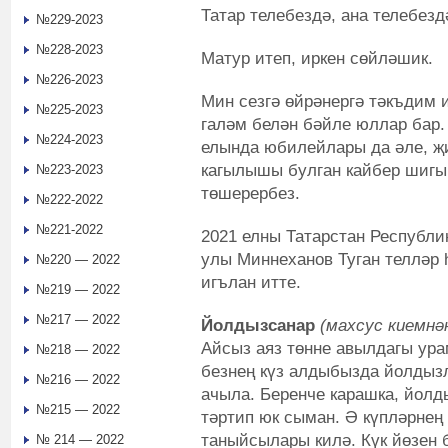
Татар телебездә, ана телебезд
№229-2023
№228-2023
Матур итеп, иркен сөйләшик.
№226-2023
Мин сезгә өйрәнергә тәкъдим 
№225-2023
галәм белән бәйле юллар бар.
№224-2023
елында юбилейлары да әле, җ
кагылышы булган кайбер шигы
№223-2023
төшерербез.
№222-2022
№221-2022
2021 елны Татарстан Республ
улы Миннеханов Туган телләр 
№220 — 2022
игълан итте.
№219 — 2022
№217 — 2022
Йолдызсанар
(махсус киемнә
Айсыз аяз төнне авылдагы ура
№218 — 2022
безнең күз алдыбызда йолдызл
№216 — 2022
ачыла. Беренче карашка, йолд
№215 — 2022
тәртип юк сыман. Ә күпләрнең
таныйсылары килә. Күк йөзен 
№ 214 — 2022