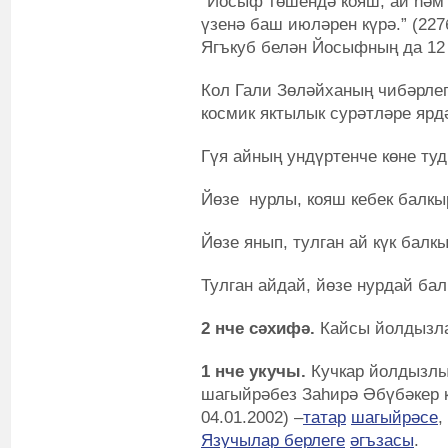
“Йосыф төшендә кояш, ай һәм 
үзенә баш июләрен күрә.” (227
Ягъкуб белән Йосыфның да 12
Кол Гали Зөләйханың чибәрлеге
космик яктылык сурәтләре ярд
Гүя айның ундүртенче көне туд
Йөзе нурлы, кояш кебек балкы
Йөзе янып, тулган ай күк бал
Тулган айдай, йөзе нурдай бал
2 нче сәхифә.
Кайсы йолдызла
1 нче укучы.
Кучкар йолдызлыг
шагыйрәбез Заһирә Әбүбәкер к
04.01.2002) –
татар
шагыйрәсе
,
Язучылар берлеге
әгъзасы
.