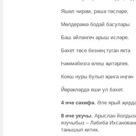
Яшел чирәм, рәшә төсләре,
Мөлдерәмә бодай басулары
Баш әйләнгеч арыш исләре.
Бәхет төсе безнең туган якта
Һәммәбезгә өлеш җитәрлек.
Кояш нуры булып җанга иңгән
Йөрәкләрдә яши ул бәхет.
4 нче сәхифә.
Әле ярый җирдә
8 нче укучы
.
Арыслан йолдызлы
язучыбыз – Ләбибә Ихсанован
танышып китик.