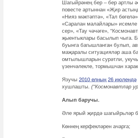
Шагыйрәнең бер – бер артлы ә
повесте артыннан «Җир астынд
«Нияз мәктәптә», «Тал бөгелә»
«Саралан малайлары» исемле 
сер», «Тау чәчәге», “Космонав
җыентыклары басылып чыга. Б
буынга багышланган булып, а
маҗаралы ситуацияләр аша ба
омтылышларын сурәтли, укучы
үзенчәлекле, тормышчан харак
Язучы
2010 елның
26 июлендә
хушлашты.
(“Космонавтлар ур
Алып баручы.
Әле ярый җирдә шагыйрьләр б
Көннең керфекләрен ачарга;