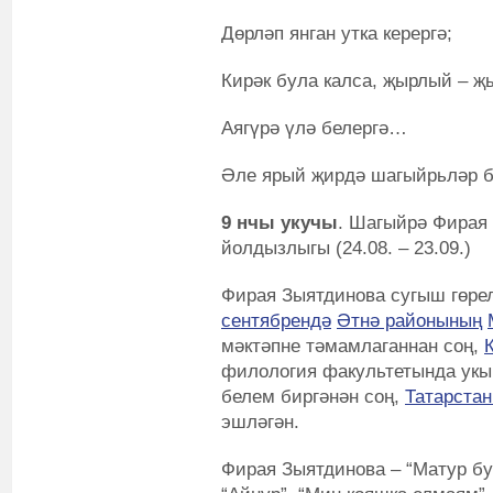
Дөрләп янган утка керергә;
Кирәк була калса, җырлый – җ
Аягүрә үлә белергә…
Әле ярый җирдә шагыйрьләр ба
9 нчы укучы
. Шагыйрә Фирая
йолдызлыгы (24.08. – 23.09.)
Фирая Зыятдинова сугыш гөрел
сентябрендә
Әтнә районының
мәктәпне тәмамлаганнан соң,
филология факультетында укыг
белем биргәнән соң,
Татарстан
эшләгән.
Фирая Зыятдинова – “Матур бул