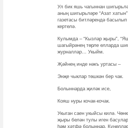
Ул бик яшь чагыннан шигырьл
аның шигырьләре “Азат хатын”
газетасы битләрендә басылып
кертелә.
Кулымда – “Кызлар җыры”, “Я
шагыйрәнең төрле елларда шиг
журналлар… Укыйм.
Җәйнең инде нәкъ уртасы –
Энҗе чыклар төшкән бер чак.
Болыннарда җиләк исе,
Кояш нуры кочак-кочак.
Укыган саен укыйсы килә. Чөн
җыры белән тулы иген басулар
һәм хәтфә болыннар. Күңелләр