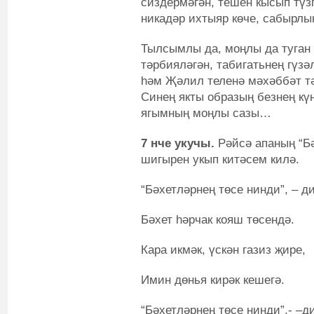
сиздермәгән, тешен кысып түзг
никадәр ихтыяр көче, сабырлык
Тылсымлы да, моңлы да туган 
тәрбияләгән, табигатьнең гүзә
һәм Җәлил теленә мәхәббәт тә
Синең якты образың безнең күң
ягымның моңлы сазы…
7 нче укучы.
Рәйсә апаның “Б
шигырен укып китәсем килә.
“Бәхетләрнең төсе нинди”, – д
Бәхет һәрчак кояш төсендә.
Кара икмәк, үскән газиз җире,
Имин дөнья кирәк кешегә.
“Бәхетләрнең төсе нинди”,- –д