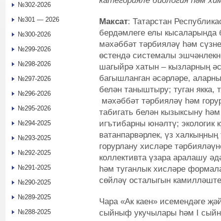
категорияле биология һәм хи
№302-2026
№301 — 2026
Максат
: Татарстан Республика
бердәмлеге елы кысаларында б
№300-2026
мәхәббәт тәрбияләү һәм сүзнең
№299-2026
өстендә системалы эшчәнлекн
№298-2026
шагыйрә хатын – кызларның ә
багышланган әсәрләре, алар
№297-2026
белән таныштыру; туган якка,
№296-2026
мәхәббәт тәрбияләү һәм горур
№295-2026
табигать белән кызыксыну һәм
игътибарны юнәлтү; экологик
№294-2025
ватанпарвәрлек, үз халкыңның
№293-2025
горурлану хисләре тәрбияләүн
№292-2025
коллективта үзара аралашу әд
№291-2025
һәм туганлык хисләре формал
сөйләү осталыгын камилләштер
№290-2025
№289-2025
Чара «Ак каен» исемендәге җәйг
сыйныф укучылары һәм I сыйн
№288-2025