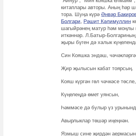
“Айнур”, “Мин кояшка елмаям”,
китаплары авторы. Аның һәр ши
тора. Шуңа күрә
Әнвәр Бакиро
Болгари
,
Рәшит Кәлимуллин
к
шагыйрәнең матур һәм моңлы 
иткәннәр. Л.Батыр-Болгарины
җыры бүген дә халык күңеленд
Син Кояшка эндәш, чәчәкләргә
Җир җылысын кабат тоярсың.
Кояш күргән гөл чәчкәсе төсле,
Күңелеңдә өмет уянсын,
Һәммәсе дә булыр үз урынынд
Авырлыклар төшәр иңеңнән.
Язмыш сине җирдән аермасын