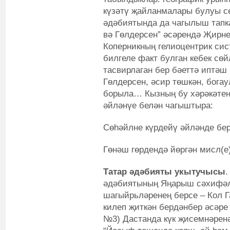
күзәтү җайланмалары булуы с
әдәбиятында да чагылыш тапк
вә Гөлдерсен” әсәрендә Җирне
Коперникның гелиоцентрик сис
билгеле факт булган кебек сө
тасвирлаган бер бәеттә иптәш
Гөлдерсен, әсир төшкән, бога
борыла… Кызның бу хәрәкәтен
әйләнүе белән чагыштыра:
Сөһәйлне күрдейү әйләнде бер
Гөнәш гөрдендә йөргән мисл(е
Татар әдәбияты укытучысы
.
әдәбиятының Яңарыш сәхифәл
шагыйрьләренең берсе – Кол Г
килеп җиткән бердәнбер әсәре
№3) Дастанда күк җисемнәрен