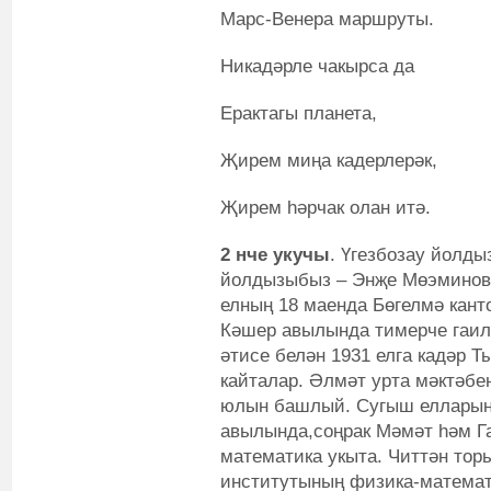
Марс-Венера маршруты.
Никадәрле чакырса да
Ерактагы планета,
Җирем миңа кадерлерәк,
Җирем һәрчак олан итә.
2 нче укучы
. Үгезбозау йолдыз
йолдызыбыз – Энҗе Мөэминова 
елның 18 маенда Бөгелмә кант
Кәшер авылында тимерче гаилә
әтисе белән 1931 елга кадәр 
кайталар. Әлмәт урта мәктәбе
юлын башлый. Сугыш елларын
авылында,соңрак Мәмәт һәм Г
математика укыта. Читтән тор
институтының физика-математ