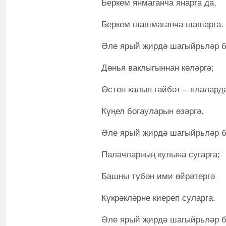
Беркем янмаганча янарга да,
Беркем шашмаганча шашарга.
Әле ярый җирдә шагыйрьләр б
Дөнья ваклыгыннан көләргә;
Өстен калып гайбәт – ялалард
Күңел богауларын өзәргә.
Әле ярый җирдә шагыйрьләр б
Палачларның кулына сугарга;
Башны түбән ими өйрәтергә
Күкрәкләрне киереп суларга.
Әле ярый җирдә шагыйрьләр б