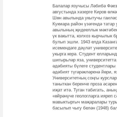
Балалар язучысы Ләбибә Фәез
августында хәзерге Киров өлк
Шөн авылында укытучы гаиләсе
Кукмара район үзәгендә татар 
авылының җидееллык мәктәбенд
үк вакытта, колхоз кырчылык 
булып эшли. 1943 елда Казанг
исемендәге дәүләт университ
укырга керә. Студент елларын
шигырьләр яза, университетта 
әдәбияты бүлеге студентлары
әдәбият түгәрәкләренә йөри, 
Университетның соңгы курслар
таныткан беренче проза әсәре
иҗат итә. Туган табигать, ан
«өйрәнүче геологларга ияреп 
мавыктыргыч маҗаралары туры
басылып чыгу белән (1948) ба