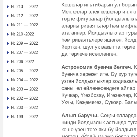
Кешеләр игътибарын ул борын-
№ 213 — 2022
Мең еллар элек кешеләр иң як
№ 212 — 2022
төрле фигуралар (йолдызлыкл
№ 211 — 2022
аларны риваятьләр һәм мифла
атаганнар. Йолдызлыклар тур
№ 210 -2022
һәм риваятьләре яшәгән, йолд
№ 209 — 2022
йөрткән, шул ук вакытта төрл
№ 207 — 2022
да төрлечә исәпләнгән.
№ 206 -2022
Астрономия буенча белгеч.
К
№ 205 — 2022
буенча хәрәкәт итә. Бу зур түг
№ 204 — 2022
узган йолдызлыклар зодиакал
саны ел әйләнәсендәге айлар 
№ 203 — 2022
Кучкар, Үгезбозау, Игезәкләр, 
№ 202 — 2022
Укчы, Кәҗәмөгез, Сукояр, Балы
№ 200 — 2022
Алып баручы.
Соңгы елларда 
№ 199 — 2022
нинди йолдызлык астында туга
кеше үзен теге яки бу йолдыз
мөгаен.
(Йолдызнамә белән т