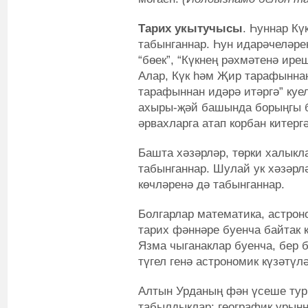
Тарих укытучысы
. Һуннар Кү
табынганнар. Һун идарәчеләре
“бөек”, “Күкнең рәхмәтенә иреш
Алар, Күк һәм Җир тарафынна
тарафыннан идәрә итәргә” куел
ахыры-җәй башында борыңгы б
әрвахларга атап корбан китер
Башта хәзәрләр, төрки халыкла
табынганнар. Шулай ук хәзәрл
көчләренә дә табынганнар.
Болгарлар математика, астрон
тарих фәннәре буенча байтак 
Язма чыганаклар буенча, бер 
түгел генә астрономик күзәтү
Алтын Урданың фән үсеше туры
табылдыклар: географик урын