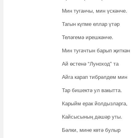
Мин туганчы, мин үскәнче.
Тагын күпме еллар үтәр
Теләгемә ирешкәнче.
Мин тугачтын барып җиткән
Ай өстенә “Луноход” та
Айга карап тибрәлдем мин
Тар бишектә ул вакытта.
Карыйм ерак йолдызларга,
Кайсысының дәшәр уты.
Бәлки, мине көтә булыр