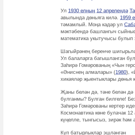
Ул
1930 елның
12 апрелендә
Т
авылында дөньяга килә.
1959 
тәмамлый. Моңа кадәр ул
Саб
мәктәбендә башлангыч сыйны
математика укытучысы булып
Шагыйрәнең беренче шигырьлә
Ул балаларга багышланган бул
Заһирә Гомәрованың «Чын геро
«Әниснең алмалары» (
1980
), 
хикәяләр җыентыклары дөнья к
Җаны белән дә, тәне белән дә
булганмы? Булган билгеле! Б
Заһирә Гомәрованы кертер идек
Космонавтика көне булачак 12 
күңелле, тынгысыз, зирәк һәм
Күп батырлыклар эшләнгән