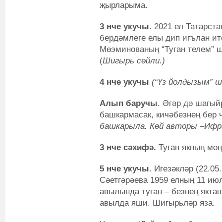
җырларыма.
3 нче укучы
. 2021 ел Татарст
бердәмлеге елы дип игълан и
Мөэминованың “Туган телем” ш
(
Шигырь сөйли.)
4 нче укучы
(“Үз йолдызым” ш
Алып баручы
. Әгәр дә шагы
башкармасак, кичәбезнең бер 
башкарыла. Көй авторы –Ифр
3 нче сәхифә.
Туган якның мо
5 нче укучы
. Игезәкләр (22.05
Сәетгәрәева 1959 елның 11 ию
авылында туган – безнең якта
авылда яши. Шигырьләр яза.