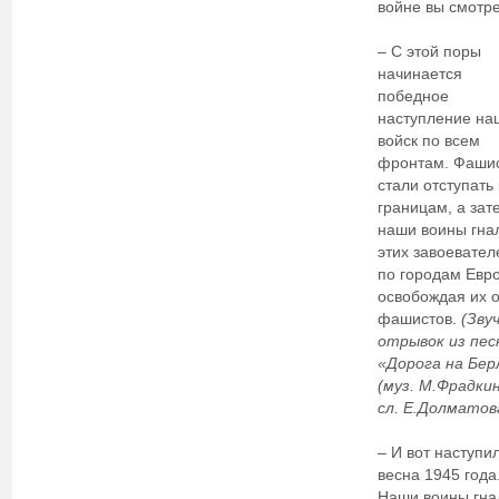
войне вы смотр
– С этой поры
начинается
победное
наступление на
войск по всем
фронтам. Фаши
стали отступать 
границам, а зат
наши воины гна
этих завоевател
по городам Евр
освобождая их о
фашистов.
(Зву
отрывок из пес
«Дорога на Бер
(муз. М.Фрадкин
сл. Е.Долматов
– И вот наступи
весна 1945 года
Наши воины гна