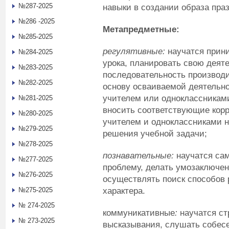
№287-2025
навыки в создании образа пра
№286 -2025
Метапредметные:
№285-2025
регулятивные:
научатся прин
№284-2025
урока, планировать свою деяте
№283-2025
последовательность производ
№282-2025
основу осваиваемой деятельно
учителем или одноклассниками
№281-2025
вносить соответствующие корр
№280-2025
учителем и одноклассниками н
№279-2025
решения учебной задачи;
№278-2025
познавательные:
научатся са
№277-2025
проблему, делать умозаключе
№276-2025
осуществлять поиск способов 
характера.
№275-2025
№ 274-2025
коммуникативные
:
научатся ст
№ 273-2025
высказывания, слушать собесе