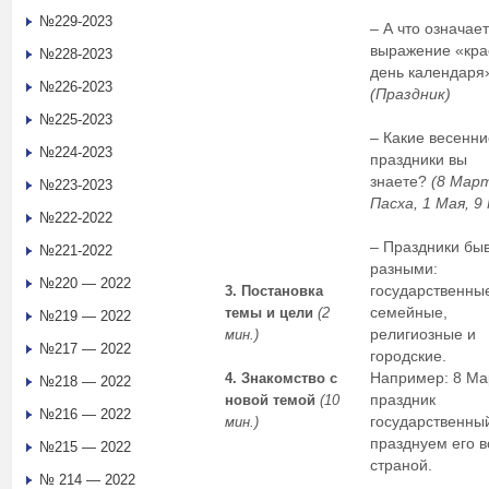
№229-2023
– А что означает
выражение «кр
№228-2023
день календаря
№226-2023
(Праздник)
№225-2023
– Какие весенни
№224-2023
праздники вы
знаете?
(8 Мар
№223-2023
Пасха, 1 Мая, 9
№222-2022
– Праздники бы
№221-2022
разными:
№220 — 2022
государственны
3. Постановка
семейные,
темы и цели
(2
№219 — 2022
религиозные и
мин.)
№217 — 2022
городские.
Например: 8 Ма
4. Знакомство с
№218 — 2022
праздник
новой темой
(10
№216 — 2022
государственны
мин.)
празднуем его в
№215 — 2022
страной.
№ 214 — 2022