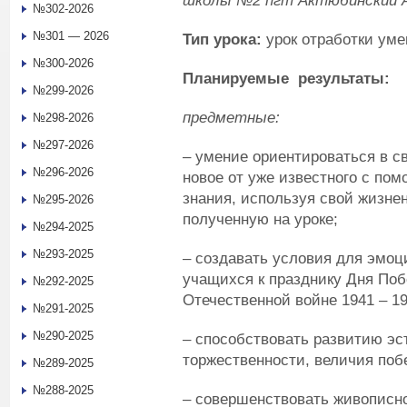
школы №2 пгт Актюбинский А
№302-2026
№301 — 2026
Тип урока:
урок отработки ум
№300-2026
Планируемые результаты:
№299-2026
предметные:
№298-2026
№297-2026
– умение ориентироваться в с
№296-2026
новое от уже известного с по
знания, используя свой жизн
№295-2026
полученную на уроке;
№294-2025
№293-2025
– создавать условия для эмоц
учащихся к празднику Дня Поб
№292-2025
Отечественной войне 1941 – 194
№291-2025
№290-2025
– способствовать развитию эс
торжественности, величия поб
№289-2025
№288-2025
– совершенствовать живописн