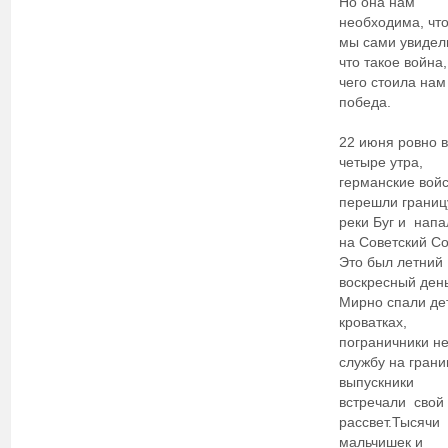
Но она нам
необходима, чт
мы сами увидел
что такое война,
чего стоила нам
победа.
22 июня ровно в
четыре утра,
германские вой
перешли границ
реки Буг и напа
на Советский С
Это был летний
воскресный день
Мирно спали де
кроватках,
пограничники н
службу на грани
выпускники
встречали свой
рассвет.Тысячи
мальчишек и