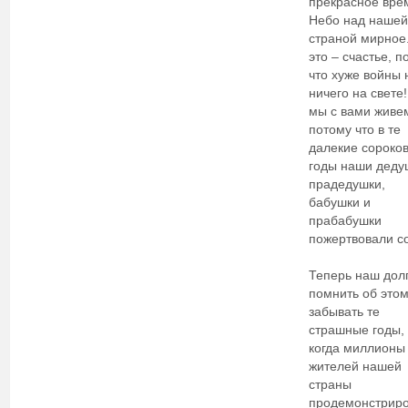
прекрасное вре
Небо над нашей
страной мирное
это – счастье, п
что хуже войны 
ничего на свете!
мы с вами живе
потому что в те
далекие сороко
годы наши деду
прадедушки,
бабушки и
прабабушки
пожертвовали с
Теперь наш долг
помнить об этом
забывать те
страшные годы,
когда миллионы
жителей нашей
страны
продемонстрир