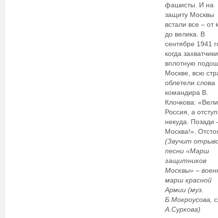
фашисты. И на
защиту Москвы
встали все – от
до велика. В
сентябре 1941 г
когда захватчик
вплотную подош
Москве, всю стр
облетели слова
командира В.
Клочкова: «Вели
Россия, а отступ
некуда. Позади 
Москва!». Отсто
(Звучит отрыво
песни «Марш
защитников
Москвы» – воен
марш красной
Армии (муз.
Б.Мокроусова, с
А.Суркова)