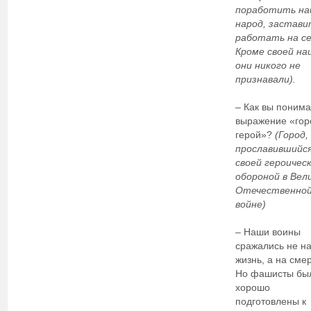
поработить н
народ, застави
работать на се
Кроме своей на
они никого не
признавали).
– Как вы поним
выражение «гор
герой»?
(Город,
прославившийс
своей героичес
обороной в Вел
Отечественно
войне)
– Наши воины
сражались не н
жизнь, а на смер
Но фашисты бы
хорошо
подготовлены к