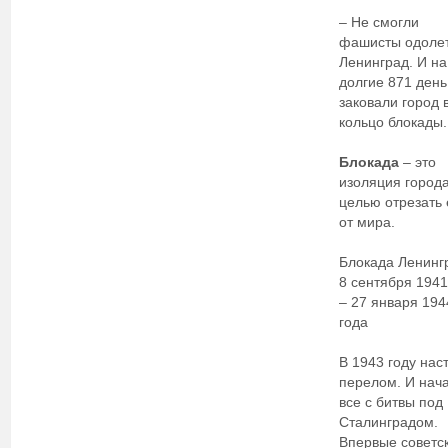
– Не смогли
фашисты одолет
Ленинград. И на
долгие 871 день
заковали город 
кольцо блокады.
Блокада
– это
изоляция города
целью отрезать 
от мира.
Блокада Ленинг
8 сентября 1941
– 27 января 194
года
В 1943 году нас
перелом. И нач
все с битвы под
Сталинградом.
Впервые советс