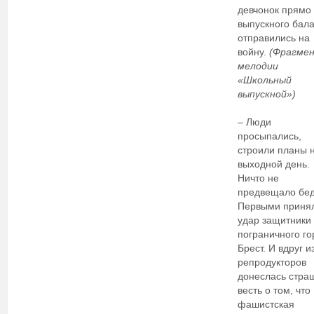
девчонок прямо 
выпускного бал
отправились на
войну.
(Фрагме
мелодии
«Школьный
выпускной»)
– Люди
просыпались,
строили планы 
выходной день.
Ничто не
предвещало бе
Первыми приня
удар защитники
пограничного го
Брест. И вдруг и
репродукторов
донеслась стра
весть о том, что
фашистская