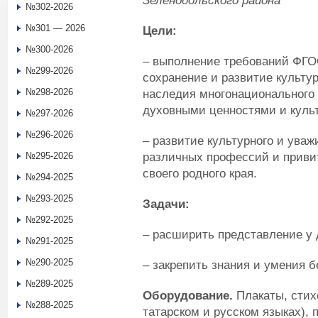
Зеленодольского района
№302-2026
№301 — 2026
Цели:
№300-2026
– выполнение требований ФГО
№299-2026
сохранение и развитие культу
№298-2026
наследия многонационального 
духовными ценностями и культ
№297-2026
№296-2026
– развитие культурного и ува
различных профессий и приви
№295-2026
своего родного края.
№294-2025
№293-2025
Задачи:
№292-2025
– расширить представление у 
№291-2025
№290-2025
– закрепить знания и умения б
№289-2025
Оборудование.
Плакаты, стих
№288-2025
татарском и русском языках), 