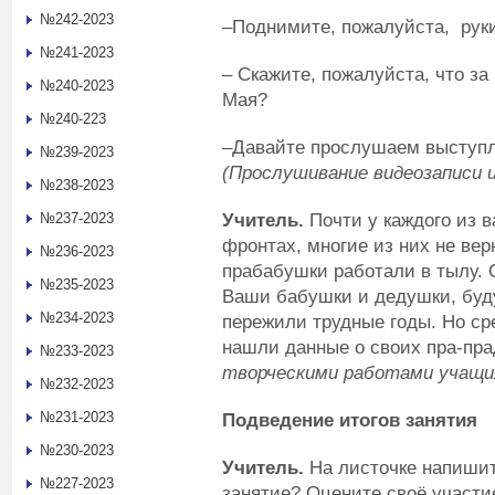
№242-2023
–Поднимите, пожалуйста, ру
№241-2023
– Скажите, пожалуйста, что за
№240-2023
Мая?
№240-223
–Давайте прослушаем выступ
№239-2023
(Прослушивание видеозаписи 
№238-2023
Учитель.
Почти у каждого из в
№237-2023
фронтах, многие из них не вер
№236-2023
прабабушки работали в тылу. 
№235-2023
Ваши бабушки и дедушки, буду
№234-2023
пережили трудные годы. Но ср
нашли данные о своих пра-пр
№233-2023
творческими работами учащих
№232-2023
№231-2023
Подведение итогов занятия
№230-2023
Учитель.
На листочке напишит
№227-2023
занятие? Оцените своё участие