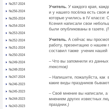
№257-2024
Учитель.
У каждого края, кажд
№256-2024
и у нашего посёлка есть своя
которые учились в IV классе:
№255-2024
Ксения написали свои небольш
№254-2024
были опубликованы в газете.
(
№253-2024
Учитель.
А сейчас мы просмо
№252-2024
работу, презентацию о нашем 
№251-2024
составил также ученик нашей
№250-2024
– Что вы запомнили из данны
№249-2024
текстов)
№248-2024
– Напишите, пожалуйста, как в
№247-2024
какие виды праздников бываю
№246-2023
№245-2023
– Своё мнение вы написали, а 
мнением других известных лю
№244-2023
праздни
к.)
№243-2023