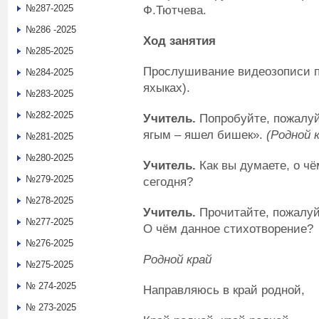
№287-2025
Ф.Тютчева.
№286 -2025
Ход занятия
№285-2025
Прослушивание видеозописи пе
№284-2025
яхыках).
№283-2025
№282-2025
Учитель.
Попробуйте, пожалуй
ягым – яшел бишек».
(Родной 
№281-2025
№280-2025
Учитель.
Как вы думаете, о чё
№279-2025
сегодня?
№278-2025
Учитель.
Прочитайте, пожалуй
№277-2025
О чём данное стихотворение?
№276-2025
Родной край
№275-2025
№ 274-2025
Направляюсь в край родной,
№ 273-2025