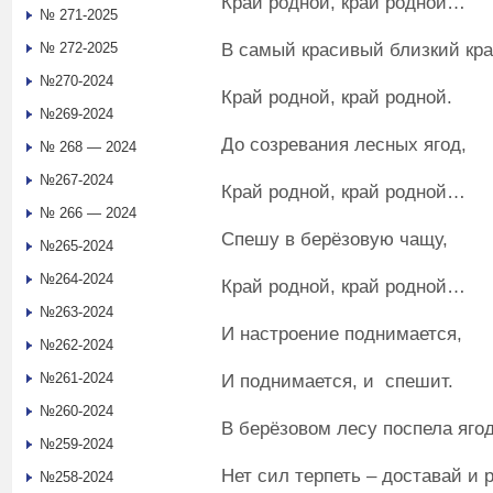
Край родной, край родной…
№ 271-2025
В самый красивый близкий кра
№ 272-2025
№270-2024
Край родной, край родной.
№269-2024
До созревания лесных ягод,
№ 268 — 2024
№267-2024
Край родной, край родной…
№ 266 — 2024
Спешу в берёзовую чащу,
№265-2024
№264-2024
Край родной, край родной…
№263-2024
И настроение поднимается,
№262-2024
№261-2024
И поднимается, и спешит.
№260-2024
В берёзовом лесу поспела яго
№259-2024
Нет сил терпеть – доставай и 
№258-2024