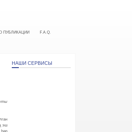
О ПУБЛИКАЦИИ
F.A.Q.
НАШИ СЕРВИСЫ
уты
лган
ң эш
 һәр