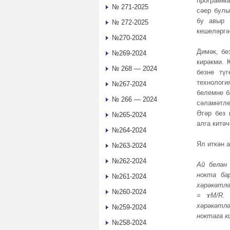
программа
№ 271-2025
сәер булы
бу авыр 
№ 272-2025
кешеләргә
№270-2024
Димәк, бе
№269-2024
кирәкми. 
№ 268 — 2024
безне тү
технологи
№267-2024
белемне б
№ 266 — 2024
сәламәтле
Әгәр без 
№265-2024
алга китәч
№264-2024
Ял иткән 
№263-2024
№262-2024
Ай белән
нокта ба
№261-2024
хәрәкәтл
№260-2024
= ɤМ/R. 
хәрәкәтлә
№259-2024
ноктага к
№258-2024