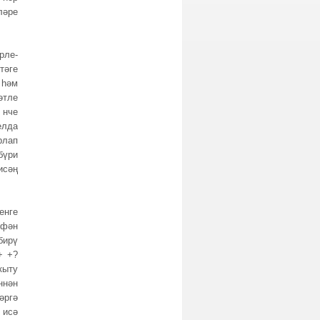
ләре
рле-
тәге
 һәм
әтле
 нче
елда
рлап
бүри
исәң
енге
 фән
бирү
+ +?
кыту
ннән
әргә
 исә