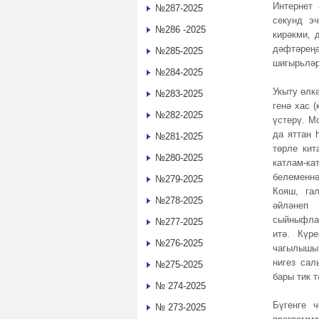
Интернет 
№287-2025
секунд э
№286 -2025
кирәкми, 
дәфтәреңә
№285-2025
шигырьләр
№284-2025
Укыту өлк
№283-2025
генә хас 
№282-2025
үстерү. М
да яттан 
№281-2025
төрле кит
№280-2025
катлам-ка
белеменн
№279-2025
Кояш, га
№278-2025
әйләнеп 
сыйныфлар
№277-2025
итә. Күр
№276-2025
чагылышы 
нигез сал
№275-2025
бары тик 
№ 274-2025
Бүгенге 
№ 273-2025