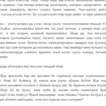
лар, даһи роботлар чоры. Хәзер инде йөртүчесез машиналар беркемг
п күренми. Һәр өлкәдә роботлар кешеләрнең эшләрен «җиңеләйтә», я
эшне башкаручы белгеч хуҗага башка кирәкми. Чын-чынлап робо
 «сугыш игълан итте». Бу сугышта роботлар инде җиңеп тә бара шикелле
згә – укытучыларга да узган гасыр укыту технологияләренә ябышып ят
Югыйсә, укучыларыбыз безне бик тиз узып китәчәк, ә аннары инде ал
гел, ә без аларны аңламый башлаячакбыз. Шуңа да, яңа мәгълү
яләрне кулланмыйча торып, бүгенге заман таләпләренә туры килә то
ирү мөмкин түгел. Икенче яктан, компьютерларны чамадан тыш куллан
ккә зур зыян китерүен дә онытмаска кирәк. Һәр биремдә чама булырга т
компьтерлардан үзебезгә ярдәмче ясый алсак, укыту эшендә, һичшик
әкбез.
арада уйланырга бер мәсьәлә тәкъдим итәм.
 Җир арасында һәр ике җисемгә дә тартылу көчләре тигезләшкән
р. Әгәр Ай булмаса, бу нокта аша узучы әйләнә буйлап Җир ти
әнүче җисемнең тизлеге
u
билгеле булыр иде. Бу беренче космик тизл
Әгәр Ай да булса, алга таба бу жисем нинди трактория буй
нер? Алга таба ул Җиргә якынаермы, әллә Айгамы? Кайчан да булса у
ире әйләнеп кайтырмы, әллә гел турыга очып китәрме?