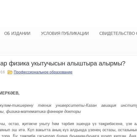
ОБ ИЗДАНИИ
УСЛОВИЯ ПУБЛИКАЦИИ
СВИДЕТЕЛЬСТВО 
лар физика укытучысын алыштыра алырмы?
016
Профессиональное образование
МЕРКӘЕВ,
күләм-тикшеренү техник университеты-Казан авиа
ция инстит
ры, физика-математика ф
ә
нн
ә
ре докторы
чы, остаз, җитәкче укыту һәм тәрбия эшендә үз тәҗрибәсенә, үзе а
аянып эш итә. Күп вакытта аның күз алдында үзенең остазы, остазыны
тора. Бу тәҗрибә гасырлар буена буыннан-буынга күчеп килгән. Аңа