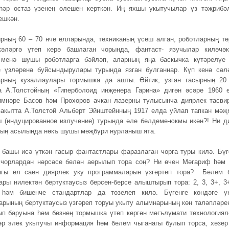
һәр остаз үзенең өлешен керткән. Иң яхшы укытучылар үз тәҗрибә
ешкән.
ырның 60 – 70 нче елларында, техниканың үсеш алган, роботларның тө
кәләргә үтеп керә башлаган чорында, фантаст- язучылар киләчәк
 менә шушы роботларга бәйләп, аларның яңа баскычка күтәрелүе
 үзләренә буйсындырулары турында язган булганнар. Күп кенә сәл
арның кузаллаулары тормышка да ашты. Әйтик, узган гасырның 20
а А.Толстойның «Гиперболоид инҗенера Гарина» дигән әсәре 1960 
имнәре Басов һәм Прохоров ачкан лазерны тулысынча диярлек тасви
вакытта А.Толстой Альберт Эйнштейнның 1917 елда уйлап тапкан мәҗ
(индуцированное излучение) турында әле белдеме-юкмы икән?! Ни д
ның асылында нәкъ шушы мәҗбүри нурланыш ята.
 башы исә үткән гасыр фантастлары фаразлаган чорга туры килә. Бүг
 чорлардан нәрсәсе белән аерылып тора соң? Ни өчен Мәгариф һәм
ыгы ел саен диярлек уку программаларын үзгәртеп тора? Белем 
ары нилектән бертуктаусыз берсен-берсе алыштырып тора: 2, 3, 3+, 3
 һәм бишенче стандартлар да төзелеп килә. Бүгенге көндәге у
арының бертуктаусыз үзгәреп торуы укыту алымнарының көн таләпләре
ып баруына һәм безнең тормышка үтеп кергән мәгълүмати технологиял
әр элек укытучы информация һәм белем чыганагы булып торса, хәзер