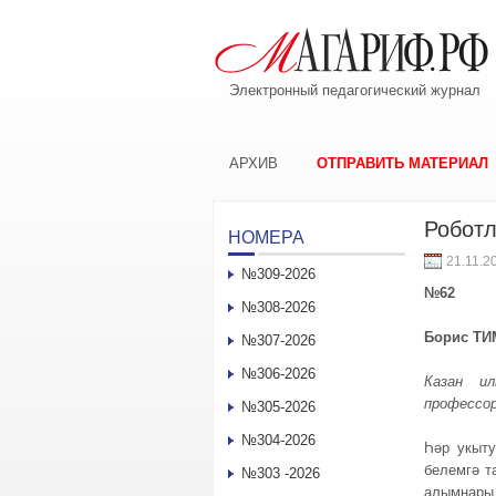
Электронный педагогический журнал
АРХИВ
ОТПРАВИТЬ МАТЕРИАЛ
Робот
НОМЕРА
21.11.2
№309-2026
№62
№308-2026
Борис ТИ
№307-2026
№306-2026
Казан ил
профессо
№305-2026
№304-2026
Һәр укыту
белемгә т
№303 -2026
алымнары 