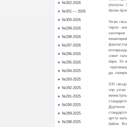
№302-2026
укытучы, 
белән бүл
№301 — 2026
№300-2026
Узган гас
төрле өл
№299-2026
хәлләрне
№298-2026
кешеләрне
фантастл
№297-2026
елларынд
№296-2026
совет гал
бирә. Ул 
№295-2026
нурланыш 
№294-2025
дә, лазер
№293-2025
XXI гасыр
№292-2025
чор узган
министрл
№291-2025
стандартл
№290-2025
Дүртенче
стандартл
№289-2025
артта кал
№288-2025
бәйле. Әг