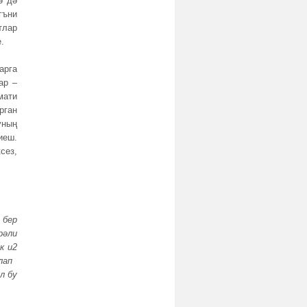
ә дә
гъни
тлар
.
арга
ар –
мати
рган
уның
иеш.
сез,
 бер
рәли
ек
u
2
лап
л бу