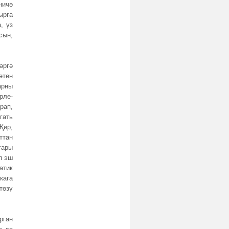
ничә
ырга
, үз
сын,
әргә
әтен
арны
рле-
рап,
гать
Җир,
ттан
гары
п эш
атик
кага
төзү
.
рган