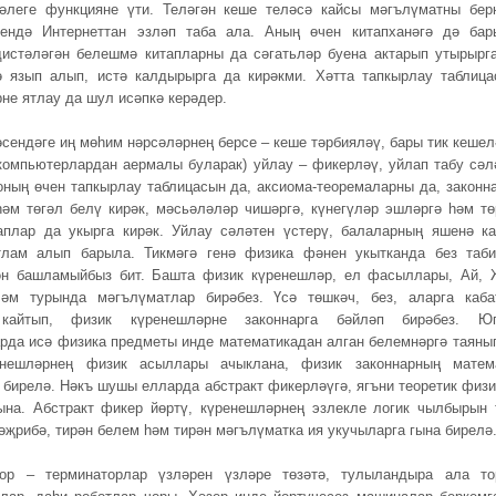
әлеге функцияне үти. Теләгән кеше теләсә кайсы мәгълүматны бер
чендә Интернеттан эзләп таба ала. Аның өчен китапханәгә дә бар
дистәләгән белешмә китапларны да сәгатьләр буена актарып утырырга
 язып алып, истә калдырырга да кирәкми. Хәтта тапкырлау таблица
не ятлау да шул исәпкә керәдер.
әсендәге иң мөһим нәрсәләрнең берсе – кеше тәрбияләү, бары тик кешел
(компьютерлардан аермалы буларак) уйлау – фикерләү, уйлап табу сәл
оның өчен тапкырлау таблицасын да, аксиома-теоремаларны да, законн
һәм төгәл белү кирәк, мәсьәләләр чишәргә, күнегүләр эшләргә һәм тө
аплар да укырга кирәк. Уйлау сәләтен үстерү, балаларның яшенә ка
тлам алып барыла. Тикмәгә генә физика фәнен укытканда без таби
ән башламыйбыз бит. Башта физик күренешләр, ел фасыллары, Ай, 
ләм турында мәгълүматлар бирәбез. Үсә төшкәч, без, аларга каба
кайтып, физик күренешләрне законнарга бәйләп бирәбез. Ю
да исә физика предметы инде математикадан алган белемнәргә таяны
енешләрнең физик асыллары ачыклана, физик законнарның матем
бирелә. Нәкъ шушы елларда абстракт фикерләүгә, ягъни теоретик физи
ына. Абстракт фикер йөртү, күренешләрнең эзлекле логик чылбырын 
тәҗрибә, тирән белем һәм тирән мәгълүматка ия укучыларга гына бирелә
чор – терминаторлар үзләрен үзләре төзәтә, тулыландыра ала то