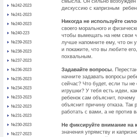
смысла. Он сильно возбужден 
№242-2023
дискуссию с капризным ребен
№241-2023
Никогда не используйте сил
№240-2023
своего морального и физическо
№240-223
чтобы вымещать на нем свои ч
лучше напомните ему, что он у
№239-2023
и покажите, что вы любите его
№238-2023
похвальным.
№237-2023
Задавайте вопросы.
Перестан
№236-2023
начните задавать вопросы реб
№235-2023
сейчас? Что будет, если ты не
№234-2023
игрушки? У тебя есть идеи, ка
ребенок сам объяснит, почему
№233-2023
объяснит причину отказа. Так
№232-2023
работать с вами, а не против в
№231-2023
Не фиксируйте внимание на к
№230-2023
значения упрямству и капризн
№227-2023