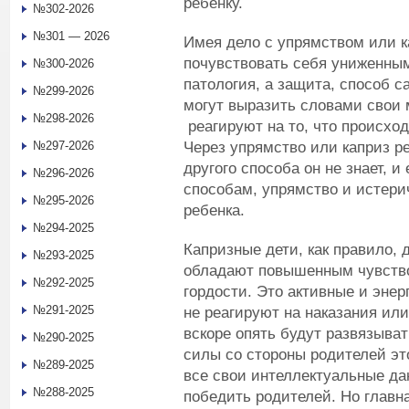
ребенку.
№302-2026
№301 — 2026
Имея дело с упрямством или к
почувствовать себя униженным
№300-2026
патология, а защита, способ с
№299-2026
могут выразить словами свои 
№298-2026
реагируют на то, что происход
Через упрямство или каприз р
№297-2026
другого способа он не знает, и
№296-2026
способам, упрямство и истерич
№295-2026
ребенка.
№294-2025
Капризные дети, как правило,
№293-2025
обладают повышенным чувство
№292-2025
гордости. Это активные и энер
№291-2025
не реагируют на наказания ил
вскоре опять будут развязыват
№290-2025
силы со стороны родителей эт
№289-2025
все свои интеллектуальные да
№288-2025
победить родителей. Но главн