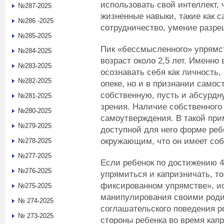
использовать свой интеллект,
№287-2025
жизненные навыки, такие как 
№286 -2025
сотрудничество, умение разре
№285-2025
Пик «бессмысленного» упрямст
№284-2025
возраст около 2,5 лет. Именно
№283-2025
осознавать себя как личность,
№282-2025
опеке, но и в признании самос
собственную, пусть и абсурдн
№281-2025
зрения. Наличие собственног
№280-2025
самоутверждения. В такой при
№279-2025
доступной для него форме реб
окружающим, что он имеет соб
№278-2025
№277-2025
Если ребенок по достижению 4
№276-2025
упрямиться и капризничать, то,
фиксированном упрямстве», ис
№275-2025
манипулирования своими родит
№ 274-2025
соглашательского поведения р
№ 273-2025
стороны ребенка во время капр