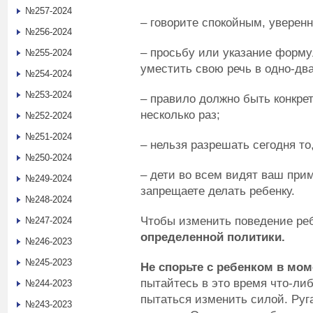
№257-2024
– говорите спокойным, уверен
№256-2024
– просьбу или указание формул
№255-2024
уместить свою речь в одно-дв
№254-2024
№253-2024
– правило должно быть конкре
несколько раз;
№252-2024
№251-2024
– нельзя разрешать сегодня то
№250-2024
– дети во всем видят ваш прим
№249-2024
запрещаете делать ребенку.
№248-2024
Чтобы изменить поведение ре
№247-2024
определенной политики.
№246-2023
№245-2023
Не спорьте с ребенком в мом
пытайтесь в это время что-ли
№244-2023
пытаться изменить силой. Руг
№243-2023