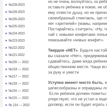
но не очень волнуйтесь за реб
№229-2023
оставьте ребенка в покое, не 
№228-2023
ему отвести душу, но не прини
своеобразный спектакль, где г
№226-2023
нет «зрителей» (мамы, наприме
№225-2023
Постарайтесь схитрить: «Ну, т
№224-2023
чай с новыми конфетами попью
показывайте «новых конфет».
№223-2023
№222-2022
Твердое «НЕТ»
. Будьте насто
№221-2022
вы сказали «Нет», придержива
сдавайтесь, даже когда ребено
№220 — 2022
общественном месте. Чаще всег
№219 — 2022
за руку и увести
№217 — 2022
Уступки имеют место быть
, 
№218 — 2022
целесообразны и оправданы ло
№216 — 2022
Если ребенок должен ложиться 
№215 — 2022
упорствует, что не устал и еще
договор, если он будет играть 
№ 214 — 2022