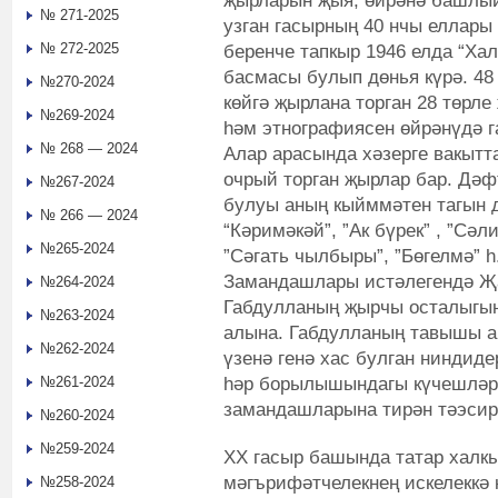
җырларын җыя, өйрәнә башлы
№ 271-2025
узган гасырның 40 нчы еллары
№ 272-2025
беренче тапкыр 1946 елда “Ха
басмасы булып дөнья күрә. 48
№270-2024
көйгә җырлана торган 28 төрл
№269-2024
һәм этнографиясен өйрәнүдә г
№ 268 — 2024
Алар арасында хәзерге вакытт
очрый торган җырлар бар. Дә
№267-2024
булуы аның кыйммәтен тагын д
№ 266 — 2024
“Кәримәкәй”, ”Ак бүрек” , ”Сәл
№265-2024
”Сәгать чылбыры”, ”Бөгелмә” һ
Замандашлары истәлегендә Җа
№264-2024
Габдулланың җырчы осталыгын
№263-2024
алына. Габдулланың тавышы ар
№262-2024
үзенә генә хас булган ниндиде
һәр борылышындагы күчешләрн
№261-2024
замандашларына тирән тәэсир
№260-2024
№259-2024
ХХ гасыр башында татар халкы
мәгърифәтчелекнең искелеккә 
№258-2024