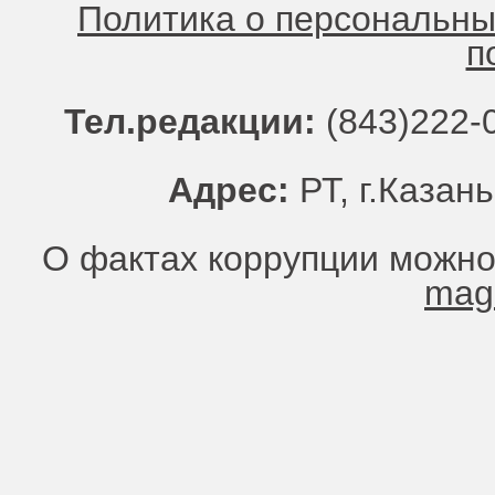
Политика о персональн
п
Тел.редакции:
(843)222-0
Адрес:
РТ, г.Казань
О фактах коррупции можно
mag