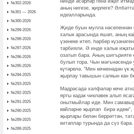
нинди әсәрләр генә иҗат итмә
№302-2026
аның нигезе, җирлеге? Әлбәтт
№301 — 2026
идеалларында.
№300-2026
Җиде буын мулла нәселеннән б
№299-2026
халык арасында яшәп, аның к
№298-2026
үзенеке итеп, һәрбер күзәнәге
тәрбияли. Ә инде халык иҗаты
№297-2026
озатып бара. Аның шигърияте 
№296-2026
булып тора. Чын мәгънәсендә
№295-2026
күтәрелә. ”Мин кечкенәдән үк
№294-2025
җырлау тавышын салкын кан б
№293-2025
Мәдрәсәдә хәлфәләр кече атна
№292-2025
ярты кадак чикләвек алып яса
№291-2025
онытмыйлар иде. Мин самавыр
көйләрне җырлап бирә идем”, 
№290-2025
җырлары белән беррәттән, тат
№289-2025
китаплар турында да сүз бара.
№288-2025