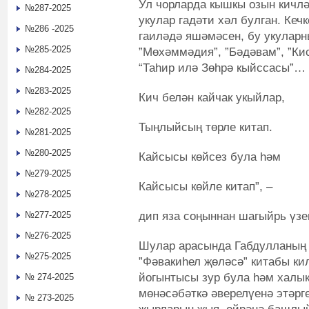
Ул чорларда кышкы озын кичлә
№287-2025
укулар гадәти хәл булган. Кеч
№286 -2025
гаиләдә яшәмәсен, бу укуларн
№285-2025
”Мөхәммәдия”, ”Бәдәвам”, ”Кис
“Таһир илә Зөһрә кыйссасы”…
№284-2025
№283-2025
Кич белән кайчак укыйлар,
№282-2025
Тыңлыйсың төрле китап.
№281-2025
№280-2025
Кайсысы көйсез була һәм
№279-2025
Кайсысы көйле китап”, –
№278-2025
дип яза соңыннан шагыйрь үзе
№277-2025
№276-2025
Шулар арасында Габдулланың
№275-2025
”Фәвакиһел җөләсә” китабы кил
йогынтысы зур була һәм халы
№ 274-2025
мөнәсәбәткә әверелүенә этәрг
№ 273-2025