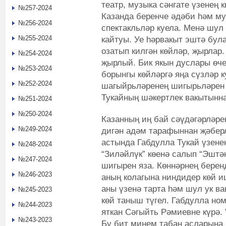
театр, музыка сәнгате үзенең
№257-2024
Казанда беренче әдәби һәм му
№256-2024
спектакльләр куела. Менә шул 
№255-2024
кайтуы. Уе һәрвакыт эштә була
озатып килгән көйләр, җырлар.
№254-2024
җырлый. Бик якын дуслары өч
№253-2024
борынгы көйләргә яңа сүзләр к
№252-2024
шагыйрьләренең шигырьләрен 
Тукайның шәкертлек вакытынна
№251-2024
№250-2024
Казанның иң бай сәүдәгәрләре
№249-2024
дигән адәм тарафыннан җәбер
астында Габдулла Тукай үзене
№248-2024
“Зиләйлүк” көенә салып “Эштә
№247-2024
шигырен яза. Көннәрнең берен
№246-2023
аның колагына ниндидер көй и
аны үзенә тарта һәм шул ук ва
№245-2023
көй таныш түгел. Габдулла н
№244-2023
яткан Сәгыйть Рәмиевне күрә.
№243-2023
Бу бит минем табан асларына к