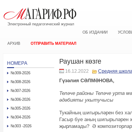
Электронный педагогический журнал
ОБ ИЗДАНИИ
УСЛОВ
АРХИВ
ОТПРАВИТЬ МАТЕРИАЛ
Раушан көзге
НОМЕРА
16.12.2022
Средняя школ
№309-2026
Гүзәлия СӘЛМӘНОВА,
№308-2026
№307-2026
Теләче районы Теләче урта м
әдәбияты укытучысы
№306-2026
№305-2026
Тукайның шигырьләрен без ха
№304-2026
Гасыр буе аның шигырьләрен х
җырламады? Ә композиторлар
№303 -2026