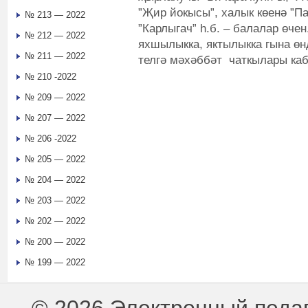
”Җир йокысы”, халык көенә ”Пар
№ 213 — 2022
”Карлыгач” һ.б. – балалар өче
№ 212 — 2022
яхшылыкка, яктылыкка гына өнд
№ 211 — 2022
телгә мәхәббәт чаткылары каб
№ 210 -2022
№ 209 — 2022
№ 207 — 2022
№ 206 -2022
№ 205 — 2022
№ 204 — 2022
№ 203 — 2022
№ 202 — 2022
№ 200 — 2022
№ 199 — 2022