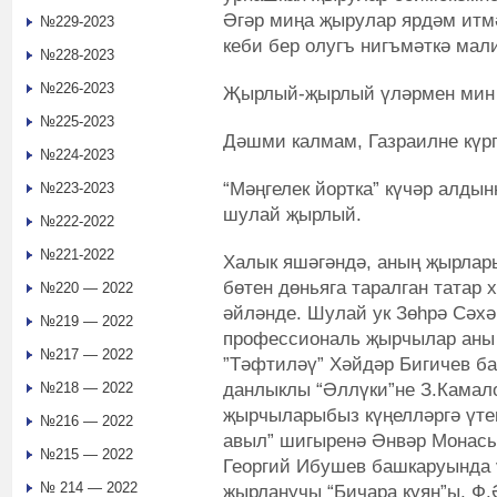
Әгәр миңа җырулар ярдәм итмә
№229-2023
кеби бер олугъ нигъмәткә мал
№228-2023
№226-2023
Җырлый-җырлый үләрмен мин 
№225-2023
Дәшми калмам, Газраилне күр
№224-2023
“Мәңгелек йортка” күчәр алды
№223-2023
шулай җырлый.
№222-2022
№221-2022
Халык яшәгәндә, аның җырлары
бөтен дөньяга таралган татар
№220 — 2022
әйләнде. Шулай ук Зөһрә Сәхә
№219 — 2022
профессиональ җырчылар аны 
№217 — 2022
”Тәфтиләү” Хәйдәр Бигичев ба
данлыклы “Әллүки”не З.Камало
№218 — 2022
җырчыларыбыз күңелләргә үтеп
№216 — 2022
авыл” шигыренә Әнвәр Монасы
№215 — 2022
Георгий Ибушев башкаруында ү
№ 214 — 2022
җырланучы “Бичара куян”ы, Ф.