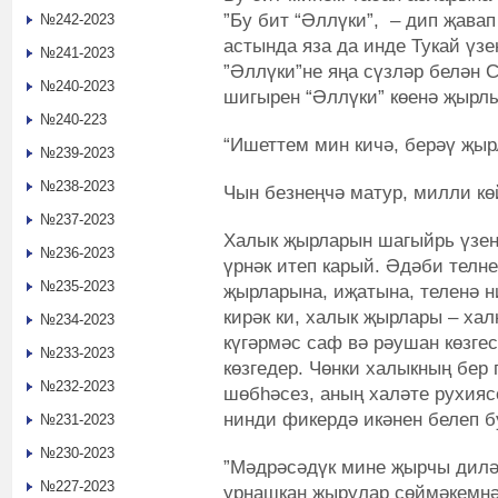
”Бу бит “Әллүки”, – дип җава
№242-2023
астында яза да инде Тукай үз
№241-2023
”Әллүки”не яңа сүзләр белән С
№240-2023
шигырен “Әллүки” көенә җырл
№240-223
“Ишеттем мин кичә, берәү җыр
№239-2023
№238-2023
Чын безнеңчә матур, милли к
№237-2023
Халык җырларын шагыйрь үзен
№236-2023
үрнәк итеп карый. Әдәби телн
№235-2023
җырларына, иҗатына, теленә ни
кирәк ки, халык җырлары – хал
№234-2023
күгәрмәс саф вә рәушан көзгес
№233-2023
көзгедер. Чөнки халыкның бер 
№232-2023
шөбһәсез, аның халәте рухиясе
нинди фикердә икәнен белеп бу
№231-2023
№230-2023
”Мәдрәсәдүк мине җырчы диләр
№227-2023
урнашкан җырулар сөймәкемнән