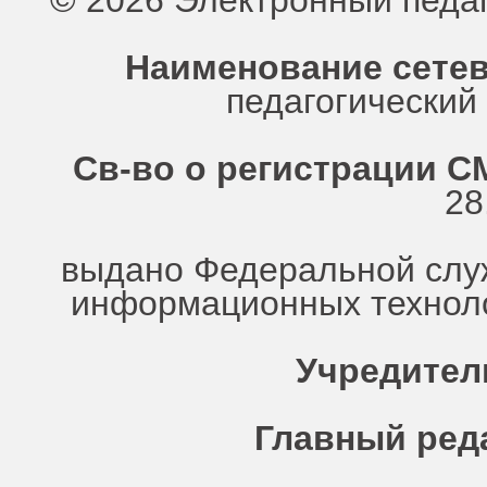
© 2026 Электронный педа
Наименование сетев
педагогически
Св-во о регистрации СМ
28
выдано Федеральной служ
информационных техноло
Учредител
Главный ред