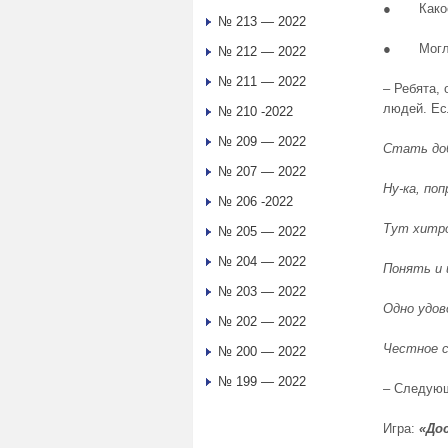
● Какое 
№ 213 — 2022
● Могла б
№ 212 — 2022
№ 211 — 2022
‒ Ребята,
людей. Ес
№ 210 -2022
№ 209 — 2022
Стать до
№ 207 — 2022
Ну-ка, поп
№ 206 -2022
Тут хитро
№ 205 — 2022
№ 204 — 2022
Понять и 
№ 203 — 2022
Одно удо
№ 202 — 2022
Честное с
№ 200 — 2022
№ 199 — 2022
‒ Следующ
Игра:
«До