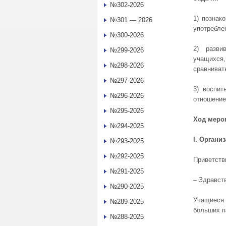
№302-2026
1) познак
№301 — 2026
употребле
№300-2026
2) разви
№299-2026
учащихся
№298-2026
сравниват
№297-2026
3) воспи
№296-2026
отношение
№295-2026
Ход меро
№294-2025
I
. Органи
№293-2025
№292-2025
Приветств
№291-2025
‒ Здравст
№290-2025
Учащиеся 
№289-2025
больших п
№288-2025