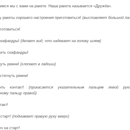
вимся мы с вами на ракете. Наша ракета называется «Дружба».
у ракеты хорошего настроения приготовиться!
(выставляет большой пал
готовиться!
скафандры!
(делает вид, что надевает на голову шлем)
деть скафандры!
уть ремни!
(хлопает в ладоши)
стегнуть ремни!
ить контакт!
(прикасается указательным пальцем левой рук
ному пальцу правой)
такт!
старт!
(поднимает правую руку вверх)
ч на старт!