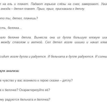
 на ель и плачет. Падают горькие слёзы на снег, замерзают. Уви
 гнезда – дятел плачет. Прыг, прыг, прискакала к дятлу.
это ты, дятел, плачешь?
есть, белочка…
ало белочке дятла. Вынесла она из дупла большую еловую ши
 между стволом и веткой. Сел дятел возле шишки и начал кле
 сидит возле дупла и радуется. И бельчата в дупле радуются. И солн
для анализа:
увство у вас возникло к герою сказки – дятлу?
 белочке? Охарактеризуйте её?
 радуются бельчата и белочка?