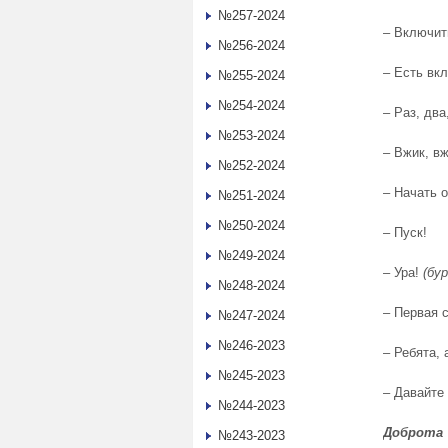
№257-2024
‒
Включит
№256-2024
‒
Есть вк
№255-2024
№254-2024
‒
Раз, два
№253-2024
‒
Вжик, вж
№252-2024
‒
Начать о
№251-2024
№250-2024
‒ Пуск!
№249-2024
‒ Ура!
(бу
№248-2024
‒
Первая с
№247-2024
№246-2023
‒ Ребята, 
№245-2023
‒
Давайте 
№244-2023
Доброта
№243-2023