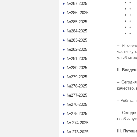
• ж
№287-2025
• у
№286 -2025
• б
• в
№285-2025
• и
№284-2025
• З
№283-2025
‒ Я очен
№282-2025
частичку с
улыбнитес
№281-2025
№280-2025
II
.
Введен
№279-2025
‒ Сегодня
№278-2025
качество,
№277-2025
‒ Ребята,
№276-2025
‒ Сегодн
№275-2025
необычную
№ 274-2025
III
.
Путеше
№ 273-2025