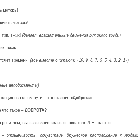
ь моторы!
лючить моторы!
, три, вжик!
(делает вращательные движения рук около груди)
ик, вжик.
тсчет времени!
(все вместе считают: «10, 9, 8, 7, 6, 5, 4, 3, 2, 1»)
рные аплодисменты)
танция на нашем пути – это станция
«Доброта»
а что такое –
ДОБРОТА
?
прочитаем, высказывание великого писателя Л.Н.Толстого:
– отзывчивость, сочувствие, дружеское расположение к людям;