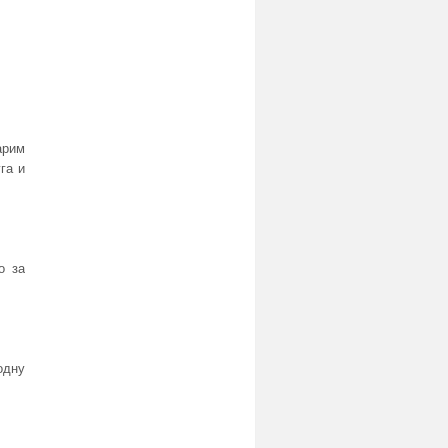
арим
га и
о за
одну