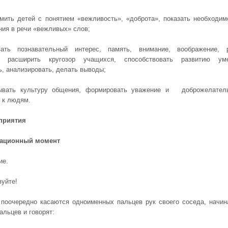
омить детей с понятием «вежливость», «доброта», показать необходим
ния в речи «вежливых» слов;
вать познавательный интерес, память, внимание, воображение, 
, расширить кругозор учащихся, способствовать развитию ум
ь, анализировать, делать выводы;
тывать культуру общения, формировать уважение и доброжелател
 к людям.
приятия
зационный момент
ие.
вуйте!
поочередно касаются одноименных пальцев рук своего соседа, начин
альцев и говорят: