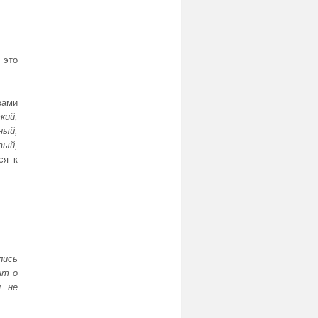
–
это
ами
кий,
ный,
вый,
ся к
лись
ит о
и не