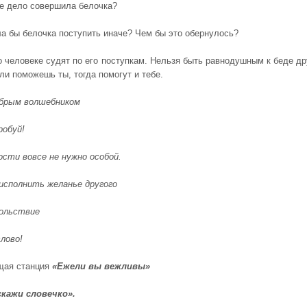
дело совершила белочка?
ы белочка поступить иначе? Чем бы это обернулось?
 о человеке судят по его поступкам. Нельзя быть равнодушным к беде др
ли поможешь ты, тогда помогут и тебе.
брым волшебником
робуй!
сти вовсе не нужно особой.
исполнить желанье другого
вольствие
лово!
ая станция
«
Ежели вы вежливы»
скажи словечко».