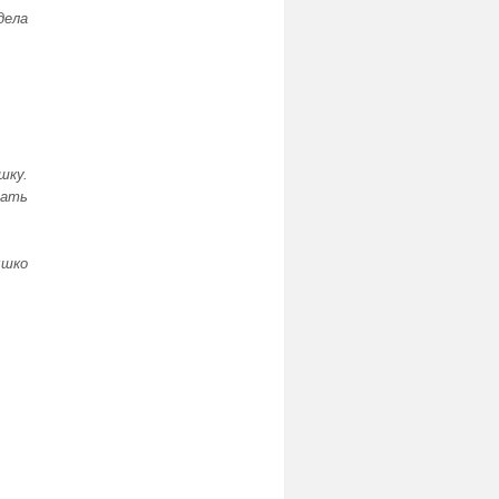
дела
шку.
вать
ышко