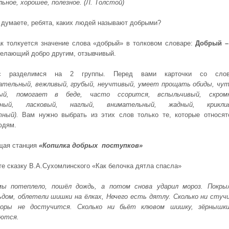
ьное, хорошее, полезное. (Л. Толстой)
ы думаете, ребята, каких людей называют добрыми?
ак толкуется значение слова «добрый» в толковом словаре:
Добрый 
делающий добро другим, отзывчивый.
с разделимся на 2 группы. Перед вами карточки со слов
ательный,
вежливый, грубый, неучтивый, умеет прощать обиды, чут
ый, помогает в беде,
часто ссорится, вспыльчивый, скром
ьный, ласковый, наглый, внимательный,
жадный, крикли
ный).
Вам нужно выбрать из этих слов только те, которые относят
юдям.
щая станция
«Копилка добрых поступков»
е сказку В.А.Сухомлинского «Как белочка дятла спасла»
мы потеплело, пошёл дождь, а потом снова ударил мороз. Покры
ьдом, облетели шишки на ёлках, Нечего есть дятлу. Сколько ни стуч
коры не достучится. Сколько ни бьёт клювом шишку, зёрнышк
ются.