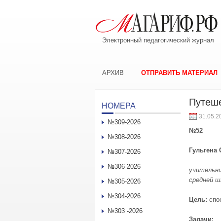
Электронный педагогический журнал
АРХИВ
ОТПРАВИТЬ МАТЕРИАЛ
Путеше
НОМЕРА
31.05.2
№309-2026
№52
№308-2026
Гульгена
№307-2026
№306-2026
учител
ьн
средней ш
№305-2026
№304-2026
Цель:
спо
№303 -2026
Задачи: