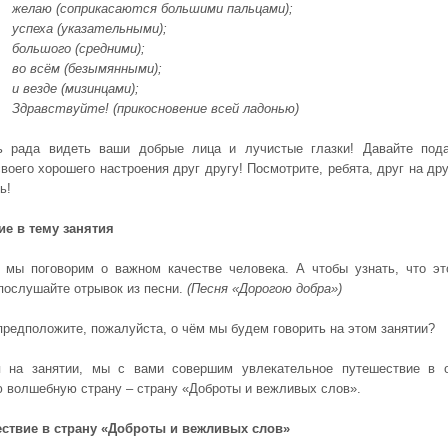
елаю (соприкасаются большими пальцами);
спеха (указательными);
ольшого (средними);
о всём (безымянными);
 везде (мизинцами);
дравствуйте! (прикосновение всей ладонью)
ь рада видеть ваши добрые лица и лучистые глазки! Давайте под
воего хорошего настроения друг другу! Посмотрите, ребята, друг на дру
ь!
ие в тему занятия
 мы поговорим о важном качестве человека. А чтобы узнать, что эт
 послушайте отрывок из песни.
(Песня «Дорогою добра»)
 предположите, пожалуйста, о чём мы будем говорить на этом занятии?
я на занятии, мы с вами совершим увлекательное путешествие в 
 волшебную страну – страну «Доброты и вежливых слов».
ствие в страну «Доброты и вежливых слов»