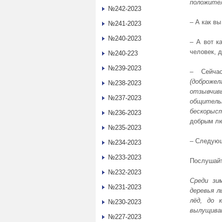
положител
№242-2023
‒ А как в
№241-2023
№240-2023
‒ А вот к
человек, 
№240-223
№239-2023
‒ Сейча
(доброжел
№238-2023
отзывчив
№237-2023
общител
бескорыст
№236-2023
добрым л
№235-2023
‒ Следую
№234-2023
№233-2023
Послушайт
№232-2023
Среди зи
№231-2023
деревья л
лёд, до 
№230-2023
вылущива
№227-2023