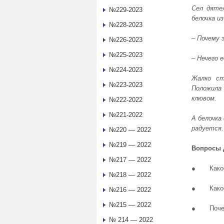
Сел дятел
№229-2023
белочка из
№228-2023
‒
Почему 
№226-2023
№225-2023
‒
Нечего 
№224-2023
Жалко ст
№223-2023
Положила
клювом.
№222-2022
№221-2022
А белочка
радуется.
№220 — 2022
№219 — 2022
Вопросы 
№217 — 2022
● Какое ч
№218 — 2022
● Какое к
№216 — 2022
№215 — 2022
● Почему
№ 214 — 2022