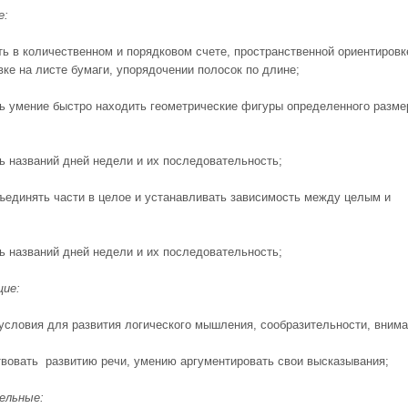
е:
ть в количественном и порядковом счете, пространственной ориентировк
вке на листе бумаги, упорядочении полосок по длине;
ть умение быстро находить геометрические фигуры определенного разме
ть названий дней недели и их последовательность;
бъединять части в целое и устанавливать зависимость между целым и
ть названий дней недели и их последовательность;
щие:
 условия для развития логического мышления, сообразительности, внима
твовать развитию речи, умению аргументировать свои высказывания;
ельные: