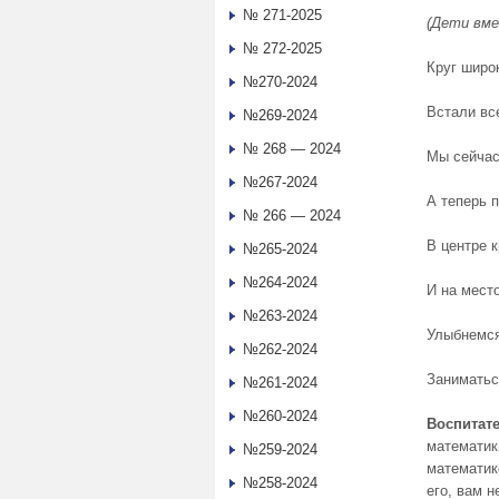
№ 271-2025
(Дети вме
№ 272-2025
Круг широк
№270-2024
Встали вс
№269-2024
№ 268 — 2024
Мы сейчас 
№267-2024
А теперь п
№ 266 — 2024
В центре к
№265-2024
№264-2024
И на место
№263-2024
Улыбнемся
№262-2024
Заниматьс
№261-2024
№260-2024
Воспитат
математик
№259-2024
математик
№258-2024
его, вам 