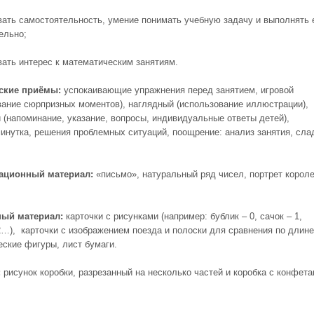
вать самостоятельность, умение понимать учебную задачу и выполнять 
ельно;
вать интерес к математическим занятиям.
ские приёмы:
успокаивающие упражнения перед занятием, игровой
вание сюрпризных моментов), наглядный (использование иллюстрации),
 (напоминание, указание, вопросы, индивидуальные ответы детей),
инутка, решения проблемных ситуаций, поощрение: анализ занятия, сла
ационный материал:
«письмо», натуральный ряд чисел, портрет корол
ный материал:
карточки с рисунками (например: бублик – 0, сачок – 1,
2…), карточки с изображением поезда и полоски для сравнения по длине
еские фигуры, лист бумаги.
:
рисунок коробки, разрезанный на несколько частей и коробка с конфета