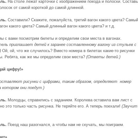
ль.
На столе лежат карточки с изображением поезда и полоски. Составь
полосок от самой короткой до самой длинной.
ль.
Составили? Скажите, пожалуйста, третий вагон какого цвета? Самы
агон какого цвета? Самый длинный вагон какого цвета? и т.д.
мы с вами посмотрим билеты и определим свои места в вагонах.
ель приглашает детей к заранее составленному вагону из стульев с
)
Ой, ой, что же случилось? Вместо номера в билетах какие-то рисунки
ы. Ребята, как же мы определим свои места?
(Ответы детей.)
дай цифру!»
оставляют рисунки с цифрами, таким образом, определяют номер
а котором они поедут.)
ль.
Молодцы, справились с заданием. Королева оставила вам лист с
но это только часть рисунка. Не теряйте его. А теперь поехали!
(Звучит
ель
.
Поезд наш разогнался, а чтобы нам не скучать, мы поиграем.
нет»