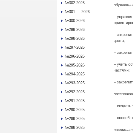
№302-2026
обучающи
№301 — 2026
– упражня
№300-2026
ориентиро
№299-2026
– закрепи
№298-2026
цвета;
№297-2026
– закрепи
№296-2026
– учить о
№295-2026
частями;
№294-2025
– закрепи
№293-2025
№292-2025
развиваю
№291-2025
– создать
№290-2025
– способс
№289-2025
№288-2025
воспитат