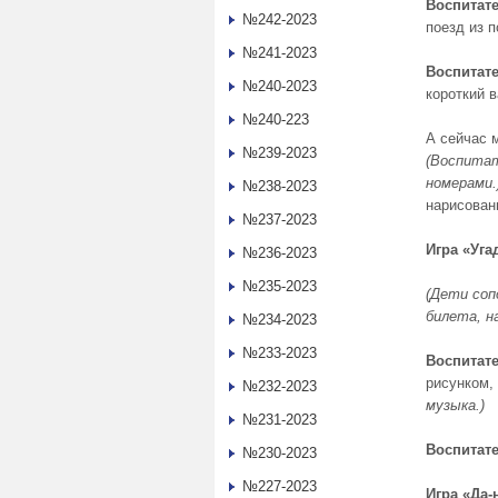
Воспитате
№242-2023
поезд из 
№241-2023
Воспитате
№240-2023
короткий в
№240-223
А сейчас 
№239-2023
(Воспитат
номерами.
№238-2023
нарисован
№237-2023
Игра «Уга
№236-2023
№235-2023
(Дети соп
билета, н
№234-2023
№233-2023
Воспитате
рисунком, 
№232-2023
музыка.)
№231-2023
Воспитат
№230-2023
№227-2023
Игра «Да-