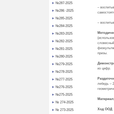
№287-2025
– воспиты
№286 -2025
самостоят
№285-2025
– воспиты
№284-2025
Методиче
№283-2025
(использо
№282-2025
словесный
физкультм
№281-2025
призы.
№280-2025
Демонстр
№279-2025
из цифр.
№278-2025
Раздаточ
№277-2025
лебедь – 
№276-2025
геометрич
№275-2025
Материал
№ 274-2025
Ход ООД
№ 273-2025