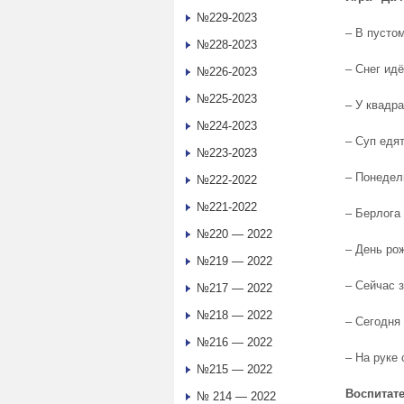
№229-2023
– В пустом
№228-2023
– Снег ид
№226-2023
№225-2023
– У квадра
№224-2023
– Суп едя
№223-2023
– Понедел
№222-2022
№221-2022
– Берлога
№220 — 2022
– День ро
№219 — 2022
– Сейчас 
№217 — 2022
№218 — 2022
– Сегодня
№216 — 2022
– На руке
№215 — 2022
Воспитат
№ 214 — 2022