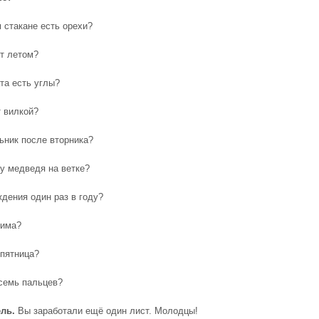
 стакане есть орехи?
ёт летом?
та есть углы?
т вилкой?
ьник после вторника?
 у медведя на ветке?
ждения один раз в году?
зима?
 пятница?
 семь пальцев?
ель
.
Вы заработали ещё один лист. Молодцы!