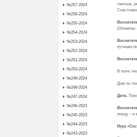
смелые, р
№257-2024
Счастливог
№256-2024
Воспитате
№255-2024
(Ответы 
№254-2024
Воспитате
№253-2024
путешест
№252-2024
Воспитате
№251-2024
№250-2024
В поле ле
№249-2024
Дом по ле
№248-2024
Дети.
Поез
№247-2024
№246-2023
Воспитате
поезд – и
№245-2023
№244-2023
Игра «Сос
№243-2023