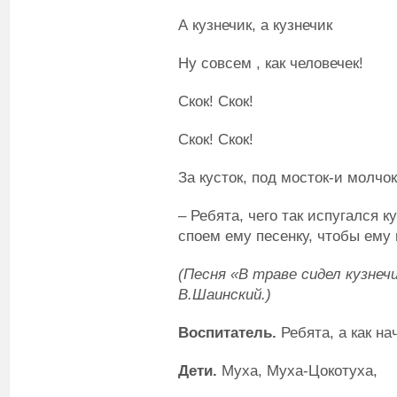
А кузнечик, а кузнечик
Ну совсем , как человечек!
Скок! Скок!
Скок! Скок!
За кусток, под мосток-и молчок
– Ребята, чего так испугался к
споем ему песенку, чтобы ему 
(Песня «В траве сидел кузнеч
В.Шаинский.)
Воспитатель
.
Ребята, а как на
Дети
.
Муха, Муха-Цокотуха,