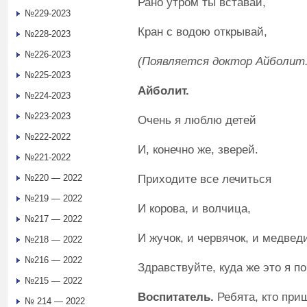
Рано утром ты вставай,
№229-2023
Кран с водою открывай,
№228-2023
№226-2023
(Появляется доктор Айболит.
№225-2023
Айболит
.
№224-2023
№223-2023
Очень я люблю детей
№222-2022
И, конечно же, зверей.
№221-2022
Приходите все лечиться
№220 — 2022
№219 — 2022
И корова, и волчица,
№217 — 2022
И жучок, и червячок, и медвед
№218 — 2022
№216 — 2022
Здравствуйте, куда же это я п
№215 — 2022
Воспитатель
.
Ребята, кто приш
№ 214 — 2022