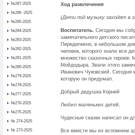
№287-2025
Ход развлечения
№286 -2025
(Дети под музыку заходят в з
№285-2025
Воспитатель
.
Сегодня мы собр
№284-2025
замечательного детского писат
№283-2025
Переделкино, в небольшом дом
№282-2025
человек, которого знали все д
множество сказочных героев: 
№281-2025
Мойдодыра. Звали этого замеч
№280-2025
Иванович Чуковский. Сегодня 
№279-2025
которую он придумал.
№278-2025
Добрый дедушка Корней
№277-2025
№276-2025
Любил маленьких детей.
№275-2025
Чудесные сказки написал он дл
№ 274-2025
Все вместе мы их вспомним зд
№ 273-2025