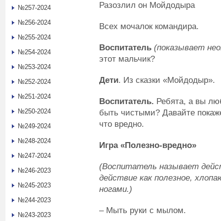
Разозлил он Мойдодыра
№257-2024
№256-2024
Всех мочалок командира.
№255-2024
Воспитатель
(показывает нео
№254-2024
этот мальчик?
№253-2024
Дети
. Из сказки «Мойдодыр».
№252-2024
№251-2024
Воспитатель
.
Ребята, а вы лю
№250-2024
быть чистыми? Давайте покаже
что вредно.
№249-2024
№248-2024
Игра «Полезно-вредно»
№247-2024
(Воспитатель называет дейс
№246-2023
действие как полезное, хлопа
№245-2023
ногами.)
№244-2023
–
Мыть руки с мылом.
№243-2023