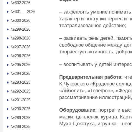
№302-2026
– закреплять умение понимать
№301 — 2026
характер и поступки героев и 
№300-2026
театрализованное действие;
№299-2026
– развивать речь детей, памя
№298-2026
свободное общение между дет
№297-2026
творческую активность, добро
№296-2026
– воспитывать у детей интере
№295-2026
№294-2025
Предварительная работа
:
чте
№293-2025
К.Чуковского «Краденое солнц
«Айболит», «Телефон», «Федор
№292-2025
рассматривание иллюстраций,
№291-2025
№290-2025
Оборудование
:
портрет и выст
маски: цыпленок, курица. Кар
№289-2025
Муха-Цокотуха, игрушка – неоп
№288-2025