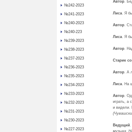
Автор
. Бе
№242-2023
Лиса
. Я б
№241-2023
№240-2023
Автор
. Ст
№240-223
Лиса
. Я б
№239-2023
Автор
. Н
№238-2023
№237-2023
Старик
со
№236-2023
Автор
. А 
№235-2023
Лиса
. На 
№234-2023
№233-2023
Автор
. О
играть, а 
№232-2023
и видели. 
№231-2023
(Чувашски
№230-2023
Ведущий
.
№227-2023
музыка. Н