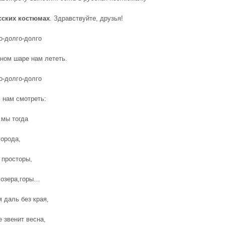
сских
костюмах
. Здравствуйте, друзья!
о-долго-долго
ном шаре нам лететь.
о-долго-долго
 нам смотреть:
 мы тогда
города,
 просторы,
,озера,горы…
 даль без края,
е звенит весна,