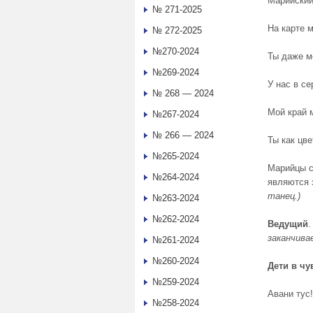
Марийский
№ 271-2025
На карте м
№ 272-2025
№270-2024
Ты даже м
№269-2024
У нас в се
№ 268 — 2024
Мой край 
№267-2024
№ 266 — 2024
Ты как цве
№265-2024
Марийцы с
№264-2024
являются 
танец.)
№263-2024
№262-2024
Ведущий
.
заканчива
№261-2024
№260-2024
Дети
в
чу
№259-2024
Авани тус!
№258-2024