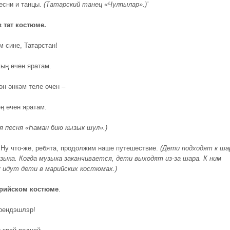
есни и танцы.
(Татарский танец «Чулпылар».)’
 тат костюме.
м сине, Татарстан!
кың өчен яратам.
ән әнкәм теле өчен –
ң өчен яратам.
я песня «
Һаман бию кызык шул
».)
 Ну что-же, ребята, продолжим наше путешествие.
(Дети подходят к ша
зыка. Когда музыка заканчивается, дети выходят из-за шара.
К ним
 идут дети в марийских костюмах.)
рийском
костюме
.
рендэшлэр!