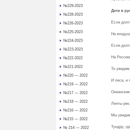
№229-2023
Дети
в
ру
№228-2023
Если долг
№226-2023
№225-2023
На воздуш
№224-2023
Если долг
№223-2023
На Россию
№222-2022
№221-2022
То увидим
№220 — 2022
И леса, и 
№219 — 2022
Океанские
№217 — 2022
№218 — 2022
Ленты рек
№216 — 2022
Мы увидим
№215 — 2022
Тундру, гд
№ 214 — 2022