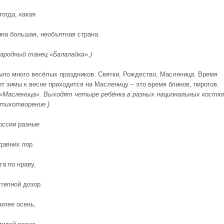
огда, какая
на большая, необъятная страна.
народный танец «Балалайка».)
ыло много весёлых праздников: Святки, Рождество, Масленица. Время
от зимы к весне приходится на Масленицу – это время блинов, пирогов.
«Масленица». Выходят четыре ребёнка в разных национальных костю
тихотворение.)
оссии разные
давних пор.
га по нраву,
степной дозор.
илее осень,