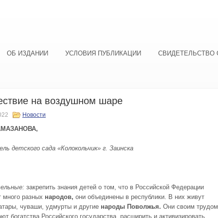
ОБ ИЗДАНИИ
УСЛОВИЯ ПУБЛИКАЦИИ
СВИДЕТЕЛЬСТВО 
ествие на воздушном шаре
022
Новости
АМАЗАНОВА,
ль детского сада «Колокольчик»
г. Заинска
тельные
:
закрепить знания детей о том, что в Российской Федерации
 много разных
народов
,
они объединены в республики. В них живут
татары, чуваши, удмурты и другие
народы Поволжья.
Они своим трудом
ют богатства Российского государства, расширить и активизировать