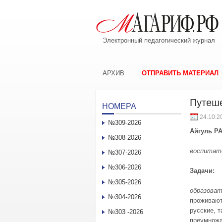
Электронный педагогический журнал
АРХИВ
ОТПРАВИТЬ МАТЕРИАЛ
Путеш
НОМЕРА
24.10.2
№309-2026
Айгуль Р
№308-2026
воспитате
№307-2026
№306-2026
Задачи
:
№305-2026
образова
№304-2026
проживают
русские, 
№303 -2026
преумножа