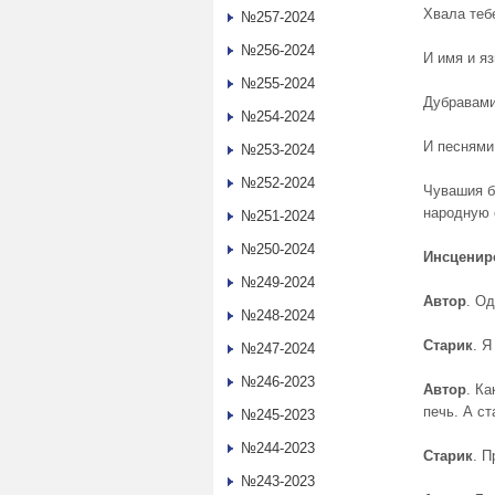
Хвала теб
№257-2024
№256-2024
И имя и яз
№255-2024
Дубравами
№254-2024
И песнями
№253-2024
№252-2024
Чувашия б
народную 
№251-2024
№250-2024
Инсценир
№249-2024
Автор
. Од
№248-2024
Старик
. Я
№247-2024
№246-2023
Автор
. Ка
печь. А ст
№245-2023
№244-2023
Старик
. П
№243-2023