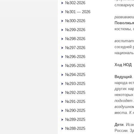
№302-2026
словарную
№301 — 2026
развиваю
№300-2026
Поволжь
костюмы, 
№299-2026
№298-2026
воспитат
соседней 
№297-2026
националь
№296-2026
Ход НОД
№295-2026
№294-2025
Ведущий
.
народа ес
№293-2025
других на
№292-2025
некоторых
подходят 
№291-2025
воздушном
№290-2025
места. К 
№289-2025
Дети
. Исә
№288-2025
России. З