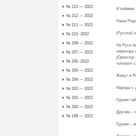
№ 213 — 2022
И поймём т
№ 212 — 2022
Наша Роди
№ 211 — 2022
(Русский 
№ 210 -2022
№ 209 — 2022
На Руси б
перехода 
№ 207 — 2022
(Оркестр 
№ 206 -2022
читают с
№ 205 — 2022
Живут в Р
№ 204 — 2022
Народы с 
№ 203 — 2022
№ 202 — 2022
Одним тай
№ 200 — 2022
Другим – 
№ 199 — 2022
Одним – м