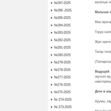
весёлые п
№287-2025
№286 -2025
Мальчик в
№285-2025
Мин ярата
№284-2025
Горур хал
№283-2025
№282-2025
Җан эретк
№281-2025
Татар теле
№280-2025
(Татарска
№279-2025
№278-2025
Ведущий
.
звучит му
№277-2025
навстречу
№276-2025
Дети
в
ма
№275-2025
№ 274-2025
Арумы, ка
№ 273-2025