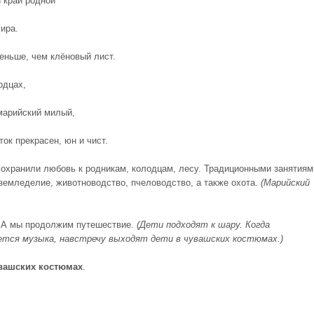
 край родной
ира.
еньше, чем клёновый лист.
рдцах,
марийский милый,
ток прекрасен, юн и чист.
охранили любовь к родникам, колодцам, лесу. Традиционными занятиям
земледелие, животноводство, пчеловодство, а также охота.
(Марийский
 А мы продолжим путешествие.
(Дети подходят к шару. Когда
ется музыка, навстречу выходят дети в чувашских костюмах.)
вашских
костюмах
.