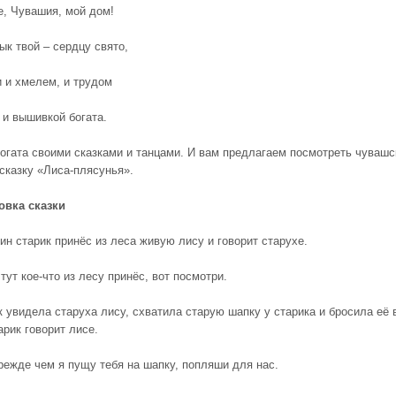
е, Чувашия, мой дом!
ык твой – сердцу свято,
 и хмелем, и трудом
 и вышивкой богата.
огата своими сказками и танцами. И вам предлагаем посмотреть чуваш
сказку «Лиса-плясунья».
овка сказки
ин старик принёс из леса живую лису и говорит старухе.
 тут кое-что из лесу принёс, вот посмотри.
к увидела старуха лису, схватила старую шапку у старика и бросила её 
арик говорит лисе.
режде чем я пущу тебя на шапку, попляши для нас.