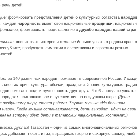
 речь детей;
щие
:
формировать представления детей о культурных богатства
народо
я
:
каждая
народность
имеет свои национальные
праздники
,
национальн
фольклор; формировать представление о
дружбе народов нашей стра
ельные
:
воспитывать интерес и желание больше узнать о родном крае, о
республике; пробуждать симпатии к сверстникам и взрослым разных
ностей.
 Более 140 различных народов проживает в современной России. У кажд
ть своя история, культура, обычаи, праздники. Знание культурных тради
родов помогает людям лучше понять друг друга. Чтобы получше узнать 
 народах я приглашаю вас в путешествие на воздушном шаре.
(Дети
к воздушному шару, стоят рядами. Звучит музыка «На большом
 шаре». Когда музыка останавливается, дети выходят, идут на свои
ним на встречу идут дети в татарских национальных костюмах.)
нмесез, дуслар! Татарстан – один из самых многонациональных регионов
десь добывают нефть и газ, выращивают зерно и сахарную свеклу, любя