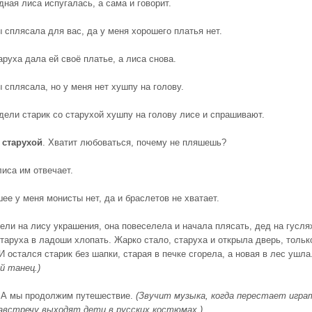
дная лиса испугалась, а сама и говорит.
ы сплясала для вас, да у меня хорошего платья нет.
аруха дала ей своё платье, а лиса снова.
ы сплясала, но у меня нет хушпу на голову.
адели старик со старухой хушпу на голову лисе и спрашивают.
старухой
. Хватит любоваться, почему не пляшешь?
лиса им отвечает.
шее у меня монисты нет, да и браслетов не хватает.
дели на лису украшения, она повеселела и начала плясать, дед на гусля
старуха в ладоши хлопать. Жарко стало, старуха и открыла дверь, тольк
И остался старик без шапки, старая в печке сгорела, а новая в лес ушла
й танец.)
 А мы продолжим путешествие.
(Звучит музыка, когда перестает игра
австречу выходят дети в русских костюмах.)