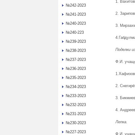
1. Вахитов
№242-2023
2. Зарипо
№241-2023
№240-2023
3. Мирзах
№240-223
4.Габдулм
№239-2023
Поделки и
№238-2023
№237-2023
Ф.И. учащ
№236-2023
1.Хафизов
№235-2023
2. Снегир
№234-2023
№233-2023
3. Бикмие
№232-2023
4. Андрее
№231-2023
Лепка.
№230-2023
№227-2023
Ф.И. учащ