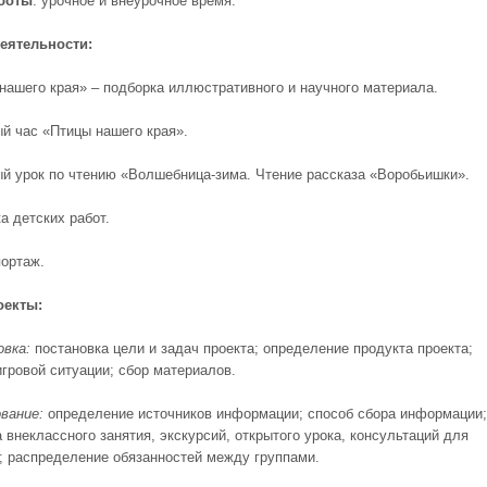
боты
: урочное и внеурочное время.
еятельности:
 нашего края» – подборка иллюстративного и научного материала.
ый час «Птицы нашего края».
ый урок по чтению «Волшебница-зима. Чтение рассказа «Воробьишки».
а детских работ.
портаж.
оекты:
овка:
постановка цели и задач проекта; определение продукта проекта;
игровой ситуации; сбор материалов.
ование:
определение источников информации; способ сбора информации;
 внеклассного занятия, экскурсий, открытого урока, консультаций для
; распределение обязанностей между группами.