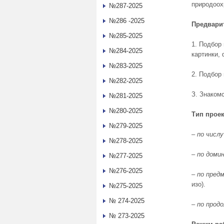
природоох
№287-2025
№286 -2025
Предвари
№285-2025
1. Подбор
№284-2025
картинки, 
№283-2025
2. Подбор
№282-2025
З. Знаком
№281-2025
№280-2025
Тип проек
№279-2025
–
по числу
№278-2025
–
по доми
№277-2025
№276-2025
–
по пред
изо).
№275-2025
№ 274-2025
–
по прод
№ 273-2025