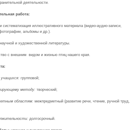
ранительной деятельности.
тельная работа:
 и систематизация иллюстративного материала (видео-аудио-записи,
фотографии, альбомы и др.).
 научной и художественной литературы.
ство с внешним видом и жизнью птиц нашего края.
та:
 учащихся:
групповой;
нирующему методу:
творческий;
метным областям:
межпредметный (развитие речи, чтение, ручной труд,
олжительности:
долгосрочный.