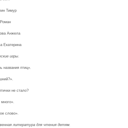
лин Тимур
 Роман
нова Анжела
ва Екатерина
ские игры.
ь названия птиц».
ишний?».
птички не стало?
 много».
ое слово».
венная литература для чтения детям.