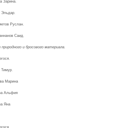
а Зарина.
в Эльдар.
метов Руслан.
аннанов Саид.
з природного и бросового материала.
егося.
 Тимур.
ёва Марина
ва Альфия
ва Яна
егося.