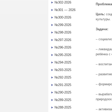
№302-2026
Проблема
№301 — 2026
Цель:
соци
№300-2026
культуры.
№299-2026
Задачи:
№298-2026
– социали
№297-2026
№296-2026
– ликвида
ребёнка с
№295-2026
№294-2025
– воспита
№293-2025
– развитие
№292-2025
– формиро
№291-2025
№290-2025
– вырабат
природоох
№289-2025
№288-2025
– активиз