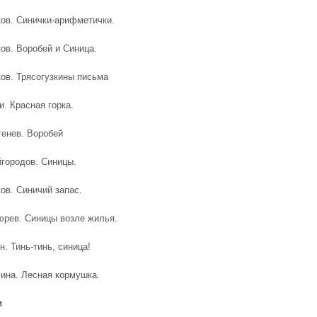
ков. Синички-арифметички.
ков. Воробей и Синица.
ков. Трясогузкины письма
и. Красная горка.
генев. Воробей
йгородов. Синицы.
ов. Синичий запас.
тюрев. Синицы возле жилья.
н. Тинь-тинь, синица!
лина. Лесная кормушка.
и