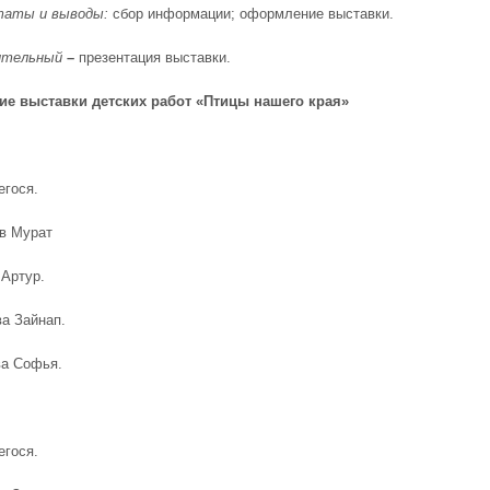
ьтаты и выводы:
сбор информации;
оформление выставки.
ительный
–
презентация выставки.
ие
выставки детских работ «Птицы нашего края»
егося.
ов Мурат
 Артур.
ва Зайнап.
ва Софья.
егося.