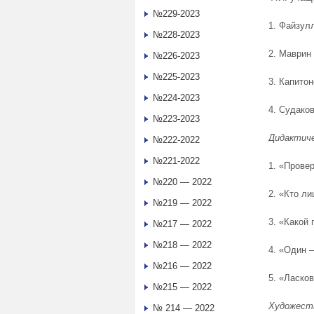
№229-2023
1. Файзул
№228-2023
2. Маврин
№226-2023
№225-2023
3. Капито
№224-2023
4. Судако
№223-2023
Дидактиче
№222-2022
№221-2022
1. «Провер
№220 — 2022
2. «Кто л
№219 — 2022
3. «Какой 
№217 — 2022
№218 — 2022
4. «Один –
№216 — 2022
5. «Ласков
№215 — 2022
Художест
№ 214 — 2022