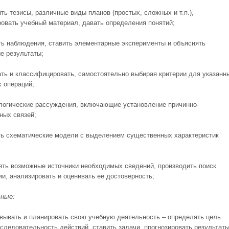
ть тезисы, различные виды планов (простых, сложных и т.п.),
ровать учебный материал, давать определения понятий;
ть наблюдения, ставить элементарные эксперименты и объяснять
е результаты;
ать и классифицировать, самостоятельно выбирая критерии для указанн
х операций;
 логические рассуждения, включающие установление причинно-
ных связей;
ть схематические модели с выделением существенных характеристик
ять возможные источники необходимых сведений, производить поиск
и, ана­лизировать и оценивать ее достоверность;
вные:
овывать и планировать свою учебную деятельность – определять цель
оследовательность действий, ставить задачи, прогнозировать результат