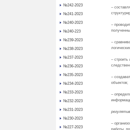
№242-2023
– составля
структури
№241-2023
№240-2023
– проводи
полученны
№240-223
№239-2023
– сравнив
логически
№238-2023
№237-2023
– строить
следствен
№236-2023
№235-2023
– создава
объектов;
№234-2023
№233-2023
– определ
информаци
№232-2023
№231-2023
регуляти
№230-2023
– организ
№227-2023
работы, п