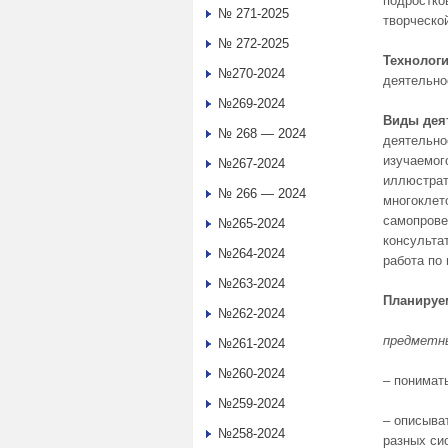
подростко
№ 271-2025
творческой
№ 272-2025
Технологи
№270-2024
деятельно
№269-2024
Виды дея
№ 268 — 2024
деятельно
изучаемог
№267-2024
иллюстрат
№ 266 — 2024
многоклет
самопрове
№265-2024
консульта
№264-2024
работа по
№263-2024
Планируе
№262-2024
предметн
№261-2024
№260-2024
– понимат
№259-2024
– описыва
№258-2024
разных си