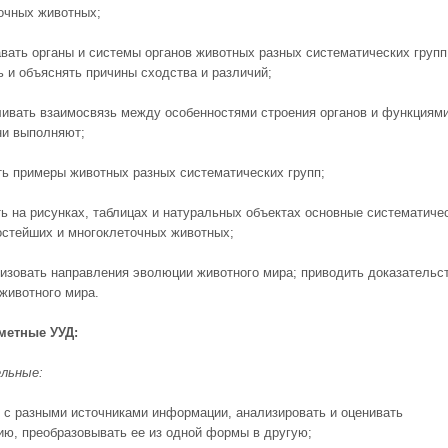
очных животных;
авать органы и системы органов животных разных систематических групп
ь и объяснять причины сходства и различий;
ливать взаимосвязь между особенно­стями строения органов и функциями
ни выполняют;
ть примеры животных разных система­тических групп;
ть на рисунках, таблицах и натуральных объектах основные систематиче
остейших и многоклеточных животных;
ризовать направления эволюции живот­ного мира; приводить доказательс
животного мира.
метные УУД:
льные:
ь с разными источниками информации, анализировать и оценивать
ю, преобразовывать ее из одной формы в другую;