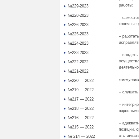
работы;
№229-2023
№228-2023
– самосто
конечные 
№226-2023
№225-2023
– работать
исправлят
№224-2023
№223-2023
– владеть
осуществл
№222-2022
деятельно
№221-2022
коммуник
№220 — 2022
№219 — 2022
– слушать
№217 — 2022
– интегри
№218 — 2022
взрослыми
№216 — 2022
– адекват
№215 — 2022
позиции, с
отстаиват
№ 214 — 2022