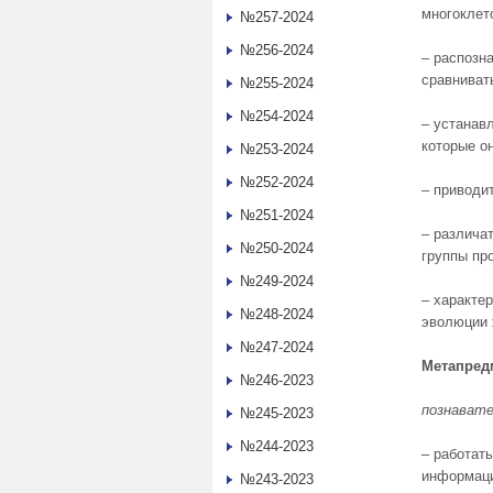
многоклет
№257-2024
№256-2024
– распозн
сравниват
№255-2024
№254-2024
– устанав
которые о
№253-2024
№252-2024
– приводи
№251-2024
– различа
№250-2024
группы пр
№249-2024
– характе
№248-2024
эволюции 
№247-2024
Метапред
№246-2023
познавате
№245-2023
№244-2023
– работат
информаци
№243-2023