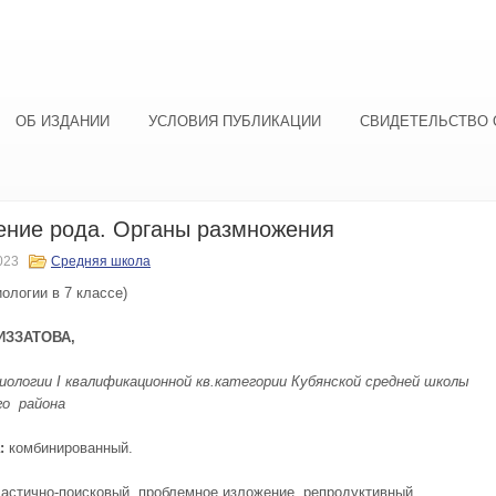
ОБ ИЗДАНИИ
УСЛОВИЯ ПУБЛИКАЦИИ
СВИДЕТЕЛЬСТВО 
ние рода. Органы размножения
023
Средняя школа
иологии в 7 классе)
ИЗЗАТОВА
,
биологии
I
квалификационной кв.категории
Кубянской средней школы
го
района
а:
комбинированный.
частично-поисковый, проблемное изложение, репродуктивный,