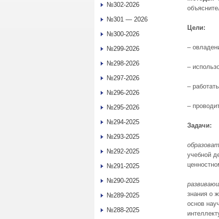
№302-2026
объясните
№301 — 2026
Цели:
№300-2026
– овладен
№299-2026
№298-2026
– использ
№297-2026
– работат
№296-2026
– проводи
№295-2026
№294-2025
Задачи:
№293-2025
образоват
№292-2025
учебной де
ценностно
№291-2025
№290-2025
развиваю
знания о 
№289-2025
основ нау
№288-2025
интеллект