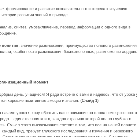
ые:
формирование и развитие познавательного интереса к изучению
 истории развития знаний о природе.
анализ, синтез, умозаключение, перевод информации с одного вида в
бобщение.
 понятия:
значение размножения, преимущество полового размножения
полым, особенности размножения беспозвоночных, размножение хордов
а
Организационный момент
Добрый день, учащиеся! Я рада встрече с вами и надеюсь, что от урока 
утся хорошие позитивные эмоции и знания.
(Слайд 1)
в начале урока я хочу обратить ваше внимание на слова немецкого поэта
рода – единственная книга, каждая страница которой полна глубокого
я». Смысл этого высказывания состоит в том, что все на нашей планете
, каждый вид, требует глубокого исследования и изучения и бережного