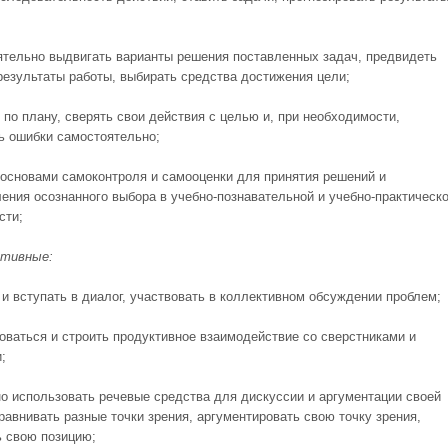
ятельно выдвигать варианты решения поставленных задач, предвидеть
результаты работы, выбирать средства достиже­ния цели;
 по плану, сверять свои действия с целью и, при необходимости,
ь ошибки самостоятельно;
 основами самоконтроля и самооцен­ки для принятия решений и
ения осознанного выбора в учебно-познавательной и учебно-практическ
сти;
ативные:
 и вступать в диалог, участвовать в коллективном обсуждении проблем;
роваться и строить продуктивное взаимодействие со сверстниками и
;
но использовать речевые средства для дискуссии и аргументации своей
равнивать разные точки зрения, аргументировать свою точку зрения,
ь свою позицию;