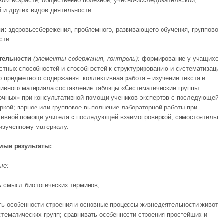
вом возрасте, общественно полезной, учебно-исследовательской,
 и дру­гих видов деятельности.
и:
здоровьесбережения, проблемного, развивающего обучения, группов
сти
тельности
(элементы содержания, контроль):
формирование у учащих
стных способностей и способностей к структурированию и систематизац
о предметного содержания: коллективная работа – изучение текста и
ивного материала составление таблицы «Систематические группы
очных» при консультативной помощи учеников-экспертов с последующе
ркой; парное или групповое выполнение лабораторной работы при
тивной помощи учителя с последующей взаимопроверкой; самостоятель
 изученному материалу.
мые результаты:
ые:
ь смысл биологических терминов;
ть особенности строения и основные процессы жизнедеятельности живо
стематических групп; сравнивать особенно­сти строения простейших и