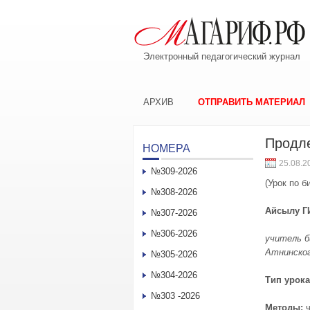
Электронный педагогический журнал
АРХИВ
ОТПРАВИТЬ МАТЕРИАЛ
Продле
НОМЕРА
25.08.2
№309-2026
(Урок по б
№308-2026
Айсылу Г
№307-2026
№306-2026
учитель 
Атнинско
№305-2026
№304-2026
Тип урок
№303 -2026
Методы: