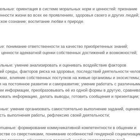
ельные:
ориентация в системе моральных норм и цен­ностей: признание
нности жизни во всех ее проявлениях, здоровья своего и дру­гих людей;
кое сознание; воспита­ние любви к природе.
ые:
понимание ответственности за качество приобретенных знаний;
 ценности адекватной оценки собственных достижений и возможностей;
льные:
умение анализировать и оценивать воздействие факторов
й среды, факторов риска на здоровье, последствий деятельности чело
емах, влияние собственных поступков на живые организмы и экосистемы;
я на постоянное развитие и саморазвитие; умение работать с различным
ми информации, пре­образовывать её из одной формы в другую, сравнив
ровать информацию, делать выводы, готовить сообщения и презентации;
вные:
умение организовать самостоятельно выполнение заданий, оценив
сть выполнения работы, рефлексию своей деятельности;
ативные:
формирование коммуникативной компетентности в общении и
естве со сверстниками, понимание особенностей гендерной социализаци