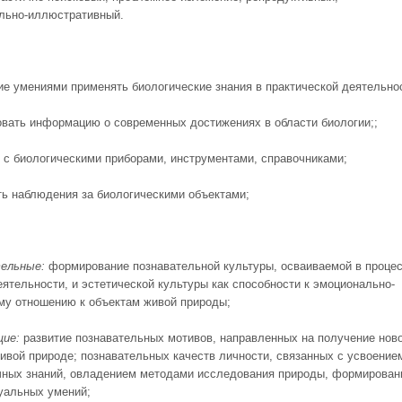
льно-иллюстративный.
ие умениями применять биологические знания в практической деятельно
овать информацию о современных достижениях в области биологии;;
ь с биологическими приборами, инструментами, справочниками;
ть наблюдения за биологическими объектами;
ельные:
формирование познавательной культуры, осваиваемой в проце
ятельно­сти, и эстетической культуры как способности к эмоционально-
му отношению к объектам живой природы;
щие:
развитие познавательных мотивов, направленных на получение нов
живой природе; познавательных качеств личности, связанных с усвоение
чных знаний, овладением методами исследования природы, формирова
уальных умений;