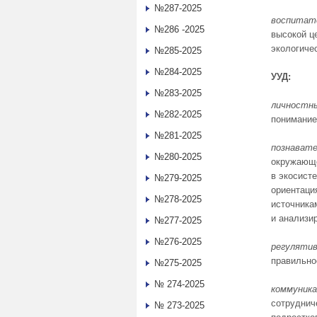
№287-2025
воспитат
№286 -2025
высокой це
экологичес
№285-2025
№284-2025
УУД:
№283-2025
личностн
№282-2025
понимание
№281-2025
познавате
№280-2025
окружающе
в экосист
№279-2025
ориентаци
№278-2025
источника
и анализи
№277-2025
№276-2025
регуляти
правильно
№275-2025
№ 274-2025
коммуник
сотруднич
№ 273-2025