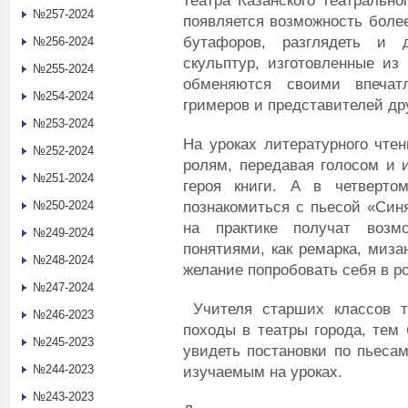
театра Казанского театрально
№257-2024
появляется возможность более
бутафоров, разглядеть и 
№256-2024
скульптур, изготовленные из
№255-2024
обменяются своими впечат
№254-2024
гримеров и представителей др
№253-2024
На уроках литературного чтен
№252-2024
ролям, передавая голосом и 
№251-2024
героя книги. А в четверто
познакомиться с пьесой «Син
№250-2024
на практике получат возм
№249-2024
понятиями, как ремарка, миза
№248-2024
желание попробовать себя в р
№247-2024
Учителя старших классов т
№246-2023
походы в театры города, тем
№245-2023
увидеть постановки по пьесам
№244-2023
изучаемым на уроках.
№243-2023