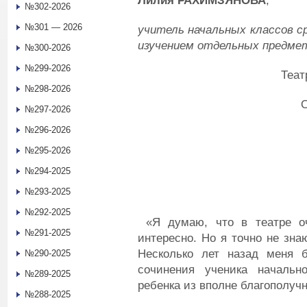
Лилия РАХИМЗЯНОВА
,
№302-2026
№301 — 2026
учитель начальных классов с
изучением отдельных предмет
№300-2026
№299-2026
Театр 
№298-2026
О
№297-2026
№296-2026
№295-2026
№294-2025
№293-2025
№292-2025
«Я думаю, что в театре оч
№291-2025
интересно. Но я точно не зна
Несколько лет назад меня б
№290-2025
сочинения ученика начальн
№289-2025
ребенка из вполне благополуч
№288-2025