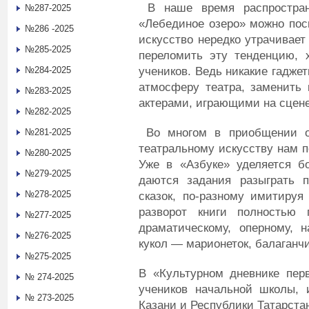
В наше время распростране
№287-2025
«Лебединое озеро» можно пос
№286 -2025
искусство нередко утрачивает
№285-2025
переломить эту тенденцию, 
учеников. Ведь никакие гадже
№284-2025
атмосферу театра, заменить 
№283-2025
актерами, играющими на сцене
№282-2025
Во многом в приобщении о
№281-2025
театральному искусству нам п
№280-2025
Уже в «Азбуке» уделяется б
№279-2025
даются задания разыграть 
№278-2025
сказок, по-разному имитируя
разворот книги полностью 
№277-2025
драматическому, оперному, н
№276-2025
кукол — марионеток, балаганчик
№275-2025
В «Культурном дневнике перв
№ 274-2025
учеников начальной школы, 
№ 273-2025
Казани и Республики Татарста