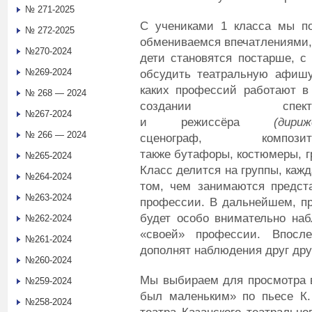
№ 271-2025
С учениками 1 класса мы по
№ 272-2025
обмениваемся впечатлениями, 
№270-2024
дети становятся постарше, с
№269-2024
обсудить театральную афишу,
каких профессий работают в
№ 268 — 2024
создании спекта
№267-2024
и режиссёра
(
дириж
№ 266 — 2024
сценограф, компо
также бутафоры, костюмеры, г
№265-2024
Класс делится на группы, кажд
№264-2024
том, чем занимаются предст
№263-2024
профессии. В дальнейшем, пр
будет особо внимательно наб
№262-2024
«своей» профессии. Впосл
№261-2024
дополнят наблюдения друг дру
№260-2024
Мы выбираем для просмотра в
№259-2024
был маленьким» по пьесе К. 
№258-2024