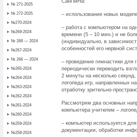
СанПиНа:
№ 271-2025
№ 272-2025
– использование новых модел
№270-2024
– работа с компьютером на одн
№269-2024
времени (5 – 10 мин.) и не бо
(индивидуально, в зависимости
№ 268 — 2024
особенностей его нервной сис
№267-2024
№ 266 — 2024
– проведение гимнастики для 
периодически переводить взгл
№265-2024
2 минуты на несколько секунд,
№264-2024
логопеда игр, направленных н
№263-2024
отработку зрительно-простран
№262-2024
Рассмотрим два основных нап
№261-2024
компьютера учителем – логопе
№260-2024
– компьютер используется для
№259-2024
документации, обработки инф
№258-2024