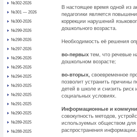
№302-2026
В настоящее время одной из а
№301 — 2026
педагогики является повышен
коррекции нарушений языковог
№300-2026
дошкольного возраста.
№299-2026
№298-2026
Необходимость её решения оп
№297-2026
во-первых
тем, что речевые н
№296-2026
дошкольном возрасте;
№295-2026
во-вторых,
своевременное про
№294-2025
позволит устранить причины 
№293-2025
детей в школе и снизить риск
№292-2025
социальных условиях.
№291-2025
Информационные и коммуник
№290-2025
совокупность методов, устрой
№289-2025
используемых обществом для с
распространения информации.
№288-2025