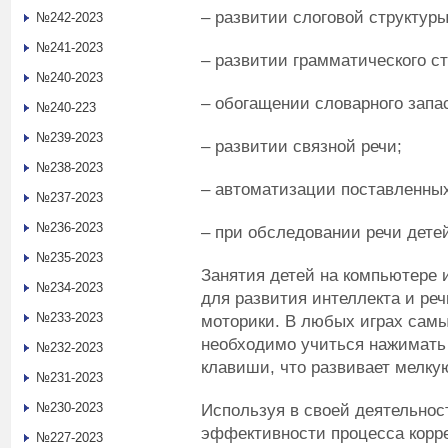
– развитии слоговой структуры
№242-2023
№241-2023
– развитии грамматического ст
№240-2023
– обогащении словарного запа
№240-223
№239-2023
– развитии связной речи;
№238-2023
– автоматизации поставленных
№237-2023
№236-2023
– при обследовании речи дете
№235-2023
Занятия детей на компьютере 
№234-2023
для развития интеллекта и реч
№233-2023
моторики. В любых играх сам
необходимо учиться нажимать
№232-2023
клавиши, что развивает мелку
№231-2023
№230-2023
Используя в своей деятельно
эффективности процесса корр
№227-2023