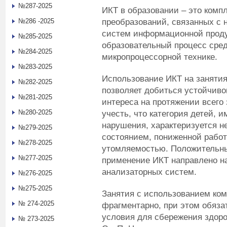
№287-2025
ИКТ в образовании – это комп
преобразований, связанных с
№286 -2025
систем информационной проду
№285-2025
образовательный процесс сред
№284-2025
микропроцессорной технике.
№283-2025
Использование ИКТ на занятия
№282-2025
позволяет добиться устойчиво
№281-2025
интереса на протяжении всего 
№280-2025
учесть, что категория детей,
нарушения, характеризуется 
№279-2025
состоянием, пониженной рабо
№278-2025
утомляемостью. Положительны
№277-2025
применение ИКТ направлено на
анализаторных систем.
№276-2025
№275-2025
Занятия с использованием ко
№ 274-2025
фрагментарно, при этом обяз
условия для сбережения здоро
№ 273-2025