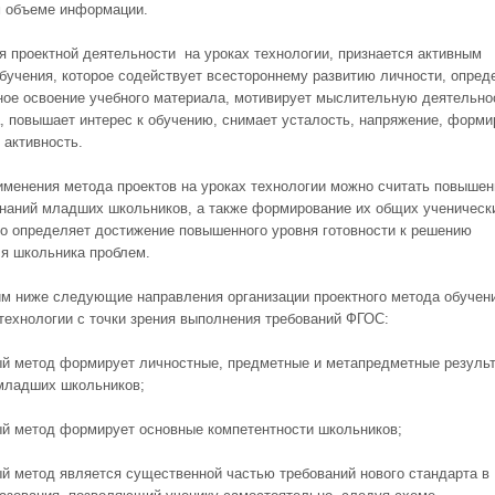
 объеме информации.
я проектной деятельности на уроках технологии, признается активным
бучения, которое содействует всестороннему развитию личности, опред
ное освоение учебного материала, мотивирует мыслительную деятельно
, повышает интерес к обучению, снимает усталость, напряжение, форми
 активность.
именения метода проектов на уроках технологии можно считать повышен
знаний младших школьников, а также формирование их общих ученическ
то определяет достижение повышенного уровня готовности к решению
я школьника проблем.
м ниже следующие направления организации проектного метода обучен
 технологии с точки зрения выполнения требований ФГОС:
ый метод формирует личностные, предметные и метапредметные резуль
младших школьников;
ый метод формирует основные компетентности школьников;
ый метод является существенной частью требований нового стандарта в