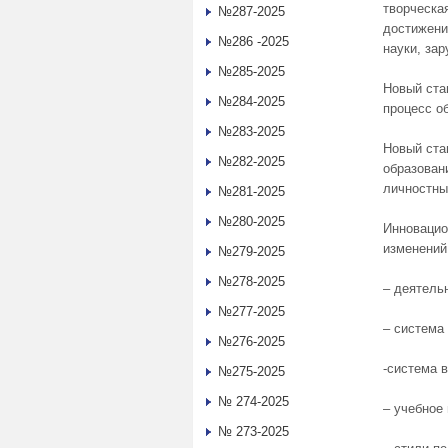
творческа
№287-2025
достижени
№286 -2025
науки, за
№285-2025
Новый ста
№284-2025
процесс об
№283-2025
Новый ста
№282-2025
образован
личностны
№281-2025
№280-2025
Инновацио
изменений
№279-2025
№278-2025
– деятель
№277-2025
– система
№276-2025
-система 
№275-2025
№ 274-2025
– учебное
№ 273-2025