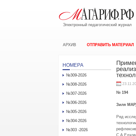
Электронный педагогический журнал
АРХИВ
ОТПРАВИТЬ МАТЕРИАЛ
Примен
НОМЕРА
реализ
технол
№309-2026
23.11.2
№308-2026
№ 194
№307-2026
№306-2026
Зиля МАР
№305-2026
Ряд иссле
№304-2026
технологи
рефлексив
№303 -2026
С.А.Елхов