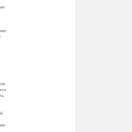
ния
мает
с
е
ов.
хся
ль,
ей
ами