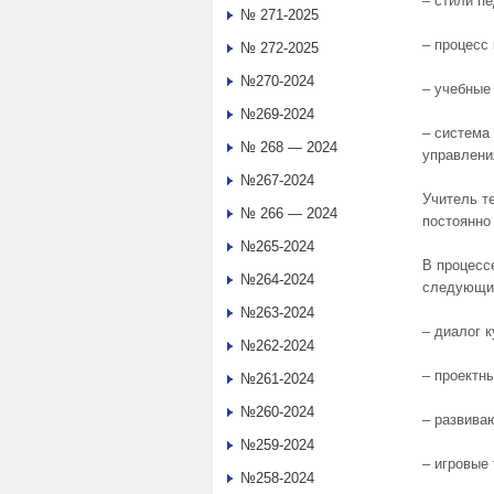
– стили п
№ 271-2025
– процесс
№ 272-2025
№270-2024
– учебные
№269-2024
– система
№ 268 — 2024
управлени
№267-2024
Учитель т
№ 266 — 2024
постоянно
№265-2024
В процесс
№264-2024
следующие
№263-2024
– диалог к
№262-2024
– проектн
№261-2024
№260-2024
– развива
№259-2024
– игровые 
№258-2024