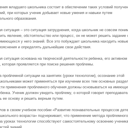
ения младшего школьника состоит в обеспечении таких условий получе
ний, при которых ученик добывает новые умения и навыки путем
ельного образования.
я ситуация – это ситуация затруднения, когда школьник не совсем пони
нить явление, обстоятельство или процесс, он не может решить задание 
меющихся у него знаний. Все это побуждает школьника находить новы
пояснения и определять дальнейшие свои действия.
я ситуация основана на творческой деятельности ребенка, его активном
 которая проявляется при поиске решения проблемы.
 проблемной ситуации на занятиях (уроки технологии), осознание этой
школьниками может применяться при изучении всех тем основных раздел
ти применения проблемного обучения должны основываться на имеющи
ебенка. Ученик должен увидеть проблему, о которой говорит преподавате
ь ее основу и решить верным путем.
лов в своем учебном пособии «Развитие познавательных процессов дет
школьного возраста» подчеркивает, что применение метода проблемного
на уроках технологии способствуют самостоятельному освоению ученик
астей знаний.