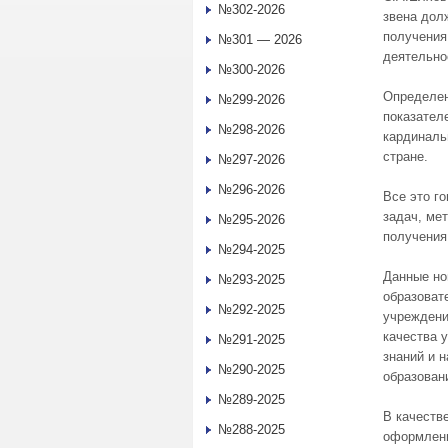
№302-2026
звена дол
получения
№301 — 2026
деятельно
№300-2026
Определен
№299-2026
показател
№298-2026
кардиналь
стране.
№297-2026
№296-2026
Все это г
задач, ме
№295-2026
получения
№294-2025
Данные но
№293-2025
образоват
№292-2025
учреждени
качества 
№291-2025
знаний и 
№290-2025
образован
№289-2025
В качеств
№288-2025
оформлени