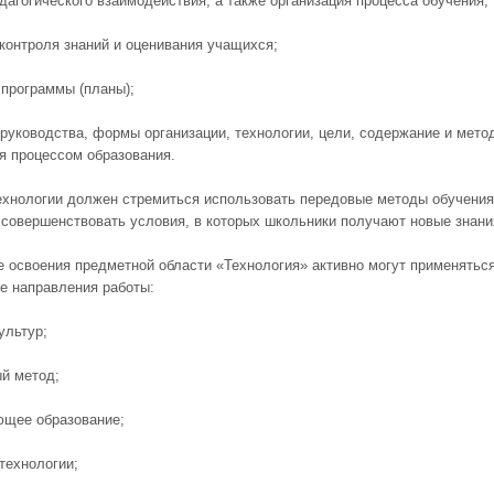
едагогического взаимодействия, а также организация процесса обучения;
 контроля знаний и оценивания учащихся;
 программы (планы);
 руководства, формы организации, технологии, цели, содержание и мето
я процессом образования.
ехнологии должен стремиться использовать передовые методы обучения
 совершенствовать условия, в которых школьники получают новые знани
е освоения предметной области «Технология» активно могут применятьс
 направления работы:
ультур;
ый метод;
ющее образование;
технологии;