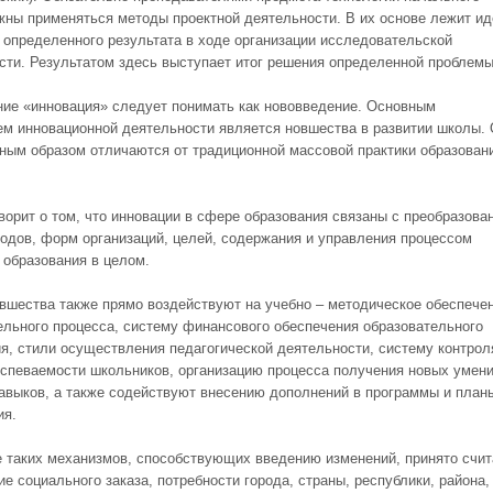
жны применяться методы проектной деятельности. В их основе лежит ид
 определенного результата в ходе организации исследовательской
сти. Результатом здесь выступает итог решения определенной проблемы
ие «инновация» следует понимать как нововведение. Основным
ем инновационной деятельности является новшества в развитии школы.
ным образом отличаются от традиционной массовой практики образован
оворит о том, что инновации в сфере образования связаны с преобразова
тодов, форм организаций, целей, содержания и управления процессом
 образования в целом.
вшества также прямо воздействуют на учебно – методическое обеспече
ельного процесса, систему финансового обеспечения образовательного
я, стили осуществления педагогической деятельности, систему контрол
успеваемости школьников, организацию процесса получения новых умени
навыков, а также содействуют внесению дополнений в программы и план
ия.
е таких механизмов, способствующих введению изменений, принято счит
е социального заказа, потребности города, страны, республики, района,