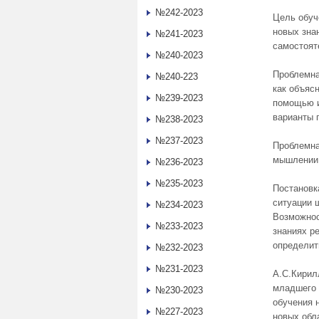
№242-2023
Цель обуч
новых зна
№241-2023
самостоят
№240-2023
Проблемна
№240-223
как объяс
№239-2023
помощью и
варианты 
№238-2023
№237-2023
Проблемна
мышлении,
№236-2023
№235-2023
Постановка
ситуации 
№234-2023
Возможнос
№233-2023
знаниях р
определит
№232-2023
№231-2023
А.С.Кирил
младшего 
№230-2023
обучения 
№227-2023
новых обл