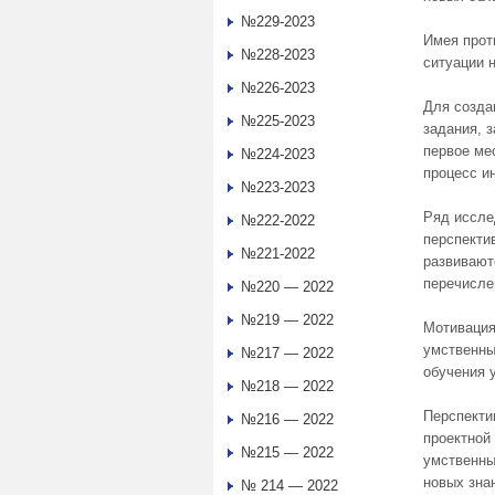
№229-2023
Имея прот
№228-2023
ситуации 
№226-2023
Для созда
№225-2023
задания, 
первое ме
№224-2023
процесс и
№223-2023
Ряд иссле
№222-2022
перспекти
№221-2022
развивают
перечисле
№220 — 2022
№219 — 2022
Мотивация
умственны
№217 — 2022
обучения 
№218 — 2022
Перспекти
№216 — 2022
проектной
№215 — 2022
умственны
новых зна
№ 214 — 2022