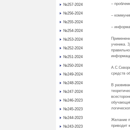
– проблем
№257-2024
№256-2024
– коммуни
№255-2024
– информа
№254-2024
Применени
№253-2024
ученика. 
№252-2024
правильно
информац
№251-2024
№250-2024
А.С.Сквор
средств о
№249-2024
№248-2024
В развива
теоретиче
№247-2024
всесторон
№246-2023
обучающий
логическо
№245-2023
№244-2023
Желание п
приводит 
№243-2023