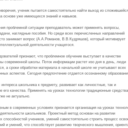
иворечия, ученик пытается самостоятельно найти выход из сложившейс
на основе уже имеющихся знаний и навыков.
ния проблемной ситуации преподаватель может применять вопросы,
задачи, наглядные пособия. Но среди всех перечисленных направлений
сто занимает вопрос (А.А.Романов, В.В.Кудряшов), который мотивирует
нтеллектуальной деятельности учащегося.
дователей признают, что проблемное обучение выступает в качестве
вы современной школы. Поток информации растет изо дня в день, люди
ся, а сроки обработки материала в начальной школе не учитывают всех
нных аспектов. Сегодня предпочтение отдается осознанному образовани
 интереса школьника к предмету, развивает как личностные, так и
е его качества. Применять на уроках технологии традиционные средства
уже не актуально.
вным в современных условиях признается организация на уроках технол
 деятельности школьников. Проектный метод основан на развитии
х способностей учеников, умений самостоятельно строить процесс осво
ний и умений, что способствует развитию творческого мышления, ориент