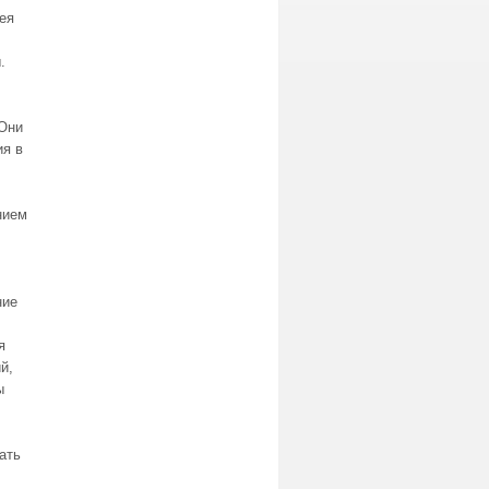
ея
.
 Они
ия в
нием
ние
я
й,
ы
ать