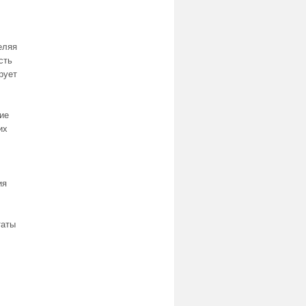
еляя
сть
рует
ие
их
ия
таты