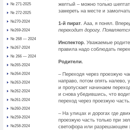
желтый – можно только шептат
№ 271-2025
замереть на месте и замолчат
№ 272-2025
№270-2024
1-й пират
. Ааа, я понял. Впер
переходит дорогу. Появляетс
№269-2024
№ 268 — 2024
Инспектор.
Уважаемые родител
№267-2024
правила надо соблюдать перех
№ 266 — 2024
Родители.
№265-2024
– Переходя через проезжую ча
№264-2024
направо, потом опять налево, 
№263-2024
и пропускает начинаем перехо
№262-2024
и снова убедившись, что води
№261-2024
переход через проезжую часть
№260-2024
– На улицах и дорогах где дви
№259-2024
проезжую часть только при зе
№258-2024
светофора или разрешающем ж