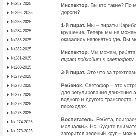
№287-2025
Инспектор.
Вы кто такие? Поч
дороги?
№286 -2025
№285-2025
1-й пират.
Мы – пираты Карибс
№284-2025
крушение. Теперь мы не можем
оказались непонятно где. Вы 
№283-2025
№282-2025
Инспектор.
Мы можем, ребята
№281-2025
пират подходит к светофору 
№280-2025
3-й пират.
Это что за трехглаз
№279-2025
Ребенок.
Светофор – это устр
№278-2025
для регулирования движения а
№277-2025
водного и другого транспорта,
№276-2025
переходах.
№275-2025
Воспитатель.
Ребята, поиграе
№ 274-2025
молчалки». Но, будьте внимат
№ 273-2025
загорится зеленый круг – можно