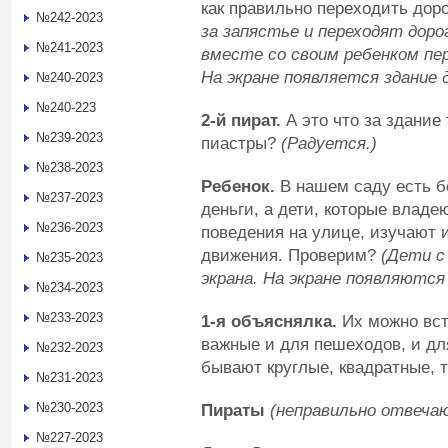
как правильно переходить доро
№242-2023
за запястье и переходят дор
№241-2023
вместе со своим ребенком пер
На экране появляется здание 
№240-2023
№240-223
2-й пират.
А это что за здание
№239-2023
пиастры?
(Радуется.)
№238-2023
Ребенок.
В нашем саду есть бе
№237-2023
деньги, а дети, которые владе
№236-2023
поведения на улице, изучают 
движения. Проверим?
(Дети с
№235-2023
экрана. На экране появляются
№234-2023
№233-2023
1-я объяснялка.
Их можно вст
важные и для пешеходов, и для
№232-2023
бывают круглые, квадратные, 
№231-2023
№230-2023
Пираты
(неправильно отвеча
№227-2023