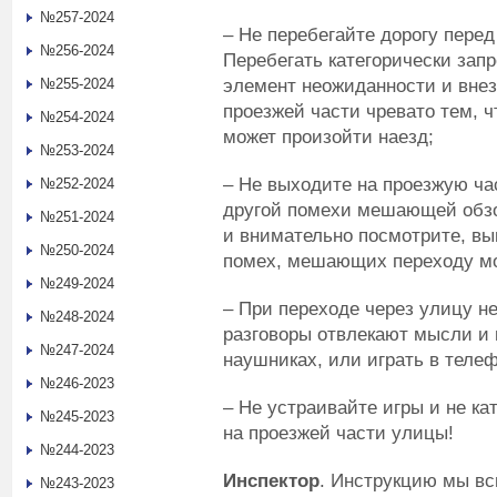
№257-2024
– Не перебегайте дорогу пере
№256-2024
Перебегать категорически запр
элемент неожиданности и вне
№255-2024
проезжей части чревато тем, ч
№254-2024
может произойти наезд;
№253-2024
– Не выходите на проезжую ч
№252-2024
другой помехи мешающей обзор
№251-2024
и внимательно посмотрите, вы
№250-2024
помех, мешающих переходу мо
№249-2024
– При переходе через улицу н
№248-2024
разговоры отвлекают мысли и 
№247-2024
наушниках, или играть в телеф
№246-2023
– Не устраивайте игры и не ка
№245-2023
на проезжей части улицы!
№244-2023
Инспектор
. Инструкцию мы вс
№243-2023