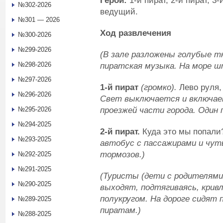
Герои:
1-й пират, 2-й пират, 3-
№302-2026
ведущий.
№301 — 2026
Ход развлечения
№300-2026
№299-2026
(В зале разложены голубые тк
№298-2026
пиратская музыка. На море ш
№297-2026
1-й пират
(громко).
Лево руля,
№296-2026
Свет выключается и включае
проезжей части города. Один 
№295-2026
№294-2025
2-й пират.
Куда это мы попал
№293-2025
автобус с пассажирами и чут
тормозов.)
№292-2025
№291-2025
(Туристы (дети с родителями
№290-2025
выходят, подтягиваясь, крив
полукругом. На дороге сидят
№289-2025
пиратам.)
№288-2025