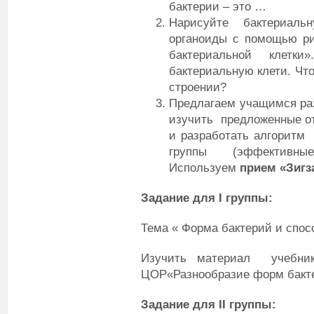
бактерии – это …
Нарисуйте бактериал
органоиды с помощью ри
бактериальной клетк
бактериальную клети. Что
строении?
Предлагаем учащимся раз
изучить предложенные от
и разработать алгоритм
группы (эффективны
Используем
прием «Зигза
Задание для
I
группы:
Тема « Форма бактерий и спо
Изучить материал учебни
ЦОР«Разнообразие форм бакт
Задание для
I
I группы: