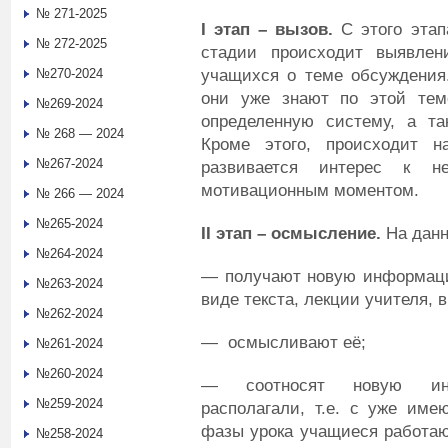
№ 271-2025
I
этап – вызов.
С этого этап
№ 272-2025
стадии происходит выявлен
учащихся о теме обсуждения.
№270-2024
они уже знают по этой тем
№269-2024
определенную систему, а та
№ 268 — 2024
Кроме этого, происходит н
№267-2024
развивается интерес к н
мотивационным моментом.
№ 266 — 2024
№265-2024
II
этап – осмысление.
На данн
№264-2024
— получают новую информа
№263-2024
виде текста, лекции учителя,
№262-2024
— осмысливают её;
№261-2024
№260-2024
— соотносят новую инфо
№259-2024
располагали, т.е. с уже им
фазы урока учащиеся работаю
№258-2024