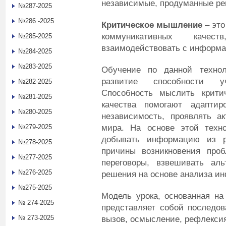
независимые, продуманные реш
№287-2025
№286 -2025
Критическое мышление
– это
коммуникативных качес
№285-2025
взаимодействовать с информац
№284-2025
№283-2025
Обучение по данной техноло
развитие способности у
№282-2025
Способность мыслить критич
№281-2025
качества помогают адаптир
№280-2025
независимость, проявлять а
мира. На основе этой техн
№279-2025
добывать информацию из ра
№278-2025
причины возникновения проб
№277-2025
переговоры, взвешивать аль
№276-2025
решения на основе анализа и
№275-2025
Модель урока, основанная на
№ 274-2025
представляет собой последов
№ 273-2025
вызов, осмысление, рефлекси