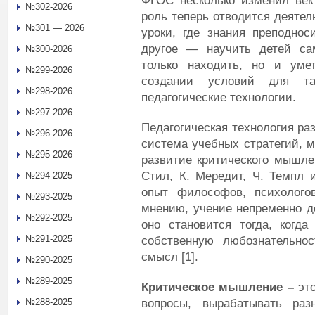
ФГОС несколько изменил вект
№302-2026
роль теперь отводится деятел
№301 — 2026
уроки, где знания преподнос
другое — научить детей сам
№300-2026
только находить, но и уме
№299-2026
создании условий для та
№298-2026
педагогические технологии.
№297-2026
Педагогическая технология ра
№296-2026
система учебных стратегий, м
№295-2026
развитие критического мышле
Стил, К. Мередит, Ч. Темпл 
№294-2025
опыт философов, психолого
№293-2025
мнению, учение непременно д
№292-2025
оно становится тогда, когд
№291-2025
собственную любознательно
смысл [1].
№290-2025
№289-2025
Критическое мышление
–
эт
вопросы, вырабатывать раз
№288-2025