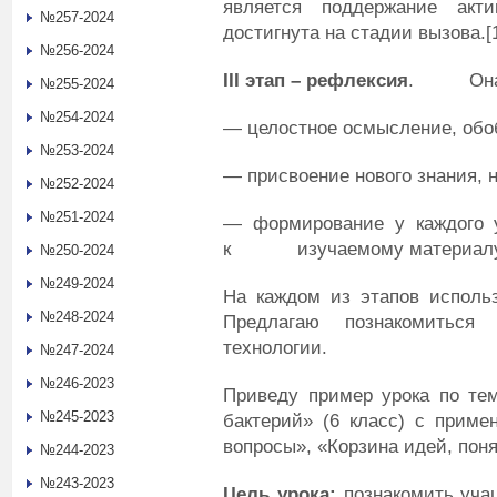
является поддержание акт
№257-2024
достигнута на стадии вызова.[
№256-2024
III
этап – рефлексия
. Она н
№255-2024
№254-2024
— целостное осмысление, об
№253-2024
— присвоение нового знания,
№252-2024
№251-2024
— формирование у каждого у
к изучаемому материалу 
№250-2024
№249-2024
На каждом из этапов исполь
№248-2024
Предлагаю познакомитьс
технологии.
№247-2024
№246-2023
Приведу пример урока по те
№245-2023
бактерий» (6 класс) с приме
вопросы», «Корзина идей, поня
№244-2023
№243-2023
Цель урока:
познакомить уча