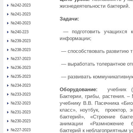
№242-2023
жизнедеятельности бактерий.
№241-2023
Задачи:
№240-2023
— подготовить учащихся к
№240-223
информации;
№239-2023
№238-2023
— способствовать развитию т
№237-2023
— выработать толерантное от
№236-2023
— развивать коммуникативную
№235-2023
№234-2023
Оборудование:
учебник (П
№233-2023
Бактерии, грибы, растения. –
учебнику В.В. Пасечника «Био
№232-2023
класс», ноутбук, проектор, 
№231-2023
бактерий», «Строение бакт
№230-2023
анимации «Размножение б
бактерий к неблагоприятным у
№227-2023