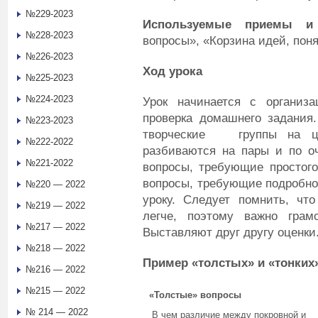
№229-2023
Используемые приемы и
№228-2023
вопросы», «Корзина идей, поня
№226-2023
Ход урока
№225-2023
№224-2023
Урок начинается с организа
проверка домашнего задания
№223-2023
творческие группы на це
№222-2022
разбиваются на пары и по оч
№221-2022
вопросы, требующие простого
вопросы, требующие подробног
№220 — 2022
уроку. Следует помнить, что
№219 — 2022
легче, поэтому важно грам
№217 — 2022
Выставляют друг другу оценки
№218 — 2022
Пример «толстых» и «тонких
№216 — 2022
№215 — 2022
«Толстые» вопросы
№ 214 — 2022
В чем различие между покровной и