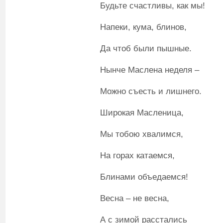
Будьте счастливы, как мы!
Напеки, кума, блинов,
Да чтоб были пышные.
Нынче Маслена неделя –
Можно съесть и лишнего.
Широкая Масленица,
Мы тобою хвалимся,
На горах катаемся,
Блинами объедаемся!
Весна – не весна,
А с зимой расстались