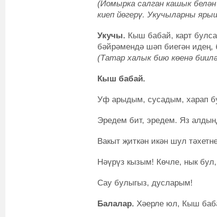
(Йомырка салган кашык белән
киеп йөгерү. Укучыларны яры
Укучы.
Кыш бабай, карт булсаң
бәйрәмендә шәп биегән идең,
(Татар халык бию көенә биилә
Кыш бабай.
Уф арыдым, сусадым, харап б
Эредем бит, эредем. Яз алдын
Вакыт җиткән икән шул тәхетн
Нәүрүз кызым! Көчле, нык бул
Сау булыгыз, дусларым!
Балалар.
Хәерле юл, Кыш баб