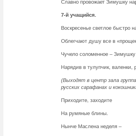
Славно провожает Зимушку на
7-й учащийся.
Воскресенье светлое быстро на
Облегчают душу все в «проще
Чучело соломенное – Зимушку 
Нарядив в тулупчик, валенки, 
(Выходят в центр зала групп
русских сарафанах и кокошник
Приходите, заходите
На румяные блины.
Нынче Маслена неделя –