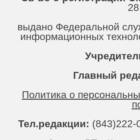
28
выдано Федеральной служ
информационных техноло
Учредител
Главный ред
Политика о персональн
п
Тел.редакции:
(843)222-0