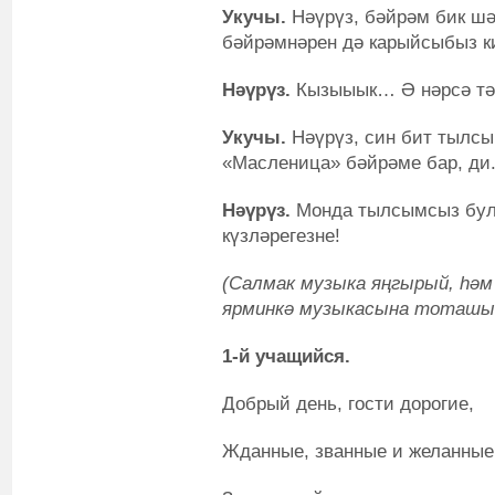
Укучы.
Нәүрүз, бәйрәм бик шә
бәйрәмнәрен дә карыйсыбыз к
Нәүрүз.
Кызыыык… Ә нәрсә тә
Укучы.
Нәүрүз, син бит тылсы
«Масленица» бәйрәме бар, ди. 
Нәүрүз.
Монда тылсымсыз бул
күзләрегезне!
(Салмак музыка яңгырый, һәм
ярминкә музыкасына тоташып,
1-й у
чащийся.
Добрый день, гости дорогие,
Жданные, званные и желанные