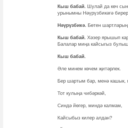
Кыш бабай.
Шулай да көч сын
урынымны Нәүрүзбикәгә бирер
Нәүрүзбикә.
Бөтен шартларыңа
Кыш бабай.
Хәзер ярышып кар
Балалар миңа кайсыгыз булы
Кыш бабай.
Әле минем көчем җитәрлек.
Бер шартым бар, менә кашык, 
Тот кулыңа чибәркәй,
Синдә йөгер, миндә калмам,
Кайсыбыз килер алдан?