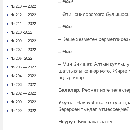
– Әйе!
№ 213 — 2022
– Әти -әниләрегезгә булышас
№ 212 — 2022
№ 211 — 2022
– Әйе.
№ 210 -2022
– Кеше хезмәтен хөрмәтлисез
№ 209 — 2022
№ 207 — 2022
– Әйе.
№ 206 -2022
– Мин бик шат. Алтын куллы, 
№ 205 — 2022
шатлыклы көннәр көтә. Җиргә
№ 204 — 2022
яңгыр инәр.
№ 203 — 2022
Балалар.
Рәхмәт изге теләклә
№ 202 — 2022
Укучы.
Нәүрүзбикә, яз турынд
№ 200 — 2022
берәрсен тыңлап үтмәссеңме?
№ 199 — 2022
Нәүрүз
. Бик рәхәтләнеп.