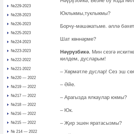
Нәүрүзбикә, Безне бу язда нил
№229-2023
Юклыкмы,туклыкмы?
№228-2023
№226-2023
Борчу-мәшәкатьме. әллә бәхе
№225-2023
Шат көннәрме?
№224-2023
№223-2023
Нәүрүзбикә.
Мин сезгә искитк
килдем, дусларым!
№222-2022
№221-2022
– Хөрмәтле дуслар! Сез эш сө
№220 — 2022
– Әйе.
№219 — 2022
№217 — 2022
– Арагызда ялкаулар юкмы?
№218 — 2022
– Юк.
№216 — 2022
– Җир эшен яратасызмы?
№215 — 2022
№ 214 — 2022