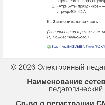
https://learningapps.org/d
«Атрибуты праздников» — h
v=pwqo40ke217.
III
.
Заключительная часть
(
Исполнение на трех языках п
Р.) Рождественск
ого.)
Валентина ВАСИЛЬЕВА
,
Галия ПАСКА
© 2026 Электронный педа
Наименование сетев
педагогически
Св-во о регистрации СМ