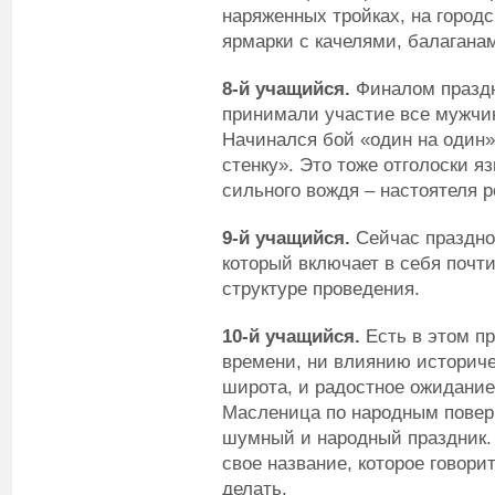
наряженных тройках, на город
ярмарки с качелями, балагана
8-й учащийся.
Финалом праздн
принимали участие все мужчин
Начинался бой «один на один»
стенку». Это тоже отголоски я
сильного вождя – настоятеля р
9-й учащийся.
Сейчас праздно
который включает в себя почт
структуре проведения.
10-й учащийся.
Есть в этом пр
времени, ни влиянию историче
широта, и радостное ожидание
Масленица по народным повер
шумный и народный праздник.
свое название, которое говорит
делать.