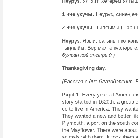
Нәүрүз.
Ул бит, хәтерем ялгыш
1 нче укучы.
Нәүрүз, синең өч
2 нче укучы.
Тылсымың бар би
Нәүрүз.
Ярый, сагынып көткәне
тыңлыйм. Бер мәлгә күзләре
булган көй яңгырый.)
Thanksgiving day.
(Рассказ о дне благодарения
Pupil 1.
Every year all American
story started in 1620th. a group 
co to live in America. They wanted
They wanted a new and better lif
Plymouth, a port on the south co
the Mayflower. There were about 
animals with them. It took them a