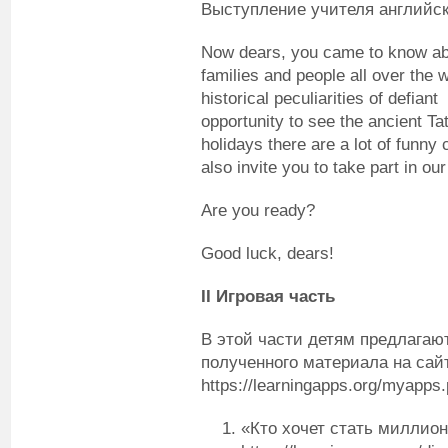
Выступление учителя английск
Now dears, you came to know abou
families and people all over the 
historical peculiarities of defian
opportunity to see the ancient Ta
holidays there are a lot of funn
also invite you to take part in ou
Are you ready?
Good luck, dears!
II
Игровая часть
В этой части детям предлагаю
полученного материала на сай
https://learningapps.org/myapps.
«Кто хочет стать миллион