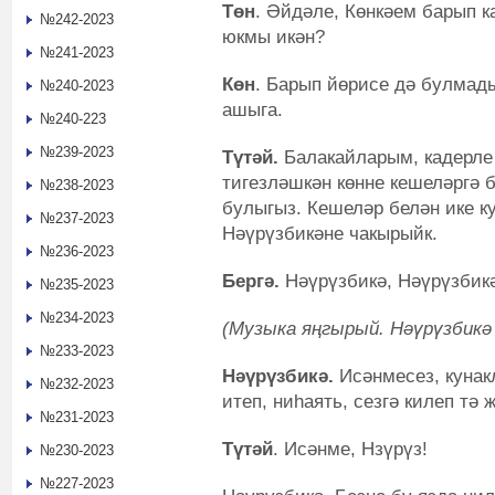
Төн
. Әйдәле, Көнкәем барып к
№242-2023
юкмы икән?
№241-2023
Көн
. Барып йөрисе дә булмады
№240-2023
ашыга.
№240-223
№239-2023
Түтәй.
Балакайларым, кадерле 
тигезләшкән көнне кешеләргә б
№238-2023
булыгыз. Кешеләр белән ике к
№237-2023
Нәүрүзбикәне чакырыйк.
№236-2023
Бергә.
Нәүрүзбикә, Нәүрүзбикә
№235-2023
№234-2023
(Музыка яңгырый. Нәүрүзбикә 
№233-2023
Нәүрүзбикә.
Исәнмесез, кунак
№232-2023
итеп, ниһаять, сезгә килеп тә 
№231-2023
Түтәй
. Исәнме, Нзүрүз!
№230-2023
№227-2023