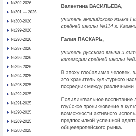
№302-2026
Валентина ВАСИЛЬЕВА,
№301 — 2026
учитель английского языка
I
к
№300-2026
средней школы №114 г. Казан
№299-2026
Галия ПАСКАРЬ,
№298-2026
№297-2026
учитель русского языка и л
№296-2026
категории средней школы №82 
№295-2026
В эпоху глобализма человек,
№294-2025
это хранитель культурного нас
№293-2025
посредник между различными 
№292-2025
Полилингвальное воспитание 
№291-2025
глубокое проникновение в куль
№290-2025
возможности активного исполь
предпосылкой успешной адап
№289-2025
общеевропейского рынка.
№288-2025