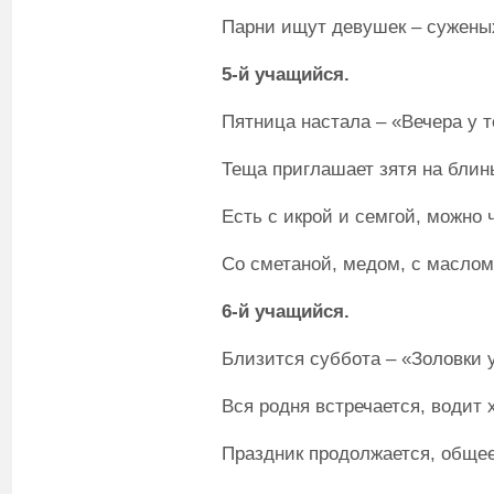
Парни ищут девушек – сужены
5-й учащийся.
Пятница настала – «Вечера у
Теща приглашает зятя на блин
Есть с икрой и семгой, можно 
Со сметаной, медом, с маслом
6-й учащийся.
Близится суббота – «Золовки 
Вся родня встречается, водит 
Праздник продолжается, общее