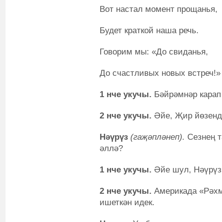
Вот настал момент прощанья,
Будет краткой наша речь.
Говорим мы: «До свиданья,
До счастливых новых встреч!»
1 нче укучы.
Бәйрәмнәр карап 
2 нче укучы.
Әйе, Җир йөзенд
Нәүрүз
(гаҗәпләнеп).
Сезнең 
әллә?
1 нче укучы.
Әйе шул, Нәүрүз
2 нче укучы.
Америкада «Рәхм
ишеткән идек.