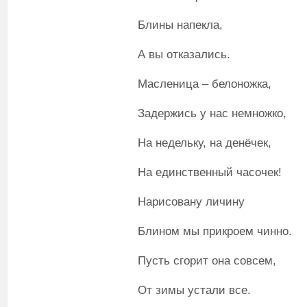
Блины напекла,
А вы отказались.
Масленица – белоножка,
Задержись у нас немножко,
На недельку, на денёчек,
На единственный часочек!
Нарисовану личину
Блином мы прикроем чинно.
Пусть сгорит она совсем,
От зимы устали все.