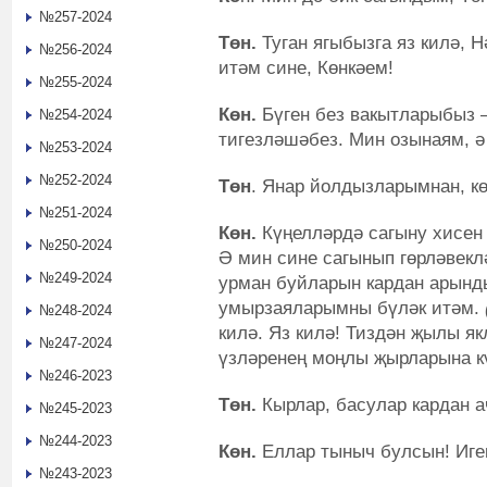
№257-2024
Төн.
Туган ягыбызга яз килә, 
№256-2024
итәм сине, Көнкәем!
№255-2024
Көн.
Бүген без вакытларыбыз –
№254-2024
тигезләшәбез. Мин озынаям, ә
№253-2024
№252-2024
Төн
. Янар йолдызларымнан, к
№251-2024
Көн.
Күңелләрдә сагыну хисен 
№250-2024
Ә мин сине сагынып гөрләвекл
№249-2024
урман буйларын кардан арынд
умырзаяларымны бүләк итәм.
№248-2024
килә. Яз килә! Тиздән җылы я
№247-2024
үзләренең моңлы җырларына к
№246-2023
Төн.
Кырлар, басулар кардан а
№245-2023
№244-2023
Көн.
Еллар тыныч булсын! Иге
№243-2023