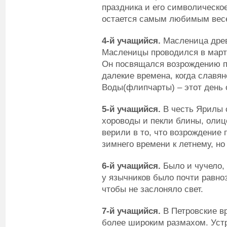
праздника и его символическо
остается самым любимым весе
4-й учащийся.
Масленица древ
Масленицы проводился в марте
Он посвящался возрождению пр
далекие времена, когда славян
Воды(флипчарты) – этот день 
5-й учащийся.
В честь Ярилы 
хороводы и пекли блины, оли
верили в то, что возрождение 
зимнего времени к летнему, н
6-й учащийся.
Было и чучело, 
у язычников было почти равноз
чтобы не заслоняло свет.
7-й учащийся.
В Петровские в
более широким размахом. Устр