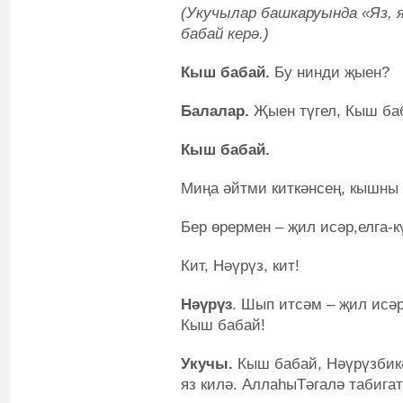
(Укучылар башкаруында «Яз, 
бабай керә.)
Кыш бабай.
Бу нинди җыен?
Балалар.
Җыен түгел, Кыш ба
Кыш бабай.
Миңа әйтми киткәнсең, кышны 
Бер өрермен – җил исәр,елга-кү
Кит, Нәүрүз, кит!
Нәүрүз
. Шып итсәм – җил исәр
Кыш бабай!
Укучы.
Кыш бабай, Нәүрүзбик
яз килә. АллаһыТәгалә табига