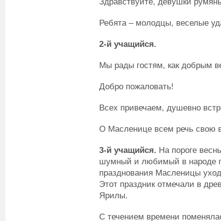
Здравствуйте, девушки румян
Ребята – молодцы, веселые у
2-й учащийся.
Мы рады гостям, как добрым в
Добро пожаловать!
Всех привечаем, душевно встр
О Масленице всем речь свою 
3-й учащийся.
На пороге весн
шумный и любимый в народе п
празднования Масленицы уходи
Этот праздник отмечали в дре
Ярилы.
С течением времени поменялас