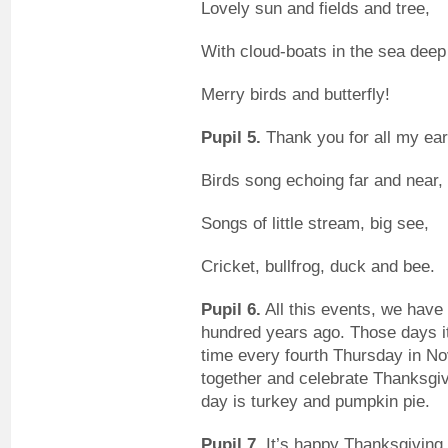
Lovely sun and fields and tree,
With cloud-boats in the sea deep
Merry birds and butterfly!
Pupil 5.
Thank you for all my ear
Birds song echoing far and near,
Songs of little stream, big see,
Cricket, bullfrog, duck and bee.
Pupil 6.
All this events, we have
hundred years ago. Those days it 
time every fourth Thursday in No
together and celebrate Thanksgivi
day is turkey and pumpkin pie.
Pupil 7.
It’s happy Thanksgiving,