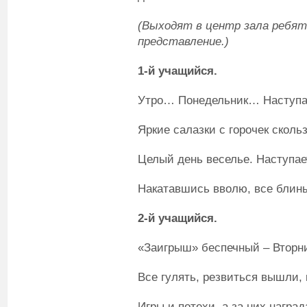
(Выходят в центр зала ребят
представление.)
1-й учащийся.
Утро… Понедельник… Наступае
Яркие салазки с горочек скольз
Целый день веселье. Наступае
Накатавшись вволю, все блины
2-й учащийся.
«Заигрыш» беспечный – Вторни
Все гулять, резвиться вышли, 
Игры и потехи, а за них наград