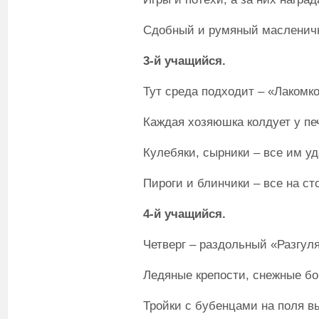
Сдобный и румяный масленич
3-й учащийся.
Тут среда подходит – «Лакомко
Каждая хозяюшка колдует у пе
Кулебяки, сырники – все им уд
Пироги и блинчики – все на ст
4-й учащийся.
Четверг – раздольный «Разгул
Ледяные крепости, снежные б
Тройки с бубенцами на поля в