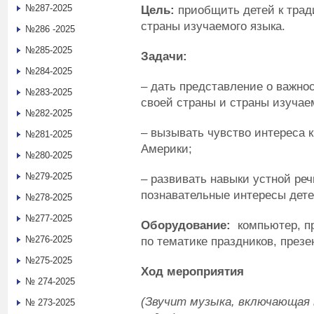
№287-2025
Цель:
приобщить детей к тра
страны изучаемого языка.
№286 -2025
№285-2025
Задачи:
№284-2025
– дать представление о важно
№283-2025
своей страны и страны изучае
№282-2025
– вызывать чувство интереса к
№281-2025
Америки;
№280-2025
№279-2025
– развивать навыки устной реч
познавательные интересы дете
№278-2025
№277-2025
Оборудование:
компьютер, пр
№276-2025
по тематике праздников, презе
№275-2025
Ход мероприятия
№ 274-2025
(Звучит музыка, включающая 
№ 273-2025