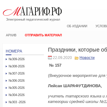
Электронный педагогический журнал
ОБ ИЗДАНИИ
УСЛОВ
АРХИВ
ОТПРАВИТЬ МАТЕРИАЛ
Праздники, которые о
НОМЕРА
22.09.2020
Новости
№309-2026
№ 157
№308-2026
№307-2026
(Внеурочное мероприятие для 
№306-2026
Лейсан ШАРАФУТДИНОВА,
№305-2026
№304-2026
учитель татарского языка 
категории средней школы №11
№303 -2026