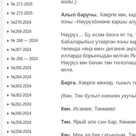
воды.)
№ 271-2025
№ 272-2025
Алып баручы.
Хәерле көн, ка
язны –Нәүрүзбикәне каршы ал
№270-2024
№269-2024
Нәүрүз… Бу исем безгә ят та, 
№ 268 — 2024
бабаларыбыз уткәргән язны к
телендә «яңа көн» дигәнне аңл
№267-2024
илләрдә борынгыдан килгән Я
№ 266 — 2024
Нәүрүз көн белән төн тигезләш
№265-2024
килә.
№264-2024
Бергә.
Хәерле көннәр, тыныч т
№263-2024
(Көн, Төн булып киенгән укучы
№262-2024
№261-2024
Көн.
Исәнме, Төнкәем!
№260-2024
Төн.
Ярый әле син бар, Көнкәе
№259-2024
№258-2024
Кө
н. Мин дә бик сагындым, Тө