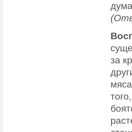
дума
(От
Восп
суще
за к
друг
мяса
того
боят
раст