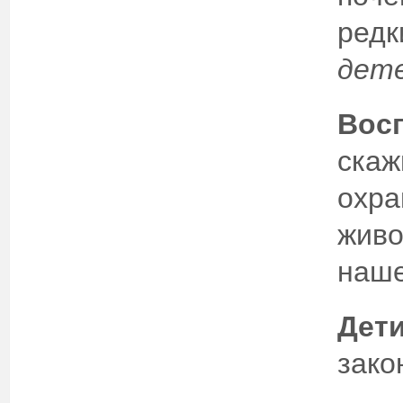
ред
дете
Восп
скаж
охра
живо
наше
Дети
зако