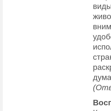
виды
живо
вним
удоб
испо
стра
раск
дума
(От
Восп