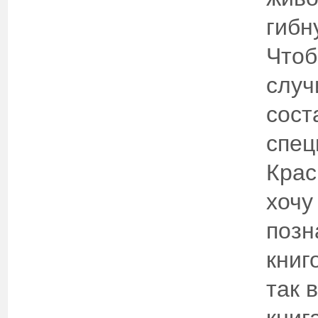
гибн
Чтоб
случ
сост
спец
Крас
хочу
позн
книг
так 