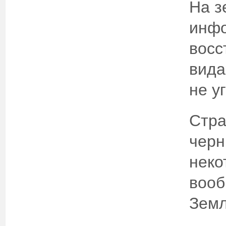
На з
инфо
восс
вида
не у
Стра
черн
неко
вооб
Земл