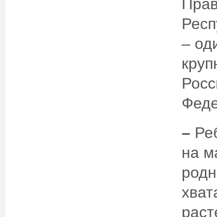
Прав
Респ
– од
круп
Росс
Феде
–
Ре
на м
родн
хват
раст