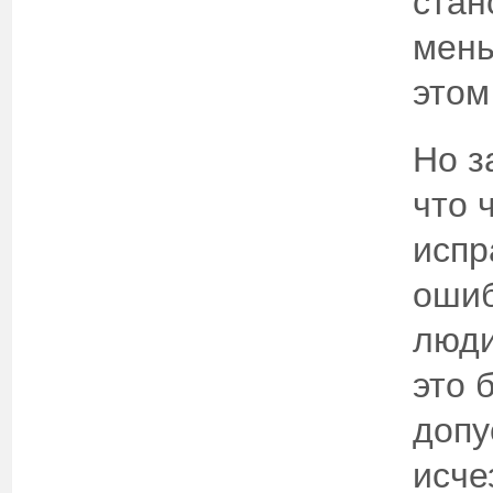
стан
мень
этом
Но з
что 
испр
ошиб
люди
это 
допу
исче