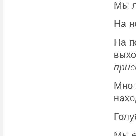
Мы л
На н
На п
вых
прис
Мног
нахо
Голу
Мы е