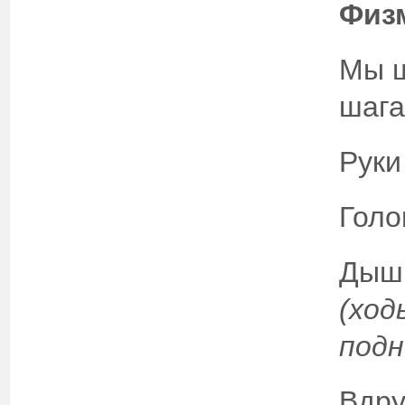
Физ
Мы ш
шага
Руки
Голо
Дыши
(ход
подн
Вдру