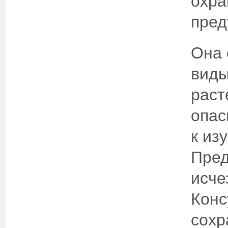
охра
пред
Она 
виды
раст
опас
к из
Пред
исче
Конс
сохр