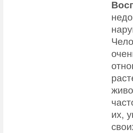
Восп
недо
нару
Чело
очен
отно
раст
живо
част
их, 
свои