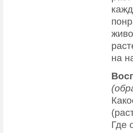
кажд
пон
живо
раст
на н
Вос
(обр
Како
(рас
Где 