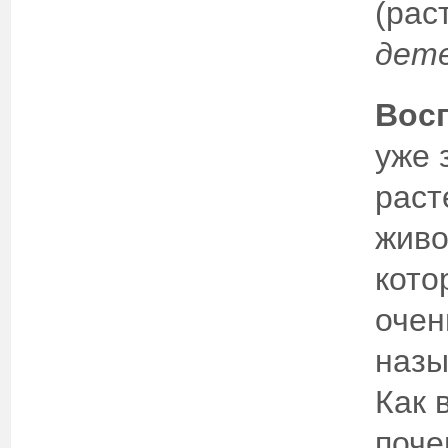
(рас
дете
Восп
уже 
раст
живо
кото
очен
назы
Как 
поче