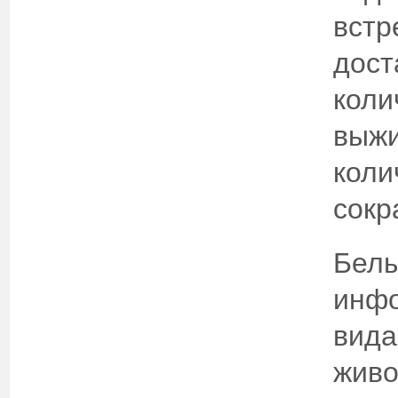
встр
дост
коли
выжи
коли
сокр
Белы
инфо
вида
живо