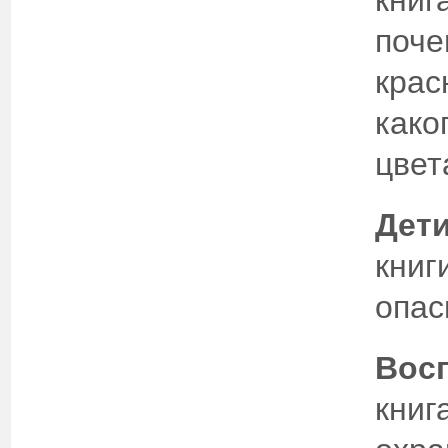
книг
поче
крас
како
цвет
Дети
книг
опас
Восп
книг