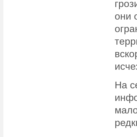
гроз
они 
огра
терр
вско
исче
На с
инфо
мало
редк