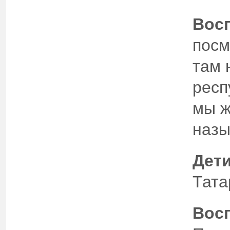
Восп
посм
там 
респ
мы ж
назы
Дети
Тата
Восп