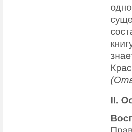
одно
суще
сост
книг
знае
Крас
(От
II
. О
Восп
Прав