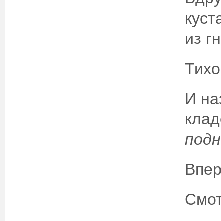
куст
из г
Тихо
И на
кла
подн
Впер
Смот