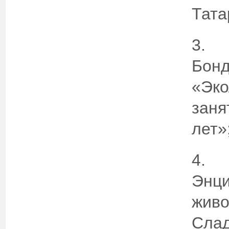
Тата
3.
Бонд
«Эко
заня
лет»
Энци
живо
Слад