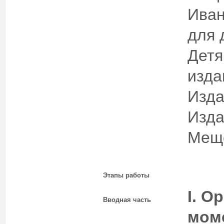
Иван
для 
Детя
изда
Изда
Изда
Меще
Этапы работы
I
. О
Вводная часть
мом