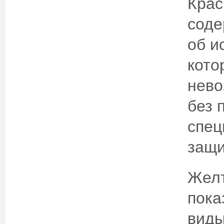
Крас
сод
об и
кото
нево
без 
спец
защи
Жел
пока
виды