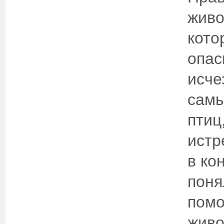
живо
кото
опас
исче
самы
птиц
истр
в ко
поня
помо
живо