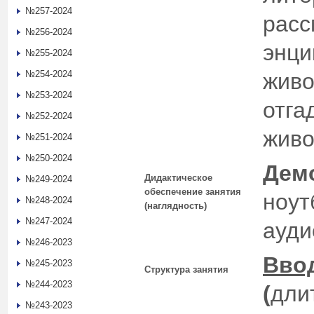
№257-2024
расс
№256-2024
энци
№255-2024
№254-2024
живо
№253-2024
отга
№252-2024
живо
№251-2024
№250-2024
Дем
Дидактическое
№249-2024
обеспечение занятия
ноут
№248-2024
(наглядность)
№247-2024
ауди
№246-2023
Вво
№245-2023
Структура занятия
№244-2023
(
дли
№243-2023