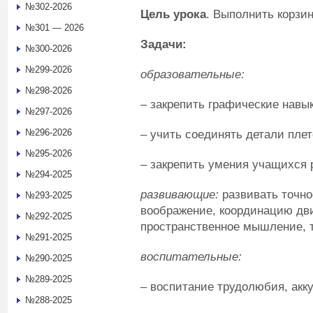
№302-2026
Цель урока
. Выполнить корзи
№301 — 2026
Задачи:
№300-2026
№299-2026
образовательные:
№298-2026
– закрепить графические навык
№297-2026
№296-2026
– учить соединять детали пле
№295-2026
– закрепить умения учащихся 
№294-2025
развивающие:
развивать точно
№293-2025
воображение, координацию дв
№292-2025
пространственное мышление, 
№291-2025
воспитательные:
№290-2025
№289-2025
– воспитание трудолюбия, акк
№288-2025