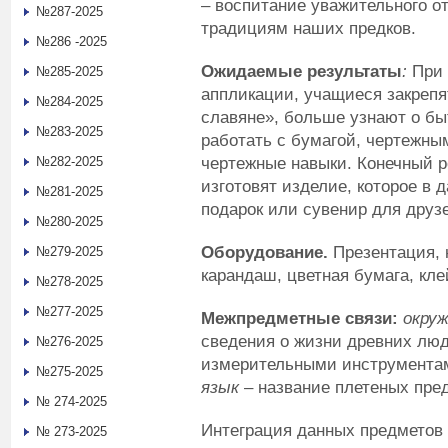
– воспитание уважительного о
№287-2025
традициям наших предков.
№286 -2025
Ожидаемые результаты
:
При
№285-2025
аппликации, учащиеся закрепя
№284-2025
славяне», больше узнают о бы
№283-2025
работать с бумагой, чертежны
чертежные навыки. Конечный ре
№282-2025
изготовят изделие, которое в 
№281-2025
подарок или сувенир для друзе
№280-2025
Оборудование.
Презентация, 
№279-2025
карандаш, цветная бумага, кле
№278-2025
№277-2025
Межпредметные связи:
окру
сведения о жизни древних лю
№276-2025
измерительными инструментам
№275-2025
язык
– название плетеных пред
№ 274-2025
Интеграция данных предметов 
№ 273-2025