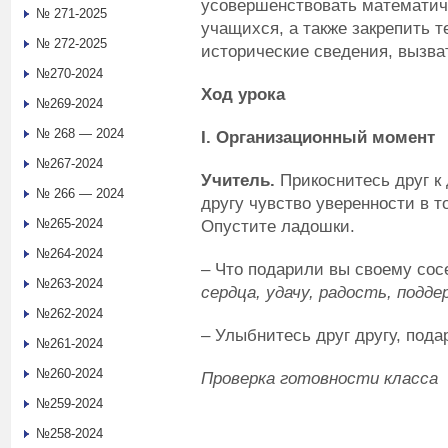
усовершенствовать математич
№ 271-2025
учащихся, а также закрепить 
№ 272-2025
исторические сведения, вызват
№270-2024
Ход урока
№269-2024
№ 268 — 2024
I
. Организационный момент
№267-2024
Учитель.
Прикоснитесь друг к 
№ 266 — 2024
другу чувство уверенности в то
№265-2024
Опустите ладошки.
№264-2024
– Что подарили вы своему со
№263-2024
сердца, удачу, радость, подде
№262-2024
– Улыбнитесь друг другу, пода
№261-2024
№260-2024
Проверка готовности класса к
№259-2024
№258-2024