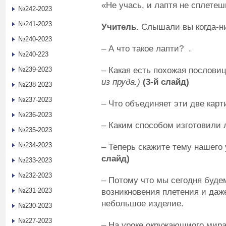
«Не учась, и лаптя не сплетеш
№242-2023
№241-2023
Учитель.
Слышали вы когда-ни
№240-2023
– А что такое лапти?
.
№240-223
– Какая есть похожая послови
№239-2023
из пруда.)
(3-й слайд)
№238-2023
№237-2023
– Что объединяет эти две карт
№236-2023
– Каким способом изготовили 
№235-2023
№234-2023
– Теперь скажите тему нашего 
слайд)
№233-2023
№232-2023
– Потому что мы сегодня буде
№231-2023
возникновения плетения и даж
небольшое изделие.
№230-2023
№227-2023
– На уроке окружающиого мира