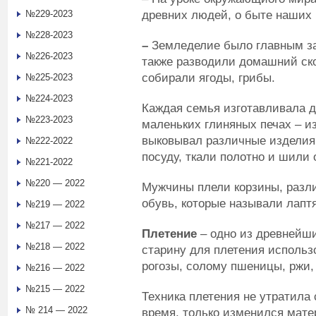
древних людей, о быте наших
№229-2023
№228-2023
–
Земледелие было главным з
№226-2023
также
разводили домашний ско
собирали ягоды, грибы.
№225-2023
№224-2023
Каждая семья изготавливала д
№223-2023
маленьких глиняных печах – и
выковывал различные издели
№222-2022
посуду, ткали полотно и шили 
№221-2022
№220 — 2022
Мужчины плели корзины, разл
обувь, которые называли лапт
№219 — 2022
№217 — 2022
Плетение
– одно из древнейши
№218 — 2022
старину для плетения использ
рогозы, солому пшеницы, ржи, 
№216 — 2022
№215 — 2022
Техника плетения не утратила
№ 214 — 2022
время, только изменился мате