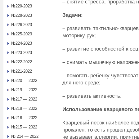
– снятие стресса, проработка 
№229-2023
Задачи:
№228-2023
№226-2023
–
развивать тактильно-кварце
№225-2023
моторику рук;
№224-2023
–
развитие способностей к со
№223-2023
–
снимать мышечную напряжен
№222-2022
№221-2022
–
помогать ребенку чувствова
№220 — 2022
для него среде;
№219 — 2022
–
развивать активность.
№217 — 2022
№218 — 2022
Использование кварцевого п
№216 — 2022
Кварцевый песок наиболее под
№215 — 2022
прокален, то есть прошел дезо
не вызывает аллергии, приятн
№ 214 — 2022