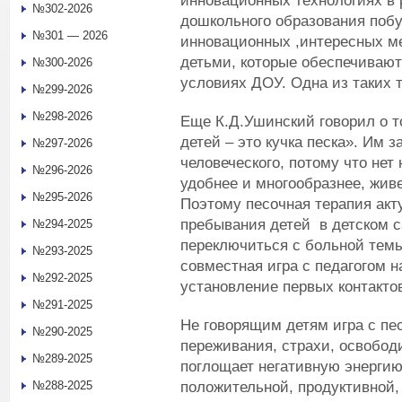
инновационных технологиях в
№302-2026
дошкольного образования побу
№301 — 2026
инновационных ,интересных ме
детьми, которые обеспечивают
№300-2026
условиях ДОУ. Одна из таких т
№299-2026
№298-2026
Еще К.Д.Ушинский говорил о т
детей – это кучка песка». Им 
№297-2026
человеческого, потому что нет
№296-2026
удобнее и многообразнее, живе
№295-2026
Поэтому песочная терапия акт
пребывания детей в детском с
№294-2025
переключиться с больной темы
№293-2025
совместная игра с педагогом 
№292-2025
установление первых контакто
№291-2025
Не говорящим детям игра с пе
№290-2025
переживания, страхи, освобод
№289-2025
поглощает негативную энергию
положительной, продуктивной,
№288-2025