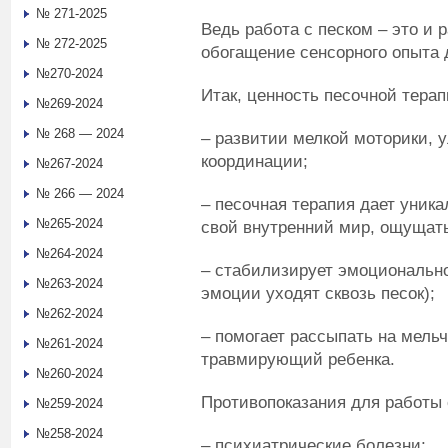
№ 271-2025
Ведь работа с песком – это и 
№ 272-2025
обогащение сенсорного опыта 
№270-2024
Итак, ценность песочной терап
№269-2024
№ 268 — 2024
– развитии мелкой моторики, 
координации;
№267-2024
№ 266 — 2024
– песочная терапия дает уник
№265-2024
свой внутренний мир, ощущать
№264-2024
– стабилизирует эмоционально
№263-2024
эмоции уходят сквозь песок);
№262-2024
– помогает рассыпать на мель
№261-2024
травмирующий ребенка.
№260-2024
Противопоказания для работы 
№259-2024
№258-2024
– психиатрические болезни;