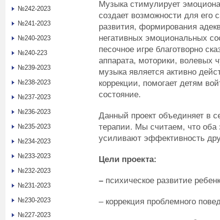
Музыка стимулирует эмоциона
№242-2023
создает возможности для его 
№241-2023
развития, формирования адек
негативных эмоциональных со
№240-2023
песочное игре благотворно ска
№240-223
аппарата, моторики, волевых ч
№239-2023
музыка является активно дей
коррекции, помогает детям во
№238-2023
состояние.
№237-2023
№236-2023
Данный проект объединяет в 
терапии. Мы считаем, что оба
№235-2023
усиливают эффективность друг
№234-2023
№233-2023
Цели проекта:
№232-2023
–
психическое развитие ребенк
№231-2023
№230-2023
– коррекция проблемного пове
№227-2023