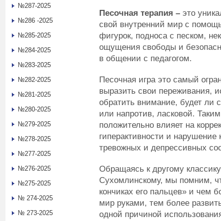
№287-2025
Песочная терапия –
это уник
№286 -2025
свой внутренний мир с помо
фигурок, подноса с песком, не
№285-2025
ощущения свободы и безопас
№284-2025
в общении с педагогом.
№283-2025
Песочная игра это самый огра
№282-2025
выразить свои переживания, и
№281-2025
обратить внимание, будет ли 
№280-2025
или напротив, ласковой. Таким
положительно влияет на корре
№279-2025
гиперактивности и нарушение 
№278-2025
тревожных и депрессивных сос
№277-2025
Обращаясь к другому классику 
№276-2025
Сухомлинскому, мы помним, чт
№275-2025
кончиках его пальцев» и чем 
№ 274-2025
мир руками, тем более развиты
№ 273-2025
одной причиной использования