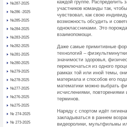
каждой группе. Распределить 
№287-2025
участников команды так, чтоб
№286 -2025
чувствовал, как свою индивид
№285-2025
возможность обсудить и совет
одноклассниками. Это порожда
№284-2025
взаимопомощи.
№283-2025
№282-2025
Даже самые примитивные фор
технологий – физкультминутк
№281-2025
значимости здоровья, физичес
№280-2025
переключаться из одного проц
№279-2025
рамках той или иной темы, он
материала и способов его пода
№278-2025
математики можно выбрать фи
№277-2025
исчислениями, повторениями 
№276-2025
терминов.
№275-2025
Наряду с спортом идёт гигиена
№ 274-2025
закладываться в раннем возра
№ 273-2025
видеоролики, мультфильмы ил