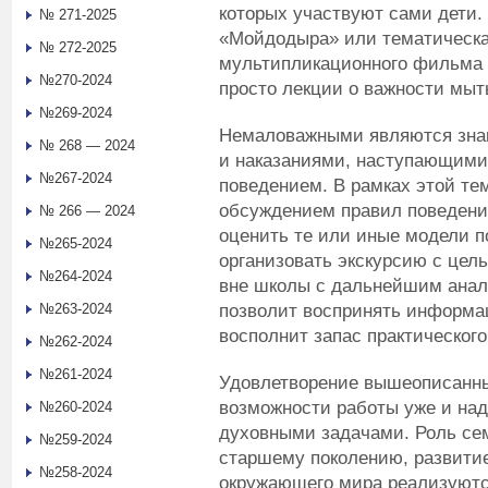
которых участвуют сами дети.
№ 271-2025
«Мойдодыра» или тематическа
№ 272-2025
мультипликационного фильма 
№270-2024
просто лекции о важности мыть
№269-2024
Немаловажными являются знан
№ 268 — 2024
и наказаниями, наступающими
№267-2024
поведением. В рамках этой те
обсуждением правил поведения
№ 266 — 2024
оценить те или иные модели п
№265-2024
организовать экскурсию с це
№264-2024
вне школы с дальнейшим анал
позволит воспринять информац
№263-2024
восполнит запас практического
№262-2024
№261-2024
Удовлетворение вышеописанны
возможности работы уже и на
№260-2024
духовными задачами. Роль се
№259-2024
старшему поколению, развити
№258-2024
окружающего мира реализуются