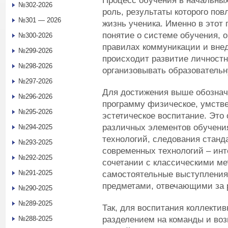
Процесс обучения в начальны
№302-2026
роль, результаты которого по
№301 — 2026
жизнь ученика. Именно в этот
понятие о системе обучения, 
№300-2026
правилах коммуникации и внед
№299-2026
происходит развитие личностн
№298-2026
организовывать образовательн
№297-2026
Для достижения выше обознач
№296-2026
программу физическое, умстве
№295-2026
эстетическое воспитание. Это
различных элементов обучени
№294-2025
технологий, следования стан
№293-2025
современных технологий – инт
№292-2025
сочетании с классическими ме
№291-2025
самостоятельные выступления,
предметами, отвечающими за р
№290-2025
№289-2025
Так, для воспитания коллектив
разделением на команды и во
№288-2025