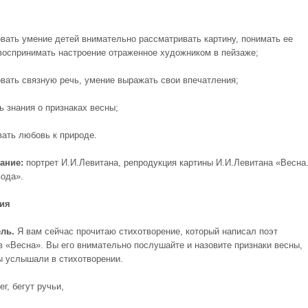
вать умение детей внимательно рассматривать картину, понимать ее
воспринимать настроение отраженное художником в пейзаже;
вать связную речь, умение выражать свои впечатления;
ь знания о признаках весны;
вать любовь к природе.
ание
:
портрет И.И.Левитана, репродукция картины И.И.Левитана «Весна
ода».
тия
ль.
Я вам сейчас прочитаю стихотворение, который написал поэт
 «Весна». Вы его внимательно послушайте и назовите признаки весны,
ы услышали в стихотворении.
ег, бегут ручьи,