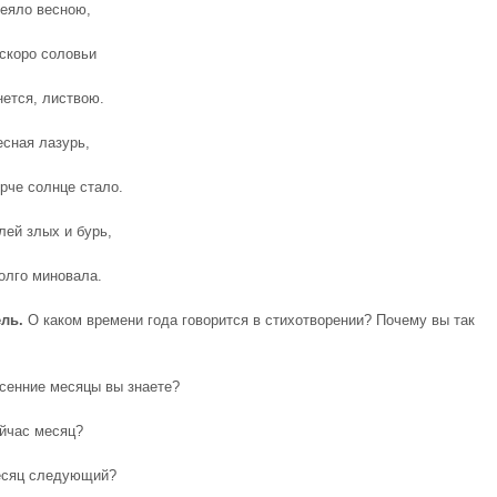
веяло весною,
скоро соловьи
нется, листвою.
есная лазурь,
ярче солнце стало.
лей злых и бурь,
олго миновала.
ль.
О каком времени года говорится в стихотворении? Почему вы так
есенние месяцы вы знаете?
ейчас месяц?
есяц следующий?