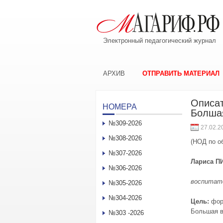
Электронный педагогический журнал
АРХИВ
ОТПРАВИТЬ МАТЕРИАЛ
Описат
НОМЕРА
Болша
№309-2026
27.02.2
№308-2026
(НОД по об
№307-2026
Лариса П
№306-2026
воспитате
№305-2026
№304-2026
Цель
:
фор
Большая в
№303 -2026