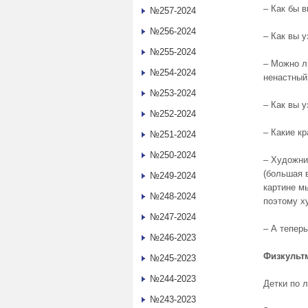
– Как бы 
№257-2024
№256-2024
– Как вы у
№255-2024
– Можно л
№254-2024
ненастны
№253-2024
– Как вы 
№252-2024
– Какие к
№251-2024
№250-2024
– Художни
(большая в
№249-2024
картине м
№248-2024
поэтому х
№247-2024
– А тепер
№246-2023
Физкульт
№245-2023
№244-2023
Детки по л
№243-2023