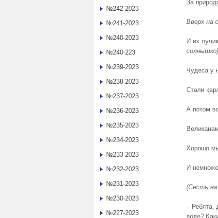
За природ
№242-2023
Вверх на 
№241-2023
№240-2023
И их лучи
солнышко
№240-223
№239-2023
Чудеса у н
№238-2023
Стали кар
№237-2023
А потом в
№236-2023
№235-2023
Великанам
№234-2023
Хорошо мы
№233-2023
И немноже
№232-2023
№231-2023
(Сесть на
№230-2023
– Ребята,
№227-2023
воде? Как