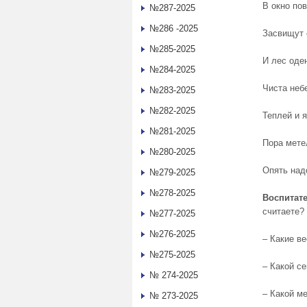
В окно по
№287-2025
№286 -2025
Засвищут 
№285-2025
И лес оде
№284-2025
Чиста неб
№283-2025
№282-2025
Теплей и 
№281-2025
Пора мете
№280-2025
Опять над
№279-2025
№278-2025
Воспитате
считаете?
№277-2025
№276-2025
– Какие в
№275-2025
– Какой с
№ 274-2025
– Какой м
№ 273-2025