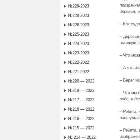
прозрачная
№229-2023
деревья, о
№228-2023
– Как худ
№226-2023
№225-2023
– Деревья
высокую с
№224-2023
№223-2023
– Что мож
№222-2022
– А что и
№221-2022
– Берег ка
№220 — 2022
№219 — 2022
– Что мы 
воде, и де
№217 — 2022
№218 — 2022
– Ребята, 
наступила
№216 — 2022
№215 — 2022
– Ребята, 
изображен
№ 214 — 2022