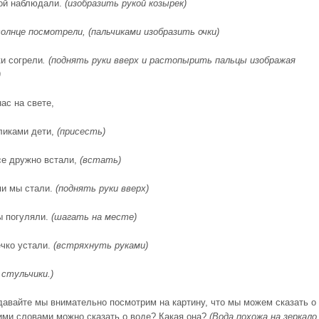
ой наблюдали.
(изобразить рукой козырек)
солнце посмотрели, (пальчиками изобразить очки)
ки согрели
. (поднять руки вверх и растопырить пальцы изображая
)
ас на свете,
ликами дети,
(присесть)
се дружно встали,
(встать)
и мы стали.
(поднять руки вверх)
 погуляли.
(шагать на месте)
чко устали.
(встряхнуть руками)
 стульчики.)
 давайте мы внимательно посмотрим на картину, что мы можем сказать о
ими словами можно сказать о воде? Какая она?
(Вода похожа на зеркало