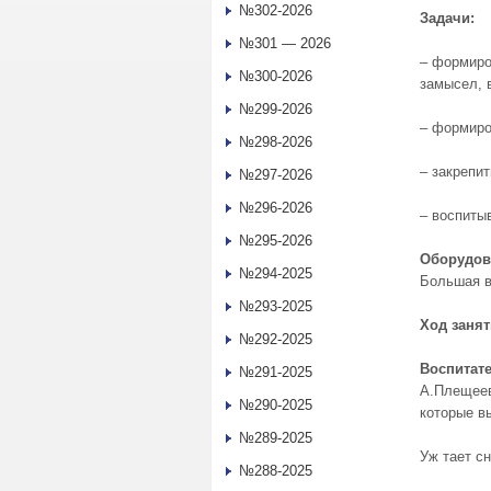
№302-2026
Задачи
:
№301 — 2026
– формиро
№300-2026
замысел, 
№299-2026
– формиро
№298-2026
– закрепит
№297-2026
№296-2026
– воспиты
№295-2026
Оборудов
№294-2025
Большая в
№293-2025
Ход заня
№292-2025
Воспитате
№291-2025
А.Плещеев
№290-2025
которые в
№289-2025
Уж тает сн
№288-2025