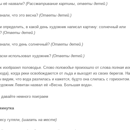
вы её назвали?
(Рассматривание картины, ответы детей.)
знали, что это весна?
(Ответы детей.)
и определить, в какой день художник написал картину: солнечный или
й?
(Ответы детей.)
узнали, что день солнечный?
(Ответы детей.)
раски использовал художник?
(Ответы детей.)
к изобразил половодье. Слово
половодье
произошло от слова
полная во
ода), когда реки освобождаются от льда и выходят из своих берегов. На
ы видим, что вода разлилась и кажется, будто она слилась с горизонтом
удожник Левитан назвал её «Весна. Большая вода».
ь давайте немного поиграем
минутка
есу гуляли,
(шагать на месте)