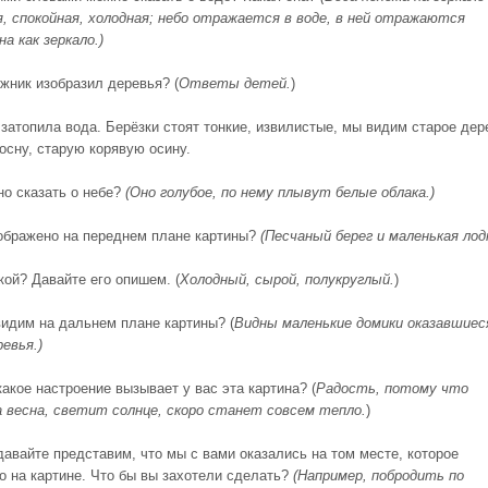
, спокойная, холодная;
небо отражается в воде,
в ней отражаются
на как зеркало.)
ожник изобразил деревья? (
Ответы детей.
)
 затопила вода. Берёзки стоят тонкие, извилистые, мы видим старое дер
осну, старую корявую осину.
но сказать о небе?
(Оно голубое, по нему плывут белые облака.)
зображено на переднем плане картины?
(Песчаный берег и маленькая лодк
кой? Давайте его опишем. (
Холодный, сырой, полукруглый.
)
видим на дальнем плане картины? (
Видны маленькие домики оказавшиес
ревья.)
какое настроение вызывает у вас эта картина? (
Радость, потому что
 весна, светит солнце, скоро станет совсем тепло.
)
давайте представим, что мы с вами оказались на том месте, которое
о на картине. Что бы вы захотели сделать?
(Например, побродить по