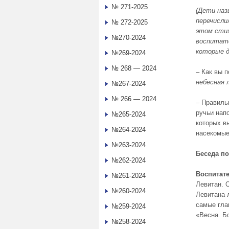
№ 271-2025
(Дети наз
перечисли
№ 272-2025
этом стих
№270-2024
воспитате
которые д
№269-2024
№ 268 — 2024
– Как вы 
небесная 
№267-2024
№ 266 — 2024
– Правильн
ручьи нап
№265-2024
которых в
№264-2024
насекомые
№263-2024
Беседа по
№262-2024
Воспитате
№261-2024
Левитан. 
№260-2024
Левитана 
самые гла
№259-2024
«Весна. Б
№258-2024