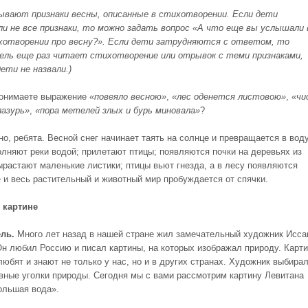
ывают признаки весны, описанные в стихотворении. Если дети
ли не все признаки, то можно задать вопрос «А что еще вы услышали 
отворении про весну?». Если дети затрудняются с ответом, то
ль еще раз читает стихотворение или отрывок с теми признаками,
ети не назвали.)
понимаете выражение
«повеяло весною»
,
«лес оденется листовою»
,
«чи
лазурь»
,
«пора метелей злых и бурь миновала»
?
о, ребята. Весной снег начинает таять на солнце и превращается в воду
олняют реки водой; прилетают птицы; появляются почки на деревьях из
ырастают маленькие листики; птицы вьют гнезда, а в лесу появляются
 и весь растительный и животный мир пробуждается от спячки.
 картине
ль.
Много лет назад в нашей стране жил замечательный художник Исса
Он любил Россию и писал картины, на которых изображал природу. Карт
любят и знают не только у нас, но и в других странах. Художник выбира
вные уголки природы. Сегодня мы с вами рассмотрим картину Левитана
ольшая вода».