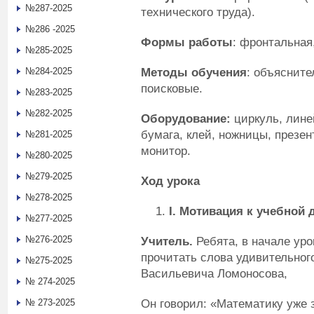
№287-2025
технического труда).
№286 -2025
Формы работы
: фронтальная
№285-2025
Методы обучения
: объяснит
№284-2025
поисковые.
№283-2025
№282-2025
Оборудование:
циркуль, лине
бумага, клей, ножницы, презент
№281-2025
монитор.
№280-2025
№279-2025
Ход урока
№278-2025
I
. Мотивация к учебной 
№277-2025
№276-2025
Учитель.
Ребята, в начале уро
прочитать слова удивительного
№275-2025
Васильевича Ломоносова,
№ 274-2025
Он говорил: «Математику уже з
№ 273-2025