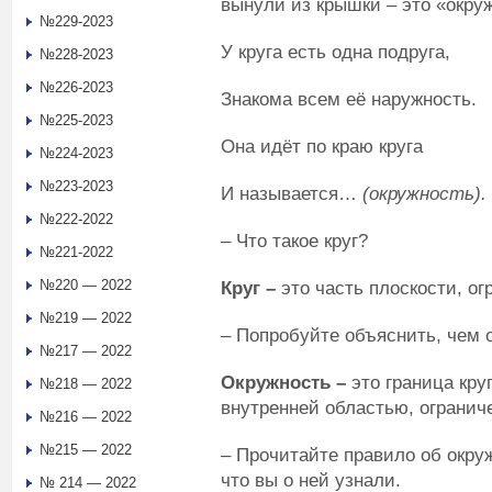
вынули из крышки – это «окру
№229-2023
У круга есть одна подруга,
№228-2023
№226-2023
Знакома всем её наружность.
№225-2023
Она идёт по краю круга
№224-2023
№223-2023
И называется…
(окружность).
№222-2022
– Что такое круг?
№221-2022
№220 — 2022
Круг –
это часть плоскости, о
№219 — 2022
– Попробуйте объяснить, чем о
№217 — 2022
Окружность –
это граница круг
№218 — 2022
внутренней областью, огранич
№216 — 2022
№215 — 2022
– Прочитайте правило об окруж
что вы о ней узнали.
№ 214 — 2022