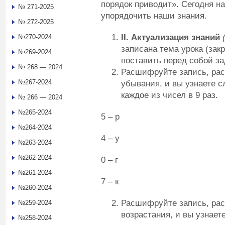
порядок приводит». Сегодня н
№ 271-2025
упорядочить наши знания.
№ 272-2025
II
. Актуализация знаний
№270-2024
записана тема урока (зак
№269-2024
поставить перед собой за
№ 268 — 2024
Расшифруйте запись, рас
№267-2024
убывания, и вы узнаете с
каждое из чисел в 9 раз.
№ 266 — 2024
№265-2024
5 – р
№264-2024
4 – у
№263-2024
№262-2024
0 – г
№261-2024
7 – к
№260-2024
Расшифруйте запись, рас
№259-2024
возрастания, и вы узнает
№258-2024