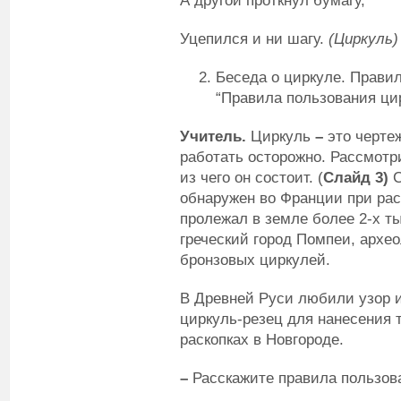
А другой проткнул бумагу,
Уцепился и ни шагу.
(Циркуль)
Беседа о циркуле. Правил
“Правила пользования ци
Учитель.
Циркуль
–
это черте
работать осторожно. Рассмотр
из чего он состоит. (
Слайд 3)
обнаружен во Франции при раск
пролежал в земле более 2-х т
греческий город Помпеи, архе
бронзовых циркулей.
В Древней Руси любили узор и
циркуль-резец для нанесения 
раскопках в Новгороде.
–
Расскажите правила пользова