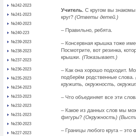
№242-2023
Учитель.
С кругом вы знакомы 
№241-2023
круг?
(Ответы детей.)
№240-2023
– Правильно, ребята.
№240-223
№239-2023
– Консервная крышка тоже име
Посмотрите, вот резинка, кот
№238-2023
крышки.
(Показывает.)
№237-2023
№236-2023
– Как она хорошо подходит. М
подберём родственные слова.
№235-2023
кружить, окружность, окружи
№234-2023
№233-2023
– Что объединяет все эти сло
№232-2023
– Какое из данных слов мы мо
№231-2023
фигуры?
(Окружность) (Выст
№230-2023
– Границы любого круга – это
№227-2023