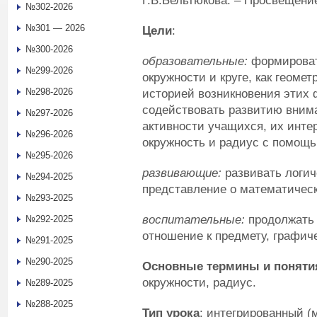
Г.В.Бельтюкова. – Просвещени
№302-2026
№301 — 2026
Цели
:
№300-2026
образовательные:
формироват
№299-2026
окружности и круге, как геоме
№298-2026
историей возникновения этих 
содействовать развитию вним
№297-2026
активности учащихся, их интер
№296-2026
окружность и радиус с помощь
№295-2026
развивающие:
развивать логич
№294-2025
представление о математическ
№293-2025
воспитательные:
продолжать 
№292-2025
отношение к предмету, графиче
№291-2025
№290-2025
Основные термины и поняти
окружности, радиус.
№289-2025
№288-2025
Тип урока
: интегрированный 