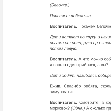
(
Б
елочке.)
Появляется белочка.
Воспитатель
.
Покажем белочке
Дети встают по кругу и нач
ногами от пола, руки при это
потом левую.
Воспитатель
.
А что можно соб
я нашла один грибочек, а вы?
Дети ходят, нагибаясь собира
Ёжик
.
Спасибо ребята, сколь
зиму хватит.
Воспитатель
.
Смотрите, в ко
морковок?
(
О
дна
.
)
А сколько г