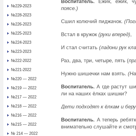
Воспитатель
.
Ёжик, ёжик, ч
№229-2023
поясе
.
)
№228-2023
Сшил колючий пиджачок.
(
П
ог
№226-2023
№225-2023
Встал в кружок
(руки вперед)
,
№224-2023
И стал считать
(ладони рук кла
№223-2023
Раз, два, три, четыре, пять (
пр
№222-2022
№221-2022
Нужно шишечки нам взять.
(
Н
а
№220 — 2022
Воспитатель
.
А где растут 
№219 — 2022
ли на наших ёлках шишки?
№217 — 2022
Дети подходят к ёлкам и бер
№218 — 2022
№216 — 2022
Воспитатель
.
А теперь ребят
№215 — 2022
внимательно слушайте и смотр
№ 214 — 2022