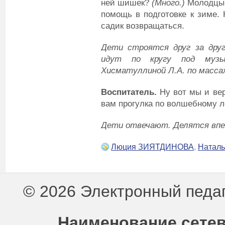
ней шишек?
(
М
ного.)
Молодцы. 
помощь в подготовке к зиме. 
садик возвращаться.
Дети строятся друг за дру
идут по кругу под музык
Хисматуллиной Л.А. по масса
Воспитатель
.
Ну вот мы и вер
вам прогулка по волшебному л
Дети отвечают. Делятся вп
Люция ЗИЯТДИНОВА
,
Натал
© 2026 Электронный педа
Наименование сетев