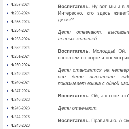
№257-2024
Воспитатель
.
Ну вот мы и в л
Интересно, кто здесь живе
№256-2024
дикие?
№255-2024
№254-2024
Дети отвечают, высказы
лесных жителей.
№253-2024
№252-2024
Воспитатель
.
Молодцы! Ой, а
№251-2024
поползем по норке и посмотри
№250-2024
Дети становятся на четвере
№249-2024
все дети выполнили зад
№248-2024
показывает ежика с одной иго
№247-2024
Воспитатель
.
Ой, а кто же это
№246-2023
Дети отвечают.
№245-2023
№244-2023
Воспитатель
.
Правильно. А ск
№243-2023