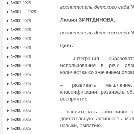
№302-2026
в
оспитатель
детского сада №
№301 — 2026
Люция
ЗИЯТДИНОВА,
№300-2026
№299-2026
в
оспитатель
детского сада №
№298-2026
Цель:
№297-2026
№296-2026
– интеграция образоват
использования в речи сло
№295-2026
количества со значением слов
№294-2025
№293-2025
– развивать мышление,
классификации; развивать об
№292-2025
восприятие.
№291-2025
№290-2025
– воспитывать заботливое 
двигательную активность ма
№289-2025
навыки, эмпатию.
№288-2025