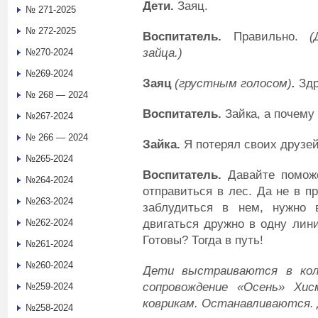
Дети
.
Заяц.
№ 271-2025
№ 272-2025
Воспитатель
.
Правильно.
(
зайца
.
)
№270-2024
№269-2024
Заяц
(грустным голосом)
.
Здр
№ 268 — 2024
Воспитатель
.
Зайка, а почему
№267-2024
№ 266 — 2024
Зайка
.
Я потерял своих друзей
№265-2024
Воспитатель
.
Давайте поможе
№264-2024
отправиться в лес. Да не в п
№263-2024
заблудиться в нем, нужно в
двигаться дружно в одну лин
№262-2024
Готовы? Тогда в путь!
№261-2024
№260-2024
Дети выстраиваются в кол
сопровождение «Осень» Хи
№259-2024
коврикам.
Останавливаются.
№258-2024