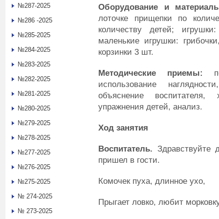
№287-2025
Оборудование и материалы
лоточке прищепки по колич
№286 -2025
количеству детей; игрушки:
№285-2025
маленькие игрушки: грибочки
№284-2025
корзинки 3 шт.
№283-2025
Методические приемы:
пок
№282-2025
использование наглядност
№281-2025
объяснение воспитателя, 
упражнения детей, анализ.
№280-2025
№279-2025
Ход занятия
№278-2025
Воспитатель
.
Здравствуйте д
№277-2025
пришел в гости.
№276-2025
Комочек пуха, длинное ухо,
№275-2025
№ 274-2025
Прыгает ловко, любит морковку
№ 273-2025