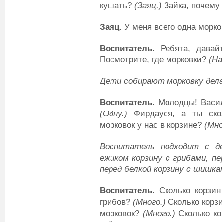
кушать?
(
З
аяц.)
Зайка, почему
Заяц
.
У меня всего одна морко
Воспитатель
.
Ребята, давайт
Посмотрите, где морковки?
(
Н
а
Дети собирают морковку делая
Воспитатель
.
Молодцы! Васил
(
О
дну.)
Фирдауся, а ты ско
морковок у нас в корзине?
(
М
но
Воспитатель подходит с д
ежиком корзину с грибами, пе
перед белкой корзину с шишка
Воспитатель
.
Сколько корзи
грибов?
(
М
ного.)
Сколько корз
морковок?
(
М
ного.)
Сколько ко