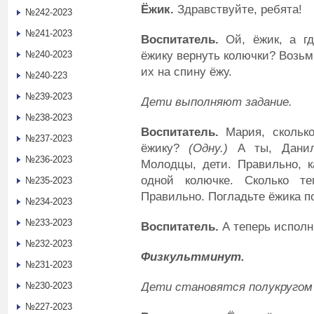
Ёжик
.
Здравствуйте, ребята!
№242-2023
№241-2023
Воспитатель
.
Ой, ёжик, а гд
ёжику вернуть колючки? Возьм
№240-2023
их на спину ёжу.
№240-223
№239-2023
Дети выполняют задание.
№238-2023
Воспитатель
.
Мария, сколько
№237-2023
ёжику?
(
О
дну
.
)
А ты, Данил,
№236-2023
Молодцы, дети. Правильно, к
одной колючке. Сколько т
№235-2023
Правильно. Погладьте ёжика по
№234-2023
№233-2023
Воспитатель
.
А теперь исполн
№232-2023
Физкультминут.
№231-2023
Дети становятся полукругом 
№230-2023
№227-2023