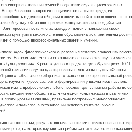
него совершенствования речевой подготовки обучающихся учебных
. Востребованность хороших специалистов на рынке труда, их
оспособность в деловом общении в значительной степени зависят от сте
речевой культурой, знания приёмов коммуникативного воздействия,
. Заинтересованность многих молодых людей в повышении своей
ческой культуры в какой-то степени обусловлена их стремлением достич
жизни с помощью профессиональных знаний и умений.
мплекс задач филологического образования педагогу-словеснику помога
екстом. На понятиях текста и его анализа основывается наука и учебная
а «Культурология». В рамках данного предмета для обучающихся 10-11
 нашей гимназии ведутся адаптированные элективные курсы «Основы
общения», «Диалоговое общение», «Технология построения связной речи
цель изучения курсов состоит в формировании у школьников навыков,
олжен иметь профессионал любого профиля для успешной работы по св
ости, каждый член общества для успешной коммуникации в различных
: в продуцировании связных, правильно построенных монологических
 диалоге и полилоге, в установлении речевого контакта, обмене
ией.
ьно насыщенными, результативными занятиями в рамках названных кур
апример, те, на которых изучаются приёмы синтетического использовани