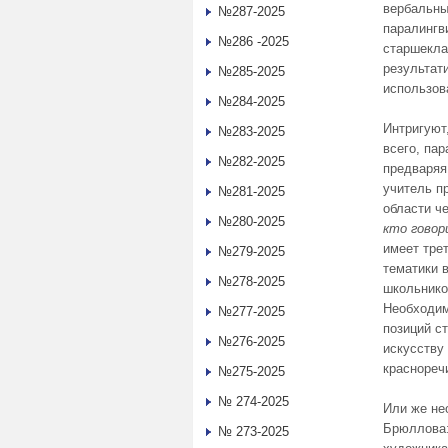
вербальны
№287-2025
паралингв
№286 -2025
старшекла
результат
№285-2025
использов
№284-2025
Интригуют
№283-2025
всего, па
№282-2025
предваряя
учитель п
№281-2025
области ч
№280-2025
кто говор
имеет тре
№279-2025
тематики 
№278-2025
школьнико
Необходим
№277-2025
позиций с
№276-2025
искусству
краснореч
№275-2025
№ 274-2025
Или же не
Брюллова:
№ 273-2025