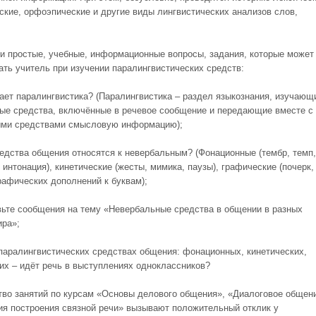
ские, орфоэпические и другие виды лингвистических анализов слов,
и простые, учебные, информационные вопросы, задания, которые может
ать учитель при изучении паралингвистических средств:
чает паралингвистика? (Паралингвистика – раздел языкознания, изучающ
ые средства, включённые в речевое сообщение и передающие вместе с
ми средствами смысловую информацию);
редства общения относятся к невербальным? (Фонационные (тембр, темп,
 интонация), кинетические (жесты, мимика, паузы), графические (почерк,
рафических дополнений к буквам);
вьте сообщения на тему «Невербальные средства в общении в разных
ира»;
 паралингвистических средствах общения: фонационных, кинетических,
их – идёт речь в выступлениях одноклассников?
во занятий по курсам «Основы делового общения», «Диалоговое общен
ия построения связной речи» вызывают положительный отклик у