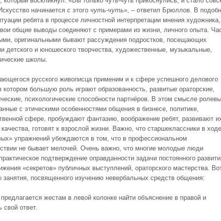
, который воскликнул: «Вы только чуть-чуть прикоснулись, и стало совс
«Искусство начинается с этого
чуть-чуть
», – ответил Брюллов. В подоб
итуации ребята в процессе личностной интерпретации мнения художника,
свои общие выводы соединяют с примерами из жизни, личного опыта. Ча
ми, оригинальными бывают рассуждения подростков, посещающих
ии детского и юношеского творчества, художественные, музыкальные,
ические школы.
ающегося русского живописца применим и к сфере успешного делового
в котором большую роль играют образованность, развитые ораторские,
ческие, психологические способности партнёров. В этом смысле ролев
занные с этическими особенностями общения в бизнесе, политике,
твенной сфере, пробуждают фантазию, воображение ребят, развивают и
 качества, готовят к взрослой жизни. Важно, что старшеклассники в ход
вых» упражнений убеждаются в том, что в профессиональном
ствии не бывает мелочей. Очень важно, что многие молодые люди
практическое подтверждение оправданности задачи постоянного развити
тижения «секретов» публичных выступлений, ораторского мастерства. Во
 занятия, посвященного изучению невербальных средств общения:
предлагается жестам в левой колонке найти объяснение в правой и
 свой ответ.