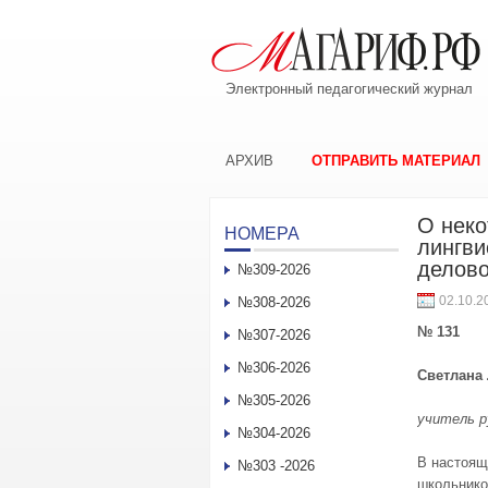
Электронный педагогический журнал
АРХИВ
ОТПРАВИТЬ МАТЕРИАЛ
О неко
НОМЕРА
лингви
делово
№309-2026
02.10.2
№308-2026
№ 131
№307-2026
№306-2026
Светлана
№305-2026
учитель р
№304-2026
В настоящ
№303 -2026
школьнико