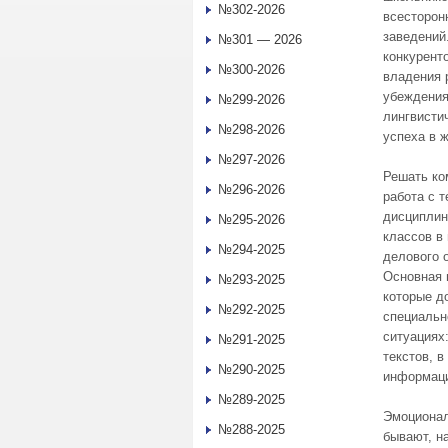
№302-2026
всесторон
заведений
№301 — 2026
конкурент
№300-2026
владения 
убеждения
№299-2026
лингвисти
№298-2026
успеха в 
№297-2026
Решать ко
№296-2026
работа с т
дисциплин
№295-2026
классов в
№294-2025
делового 
Основная 
№293-2025
которые д
№292-2025
специальн
ситуациях
№291-2025
текстов, в
№290-2025
информац
№289-2025
Эмоционал
№288-2025
бывают, н