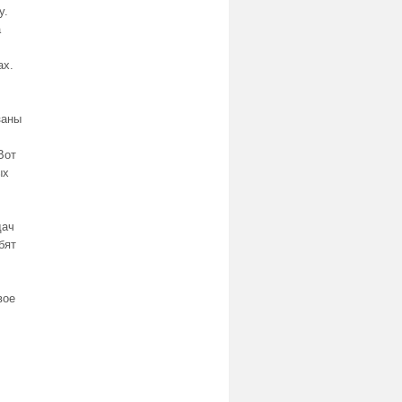
у.
а
ах.
заны
Вот
ых
дач
бят
вое