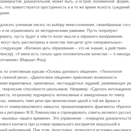
 развернутой, доказательной, может быть, и острой, полемичной форме,
ь, что приветствуется пространность и в то же время ясность суждений
дания.
длагать ученикам писать по выбору мини-сочинения, своеобразные «эсс
» и не ограничивать их методическими рамками. Пусть попробуют
ровать, пусть будет в чём-то полет мысли и образного воображения.
 могут быть рассмотрены в качестве тем-цитат для «неправильных»
 следующие: «Великая цель образования – это не знания, а действия»
Спенсер). «У меня есть только одно положительное качество — я никогда
 отчаяние» (Маршал Фош).
ях по элективным курсам «Основы делового общения», «Технология
я связной речи», «Диалоговое общение» привлекает возможность
ания вариативных, креативных, нестандартных заданий, развивающих ре
 творческие способности школьников. Например: «Сделать интонацион
текста, по-разному подчеркнуть интенсивные и замедленные по темпу
узы, изменить темп речи при произнесении одной и той же фразы в
ти от коммуникативного замысла, проанализировать фрагменты «Кратко
ва к риторике» М.В.Ломоносова и спроецировать советы великого русско
а «вызовы» нашего времени». Это упражнение – очередное доказательст
лового контакта при условии правильного восприятия визуальной и
нной информаций. При этом, безусловно, проводятся историко-лексическ