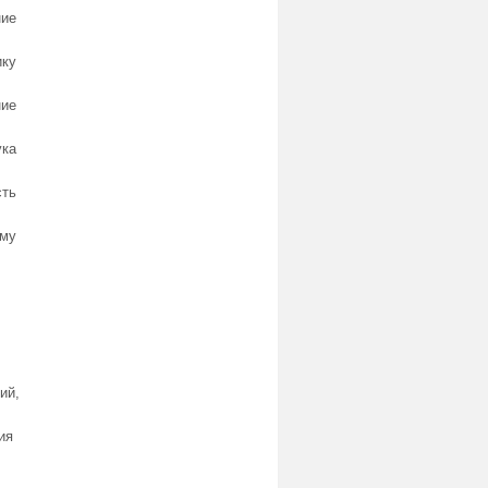
ние
ку
ние
ука
сть
ему
ий,
ия