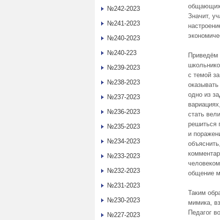
общающихс
№242-2023
Значит, у
№241-2023
настроени
экономиче
№240-2023
№240-223
Приведём 
школьнико
№239-2023
с темой з
№238-2023
оказывать
одно из з
№237-2023
вариациях
№236-2023
стать вел
решиться 
№235-2023
и поражен
№234-2023
объяснить
комментар
№233-2023
человеком
№232-2023
общение м
№231-2023
Таким обра
№230-2023
мимика, в
Педагог в
№227-2023