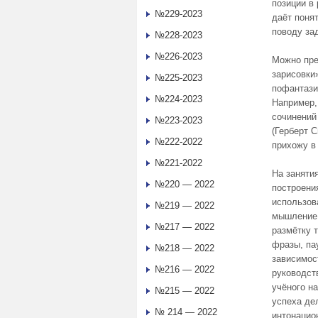
позиции в
№229-2023
даёт понят
поводу за
№228-2023
№226-2023
Можно пре
зарисовки
№225-2023
пофантази
№224-2023
Например,
сочинений
№223-2023
(Герберт 
№222-2022
прихожу в
№221-2022
На заняти
№220 — 2022
построени
использов
№219 — 2022
мышление,
№217 — 2022
размётку 
фразы, па
№218 — 2022
зависимос
№216 — 2022
руководст
учёного н
№215 — 2022
успеха де
№ 214 — 2022
интонацио