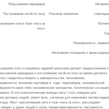
Покусывание карандаша
Нетерпе
Постукивание ногой по полу
Разговор неприятен собеседни
ачивание ноги в позе «нога за
Волне
ногу»
Ск
Неуверенность, нервно
Негативное отношение к происходящ
суждения этого и подобных заданий школьники делают предположения о
покусывание карандаша и постукивание ногой по полу во время делового
огут свидетельствовать о замешательстве, негативизме,
ворённости, волнении партнёров в ходе переговоров, экономической
бразности каких-либо экономических контрактов, политических соглашен
ровале. И эти психологические выводы могут стать поводом для
ния деловых людей, может быть, сигналом для изменения тактики веден
еседы. Жест «раскачивание ноги в позе «нога за ногу», рассуждают
 говорит у одних людей о скуке, незаинтересованности, пассивности