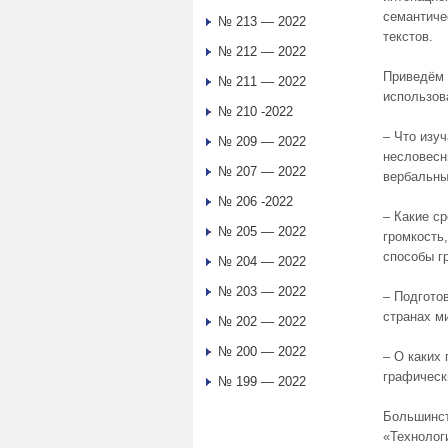
семантиче
№ 213 — 2022
текстов.
№ 212 — 2022
Приведём 
№ 211 — 2022
использов
№ 210 -2022
– Что изу
№ 209 — 2022
несловесн
№ 207 — 2022
вербальны
№ 206 -2022
– Какие с
№ 205 — 2022
громкость,
способы г
№ 204 — 2022
№ 203 — 2022
– Подгото
странах м
№ 202 — 2022
№ 200 — 2022
– О каких
графическ
№ 199 — 2022
Большинст
«Технолог