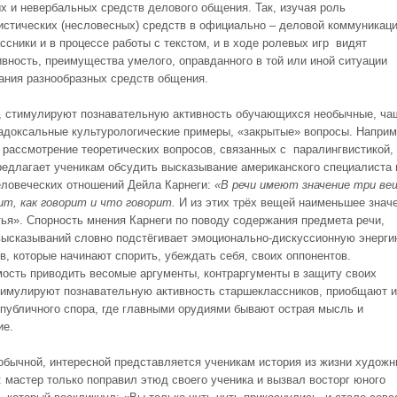
х и невербальных средств делового общения. Так, изучая роль
истических (несловесных) средств в официально – деловой коммуникаци
ссники и в процессе работы с текстом, и в ходе ролевых игр видят
ивность, преимущества умелого, оправданного в той или иной ситуации
ания разнообразных средств общения.
, стимулируют познавательную активность обучающихся необычные, ча
радоксальные культурологические примеры, «закрытые» вопросы. Наприм
 рассмотрение теоретических вопросов, связанных с паралингвистикой,
редлагает ученикам обсудить высказывание американского специалиста 
еловеческих отношений Дейла Карнеги:
«В речи имеют значение три ве
ит, как говорит и что говорит.
И из этих трёх вещей наименьшее знач
тья». Спорность мнения Карнеги по поводу содержания предмета речи,
высказываний словно подстёгивает эмоционально-дискуссионную энерг
в, которые начинают спорить, убеждать себя, своих оппонентов.
ость приводить весомые аргументы, контраргументы в защиту своих
тимулируют познавательную активность старшеклассников, приобщают и
 публичного спора, где главными орудиями бывают острая мысль и
ие.
обычной, интересной представляется ученикам история из жизни художн
 мастер только поправил этюд своего ученика и вызвал восторг юного