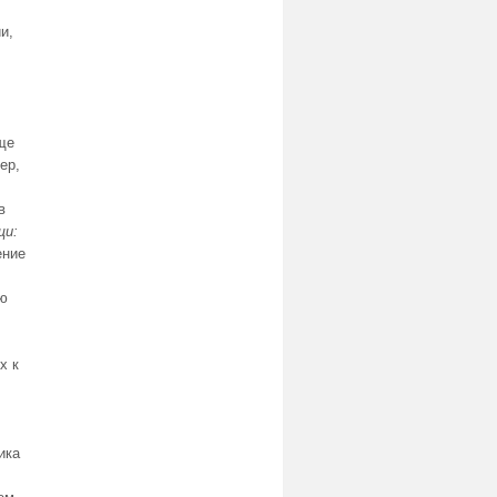
и,
ще
ер,
в
щи:
ение
ию
х к
ика