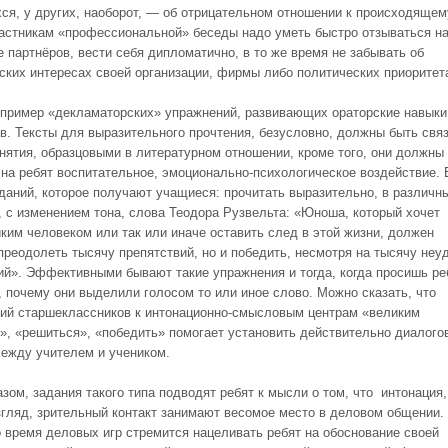
я, у других, наоборот, — об отрицательном отношении к происходящем
частникам «профессиональной» беседы надо уметь быстро отзываться н
е партнёров, вести себя дипломатично, в то же время не забывать об
ских интересах своей организации, фирмы либо политических приоритет
пример «декламаторских» упражнений, развивающих ораторские навыки
в. Тексты для выразительного прочтения, безусловно, должны быть свя
анятия, образцовыми в литературном отношении, кроме того, они должны
 на ребят воспитательное, эмоционально-психологическое воздействие. 
аданий, которое получают учащиеся: прочитать выразительно, в различн
, с изменением тона, слова Теодора Рузвельта: «Юноша, который хочет
иким человеком или так или иначе оставить след в этой жизни, должен
преодолеть тысячу препятствий, но и победить, несмотря на тысячу неу
ий». Эффективными бывают такие упражнения и тогда, когда просишь ре
, почему они выделили голосом то или иное слово. Можно сказать, что
ий старшеклассников к интонационно-смысловым центрам «великим
», «решиться», «победить» помогает установить действительно диалого
ежду учителем и учеником.
зом, задания такого типа подводят ребят к мысли о том, что интонация,
згляд, зрительный контакт занимают весомое место в деловом общении.
о время деловых игр стремится нацеливать ребят на обоснование своей