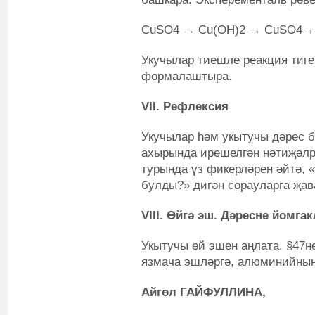
CuSO
4
→ Cu(OH)
2
→ CuSO
4
→
Укучылар тиешле реакция тиг
формалаштыра.
VII
.
Рефлексия
Укучылар һәм укытучы дәрес б
ахырында ирешелгән нәтиҗәлр
турында үз фикерләрен әйтә, 
булды?» дигән сорауларга җав
VIII. Өйгә эш. Дәресне йомга
Укытучы өй эшен аңлата. §47не
язмача эшләргә, алюминийның 
Айгөл ГАЙФУЛЛИНА,