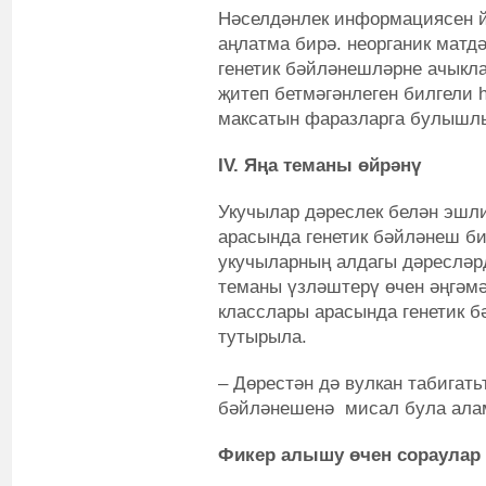
Нәселдәнлек информациясен й
аңлатма бирә. неорганик матд
генетик бәйләнешләрне ачыкл
җитеп бетмәгәнлеген билгели 
максатын фаразларга булышлы
IV.
Яңа теманы өйрәнү
Укучылар дәреслек белән эшли
арасында генетик бәйләнеш би
укучыларның алдагы дәресләр
теманы үзләштерү өчен әңгәмә
класслары арасында генетик б
тутырыла.
– Дөрестән дә вулкан табигать
бәйләнешенә мисал була ал
Фикер алышу өчен сораулар