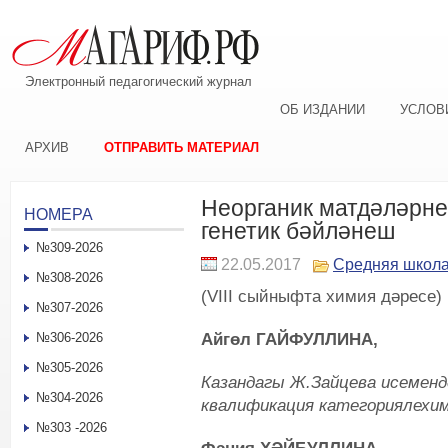
Электронный педагогический журнал
ОБ ИЗДАНИИ
УСЛОВ
АРХИВ
ОТПРАВИТЬ МАТЕРИАЛ
Неорганик матдәләрн
НОМЕРА
генетик бәйләнеш
№309-2026
22.05.2017
Средняя школ
№308-2026
(VIII сыйныфта химия дәресе)
№307-2026
Айгөл ГАЙФУЛЛИНА,
№306-2026
№305-2026
Казандагы
Ж.Зайцева исемендә
№304-2026
квалификация категориялехи
№303 -2026