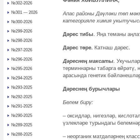
Фәния ХӘЙБУЛЛИНА,
№302-2026
№301 — 2026
Апас районы Дәүләки төп мәк
категорияле химия укытучы
№300-2026
№299-2026
Дәрес тибы
. Яңа теманы аңла
№298-2026
Дәрес төре.
Катнаш дәрес.
№297-2026
№296-2026
Дәреснең максаты
.
Укучылар
терминнарны табарга өйрәтү, 
№295-2026
арасында генетик бәйләнешлә
№294-2025
№293-2025
Дәреснең бурычлары
№292-2025
Белем бирү:
№291-2025
– оксидлар, нигезләр, кислота
№290-2025
үзлекләре турындагы белемнәр
№289-2025
№288-2025
– неорганик матдәләрнең клас