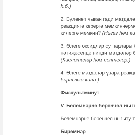
һ.б.)
2. Бүленеп чыкан гади матдәл
реакциягә керергә мөмкиннәрм
килергә мөмкин?
(Нигез һәм к
3. Әлеге оксидлар су парлары
нәтиҗәсендә нинди матдәләр 
(Кислоталар һәм селтеләр.)
4. Әлеге матдәләр үзара реак
барлыкка килә.)
Физкультминут
V. Белемнәрне беренчел ныг
Белемнәрне беренчел ныгыту т
Биремнәр