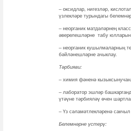
– оксидлар, нигезләр, кислота
үзлекләре турындагы белемнәр
– неорганик матдәләрнең клас
әверелешләрне табу юллары
– неорганик кушылмаларның т
бәйләнешләрне ачыклау.
Тәрбияви:
– химия фәненә кызыксынучан
– лаборатор эшләр башкарган
үтәүне тәрбияләү өчен шартла
– Үз сәламәтлекләренә сакчыл
Белемнәрне үстерү: