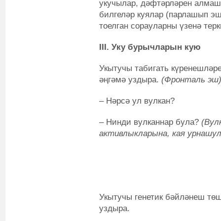
укучылар, дәфтәрләрен алмаш
билгеләр куялар (парлашып эш
тоелган сорауларны үзенә терк
III. Уку бурычларын кую
Укытучы табигать күренешләре
әңгәмә уздыра.
(Фронталь эш
– Нәрсә ул вулкан?
– Нинди вулканнар була?
(Вул
активлыкларына, кая урнашул
Укытучы генетик бәйләнеш төш
уздыра.