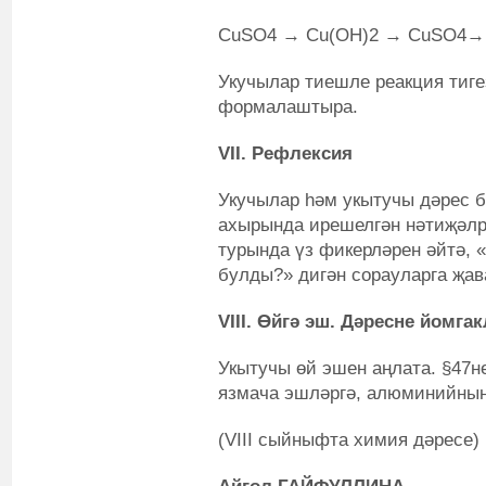
CuSO
4
→ Cu(OH)
2
→ CuSO
4
→
Укучылар тиешле реакция тиг
формалаштыра.
VII
.
Рефлексия
Укучылар һәм укытучы дәрес б
ахырында ирешелгән нәтиҗәлр
турында үз фикерләрен әйтә, 
булды?» дигән сорауларга җав
VIII. Өйгә эш. Дәресне йомга
Укытучы өй эшен аңлата. §47не
язмача эшләргә, алюминийның 
(VIII сыйныфта химия дәресе)