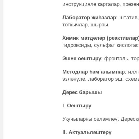
инструкцияле карталар, презен
Лаборатор җиһазлар:
штатив,
тоткычлар, шырпы.
Химик матдәләр (реактивлар)
гидроксиды, сульфат кислотас
Эшне оештыру
:
фронталь, тө
Методлар һәм алымнар
:
иллю
эзләнүле, лаборатор эш, схема
Дәрес барышы
I
. Оештыру
Укучыларны сәламләү. Дәрескә
II. Актуальләштерү