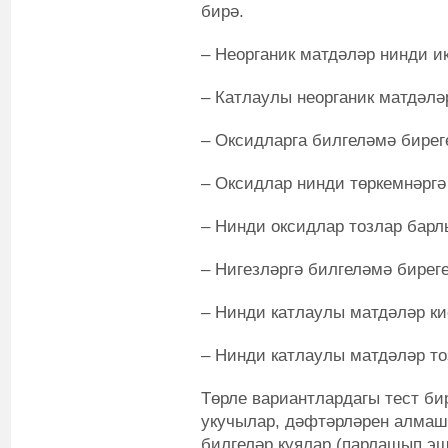
бирә.
– Неорганик матдәләр нинди и
– Катлаулы неорганик матдәлә
– Оксидларга билгеләмә бирег
– Оксидлар нинди төркемнәргә
– Нинди оксидлар тозлар барл
– Нигезләргә билгеләмә биреге
– Нинди катлаулы матдәләр ки
– Нинди катлаулы матдәләр то
Төрле вариантлардагы тест би
укучылар, дәфтәрләрен алмаш
билгеләр куялар (парлашып эш