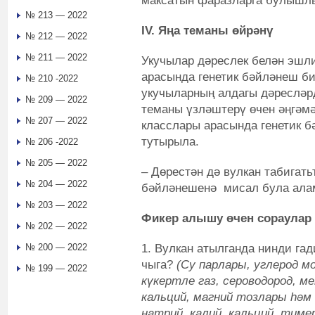
максатын фаразларга булышлы
№ 213 — 2022
IV.
Яңа теманы өйрәнү
№ 212 — 2022
№ 211 — 2022
Укучылар дәреслек белән эшли
арасында генетик бәйләнеш би
№ 210 -2022
укучыларның алдагы дәресләр
№ 209 — 2022
теманы үзләштерү өчен әңгәмә
№ 207 — 2022
класслары арасында генетик б
тутырыла.
№ 206 -2022
№ 205 — 2022
– Дөрестән дә вулкан табигать
№ 204 — 2022
бәйләнешенә мисал була ал
№ 203 — 2022
Фикер алышу өчен сораулар
№ 202 — 2022
1. Вулкан атылганда нинди га
№ 200 — 2022
чыга?
(Су парлары, углерод м
№ 199 — 2022
күкертле газ, сероводород, ме
кальций, магний тозлары һәм
натрий, калий, кальций, тиме