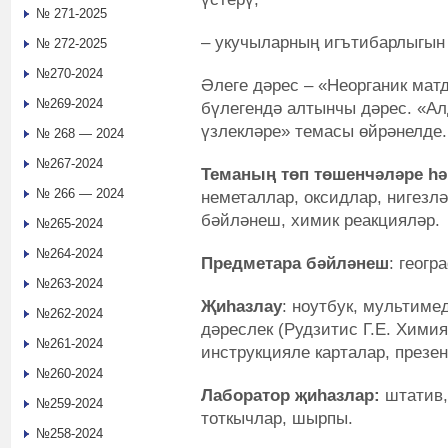
№ 271-2025
– укучыларның игътибарлыгын 
№ 272-2025
№270-2024
Әлеге дәрес – «Неорганик мат
№269-2024
бүлегендә алтынчы дәрес. «Ал
үзлекләре» темасы өйрәнелде.
№ 268 — 2024
№267-2024
Теманың төп төшенчәләре һ
№ 266 — 2024
неметаллар, оксидлар, нигезлә
бәйләнеш, химик реакцияләр.
№265-2024
№264-2024
Предметара бәйләнеш
: геогр
№263-2024
Җиһазлау
: ноутбук, мультимед
№262-2024
дәреслек (Рудзитис Г.Е. Химия:
№261-2024
инструкцияле карталар, презен
№260-2024
Лаборатор җиһазлар:
штатив,
№259-2024
тоткычлар, шырпы.
№258-2024