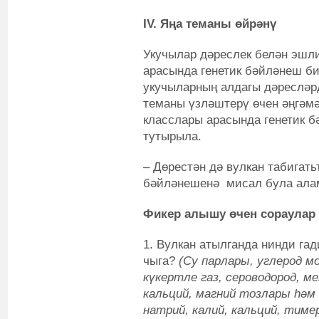
IV.
Яңа теманы өйрәнү
Укучылар дәреслек белән эшли
арасында генетик бәйләнеш би
укучыларның алдагы дәресләр
теманы үзләштерү өчен әңгәмә
класслары арасында генетик б
тутырыла.
– Дөрестән дә вулкан табигать
бәйләнешенә мисал була ал
Фикер алышу өчен сораулар
1. Вулкан атылганда нинди га
чыга?
(Су парлары, углерод м
күкертле газ, сероводород, ме
кальций, магний тозлары һәм
натрий, калий, кальций, тиме