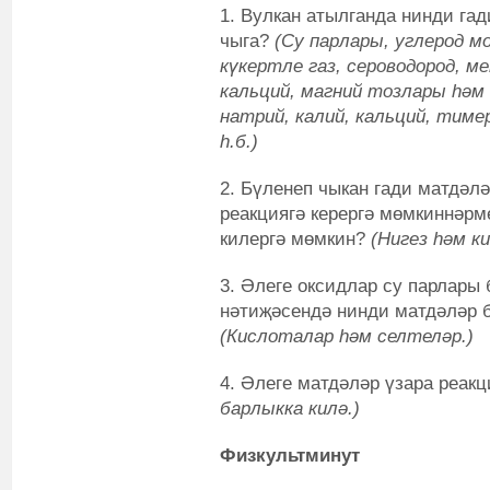
1. Вулкан атылганда нинди га
чыга?
(Су парлары, углерод м
күкертле газ, сероводород, ме
кальций, магний тозлары һәм
натрий, калий, кальций, тиме
һ.б.)
2. Бүленеп чыкан гади матдәл
реакциягә керергә мөмкиннәрм
килергә мөмкин?
(Нигез һәм к
3. Әлеге оксидлар су парлары
нәтиҗәсендә нинди матдәләр 
(Кислоталар һәм селтеләр.)
4. Әлеге матдәләр үзара реак
барлыкка килә.)
Физкультминут