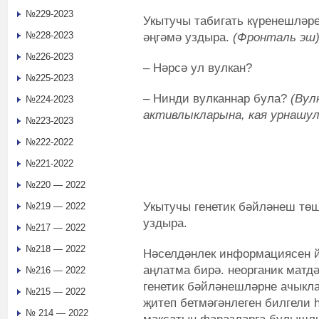
№229-2023
Укытучы табигать күренешләре
№228-2023
әңгәмә уздыра.
(Фронталь эш
№226-2023
– Нәрсә ул вулкан?
№225-2023
– Нинди вулканнар була?
(Вул
№224-2023
активлыкларына, кая урнашул
№223-2023
№222-2022
№221-2022
№220 — 2022
Укытучы генетик бәйләнеш төш
№219 — 2022
уздыра.
№217 — 2022
№218 — 2022
Нәселдәнлек информациясен й
аңлатма бирә. неорганик матд
№216 — 2022
генетик бәйләнешләрне ачыкл
№215 — 2022
җитеп бетмәгәнлеген билгели 
№ 214 — 2022