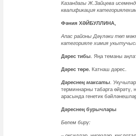
Казандагы
Ж.Зайцева исемендә
квалификация категориялехи
Фәния ХӘЙБУЛЛИНА,
Апас районы Дәүләки төп мәк
категорияле химия укытучы
Дәрес тибы
. Яңа теманы аңла
Дәрес төре.
Катнаш дәрес.
Дәреснең максаты
.
Укучылар
терминнарны табарга өйрәтү, 
арасында генетик бәйләнешлә
Дәреснең бурычлары
Белем бирү:
– оксидлар, нигезләр, кислота