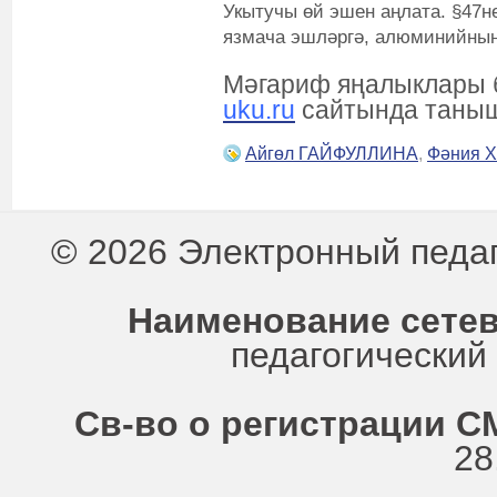
Укытучы өй эшен аңлата. §47не
язмача эшләргә, алюминийның 
Мәгариф яңалыклары 
uku.ru
сайтында таны
Айгөл ГАЙФУЛЛИНА
,
Фәния 
© 2026 Электронный педа
Наименование сетев
педагогически
Св-во о регистрации СМ
28