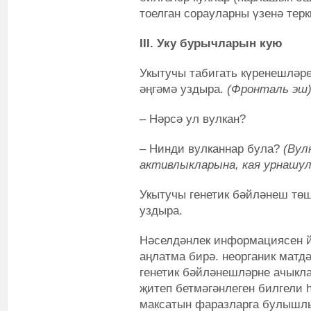
тоелган сорауларны үзенә терк
III. Уку бурычларын кую
Укытучы табигать күренешләре
әңгәмә уздыра.
(Фронталь эш
– Нәрсә ул вулкан?
– Нинди вулканнар була?
(Вул
активлыкларына, кая урнашул
Укытучы генетик бәйләнеш төш
уздыра.
Нәселдәнлек информациясен й
аңлатма бирә. неорганик матд
генетик бәйләнешләрне ачыкл
җитеп бетмәгәнлеген билгели 
максатын фаразларга булышлы