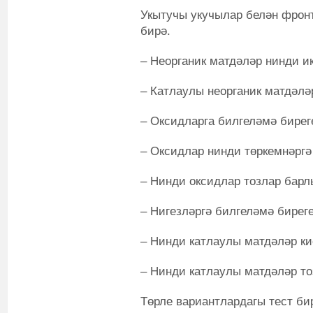
Укытучы укучылар белән фрон
бирә.
– Неорганик матдәләр нинди и
– Катлаулы неорганик матдәлә
– Оксидларга билгеләмә бирег
– Оксидлар нинди төркемнәргә
– Нинди оксидлар тозлар барл
– Нигезләргә билгеләмә биреге
– Нинди катлаулы матдәләр ки
– Нинди катлаулы матдәләр то
Төрле вариантлардагы тест би