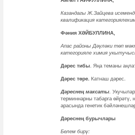
Айгөл ГАЙФУЛЛИНА,
Казандагы
Ж.Зайцева исемендә
квалификация категориялехи
Фәния ХӘЙБУЛЛИНА,
Апас районы Дәүләки төп мәк
категорияле химия укытучы
Дәрес тибы
. Яңа теманы аңла
Дәрес төре.
Катнаш дәрес.
Дәреснең максаты
.
Укучылар
терминнарны табарга өйрәтү, 
арасында генетик бәйләнешлә
Дәреснең бурычлары
Белем бирү: