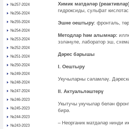
Химик матдәләр (реактивлар)
№257-2024
гидроксиды, сульфат кислотас
№256-2024
№255-2024
Эшне оештыру
:
фронталь, тө
№254-2024
Методлар һәм алымнар
:
иллю
№253-2024
эзләнүле, лаборатор эш, схема
№252-2024
Дәрес барышы
№251-2024
№250-2024
I
. Оештыру
№249-2024
Укучыларны сәламләү. Дәрескә
№248-2024
II. Актуальләштерү
№247-2024
№246-2023
Укытучы укучылар белән фрон
№245-2023
бирә.
№244-2023
– Неорганик матдәләр нинди и
№243-2023