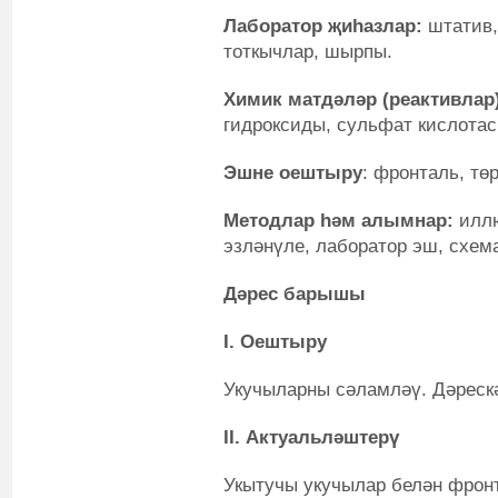
Лаборатор җиһазлар:
штатив,
тоткычлар, шырпы.
Химик матдәләр (реактивлар)
гидроксиды, сульфат кислотас
Эшне оештыру
:
фронталь, тө
Методлар һәм алымнар
:
иллю
эзләнүле, лаборатор эш, схема
Дәрес барышы
I
. Оештыру
Укучыларны сәламләү. Дәрескә
II. Актуальләштерү
Укытучы укучылар белән фрон