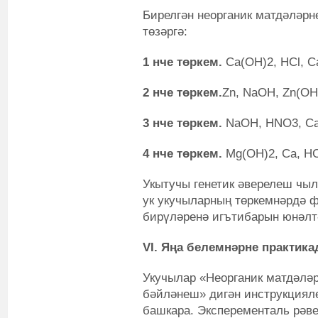
Бирелгән неорганик матдәләрн
төзәргә:
1 нче төркем.
Ca(OH)
2
, HCl, 
2 нче төркем.
Zn, NaOH, Zn(OH
3 нче төркем.
NaOH, HNO
3
, C
4 нче төркем.
Mg(OH)
2
, Ca, H
Укытучы генетик әверелеш чы
ук укучыларның төркемнәрдә 
бирүләренә игътибарын юнәлт
VI
. Яңа белемнәрне практика
Укучылар «Неорганик матдәләр
бәйләнеш» дигән инструкциял
башкара. Эксперементаль рәв