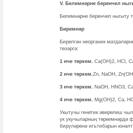
V. Белемнәрне беренчел ныг
Белемнәрне беренчел ныгыту т
Биремнәр
Бирелгән неорганик матдәләрн
төзәргә:
1 нче төркем.
Ca(OH)
2
, HCl, 
2 нче төркем.
Zn, NaOH, Zn(OH
3 нче төркем.
NaOH, HNO
3
, C
4 нче төркем.
Mg(OH)
2
, Ca, H
Укытучы генетик әверелеш чы
ук укучыларның төркемнәрдә 
бирүләренә игътибарын юнәлт