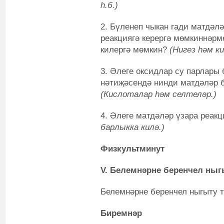
һ.б.)
2. Бүленеп чыкан гади матдәл
реакциягә керергә мөмкиннәрм
килергә мөмкин?
(Нигез һәм к
3. Әлеге оксидлар су парлары
нәтиҗәсендә нинди матдәләр 
(Кислоталар һәм селтеләр.)
4. Әлеге матдәләр үзара реак
барлыкка килә.)
Физкультминут
V. Белемнәрне беренчел ныг
Белемнәрне беренчел ныгыту т
Биремнәр