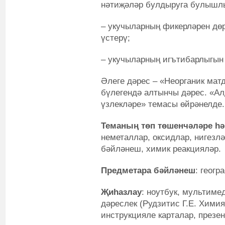
нәтиҗәләр булдыруга булышлы
– укучыларның фикерләрен дө
үстерү;
– укучыларның игътибарлыгын 
Әлеге дәрес – «Неорганик мат
бүлегендә алтынчы дәрес. «Ал
үзлекләре» темасы өйрәнелде.
Теманың төп төшенчәләре һ
неметаллар, оксидлар, нигезлә
бәйләнеш, химик реакцияләр.
Предметара бәйләнеш
: геогр
Җиһазлау
: ноутбук, мультимед
дәреслек (Рудзитис Г.Е. Химия:
инструкцияле карталар, презен