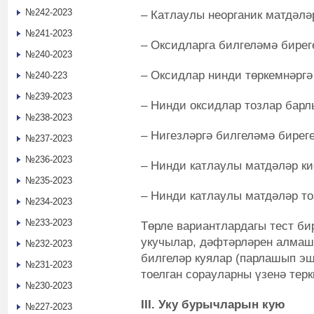
№242-2023
– Катлаулы неорганик матдәлә
№241-2023
– Оксидларга билгеләмә бирег
№240-2023
– Оксидлар нинди төркемнәргә
№240-223
№239-2023
– Нинди оксидлар тозлар барл
№238-2023
– Нигезләргә билгеләмә биреге
№237-2023
№236-2023
– Нинди катлаулы матдәләр ки
№235-2023
– Нинди катлаулы матдәләр то
№234-2023
№233-2023
Төрле вариантлардагы тест би
укучылар, дәфтәрләрен алмаш
№232-2023
билгеләр куялар (парлашып эш
№231-2023
тоелган сорауларны үзенә терк
№230-2023
III. Уку бурычларын кую
№227-2023