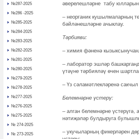
әверелешләрне табу юллары
№287-2025
№286 -2025
– неорганик кушылмаларның т
№285-2025
бәйләнешләрне ачыклау.
№284-2025
Тәрбияви:
№283-2025
– химия фәненә кызыксынучан
№282-2025
№281-2025
– лаборатор эшләр башкарган
№280-2025
үтәүне тәрбияләү өчен шартла
№279-2025
– Үз сәламәтлекләренә сакчыл
№278-2025
№277-2025
Белемнәрне үстерү:
№276-2025
– алган белемнәрне үстерүгә,
№275-2025
нәтиҗәләр булдыруга булышлы
№ 274-2025
– укучыларның фикерләрен дө
№ 273-2025
үстерү;