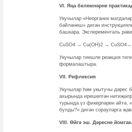
VI
. Яңа белемнәрне практика
Укучылар «Неорганик матдәләр
бәйләнеш» дигән инструкциял
башкара. Эксперементаль рәв
CuSO
4
→ Cu(OH)
2
→ CuSO
4
→
Укучылар тиешле реакция тиг
формалаштыра.
VII
.
Рефлексия
Укучылар һәм укытучы дәрес б
ахырында ирешелгән нәтиҗәлр
турында үз фикерләрен әйтә, 
булды?» дигән сорауларга җав
VIII. Өйгә эш. Дәресне йомга