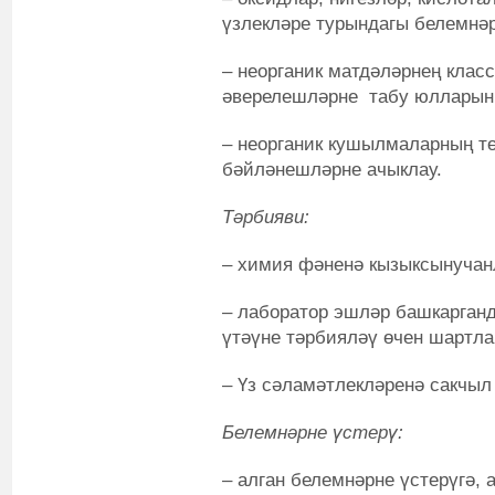
үзлекләре турындагы белемнәр
– неорганик матдәләрнең клас
әверелешләрне табу юллары
– неорганик кушылмаларның т
бәйләнешләрне ачыклау.
Тәрбияви:
– химия фәненә кызыксынучан
– лаборатор эшләр башкарган
үтәүне тәрбияләү өчен шартла
– Үз сәламәтлекләренә сакчыл
Белемнәрне үстерү:
– алган белемнәрне үстерүгә,