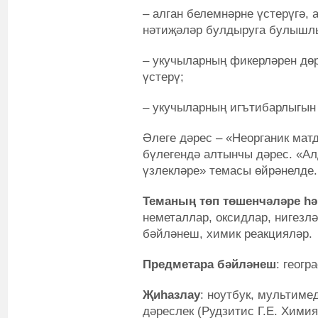
– алган белемнәрне үстерүгә,
нәтиҗәләр булдыруга булышлы
– укучыларның фикерләрен дө
үстерү;
– укучыларның игътибарлыгын 
Әлеге дәрес – «Неорганик мат
бүлегендә алтынчы дәрес. «Ал
үзлекләре» темасы өйрәнелде.
Теманың төп төшенчәләре һ
неметаллар, оксидлар, нигезлә
бәйләнеш, химик реакцияләр.
Предметара бәйләнеш
: геогр
Җиһазлау
: ноутбук, мультимед
дәреслек (Рудзитис Г.Е. Химия: