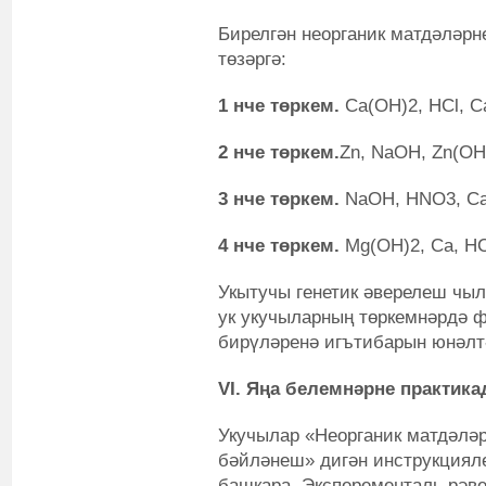
Бирелгән неорганик матдәләрн
төзәргә:
1 нче төркем.
Ca(OH)
2
, HCl, 
2 нче төркем.
Zn, NaOH, Zn(OH
3 нче төркем.
NaOH, HNO
3
, C
4 нче төркем.
Mg(OH)
2
, Ca, H
Укытучы генетик әверелеш чы
ук укучыларның төркемнәрдә 
бирүләренә игътибарын юнәлт
VI
. Яңа белемнәрне практика
Укучылар «Неорганик матдәләр
бәйләнеш» дигән инструкциял
башкара. Эксперементаль рәв