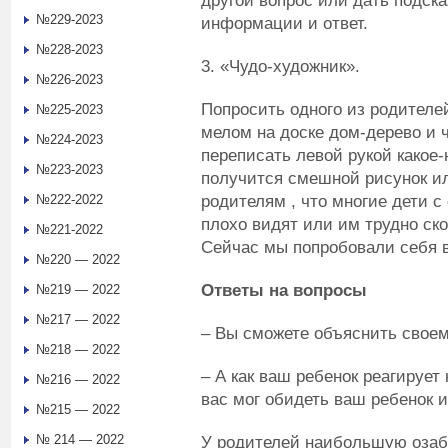
другой вопрос или дать подска
№229-2023
информации и ответ.
№228-2023
3. «Чудо-художник».
№226-2023
Попросить одного из родителей
№225-2023
мелом на доске дом-дерево и 
№224-2023
переписать левой рукой какое-
№223-2023
получится смешной рисунок ил
родителям , что многие дети 
№222-2022
плохо видят или им трудно ск
№221-2022
Сейчас мы попробовали себя в
№220 — 2022
Ответы на вопросы
№219 — 2022
№217 — 2022
– Вы сможете объяснить своему
№218 — 2022
– А как ваш ребенок реагирует
№216 — 2022
вас мог обидеть ваш ребенок и
№215 — 2022
№ 214 — 2022
У родителей наибольшую оза