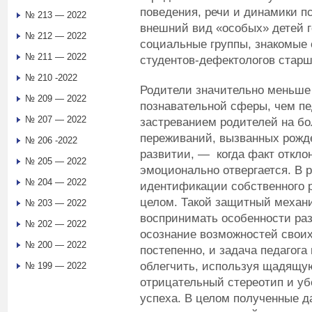
поведения, речи и динамики п
№ 213 — 2022
внешний вид «особых» детей 
№ 212 — 2022
социальные группы, знакомые 
№ 211 — 2022
студентов-дефектологов старш
№ 210 -2022
Родители значительно меньше
№ 209 — 2022
познавательной сферы, чем пед
№ 207 — 2022
застреванием родителей на бо
переживаний, вызванных рожде
№ 206 -2022
развитии, — когда факт откло
№ 205 — 2022
эмоционально отвергается. В р
№ 204 — 2022
идентификации собственного р
целом. Такой защитный механ
№ 203 — 2022
воспринимать особенности раз
№ 202 — 2022
осознание возможностей своих
№ 200 — 2022
постепенно, и задача педагога 
облегчить, используя щадящу
№ 199 — 2022
отрицательный стереотип и у
успеха. В целом полученные д