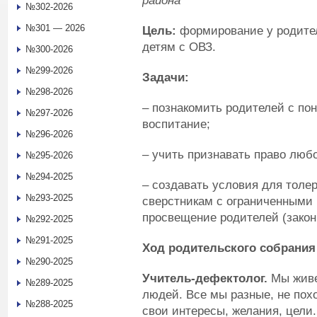
района
№302-2026
№301 — 2026
Цель:
формирование у родител
детям с ОВЗ.
№300-2026
№299-2026
Задачи:
№298-2026
– познакомить родителей с по
№297-2026
воспитание;
№296-2026
– учить признавать право любо
№295-2026
№294-2025
– создавать условия для толер
№293-2025
сверстникам с ограниченными 
просвещение родителей (закон
№292-2025
№291-2025
Ход родительского собрания
№290-2025
Учитель-дефектолог.
Мы живе
№289-2025
людей. Все мы разные, не похо
№288-2025
свои интересы, желания, цели