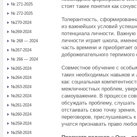
№ 271-2025
стоят такие понятия как сочув
№ 272-2025
Толерантность, сформированна
№270-2024
из важнейших условий успешн
№269-2024
потенциала личности. Важную
личности играет школа, именн
№ 268 — 2024
часть времени и приобретает 
№267-2024
доброжелательного терпимого
№ 266 — 2024
Совместное обучение с особы
№265-2024
таких необходимых навыков и
№264-2024
как: социальная компетентност
№263-2024
межличностных проблем, увере
самоуважение. В процессе со
№262-2024
обсуждать проблему, слушать 
№261-2024
отстаивать свою точку зрения
№260-2024
переговоров, прислушиваясь к 
учатся признавать право любо
№259-2024
№258-2024