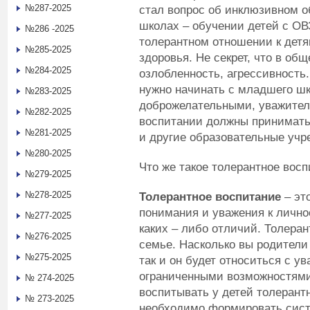
№287-2025
стал вопрос об инклюзивном 
школах – обучении детей с ОВ
№286 -2025
толерантном отношении к дет
№285-2025
здоровья. Не секрет, что в об
№284-2025
озлобленность, агрессивность
нужно начинать с младшего шк
№283-2025
доброжелательными, уважитель
№282-2025
воспитании должны принимать
№281-2025
и другие образовательные учр
№280-2025
Что же такое толерантное вос
№279-2025
№278-2025
Толерантное воспитание
– эт
понимания и уважения к лично
№277-2025
каких – либо отличий. Толеран
№276-2025
семье. Насколько вы родители
№275-2025
так и он будет относиться с 
ограниченными возможностями
№ 274-2025
воспитывать у детей толерант
№ 273-2025
необходимо формировать систе