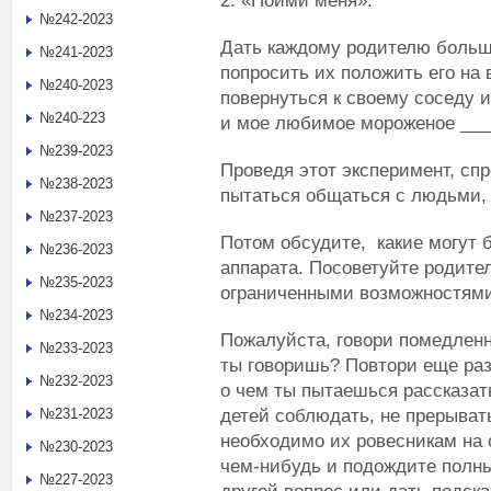
2. «Пойми меня».
№242-2023
Дать каждому родителю большо
№241-2023
попросить их положить его на
№240-2023
повернуться к своему соседу и
№240-223
и мое любимое мороженое ___
№239-2023
Проведя этот эксперимент, cп
№238-2023
пытаться общаться с людьми, 
№237-2023
Потом обсудите, какие могут 
№236-2023
аппарата. Посоветуйте родител
№235-2023
ограниченными возможностями
№234-2023
Пожалуйста, говори помедленн
№233-2023
ты говоришь? Повтори еще раз
№232-2023
о чем ты пытаешься рассказат
детей соблюдать, не прерывать
№231-2023
необходимо их ровесникам на 
№230-2023
чем-нибудь и подождите полных
№227-2023