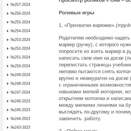
Просмотр роликов « Они – о
№257-2024
Ролевые игры
№256-2024
№255-2024
1. «Прихватки-варежки»
(труд
№254-2024
Родителям необходимо надеть 
№253-2024
маркер (ручку), с которого ну
№252-2024
попросите их взять маркер в ру
№251-2024
написать свое имя на доске (л
перелистать страницы учебни
№250-2024
неловко пытаются снять колпа
№249-2024
крупно и неаккуратно на доске
№248-2024
с ограниченными возможностя
навыками мелкой моторики, ко
№247-2024
открытием колпачка и написан
№246-2023
между мелкими линиями на бум
№245-2023
выглядеть по-другому и поче
закончить работу.
№244-2023
№243-2023