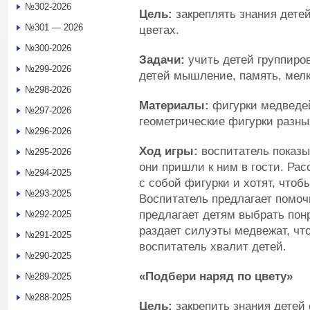
№302-2026
Цель:
закреплять знания детей
№301 — 2026
цветах.
№300-2026
Задачи:
учить детей группиров
№299-2026
детей мышление, память, мелк
№298-2026
Материалы:
фигурки медведей
№297-2026
геометрические фигурки разны
№296-2026
Ход игры:
воспитатель показы
№295-2026
они пришли к ним в гости. Рас
№294-2025
с собой фигурки и хотят, чтоб
№293-2025
Воспитатель предлагает помоч
предлагает детям выбрать пон
№292-2025
раздает силуэты медвежат, что
№291-2025
воспитатель хвалит детей.
№290-2025
«Подбери наряд по цвету»
№289-2025
№288-2025
Цель:
закрепить знания детей 