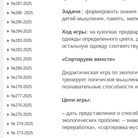
№287-2025
Задачи :
формировать знания д
№286 -2025
детей мышление, память, мелк
№285-2025
Ход игры:
на куколках предва
№284-2025
одежды определенного цвета, 
№283-2025
остальную одежду соответств
№282-2025
«Сортируем вместе»
№281-2025
№280-2025
Дидактическая игра по эколог
№279-2025
тренирует логическое мышлени
познавательные способности 
№278-2025
№277-2025
Цели игры:
№276-2025
–
дать представление о спосо
№275-2025
экологических проблем; – зна
№ 274-2025
переработка», «сортировка мус
№ 273-2025