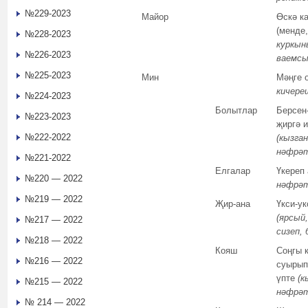
№229-2023
Майор
Өскә к
(менде
№228-2023
куркын
№226-2023
ваемсы
№225-2023
Мин
Мәңге 
кичере
№224-2023
Болытлар
Берсен-
№223-2023
җиргә 
№222-2022
(кызган
нәфрәт
№221-2022
Елгалар
Үкереп
№220 — 2022
нәфрәт
№219 — 2022
Җир-ана
Үкси-у
(ярсый,
№217 — 2022
сизеп, 
№218 — 2022
Кояш
Соңгы 
№216 — 2022
суырып
үпте
(к
№215 — 2022
нәфрәт
№ 214 — 2022