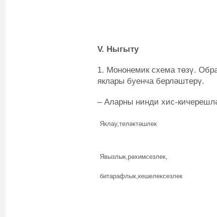
V. Ныгыту
1. Мононемик схема төзү. Об
яклары буенча берләштерү.
– Аларны нинди хис-кичерешл
Яклау,теләктәшлек
Явызлык,рәхимсезлек,
битарафлык,кешелексезлек