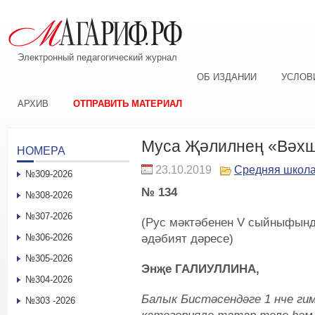
Электронный педагогический журнал
ОБ ИЗДАНИИ
УСЛОВ
АРХИВ
ОТПРАВИТЬ МАТЕРИАЛ
Муса Җәлилнең «Вәхш
НОМЕРА
23.10.2019
Средняя школ
№309-2026
№ 134
№308-2026
№307-2026
(Рус мәктәбенен V сыйныфынд
әдәбият дәресе)
№306-2026
№305-2026
Энҗе ГАЛИУЛЛИНА,
№304-2026
Балык Бистәсендәге 1 нче ги
№303 -2026