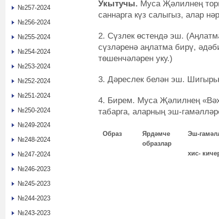
Укытучы.
Муса Җәлилнең тор
№257-2024
саннарга күз салыгыз, алар нә
№256-2024
2. Сүзлек өстендә эш. (Аңлат
№255-2024
сүзләренә аңлатма бирү, әдәб
№254-2024
төшенчәләрен уку.)
№253-2024
3. Дәреслек белән эш. Шигырьн
№252-2024
№251-2024
4. Бирем. Муса Җәлилнең «Вә
№250-2024
табарга, аларның эш-гамәлләр
№249-2024
Образ
Ярдәмче
Эш-гамәл
№248-2024
образлар
хис- кич
№247-2024
№246-2023
№245-2023
№244-2023
№243-2023