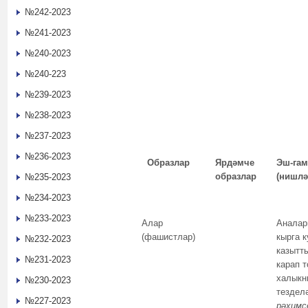
№242-2023
№241-2023
№240-2023
№240-223
№239-2023
№238-2023
№237-2023
№236-2023
Образлар
Ярдәмче
Эш-гам
образлар
(нишлә
№235-2023
№234-2023
№233-2023
Алар
Аналар
(фашистлар)
кырга 
№232-2023
казытт
№231-2023
карап 
халыкн
№230-2023
тездел
№227-2023
рәхимс