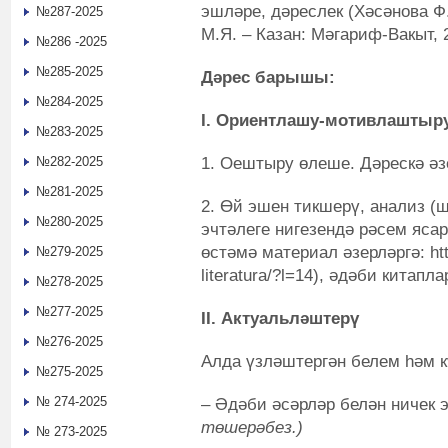
эшләре, дәреслек (Хәсәнова Ф
№287-2025
М.Я. – Казан: Мәгариф-Вакыт, 
№286 -2025
№285-2025
Дәрес барышы:
№284-2025
I. Ориентлашу-мотивлаштыр
№283-2025
1. Оештыру өлеше. Дәрескә әз
№282-2025
№281-2025
2. Өй эшен тикшерү, анализ (
№280-2025
эчтәлеге нигезендә рәсем ясар
өстәмә материал әзерләргә: https
№279-2025
literatura/?l=14), әдәби китапла
№278-2025
№277-2025
II. Актуальләштерү
№276-2025
Алда үзләштергән белем һәм к
№275-2025
№ 274-2025
– Әдәби әсәрләр белән ничек
төшерәбез.)
№ 273-2025