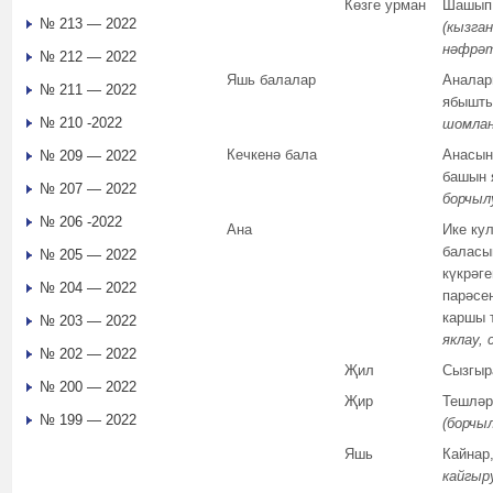
Көзге урман
Шашып
№ 213 — 2022
(кызган
нәфрәт
№ 212 — 2022
Яшь балалар
Аналар
№ 211 — 2022
ябышт
№ 210 -2022
шомлан
Кечкенә бала
Анасын
№ 209 — 2022
башын
№ 207 — 2022
борчыл
№ 206 -2022
Ана
Ике ку
баласы
№ 205 — 2022
күкрәге
№ 204 — 2022
парәсе
каршы 
№ 203 — 2022
яклау, 
№ 202 — 2022
Җил
Сызгыр
№ 200 — 2022
Җир
Тешләр
№ 199 — 2022
(борчыл
Яшь
Кайнар
кайгыр