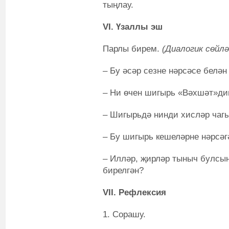
тыңлау.
VI. Үзаллы эш
Парлы бирем.
(Диалогик сөйл
– Бу әсәр сезне нәрсәсе белән
– Ни өчен шигырь «Вәхшәт»дип
– Шигырьдә нинди хисләр чаг
– Бу шигырь кешеләрне нәрсәг
– Илләр, җирләр тыныч булсын
бирелгән?
VII. Рефлексия
1. Сорашу.