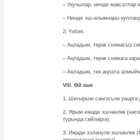
– Укучылар, нинди максатлар к
– Нинди эш-алымнары куллан
2. Үзбәя.
– Аңладым, терәк схемасыз сө
– Аңладым, терәк схемага кара
– Аңладым, тик аңлата алмыйм
VIII. Өй эше
1. Шигырьне сәнгатьле укырга
2. Ярым ижади эшчәнлек (нәсе
турында сөйләргә).
3. Иҗади-эзләнүле эшчәнлек 
презентация төзергә).