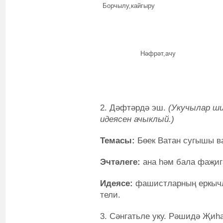
Борчылу,кайгыру
Нәфрәт,ачу
2. Дәфтәрдә эш.
(Укучылар ш
идеясен ачыклый.)
Темасы:
Бөек Ватан сугышы в
Эчтәлеге:
ана һәм бала фаҗиг
Идеясе:
фашистларның еркычл
тели.
3. Сәнгатьле уку. Рәшидә Җи