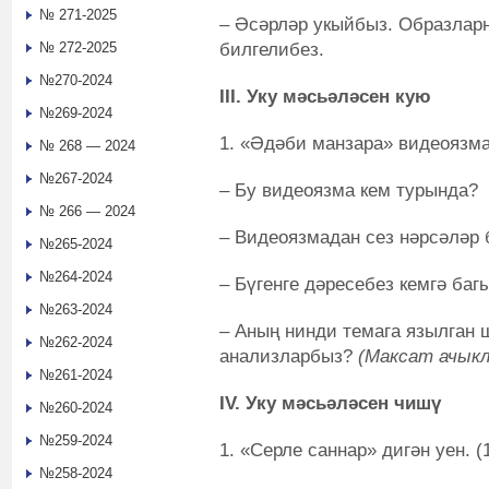
№ 271-2025
– Әсәрләр укыйбыз. Образлар
билгелибез.
№ 272-2025
№270-2024
III. Уку мәсьәләсен кую
№269-2024
1. «Әдәби манзара» видеоязма
№ 268 — 2024
№267-2024
– Бу видеоязма кем турында?
№ 266 — 2024
– Видеоязмадан сез нәрсәләр 
№265-2024
№264-2024
– Бүгенге дәресебез кемгә ба
№263-2024
– Аның нинди темага язылган 
№262-2024
анализларбыз?
(Максат ачыкл
№261-2024
IV. Уку мәсьәләсен чишү
№260-2024
№259-2024
1. «Серле саннар» дигән уен. (
№258-2024