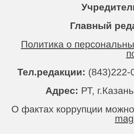
Учредител
Главный ред
Политика о персональн
п
Тел.редакции:
(843)222-0
Адрес:
РТ, г.Казань
О фактах коррупции можно
mag