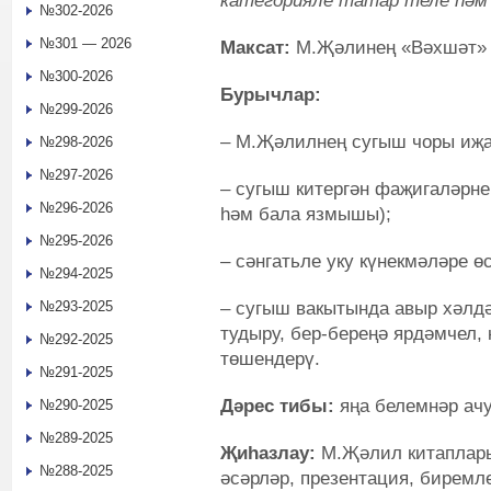
категорияле татар теле һә
№302-2026
№301 — 2026
Максат:
М.Җәлинең «Вәхшәт» ш
№300-2026
Бурычлар:
№299-2026
– М.Җәлилнең сугыш чоры иҗа
№298-2026
№297-2026
– сугыш китергән фаҗигаләрн
№296-2026
һәм бала язмышы);
№295-2026
– сәнгатьле уку күнекмәләре ө
№294-2025
– сугыш вакытында авыр хәлдә
№293-2025
тудыру, бер-береңә ярдәмчел, 
№292-2025
төшендерү.
№291-2025
Дәрес тибы:
яңа белемнәр ачу
№290-2025
№289-2025
Җиһазлау:
М.Җәлил китаплары
№288-2025
әсәрләр, презентация, биремл